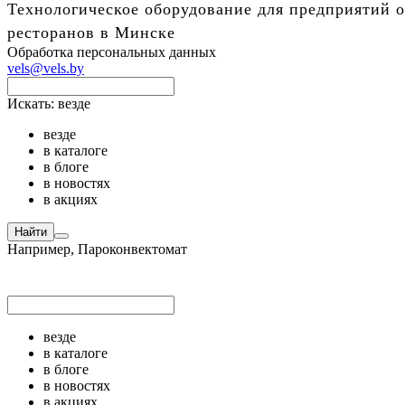
Технологическое оборудование для предприятий о
ресторанов в Минске
Обработка персональных данных
vels@vels.by
Искать:
везде
везде
в каталоге
в блоге
в новостях
в акциях
Найти
Например,
Пароконвектомат
везде
в каталоге
в блоге
в новостях
в акциях