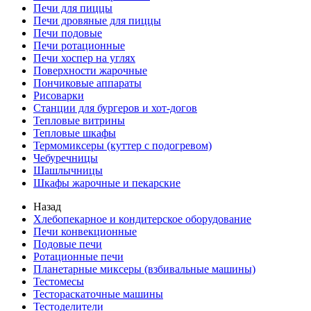
Печи для пиццы
Печи дровяные для пиццы
Печи подовые
Печи ротационные
Печи хоспер на углях
Поверхности жарочные
Пончиковые аппараты
Рисоварки
Станции для бургеров и хот-догов
Тепловые витрины
Тепловые шкафы
Термомиксеры (куттер с подогревом)
Чебуречницы
Шашлычницы
Шкафы жарочные и пекарские
Назад
Хлебопекарное и кондитерское оборудование
Печи конвекционные
Подовые печи
Ротационные печи
Планетарные миксеры (взбивальные машины)
Тестомесы
Тестораскаточные машины
Тестоделители