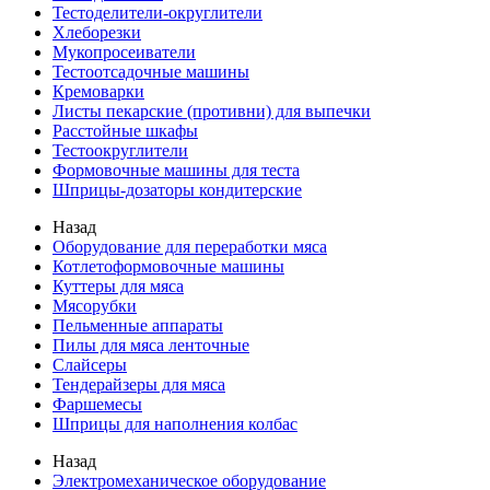
Тестоделители-округлители
Хлеборезки
Мукопросеиватели
Тестоотсадочные машины
Кремоварки
Листы пекарские (противни) для выпечки
Расстойные шкафы
Тестоокруглители
Формовочные машины для теста
Шприцы-дозаторы кондитерские
Назад
Оборудование для переработки мяса
Котлетоформовочные машины
Куттеры для мяса
Мясорубки
Пельменные аппараты
Пилы для мяса ленточные
Слайсеры
Тендерайзеры для мяса
Фаршемесы
Шприцы для наполнения колбас
Назад
Электромеханическое оборудование