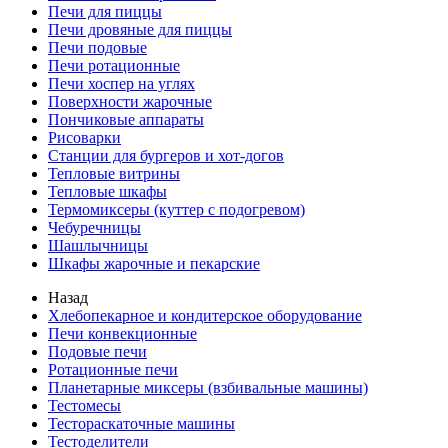
Печи для пиццы
Печи дровяные для пиццы
Печи подовые
Печи ротационные
Печи хоспер на углях
Поверхности жарочные
Пончиковые аппараты
Рисоварки
Станции для бургеров и хот-догов
Тепловые витрины
Тепловые шкафы
Термомиксеры (куттер с подогревом)
Чебуречницы
Шашлычницы
Шкафы жарочные и пекарские
Назад
Хлебопекарное и кондитерское оборудование
Печи конвекционные
Подовые печи
Ротационные печи
Планетарные миксеры (взбивальные машины)
Тестомесы
Тестораскаточные машины
Тестоделители