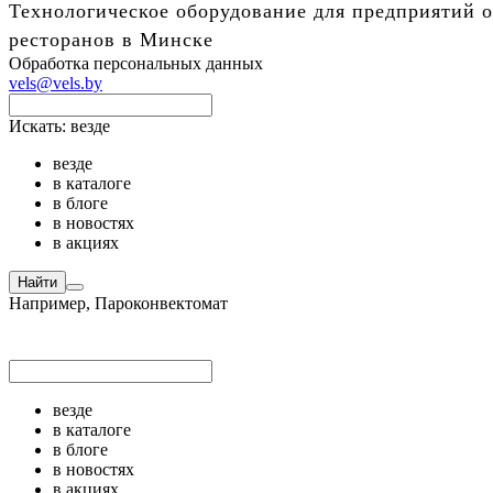
Технологическое оборудование для предприятий о
ресторанов в Минске
Обработка персональных данных
vels@vels.by
Искать:
везде
везде
в каталоге
в блоге
в новостях
в акциях
Найти
Например,
Пароконвектомат
везде
в каталоге
в блоге
в новостях
в акциях