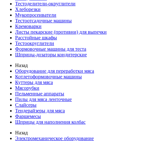
Тестоделители-округлители
Хлеборезки
Мукопросеиватели
Тестоотсадочные машины
Кремоварки
Листы пекарские (противни) для выпечки
Расстойные шкафы
Тестоокруглители
Формовочные машины для теста
Шприцы-дозаторы кондитерские
Назад
Оборудование для переработки мяса
Котлетоформовочные машины
Куттеры для мяса
Мясорубки
Пельменные аппараты
Пилы для мяса ленточные
Слайсеры
Тендерайзеры для мяса
Фаршемесы
Шприцы для наполнения колбас
Назад
Электромеханическое оборудование