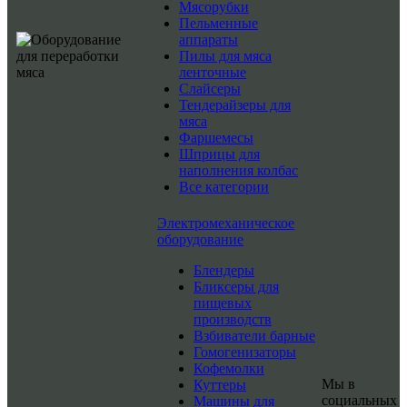
Мясорубки
Пельменные
аппараты
Пилы для мяса
ленточные
Слайсеры
Тендерайзеры для
мяса
Фаршемесы
Шприцы для
наполнения колбас
Все категории
Электромеханическое
оборудование
Блендеры
Бликсеры для
пищевых
производств
Взбиватели барные
Гомогенизаторы
Кофемолки
Мы в
Куттеры
социальных
Машины для