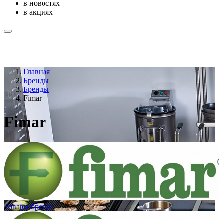
в новостях
в акциях
Главная
Бренды
Бренды
Fimar
Fimar
Товары бренда