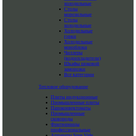
холодильные
Столы
морозильные
Столы
холодильные
Холодильные
горки
Холодильные
моноблоки
Чиллеры
(водоохладители)
Шкафы шоковой
заморозки
Все категории
Тепловое оборудование
Плиты индукционные
Промышленные плиты
Пароконвектоматы
Промышленные
сковороды
Фритюрницы
профессиональные
Аппараты Sous Vide