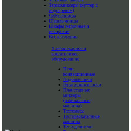
Термомиксеры (куттер с
подогревом)
Чебуречницы
Шашлычницы
Шкафы жарочные и
пекарские
Все категории
Хлебопекарное и
кондитерское
оборудование
Печи
конвекционные
Подовые печи
Ротационные печи
Планетарные
миксеры
(взбивальные
машины)
Тестомесы
Тестораскаточные
машины
Тестоделители