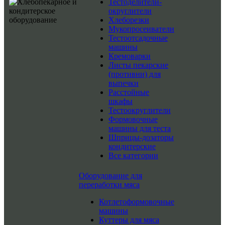
Тестоделители-
округлители
Хлеборезки
Мукопросеиватели
Тестоотсадочные
машины
Кремоварки
Листы пекарские
(противни) для
выпечки
Расстойные
шкафы
Тестоокруглители
Формовочные
машины для теста
Шприцы-дозаторы
кондитерские
Все категории
Оборудование для
переработки мяса
Котлетоформовочные
машины
Куттеры для мяса