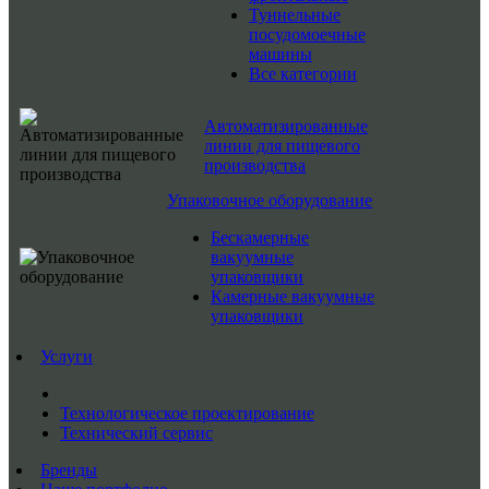
Туннельные
посудомоечные
машины
Все категории
Автоматизированные
линии для пищевого
производства
Упаковочное оборудование
Бескамерные
вакуумные
упаковщики
Камерные вакуумные
упаковщики
Услуги
Технологическое проектирование
Технический сервис
Бренды