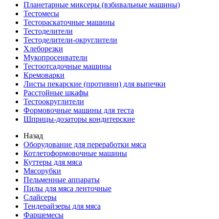
Планетарные миксеры (взбивальные машины)
Тестомесы
Тестораскаточные машины
Тестоделители
Тестоделители-округлители
Хлеборезки
Мукопросеиватели
Тестоотсадочные машины
Кремоварки
Листы пекарские (противни) для выпечки
Расстойные шкафы
Тестоокруглители
Формовочные машины для теста
Шприцы-дозаторы кондитерские
Назад
Оборудование для переработки мяса
Котлетоформовочные машины
Куттеры для мяса
Мясорубки
Пельменные аппараты
Пилы для мяса ленточные
Слайсеры
Тендерайзеры для мяса
Фаршемесы