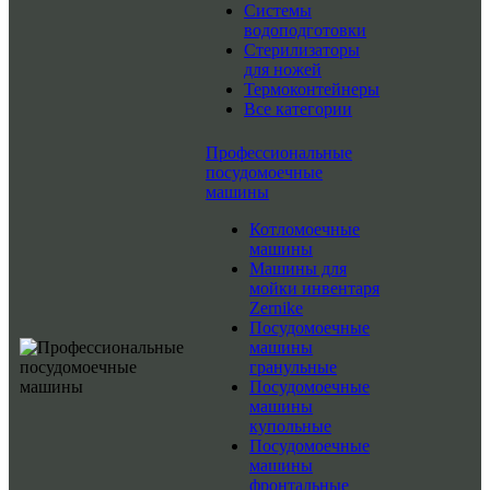
Системы
водоподготовки
Стерилизаторы
для ножей
Термоконтейнеры
Все категории
Профессиональные
посудомоечные
машины
Котломоечные
машины
Машины для
мойки инвентаря
Zernike
Посудомоечные
машины
гранульные
Посудомоечные
машины
купольные
Посудомоечные
машины
фронтальные