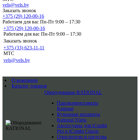
vels@vels.by
Заказать звонок
+375 (29) 120-00-16
Работаем для вас Пн-Пт 9:00 – 17:30
+375 (29) 120-00-16
Работаем для вас Пн-Пт 9:00 – 17:30
Заказать звонок
+375 (33) 623-11-11
MTC
vels@vels.by
О компании
Каталог товаров
Оборудование RATIONAL
Пароконвектоматы
Rational
Кухонные аппараты
Rational iVario
Аксессуары для iCombi
Pro и iCombi Classic
Очистители и средства