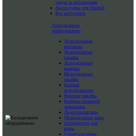
ухода за аппаратами
Аксессуары для iVario®
Все категории
Холодильное
оборудование
Холодильные
витрины
Холодильные
шкафы
Холодильные
камеры
Морозильные
шкафы
Барные
холодильники
Винные шкафы
Камеры шоковой
заморозки
Льдогенераторы
Морозильные лари
Охладители для
вина
Сплит-системы