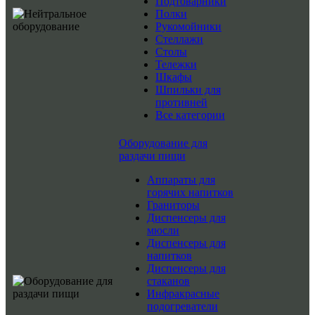
Подтоварники
Полки
Рукомойники
Стеллажи
Столы
Тележки
Шкафы
Шпильки для
противней
Все категории
Оборудование для
раздачи пищи
Аппараты для
горячих напитков
Граниторы
Диспенсеры для
мюсли
Диспенсеры для
напитков
Диспенсеры для
стаканов
Инфракрасные
подогреватели