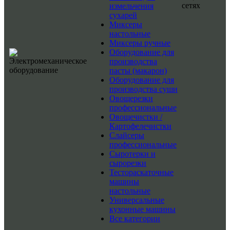
сетях
измельчения
сухарей
Миксеры
настольные
Миксеры ручные
Оборудование для
производства
пасты (макарон)
Оборудование для
производства суши
Овощерезки
профессиональные
Овощечистки /
Картофелечистки
Слайсеры
профессиональные
Сыротерки и
сырорезки
Тестораскаточные
машины
настольные
Универсальные
кухонные машины
Все категории