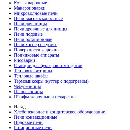
Котлы варочные
Макароноварки
Микроволновые печи
Печи высокоскоростные
Печи для пиццы
Печи дровяные для пиццы
Печи подовые
Печи ротационные
Печи хоспер на углях
Поверхности жарочные
Пончиковые аппараты
Рисоварки
Станции для бургеров и хот-догов
Тепловые витрины
Тепловые шкафы
Термомиксеры (куттер с подогревом)
Чебуречницы
Шашлычницы
Шкафы жарочные и пекарские
Назад
Хлебопекарное и кондитерское оборудование
Печи конвекционные
Подовые печи
Ротационные печи