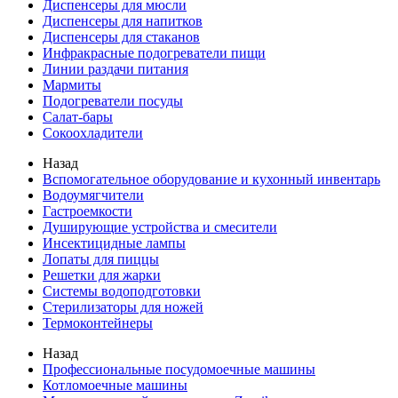
Диспенсеры для мюсли
Диспенсеры для напитков
Диспенсеры для стаканов
Инфракрасные подогреватели пищи
Линии раздачи питания
Мармиты
Подогреватели посуды
Салат-бары
Сокоохладители
Назад
Вспомогательное оборудование и кухонный инвентарь
Водоумягчители
Гастроемкости
Душирующие устройства и смесители
Инсектицидные лампы
Лопаты для пиццы
Решетки для жарки
Системы водоподготовки
Стерилизаторы для ножей
Термоконтейнеры
Назад
Профессиональные посудомоечные машины
Котломоечные машины