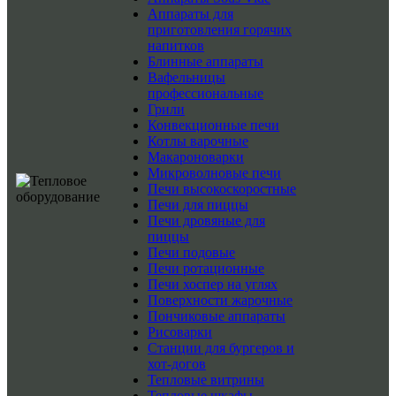
Аппараты для
приготовления горячих
напитков
Блинные аппараты
Вафельницы
профессиональные
Грили
Конвекционные печи
Котлы варочные
Макароноварки
Микроволновые печи
Печи высокоскоростные
Печи для пиццы
Печи дровяные для
пиццы
Печи подовые
Печи ротационные
Печи хоспер на углях
Поверхности жарочные
Пончиковые аппараты
Рисоварки
Станции для бургеров и
хот-догов
Тепловые витрины
Тепловые шкафы