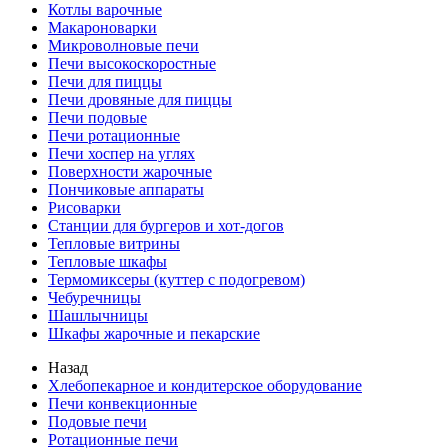
Котлы варочные
Макароноварки
Микроволновые печи
Печи высокоскоростные
Печи для пиццы
Печи дровяные для пиццы
Печи подовые
Печи ротационные
Печи хоспер на углях
Поверхности жарочные
Пончиковые аппараты
Рисоварки
Станции для бургеров и хот-догов
Тепловые витрины
Тепловые шкафы
Термомиксеры (куттер с подогревом)
Чебуречницы
Шашлычницы
Шкафы жарочные и пекарские
Назад
Хлебопекарное и кондитерское оборудование
Печи конвекционные
Подовые печи
Ротационные печи