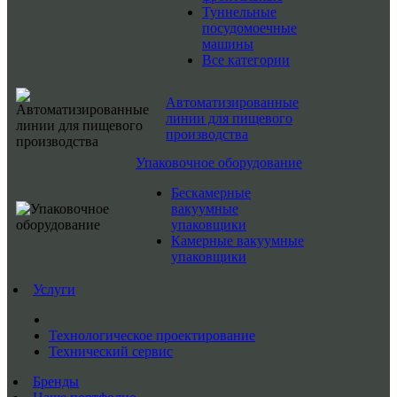
Туннельные
посудомоечные
машины
Все категории
Автоматизированные
линии для пищевого
производства
Упаковочное оборудование
Бескамерные
вакуумные
упаковщики
Камерные вакуумные
упаковщики
Услуги
Технологическое проектирование
Технический сервис
Бренды