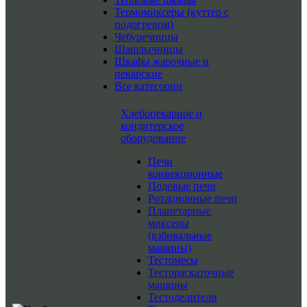
Термомиксеры (куттер с
подогревом)
Чебуречницы
Шашлычницы
Шкафы жарочные и
пекарские
Все категории
Хлебопекарное и
кондитерское
оборудование
Печи
конвекционные
Подовые печи
Ротационные печи
Планетарные
миксеры
(взбивальные
машины)
Тестомесы
Тестораскаточные
машины
Тестоделители