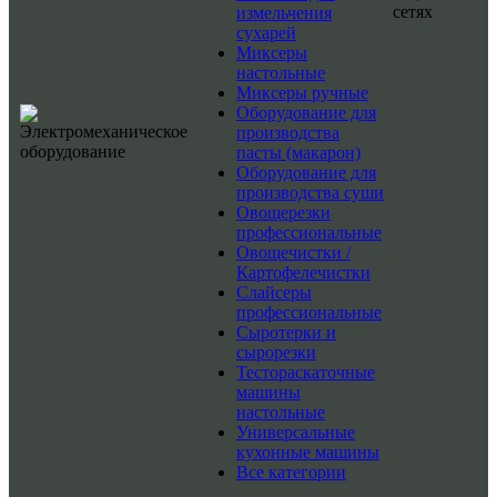
сетях
измельчения
сухарей
Миксеры
настольные
Миксеры ручные
Оборудование для
производства
пасты (макарон)
Оборудование для
производства суши
Овощерезки
профессиональные
Овощечистки /
Картофелечистки
Слайсеры
профессиональные
Сыротерки и
сырорезки
Тестораскаточные
машины
настольные
Универсальные
кухонные машины
Все категории