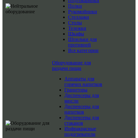
Подтоварники
Полки
Рукомойники
Стеллажи
Столы
Тележки
Шкафы
Шпильки для
противней
Все категории
Оборудование для
раздачи пищи
Аппараты для
горячих напитков
Граниторы
Диспенсеры для
мюсли
Диспенсеры для
напитков
Диспенсеры для
стаканов
Инфракрасные
подогреватели