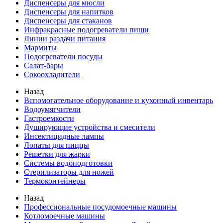
Диспенсеры для мюсли
Диспенсеры для напитков
Диспенсеры для стаканов
Инфракрасные подогреватели пищи
Линии раздачи питания
Мармиты
Подогреватели посуды
Салат-бары
Сокоохладители
Назад
Вспомогательное оборудование и кухонный инвентарь
Водоумягчители
Гастроемкости
Душирующие устройства и смесители
Инсектицидные лампы
Лопаты для пиццы
Решетки для жарки
Системы водоподготовки
Стерилизаторы для ножей
Термоконтейнеры
Назад
Профессиональные посудомоечные машины
Котломоечные машины