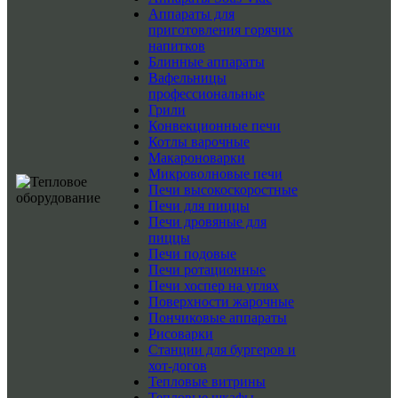
Аппараты для
приготовления горячих
напитков
Блинные аппараты
Вафельницы
профессиональные
Грили
Конвекционные печи
Котлы варочные
Макароноварки
Микроволновые печи
Печи высокоскоростные
Печи для пиццы
Печи дровяные для
пиццы
Печи подовые
Печи ротационные
Печи хоспер на углях
Поверхности жарочные
Пончиковые аппараты
Рисоварки
Станции для бургеров и
хот-догов
Тепловые витрины
Тепловые шкафы