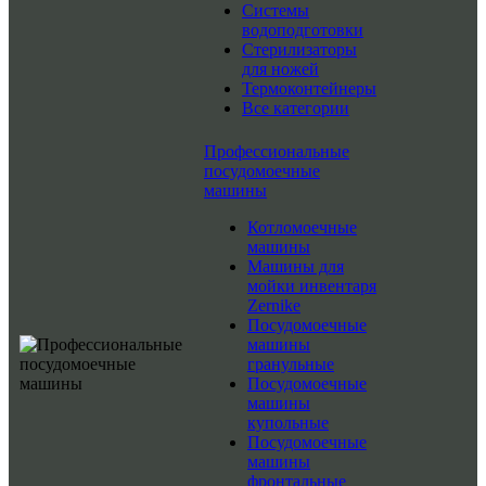
Системы
водоподготовки
Стерилизаторы
для ножей
Термоконтейнеры
Все категории
Профессиональные
посудомоечные
машины
Котломоечные
машины
Машины для
мойки инвентаря
Zernike
Посудомоечные
машины
гранульные
Посудомоечные
машины
купольные
Посудомоечные
машины
фронтальные