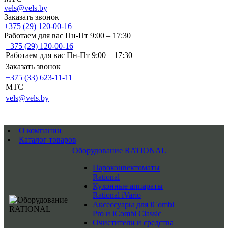
vels@vels.by
Заказать звонок
+375 (29) 120-00-16
Работаем для вас Пн-Пт 9:00 – 17:30
+375 (29) 120-00-16
Работаем для вас Пн-Пт 9:00 – 17:30
Заказать звонок
+375 (33) 623-11-11
MTC
vels@vels.by
О компании
Каталог товаров
Оборудование RATIONAL
Пароконвектоматы
Rational
Кухонные аппараты
Rational iVario
Аксессуары для iCombi
Pro и iCombi Classic
Очистители и средства