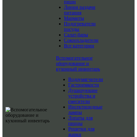
пищи
Линии раздачи
питания
Мармиты
Подогреватели
посуды
Салат-бары
Сокоохладители
Все категории
Вспомогательное
оборудование и
кухонный инвентарь
Водоумягчители
Гастроемкости
Душирующие
устройства и
смесители
Инсектицидные
лампы
Лопаты для
пиццы
Решетки для
жарки