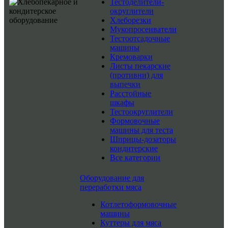
Тестоделители-
округлители
Хлеборезки
Мукопросеиватели
Тестоотсадочные
машины
Кремоварки
Листы пекарские
(противни) для
выпечки
Расстойные
шкафы
Тестоокруглители
Формовочные
машины для теста
Шприцы-дозаторы
кондитерские
Все категории
Оборудование для
переработки мяса
Котлетоформовочные
машины
Куттеры для мяса