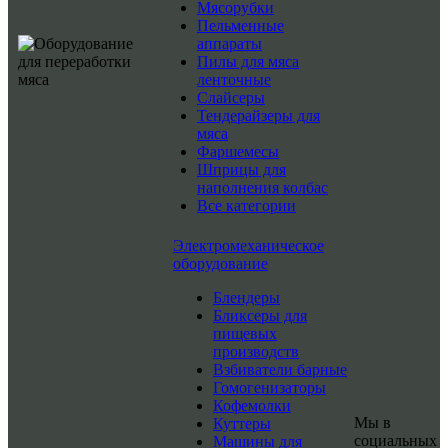
Мясорубки
Пельменные
аппараты
Пилы для мяса
ленточные
Слайсеры
Тендерайзеры для
мяса
Фаршемесы
Шприцы для
наполнения колбас
Все категории
Электромеханическое
оборудование
Блендеры
Бликсеры для
пищевых
производств
Взбиватели барные
Гомогенизаторы
Кофемолки
Мы в
Куттеры
социальных
Машины для