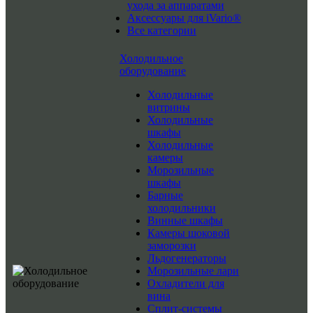
ухода за аппаратами
Аксессуары для iVario®
Все категории
Холодильное
оборудование
Холодильные
витрины
Холодильные
шкафы
Холодильные
камеры
Морозильные
шкафы
Барные
холодильники
Винные шкафы
Камеры шоковой
заморозки
Льдогенераторы
Морозильные лари
Охладители для
вина
Сплит-системы