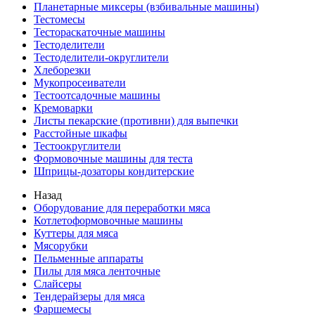
Планетарные миксеры (взбивальные машины)
Тестомесы
Тестораскаточные машины
Тестоделители
Тестоделители-округлители
Хлеборезки
Мукопросеиватели
Тестоотсадочные машины
Кремоварки
Листы пекарские (противни) для выпечки
Расстойные шкафы
Тестоокруглители
Формовочные машины для теста
Шприцы-дозаторы кондитерские
Назад
Оборудование для переработки мяса
Котлетоформовочные машины
Куттеры для мяса
Мясорубки
Пельменные аппараты
Пилы для мяса ленточные
Слайсеры
Тендерайзеры для мяса
Фаршемесы