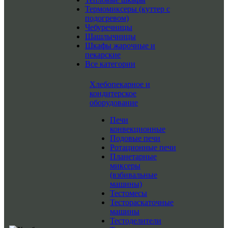
Термомиксеры (куттер с
подогревом)
Чебуречницы
Шашлычницы
Шкафы жарочные и
пекарские
Все категории
Хлебопекарное и
кондитерское
оборудование
Печи
конвекционные
Подовые печи
Ротационные печи
Планетарные
миксеры
(взбивальные
машины)
Тестомесы
Тестораскаточные
машины
Тестоделители