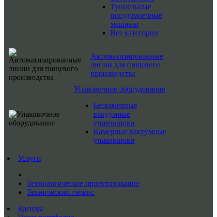
Туннельные
посудомоечные
машины
Все категории
Автоматизированные
линии для пищевого
производства
Упаковочное оборудование
Бескамерные
вакуумные
упаковщики
Камерные вакуумные
упаковщики
Услуги
Технологическое проектирование
Технический сервис
Бренды