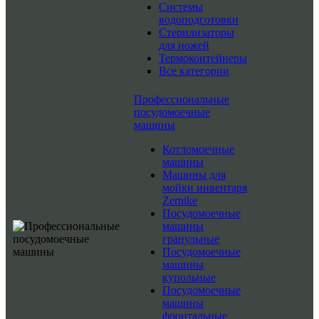
Системы
водоподготовки
Стерилизаторы
для ножей
Термоконтейнеры
Все категории
Профессиональные
посудомоечные
машины
Котломоечные
машины
Машины для
мойки инвентаря
Zernike
Посудомоечные
машины
гранульные
Посудомоечные
машины
купольные
Посудомоечные
машины
фронтальные