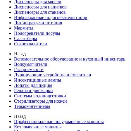
Диспенсеры для мюсли
Диспенсеры для напитков
Диспенсеры для стаканов
Инфракрасные подогреватели пищи
Линии раздачи питания
Мармиты
Подогреватели посуды
Салат-бары
Сокоохладители
Назад
Вспомогательное оборудование и кухонный инвентарь
Водоумягчители
Гастроемкости
Душирующие устройства и смесители
Инсектицидные лампы
Лопаты для пиццы
Решетки для жарки
Системы водоподготовки
Стерилизаторы для ножей
Термоконтейнеры
Назад
Профессиональные посудомоечные машины
Котломоечные машины