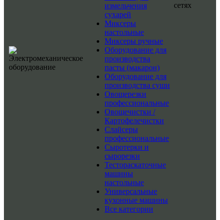
сетях
измельчения
сухарей
Миксеры
настольные
Миксеры ручные
Оборудование для
производства
пасты (макарон)
Оборудование для
производства суши
Овощерезки
профессиональные
Овощечистки /
Картофелечистки
Слайсеры
профессиональные
Сыротерки и
сырорезки
Тестораскаточные
машины
настольные
Универсальные
кухонные машины
Все категории