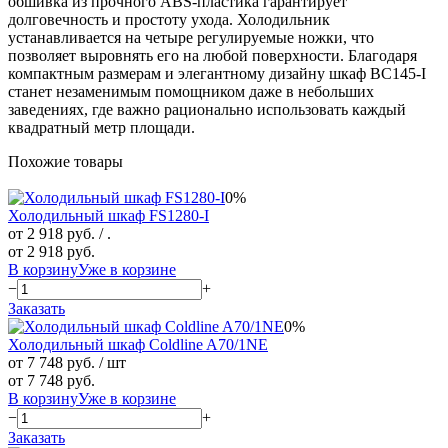
обшивка из прочного ABS-пластика гарантирует
долговечность и простоту ухода. Холодильник
устанавливается на четыре регулируемые ножки, что
позволяет выровнять его на любой поверхности. Благодаря
компактным размерам и элегантному дизайну шкаф BC145-I
станет незаменимым помощником даже в небольших
заведениях, где важно рационально использовать каждый
квадратный метр площади.
Похожие товары
0%
Холодильный шкаф FS1280-I
от 2 918 руб.
/ .
от 2 918 руб.
В корзину
Уже в корзине
−
+
Заказать
0%
Холодильный шкаф Coldline A70/1NE
от 7 748 руб.
/ шт
от 7 748 руб.
В корзину
Уже в корзине
−
+
Заказать