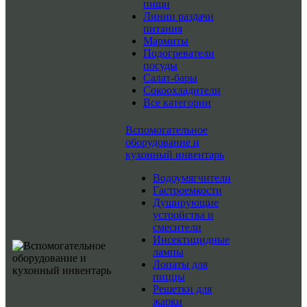
пищи
Линии раздачи
питания
Мармиты
Подогреватели
посуды
Салат-бары
Сокоохладители
Все категории
Вспомогательное
оборудование и
кухонный инвентарь
Водоумягчители
Гастроемкости
Душирующие
устройства и
смесители
Инсектицидные
лампы
Лопаты для
пиццы
Решетки для
жарки