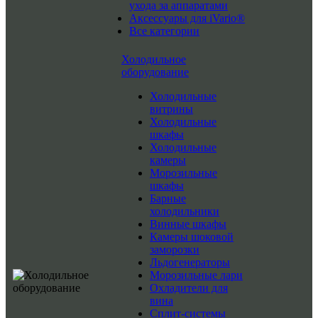
ухода за аппаратами
Аксессуары для iVario®
Все категории
Холодильное
оборудование
Холодильные
витрины
Холодильные
шкафы
Холодильные
камеры
Морозильные
шкафы
Барные
холодильники
Винные шкафы
Камеры шоковой
заморозки
Льдогенераторы
Морозильные лари
Охладители для
вина
Сплит-системы