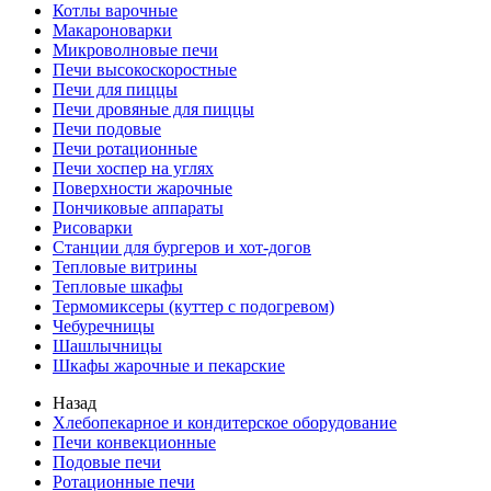
Котлы варочные
Макароноварки
Микроволновые печи
Печи высокоскоростные
Печи для пиццы
Печи дровяные для пиццы
Печи подовые
Печи ротационные
Печи хоспер на углях
Поверхности жарочные
Пончиковые аппараты
Рисоварки
Станции для бургеров и хот-догов
Тепловые витрины
Тепловые шкафы
Термомиксеры (куттер с подогревом)
Чебуречницы
Шашлычницы
Шкафы жарочные и пекарские
Назад
Хлебопекарное и кондитерское оборудование
Печи конвекционные
Подовые печи
Ротационные печи