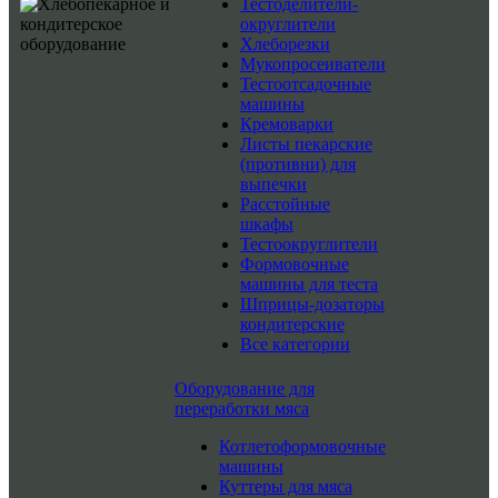
Тестоделители-
округлители
Хлеборезки
Мукопросеиватели
Тестоотсадочные
машины
Кремоварки
Листы пекарские
(противни) для
выпечки
Расстойные
шкафы
Тестоокруглители
Формовочные
машины для теста
Шприцы-дозаторы
кондитерские
Все категории
Оборудование для
переработки мяса
Котлетоформовочные
машины
Куттеры для мяса