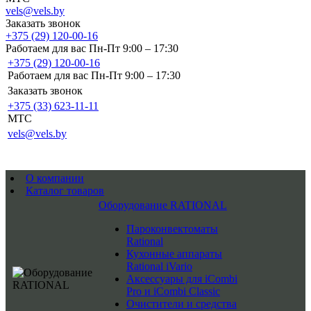
vels@vels.by
Заказать звонок
+375 (29) 120-00-16
Работаем для вас Пн-Пт 9:00 – 17:30
+375 (29) 120-00-16
Работаем для вас Пн-Пт 9:00 – 17:30
Заказать звонок
+375 (33) 623-11-11
MTC
vels@vels.by
О компании
Каталог товаров
Оборудование RATIONAL
Пароконвектоматы
Rational
Кухонные аппараты
Rational iVario
Аксессуары для iCombi
Pro и iCombi Classic
Очистители и средства