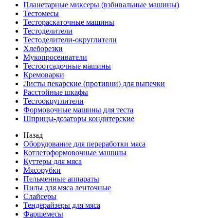
Планетарные миксеры (взбивальные машины)
Тестомесы
Тестораскаточные машины
Тестоделители
Тестоделители-округлители
Хлеборезки
Мукопросеиватели
Тестоотсадочные машины
Кремоварки
Листы пекарские (противни) для выпечки
Расстойные шкафы
Тестоокруглители
Формовочные машины для теста
Шприцы-дозаторы кондитерские
Назад
Оборудование для переработки мяса
Котлетоформовочные машины
Куттеры для мяса
Мясорубки
Пельменные аппараты
Пилы для мяса ленточные
Слайсеры
Тендерайзеры для мяса
Фаршемесы