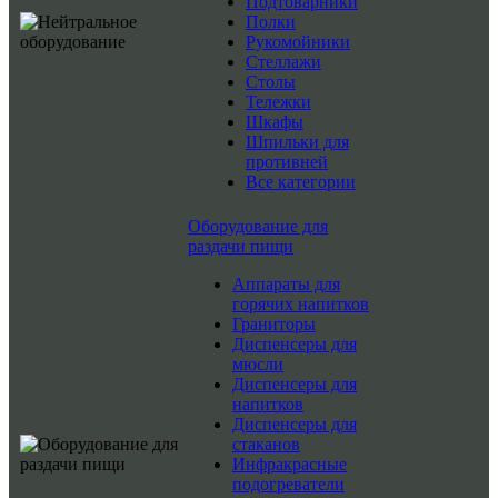
Подтоварники
Полки
Рукомойники
Стеллажи
Столы
Тележки
Шкафы
Шпильки для
противней
Все категории
Оборудование для
раздачи пищи
Аппараты для
горячих напитков
Граниторы
Диспенсеры для
мюсли
Диспенсеры для
напитков
Диспенсеры для
стаканов
Инфракрасные
подогреватели