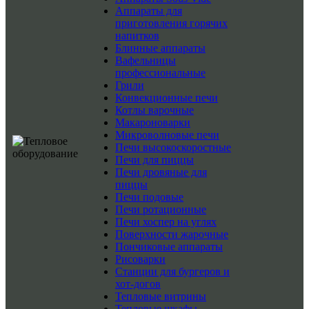
Аппараты для
приготовления горячих
напитков
Блинные аппараты
Вафельницы
профессиональные
Грили
Конвекционные печи
Котлы варочные
Макароноварки
Микроволновые печи
Печи высокоскоростные
Печи для пиццы
Печи дровяные для
пиццы
Печи подовые
Печи ротационные
Печи хоспер на углях
Поверхности жарочные
Пончиковые аппараты
Рисоварки
Станции для бургеров и
хот-догов
Тепловые витрины
Тепловые шкафы