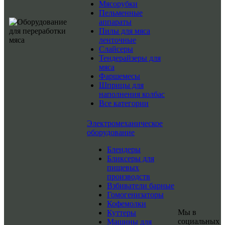
Мясорубки
Пельменные
аппараты
Пилы для мяса
ленточные
Слайсеры
Тендерайзеры для
мяса
Фаршемесы
Шприцы для
наполнения колбас
Все категории
Электромеханическое
оборудование
Блендеры
Бликсеры для
пищевых
производств
Взбиватели барные
Гомогенизаторы
Кофемолки
Мы в
Куттеры
социальных
Машины для