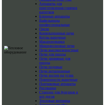
Аппараты для
приготовления горячих
напитков
Блинные аппараты
Вафельницы
профессиональные
Грили
Конвекционные печи
Котлы варочные
Макароноварки
Микроволновые печи
Печи высокоскоростные
Печи для пиццы
Печи дровяные для
пиццы
Печи подовые
Печи ротационные
Печи хоспер на углях
Поверхности жарочные
Пончиковые аппараты
Рисоварки
Станции для бургеров и
хот-догов
Тепловые витрины
Тепловые шкафы