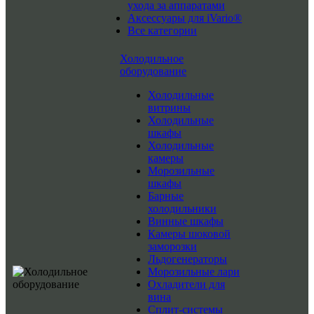
ухода за аппаратами
Аксессуары для iVario®
Все категории
Холодильное
оборудование
Холодильные
витрины
Холодильные
шкафы
Холодильные
камеры
Морозильные
шкафы
Барные
холодильники
Винные шкафы
Камеры шоковой
заморозки
Льдогенераторы
Морозильные лари
Охладители для
вина
Сплит-системы