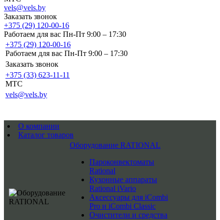
vels@vels.by
Заказать звонок
+375 (29) 120-00-16
Работаем для вас Пн-Пт 9:00 – 17:30
+375 (29) 120-00-16
Работаем для вас Пн-Пт 9:00 – 17:30
Заказать звонок
+375 (33) 623-11-11
MTC
vels@vels.by
О компании
Каталог товаров
Оборудование RATIONAL
Пароконвектоматы
Rational
Кухонные аппараты
Rational iVario
Аксессуары для iCombi
Pro и iCombi Classic
Очистители и средства