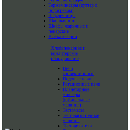
Термомиксеры (куттер с
подогревом)
Чебуречницы
Шашлычницы
Шкафы жарочные и
пекарские
Все категории
Хлебопекарное и
кондитерское
оборудование
Печи
конвекционные
Подовые печи
Ротационные печи
Планетарные
миксеры
(взбивальные
машины)
Тестомесы
Тестораскаточные
машины
Тестоделители