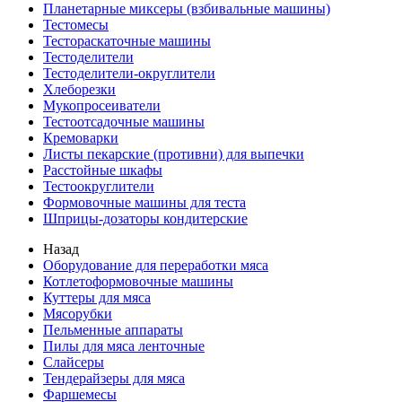
Планетарные миксеры (взбивальные машины)
Тестомесы
Тестораскаточные машины
Тестоделители
Тестоделители-округлители
Хлеборезки
Мукопросеиватели
Тестоотсадочные машины
Кремоварки
Листы пекарские (противни) для выпечки
Расстойные шкафы
Тестоокруглители
Формовочные машины для теста
Шприцы-дозаторы кондитерские
Назад
Оборудование для переработки мяса
Котлетоформовочные машины
Куттеры для мяса
Мясорубки
Пельменные аппараты
Пилы для мяса ленточные
Слайсеры
Тендерайзеры для мяса
Фаршемесы