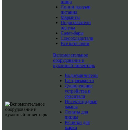
пищи
Линии раздачи
питания
Мармиты
Подогреватели
посуды
Салат-бары
Сокоохладители
Все категории
Вспомогательное
оборудование и
кухонный инвентарь
Водоумягчители
Гастроемкости
Душирующие
устройства и
смесители
Инсектицидные
лампы
Лопаты для
пиццы
Решетки для
жарки