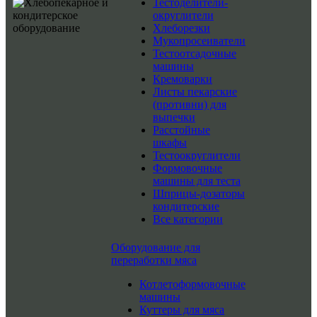
Тестоделители-
округлители
Хлеборезки
Мукопросеиватели
Тестоотсадочные
машины
Кремоварки
Листы пекарские
(противни) для
выпечки
Расстойные
шкафы
Тестоокруглители
Формовочные
машины для теста
Шприцы-дозаторы
кондитерские
Все категории
Оборудование для
переработки мяса
Котлетоформовочные
машины
Куттеры для мяса