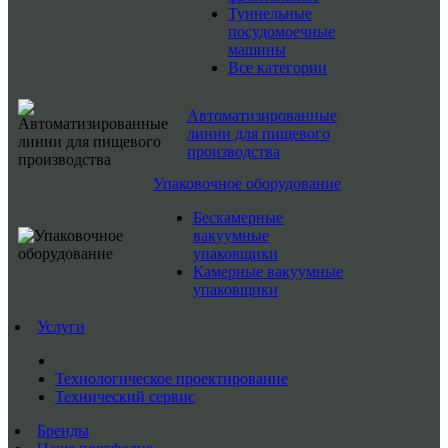
Туннельные
посудомоечные
машины
Все категории
Автоматизированные
линии для пищевого
производства
Упаковочное оборудование
Бескамерные
вакуумные
упаковщики
Камерные вакуумные
упаковщики
Услуги
Технологическое проектирование
Технический сервис
Бренды