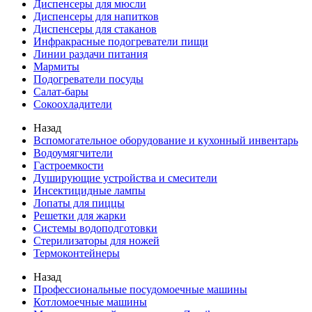
Диспенсеры для мюсли
Диспенсеры для напитков
Диспенсеры для стаканов
Инфракрасные подогреватели пищи
Линии раздачи питания
Мармиты
Подогреватели посуды
Салат-бары
Сокоохладители
Назад
Вспомогательное оборудование и кухонный инвентарь
Водоумягчители
Гастроемкости
Душирующие устройства и смесители
Инсектицидные лампы
Лопаты для пиццы
Решетки для жарки
Системы водоподготовки
Стерилизаторы для ножей
Термоконтейнеры
Назад
Профессиональные посудомоечные машины
Котломоечные машины