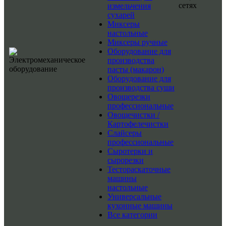
сетях
измельчения
сухарей
Миксеры
настольные
Миксеры ручные
Оборудование для
производства
пасты (макарон)
Оборудование для
производства суши
Овощерезки
профессиональные
Овощечистки /
Картофелечистки
Слайсеры
профессиональные
Сыротерки и
сырорезки
Тестораскаточные
машины
настольные
Универсальные
кухонные машины
Все категории