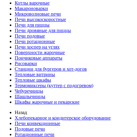
Котлы варочные
Макароноварки
Микроволновые печи
Печи высокоскоростные
Печи для пиццы
Печи дровяные для пиццы
Печи подовые
Печи ротационные
Печи хоспер на углях
Поверхности жарочные
Пончиковые аппараты
Рисоварки
Станции для бургеров и хот-догов
Тепловые витрины
Тепловые шкафы
Термомиксеры (куттер с подогревом)
Чебуречницы
Шашлычницы
Шкафы жарочные и пекарские
Назад
Хлебопекарное и кондитерское оборудование
Печи конвекционные
Подовые печи
Ротационные печи