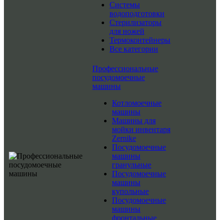
Системы
водоподготовки
Стерилизаторы
для ножей
Термоконтейнеры
Все категории
Профессиональные
посудомоечные
машины
Котломоечные
машины
Машины для
мойки инвентаря
Zernike
Посудомоечные
машины
гранульные
Посудомоечные
машины
купольные
Посудомоечные
машины
фронтальные