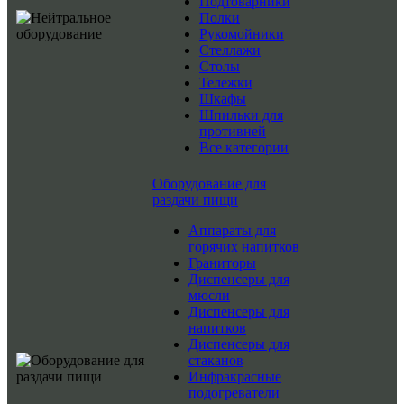
Подтоварники
Полки
Рукомойники
Стеллажи
Столы
Тележки
Шкафы
Шпильки для
противней
Все категории
Оборудование для
раздачи пищи
Аппараты для
горячих напитков
Граниторы
Диспенсеры для
мюсли
Диспенсеры для
напитков
Диспенсеры для
стаканов
Инфракрасные
подогреватели