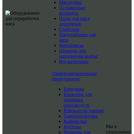
Мясорубки
Пельменные
аппараты
Пилы для мяса
ленточные
Слайсеры
Тендерайзеры для
мяса
Фаршемесы
Шприцы для
наполнения колбас
Все категории
Электромеханическое
оборудование
Блендеры
Бликсеры для
пищевых
производств
Взбиватели барные
Гомогенизаторы
Кофемолки
Мы в
Куттеры
социальных
Машины для