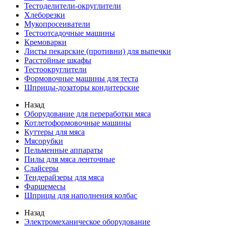
Тестоделители-округлители
Хлеборезки
Мукопросеиватели
Тестоотсадочные машины
Кремоварки
Листы пекарские (противни) для выпечки
Расстойные шкафы
Тестоокруглители
Формовочные машины для теста
Шприцы-дозаторы кондитерские
Назад
Оборудование для переработки мяса
Котлетоформовочные машины
Куттеры для мяса
Мясорубки
Пельменные аппараты
Пилы для мяса ленточные
Слайсеры
Тендерайзеры для мяса
Фаршемесы
Шприцы для наполнения колбас
Назад
Электромеханическое оборудование