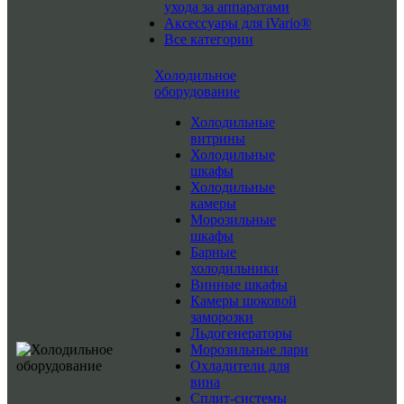
ухода за аппаратами
Аксессуары для iVario®
Все категории
Холодильное
оборудование
Холодильные
витрины
Холодильные
шкафы
Холодильные
камеры
Морозильные
шкафы
Барные
холодильники
Винные шкафы
Камеры шоковой
заморозки
Льдогенераторы
Морозильные лари
Охладители для
вина
Сплит-системы