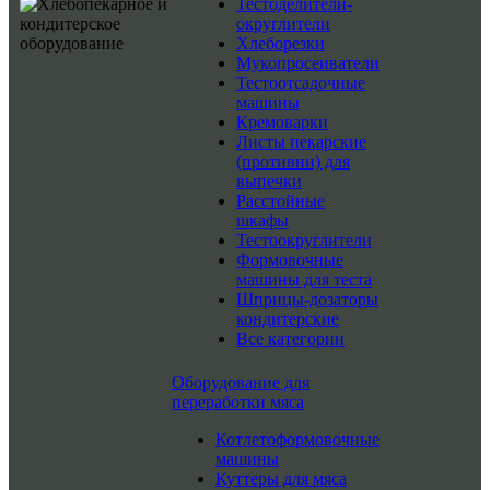
Тестоделители-
округлители
Хлеборезки
Мукопросеиватели
Тестоотсадочные
машины
Кремоварки
Листы пекарские
(противни) для
выпечки
Расстойные
шкафы
Тестоокруглители
Формовочные
машины для теста
Шприцы-дозаторы
кондитерские
Все категории
Оборудование для
переработки мяса
Котлетоформовочные
машины
Куттеры для мяса