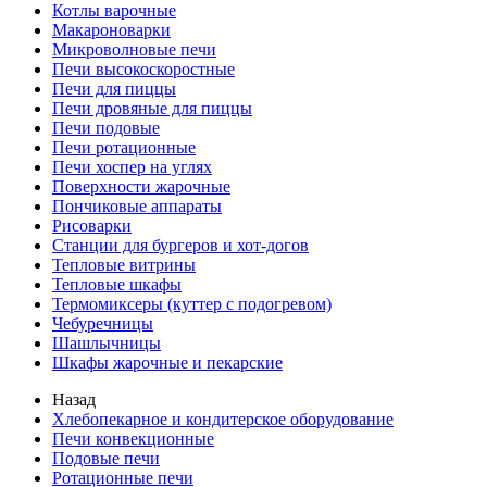
Котлы варочные
Макароноварки
Микроволновые печи
Печи высокоскоростные
Печи для пиццы
Печи дровяные для пиццы
Печи подовые
Печи ротационные
Печи хоспер на углях
Поверхности жарочные
Пончиковые аппараты
Рисоварки
Станции для бургеров и хот-догов
Тепловые витрины
Тепловые шкафы
Термомиксеры (куттер с подогревом)
Чебуречницы
Шашлычницы
Шкафы жарочные и пекарские
Назад
Хлебопекарное и кондитерское оборудование
Печи конвекционные
Подовые печи
Ротационные печи