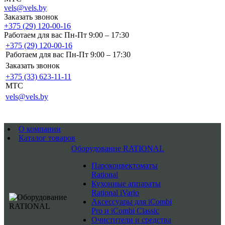
vels@vels.by
Заказать звонок
+375 (29) 120-00-16
Работаем для вас Пн-Пт 9:00 – 17:30
+375 (29) 120-00-16
Работаем для вас Пн-Пт 9:00 – 17:30
Заказать звонок
+375 (33) 623-11-11
MTC
vels@vels.by
О компании
Каталог товаров
Оборудование RATIONAL
Пароконвектоматы
Rational
Кухонные аппараты
Rational iVario
Аксессуары для iCombi
Pro и iCombi Classic
Очистители и средства