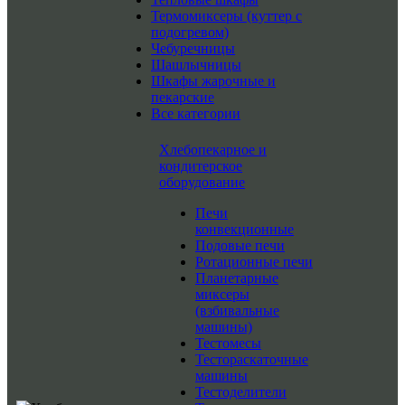
Термомиксеры (куттер с
подогревом)
Чебуречницы
Шашлычницы
Шкафы жарочные и
пекарские
Все категории
Хлебопекарное и
кондитерское
оборудование
Печи
конвекционные
Подовые печи
Ротационные печи
Планетарные
миксеры
(взбивальные
машины)
Тестомесы
Тестораскаточные
машины
Тестоделители