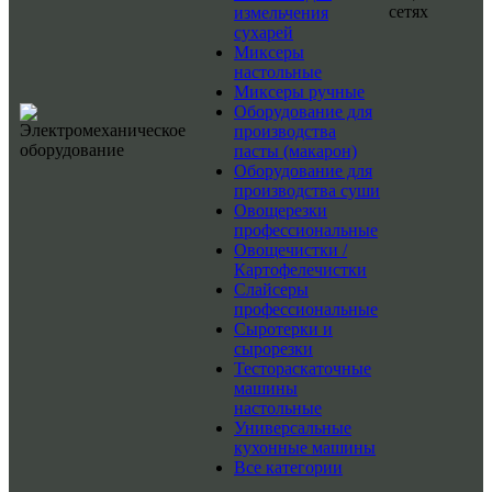
сетях
измельчения
сухарей
Миксеры
настольные
Миксеры ручные
Оборудование для
производства
пасты (макарон)
Оборудование для
производства суши
Овощерезки
профессиональные
Овощечистки /
Картофелечистки
Слайсеры
профессиональные
Сыротерки и
сырорезки
Тестораскаточные
машины
настольные
Универсальные
кухонные машины
Все категории