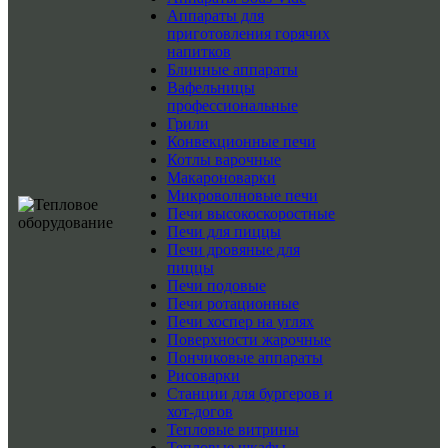
Аппараты для
приготовления горячих
напитков
Блинные аппараты
Вафельницы
профессиональные
Грили
Конвекционные печи
Котлы варочные
Макароноварки
Микроволновые печи
Печи высокоскоростные
Печи для пиццы
Печи дровяные для
пиццы
Печи подовые
Печи ротационные
Печи хоспер на углях
Поверхности жарочные
Пончиковые аппараты
Рисоварки
Станции для бургеров и
хот-догов
Тепловые витрины
Тепловые шкафы