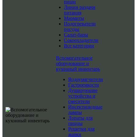
пищи
Линии раздачи
питания
Мармиты
Подогреватели
посуды
Салат-бары
Сокоохладители
Все категории
Вспомогательное
оборудование и
кухонный инвентарь
Водоумягчители
Гастроемкости
Душирующие
устройства и
смесители
Инсектицидные
лампы
Лопаты для
пиццы
Решетки для
жарки