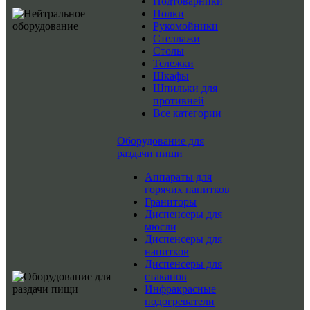
Подтоварники
Полки
Рукомойники
Стеллажи
Столы
Тележки
Шкафы
Шпильки для
противней
Все категории
Оборудование для
раздачи пищи
Аппараты для
горячих напитков
Граниторы
Диспенсеры для
мюсли
Диспенсеры для
напитков
Диспенсеры для
стаканов
Инфракрасные
подогреватели