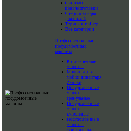
Системы
водоподготовки
Стерилизаторы
для ножей
Термоконтейнеры
Все категории
Профессиональные
посудомоечные
машины
Котломоечные
машины
Машины для
мойки инвентаря
Zernike
Посудомоечные
машины
гранульные
Посудомоечные
машины
купольные
Посудомоечные
машины
фронтальные