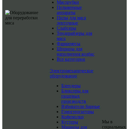
Мясорубки
Пельменные
аппараты
Пилы для мяса
ленточные
Слайсеры
Тендерайзеры для
мяса
Фаршемесы
Шприцы для
наполнения колбас
Все категории
Электромеханическое
оборудование
Блендеры
Бликсеры для
пищевых
производств
Взбиватели барные
Гомогенизаторы
Кофемолки
Мы в
Куттеры
социальных
Машины для