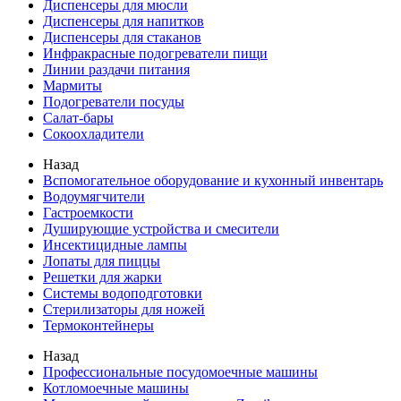
Диспенсеры для мюсли
Диспенсеры для напитков
Диспенсеры для стаканов
Инфракрасные подогреватели пищи
Линии раздачи питания
Мармиты
Подогреватели посуды
Салат-бары
Сокоохладители
Назад
Вспомогательное оборудование и кухонный инвентарь
Водоумягчители
Гастроемкости
Душирующие устройства и смесители
Инсектицидные лампы
Лопаты для пиццы
Решетки для жарки
Системы водоподготовки
Стерилизаторы для ножей
Термоконтейнеры
Назад
Профессиональные посудомоечные машины
Котломоечные машины