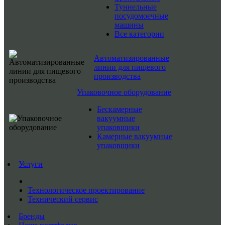
Туннельные
посудомоечные
машины
Все категории
Автоматизированные
линии для пищевого
производства
Упаковочное оборудование
Бескамерные
вакуумные
упаковщики
Камерные вакуумные
упаковщики
Услуги
Технологическое проектирование
Технический сервис
Бренды