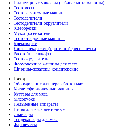
Планетарные миксеры (взбивальные машины)
Тестомесы
Тестораскаточные машины
Тестоделители
Тестоделители-округлители
Хлеборезки
Мукопросеиватели
Тестоотсадочные машины
Кремоварки
Листы пекарские (противни) для выпечки
Расстойные шкафы
Тестоокруглители
Формовочные машины для теста
Шприцы-дозаторы кондитерские
Назад
Оборудование для переработки мяса
Котлетоформовочные машины
Куттеры для мяса
Мясорубки
Пельменные аппараты
Пилы для мяса ленточные
Слайсеры
Тендерайзеры для мяса
Фаршемесы