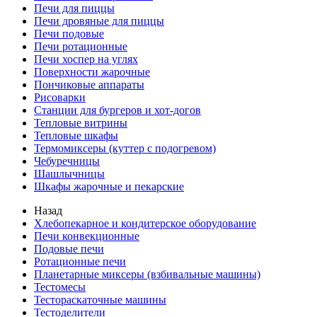
Печи для пиццы
Печи дровяные для пиццы
Печи подовые
Печи ротационные
Печи хоспер на углях
Поверхности жарочные
Пончиковые аппараты
Рисоварки
Станции для бургеров и хот-догов
Тепловые витрины
Тепловые шкафы
Термомиксеры (куттер с подогревом)
Чебуречницы
Шашлычницы
Шкафы жарочные и пекарские
Назад
Хлебопекарное и кондитерское оборудование
Печи конвекционные
Подовые печи
Ротационные печи
Планетарные миксеры (взбивальные машины)
Тестомесы
Тестораскаточные машины
Тестоделители