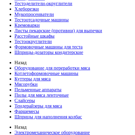
Тестоделители-округлители
Хлеборезки
Мукопросеиватели
Тестоотсадочные машины
Кремоварки
Листы пекарские (противни) для выпечки
Расстойные шкафы
Тестоокруглители
Формовочные машины для теста
Шприцы-дозаторы кондитерские
Назад
Оборудование для переработки мяса
Котлетоформовочные машины
Куттеры для мяса
Мясорубки
Пельменные аппараты
Пилы для мяса ленточные
Слайсеры
Тендерайзеры для мяса
Фаршемесы
Шприцы для наполнения колбас
Назад
Электромеханическое оборудование