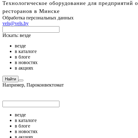
Технологическое оборудование для предприятий о
ресторанов в Минске
Обработка персональных данных
vels@vels.by
Искать:
везде
везде
в каталоге
в блоге
в новостях
в акциях
Найти
Например,
Пароконвектомат
везде
в каталоге
в блоге
в новостях
в акциях