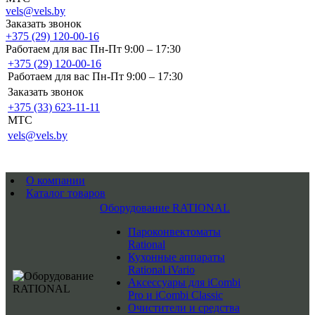
vels@vels.by
Заказать звонок
+375 (29) 120-00-16
Работаем для вас Пн-Пт 9:00 – 17:30
+375 (29) 120-00-16
Работаем для вас Пн-Пт 9:00 – 17:30
Заказать звонок
+375 (33) 623-11-11
MTC
vels@vels.by
О компании
Каталог товаров
Оборудование RATIONAL
Пароконвектоматы
Rational
Кухонные аппараты
Rational iVario
Аксессуары для iCombi
Pro и iCombi Classic
Очистители и средства