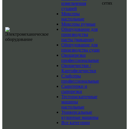
сетях
измельчения
сухарей
Миксеры
настольные
Миксеры ручные
Оборудование для
производства
пасты (макарон)
Оборудование для
производства суши
Овощерезки
профессиональные
Овощечистки /
Картофелечистки
Слайсеры
профессиональные
Сыротерки и
сырорезки
Тестораскаточные
машины
настольные
Универсальные
кухонные машины
Все категории