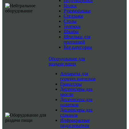
Подтоварники
Полки
Рукомойники
Стеллажи
Столы
Тележки
Шкафы
Шпильки для
противней
Все категории
Оборудование для
раздачи пищи
Аппараты для
горячих напитков
Граниторы
Диспенсеры для
мюсли
Диспенсеры для
напитков
Диспенсеры для
стаканов
Инфракрасные
подогреватели