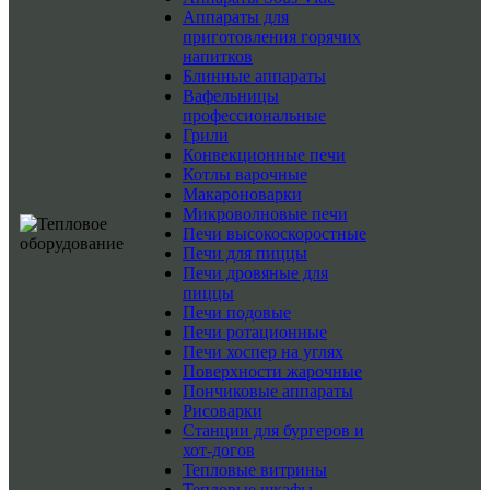
Аппараты для
приготовления горячих
напитков
Блинные аппараты
Вафельницы
профессиональные
Грили
Конвекционные печи
Котлы варочные
Макароноварки
Микроволновые печи
Печи высокоскоростные
Печи для пиццы
Печи дровяные для
пиццы
Печи подовые
Печи ротационные
Печи хоспер на углях
Поверхности жарочные
Пончиковые аппараты
Рисоварки
Станции для бургеров и
хот-догов
Тепловые витрины
Тепловые шкафы