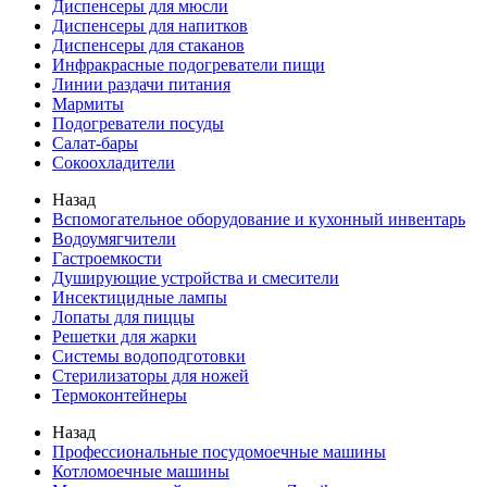
Диспенсеры для мюсли
Диспенсеры для напитков
Диспенсеры для стаканов
Инфракрасные подогреватели пищи
Линии раздачи питания
Мармиты
Подогреватели посуды
Салат-бары
Сокоохладители
Назад
Вспомогательное оборудование и кухонный инвентарь
Водоумягчители
Гастроемкости
Душирующие устройства и смесители
Инсектицидные лампы
Лопаты для пиццы
Решетки для жарки
Системы водоподготовки
Стерилизаторы для ножей
Термоконтейнеры
Назад
Профессиональные посудомоечные машины
Котломоечные машины