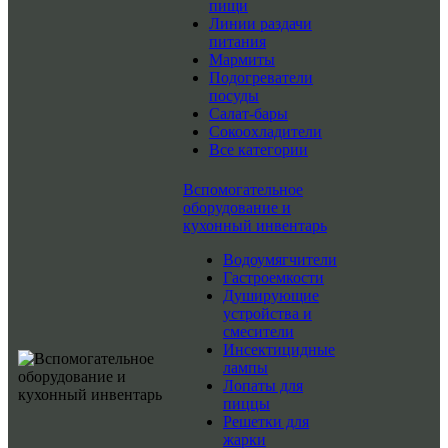
пищи
Линии раздачи
питания
Мармиты
Подогреватели
посуды
Салат-бары
Сокоохладители
Все категории
Вспомогательное
оборудование и
кухонный инвентарь
Водоумягчители
Гастроемкости
Душирующие
устройства и
смесители
Инсектицидные
лампы
Лопаты для
пиццы
Решетки для
жарки