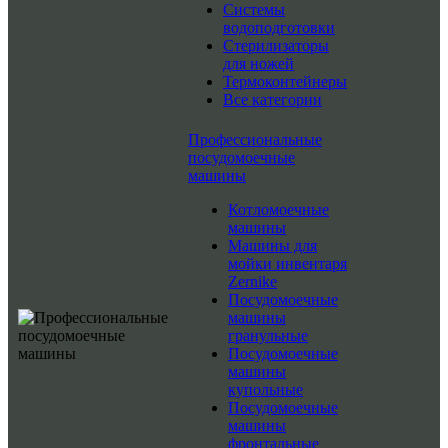
Системы
водоподготовки
Стерилизаторы
для ножей
Термоконтейнеры
Все категории
Профессиональные
посудомоечные
машины
Котломоечные
машины
Машины для
мойки инвентаря
Zernike
Посудомоечные
машины
гранульные
Посудомоечные
машины
купольные
Посудомоечные
машины
фронтальные