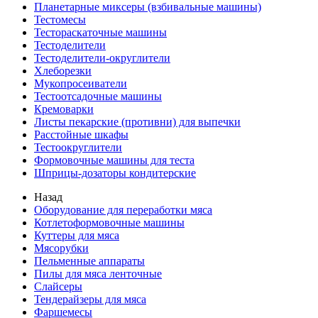
Планетарные миксеры (взбивальные машины)
Тестомесы
Тестораскаточные машины
Тестоделители
Тестоделители-округлители
Хлеборезки
Мукопросеиватели
Тестоотсадочные машины
Кремоварки
Листы пекарские (противни) для выпечки
Расстойные шкафы
Тестоокруглители
Формовочные машины для теста
Шприцы-дозаторы кондитерские
Назад
Оборудование для переработки мяса
Котлетоформовочные машины
Куттеры для мяса
Мясорубки
Пельменные аппараты
Пилы для мяса ленточные
Слайсеры
Тендерайзеры для мяса
Фаршемесы