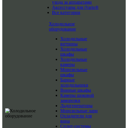
ухода за аппаратами
Аксессуары для iVario®
Все категории
Холодильное
оборудование
Холодильные
витрины
Холодильные
шкафы
Холодильные
камеры
Морозильные
шкафы
Барные
холодильники
Винные шкафы
Камеры шоковой
заморозки
Льдогенераторы
Морозильные лари
Охладители для
вина
Сплит-системы