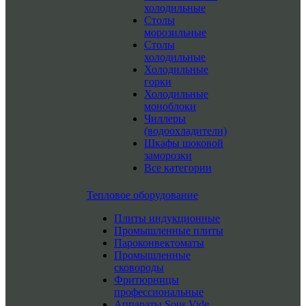
холодильные
Столы
морозильные
Столы
холодильные
Холодильные
горки
Холодильные
моноблоки
Чиллеры
(водоохладители)
Шкафы шоковой
заморозки
Все категории
Тепловое оборудование
Плиты индукционные
Промышленные плиты
Пароконвектоматы
Промышленные
сковороды
Фритюрницы
профессиональные
Аппараты Sous Vide