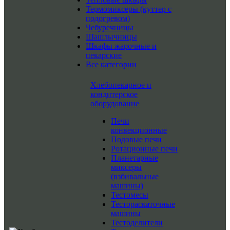
Термомиксеры (куттер с
подогревом)
Чебуречницы
Шашлычницы
Шкафы жарочные и
пекарские
Все категории
Хлебопекарное и
кондитерское
оборудование
Печи
конвекционные
Подовые печи
Ротационные печи
Планетарные
миксеры
(взбивальные
машины)
Тестомесы
Тестораскаточные
машины
Тестоделители