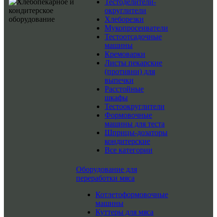
Тестоделители-
округлители
Хлеборезки
Мукопросеиватели
Тестоотсадочные
машины
Кремоварки
Листы пекарские
(противни) для
выпечки
Расстойные
шкафы
Тестоокруглители
Формовочные
машины для теста
Шприцы-дозаторы
кондитерские
Все категории
Оборудование для
переработки мяса
Котлетоформовочные
машины
Куттеры для мяса