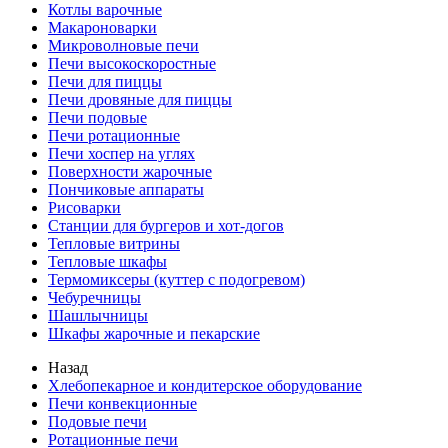
Котлы варочные
Макароноварки
Микроволновые печи
Печи высокоскоростные
Печи для пиццы
Печи дровяные для пиццы
Печи подовые
Печи ротационные
Печи хоспер на углях
Поверхности жарочные
Пончиковые аппараты
Рисоварки
Станции для бургеров и хот-догов
Тепловые витрины
Тепловые шкафы
Термомиксеры (куттер с подогревом)
Чебуречницы
Шашлычницы
Шкафы жарочные и пекарские
Назад
Хлебопекарное и кондитерское оборудование
Печи конвекционные
Подовые печи
Ротационные печи