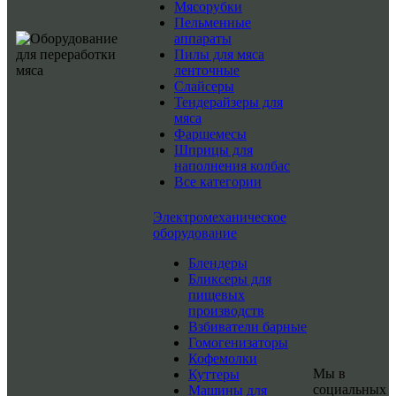
Мясорубки
Пельменные
аппараты
Пилы для мяса
ленточные
Слайсеры
Тендерайзеры для
мяса
Фаршемесы
Шприцы для
наполнения колбас
Все категории
Электромеханическое
оборудование
Блендеры
Бликсеры для
пищевых
производств
Взбиватели барные
Гомогенизаторы
Кофемолки
Мы в
Куттеры
социальных
Машины для