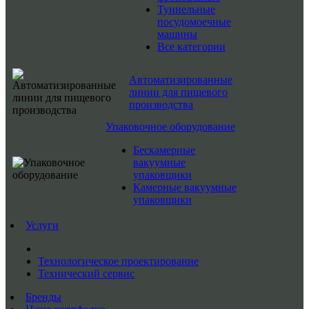
Туннельные
посудомоечные
машины
Все категории
Автоматизированные
линии для пищевого
производства
Упаковочное оборудование
Бескамерные
вакуумные
упаковщики
Камерные вакуумные
упаковщики
Услуги
Технологическое проектирование
Технический сервис
Бренды