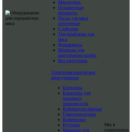
Мясорубки
Пельменные
аппараты
Пилы для мяса
ленточные
Слайсеры
Тендерайзеры для
мяса
Фаршемесы
Шприцы для
наполнения колбас
Все категории
Электромеханическое
оборудование
Блендеры
Бликсеры для
пищевых
производств
Взбиватели барные
Гомогенизаторы
Кофемолки
Мы в
Куттеры
социальных
Машины для