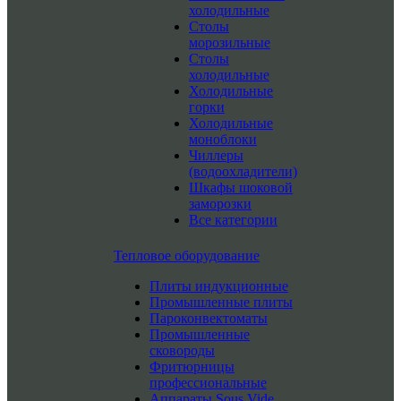
холодильные
Столы
морозильные
Столы
холодильные
Холодильные
горки
Холодильные
моноблоки
Чиллеры
(водоохладители)
Шкафы шоковой
заморозки
Все категории
Тепловое оборудование
Плиты индукционные
Промышленные плиты
Пароконвектоматы
Промышленные
сковороды
Фритюрницы
профессиональные
Аппараты Sous Vide