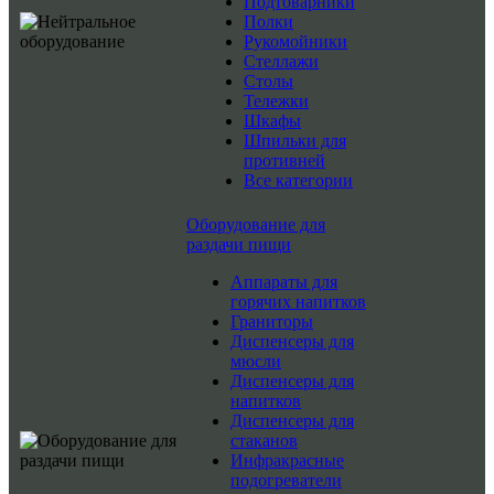
Подтоварники
Полки
Рукомойники
Стеллажи
Столы
Тележки
Шкафы
Шпильки для
противней
Все категории
Оборудование для
раздачи пищи
Аппараты для
горячих напитков
Граниторы
Диспенсеры для
мюсли
Диспенсеры для
напитков
Диспенсеры для
стаканов
Инфракрасные
подогреватели