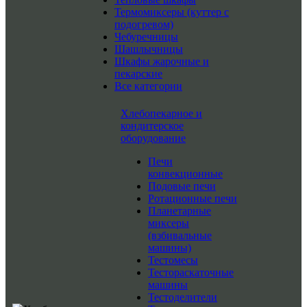
Термомиксеры (куттер с
подогревом)
Чебуречницы
Шашлычницы
Шкафы жарочные и
пекарские
Все категории
Хлебопекарное и
кондитерское
оборудование
Печи
конвекционные
Подовые печи
Ротационные печи
Планетарные
миксеры
(взбивальные
машины)
Тестомесы
Тестораскаточные
машины
Тестоделители