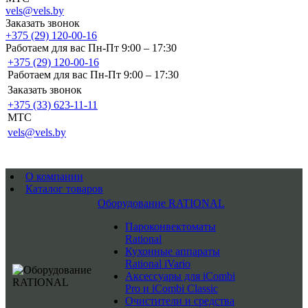
vels@vels.by
Заказать звонок
+375 (29) 120-00-16
Работаем для вас Пн-Пт 9:00 – 17:30
+375 (29) 120-00-16
Работаем для вас Пн-Пт 9:00 – 17:30
Заказать звонок
+375 (33) 623-11-11
MTC
vels@vels.by
О компании
Каталог товаров
Оборудование RATIONAL
Пароконвектоматы
Rational
Кухонные аппараты
Rational iVario
Аксессуары для iCombi
Pro и iCombi Classic
Очистители и средства