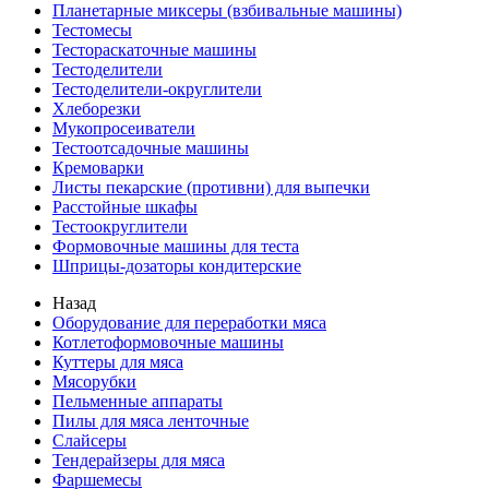
Планетарные миксеры (взбивальные машины)
Тестомесы
Тестораскаточные машины
Тестоделители
Тестоделители-округлители
Хлеборезки
Мукопросеиватели
Тестоотсадочные машины
Кремоварки
Листы пекарские (противни) для выпечки
Расстойные шкафы
Тестоокруглители
Формовочные машины для теста
Шприцы-дозаторы кондитерские
Назад
Оборудование для переработки мяса
Котлетоформовочные машины
Куттеры для мяса
Мясорубки
Пельменные аппараты
Пилы для мяса ленточные
Слайсеры
Тендерайзеры для мяса
Фаршемесы