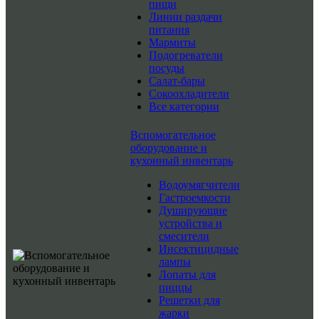
пищи
Линии раздачи
питания
Мармиты
Подогреватели
посуды
Салат-бары
Сокоохладители
Все категории
Вспомогательное
оборудование и
кухонный инвентарь
Водоумягчители
Гастроемкости
Душирующие
устройства и
смесители
Инсектицидные
лампы
Лопаты для
пиццы
Решетки для
жарки