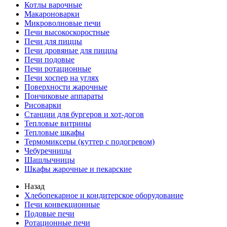
Котлы варочные
Макароноварки
Микроволновые печи
Печи высокоскоростные
Печи для пиццы
Печи дровяные для пиццы
Печи подовые
Печи ротационные
Печи хоспер на углях
Поверхности жарочные
Пончиковые аппараты
Рисоварки
Станции для бургеров и хот-догов
Тепловые витрины
Тепловые шкафы
Термомиксеры (куттер с подогревом)
Чебуречницы
Шашлычницы
Шкафы жарочные и пекарские
Назад
Хлебопекарное и кондитерское оборудование
Печи конвекционные
Подовые печи
Ротационные печи