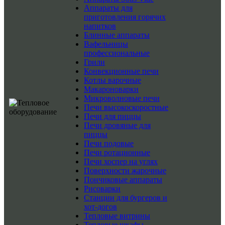
Аппараты для
приготовления горячих
напитков
Блинные аппараты
Вафельницы
профессиональные
Грили
Конвекционные печи
Котлы варочные
Макароноварки
Микроволновые печи
Печи высокоскоростные
Печи для пиццы
Печи дровяные для
пиццы
Печи подовые
Печи ротационные
Печи хоспер на углях
Поверхности жарочные
Пончиковые аппараты
Рисоварки
Станции для бургеров и
хот-догов
Тепловые витрины
Тепловые шкафы