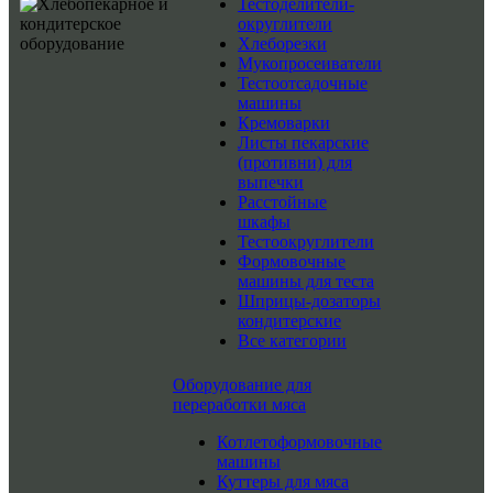
Тестоделители-
округлители
Хлеборезки
Мукопросеиватели
Тестоотсадочные
машины
Кремоварки
Листы пекарские
(противни) для
выпечки
Расстойные
шкафы
Тестоокруглители
Формовочные
машины для теста
Шприцы-дозаторы
кондитерские
Все категории
Оборудование для
переработки мяса
Котлетоформовочные
машины
Куттеры для мяса