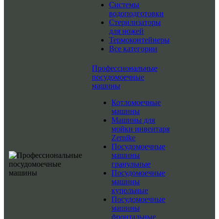
Системы
водоподготовки
Стерилизаторы
для ножей
Термоконтейнеры
Все категории
Профессиональные
посудомоечные
машины
Котломоечные
машины
Машины для
мойки инвентаря
Zernike
Посудомоечные
машины
гранульные
Посудомоечные
машины
купольные
Посудомоечные
машины
фронтальные