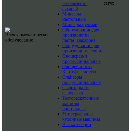
сетях
измельчения
сухарей
Миксеры
настольные
Миксеры ручные
Оборудование для
производства
пасты (макарон)
Оборудование для
производства суши
Овощерезки
профессиональные
Овощечистки /
Картофелечистки
Слайсеры
профессиональные
Сыротерки и
сырорезки
Тестораскаточные
машины
настольные
Универсальные
кухонные машины
Все категории