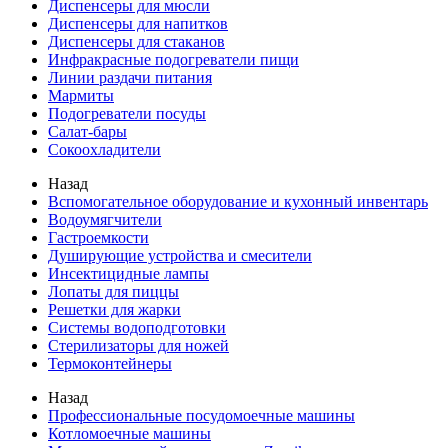
Диспенсеры для мюсли
Диспенсеры для напитков
Диспенсеры для стаканов
Инфракрасные подогреватели пищи
Линии раздачи питания
Мармиты
Подогреватели посуды
Салат-бары
Сокоохладители
Назад
Вспомогательное оборудование и кухонный инвентарь
Водоумягчители
Гастроемкости
Душирующие устройства и смесители
Инсектицидные лампы
Лопаты для пиццы
Решетки для жарки
Системы водоподготовки
Стерилизаторы для ножей
Термоконтейнеры
Назад
Профессиональные посудомоечные машины
Котломоечные машины