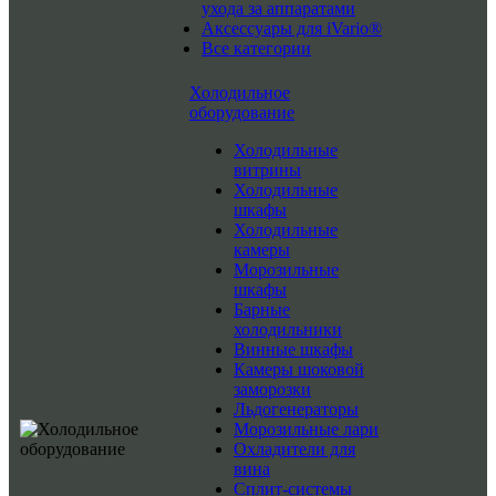
ухода за аппаратами
Аксессуары для iVario®
Все категории
Холодильное
оборудование
Холодильные
витрины
Холодильные
шкафы
Холодильные
камеры
Морозильные
шкафы
Барные
холодильники
Винные шкафы
Камеры шоковой
заморозки
Льдогенераторы
Морозильные лари
Охладители для
вина
Сплит-системы