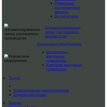
Туннельные
посудомоечные
машины
Все категории
Автоматизированные
линии для пищевого
производства
Упаковочное оборудование
Бескамерные
вакуумные
упаковщики
Камерные вакуумные
упаковщики
Услуги
Технологическое проектирование
Технический сервис
Бренды