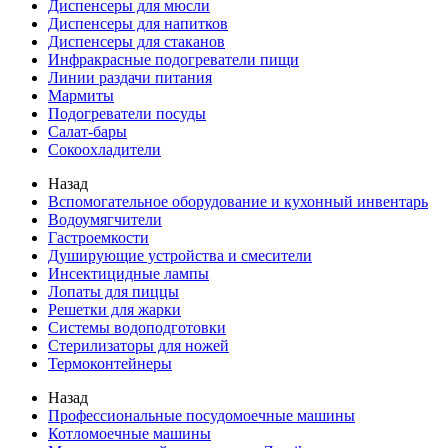
Диспенсеры для мюсли
Диспенсеры для напитков
Диспенсеры для стаканов
Инфракрасные подогреватели пищи
Линии раздачи питания
Мармиты
Подогреватели посуды
Салат-бары
Сокоохладители
Назад
Вспомогательное оборудование и кухонный инвентарь
Водоумягчители
Гастроемкости
Душирующие устройства и смесители
Инсектицидные лампы
Лопаты для пиццы
Решетки для жарки
Системы водоподготовки
Стерилизаторы для ножей
Термоконтейнеры
Назад
Профессиональные посудомоечные машины
Котломоечные машины