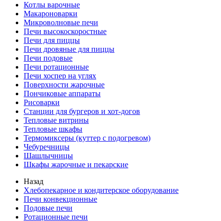
Котлы варочные
Макароноварки
Микроволновые печи
Печи высокоскоростные
Печи для пиццы
Печи дровяные для пиццы
Печи подовые
Печи ротационные
Печи хоспер на углях
Поверхности жарочные
Пончиковые аппараты
Рисоварки
Станции для бургеров и хот-догов
Тепловые витрины
Тепловые шкафы
Термомиксеры (куттер с подогревом)
Чебуречницы
Шашлычницы
Шкафы жарочные и пекарские
Назад
Хлебопекарное и кондитерское оборудование
Печи конвекционные
Подовые печи
Ротационные печи