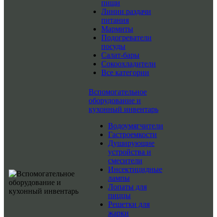
пищи
Линии раздачи
питания
Мармиты
Подогреватели
посуды
Салат-бары
Сокоохладители
Все категории
Вспомогательное
оборудование и
кухонный инвентарь
Водоумягчители
Гастроемкости
Душирующие
устройства и
смесители
Инсектицидные
лампы
Лопаты для
пиццы
Решетки для
жарки