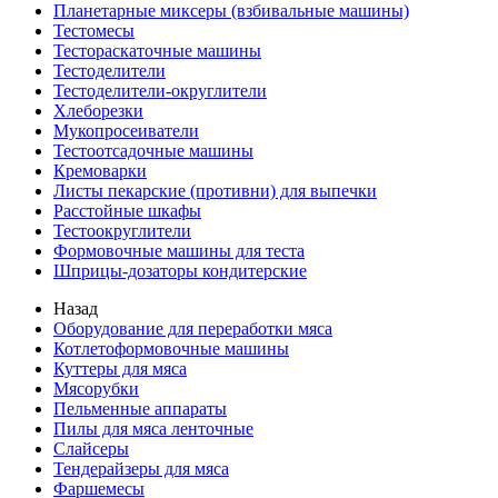
Планетарные миксеры (взбивальные машины)
Тестомесы
Тестораскаточные машины
Тестоделители
Тестоделители-округлители
Хлеборезки
Мукопросеиватели
Тестоотсадочные машины
Кремоварки
Листы пекарские (противни) для выпечки
Расстойные шкафы
Тестоокруглители
Формовочные машины для теста
Шприцы-дозаторы кондитерские
Назад
Оборудование для переработки мяса
Котлетоформовочные машины
Куттеры для мяса
Мясорубки
Пельменные аппараты
Пилы для мяса ленточные
Слайсеры
Тендерайзеры для мяса
Фаршемесы