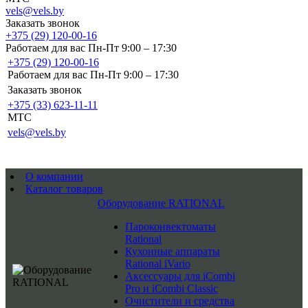
vels@vels.by
Заказать звонок
+375 (29) 120-00-16
Работаем для вас Пн-Пт 9:00 – 17:30
+375 (29) 120-00-16
Работаем для вас Пн-Пт 9:00 – 17:30
Заказать звонок
+375 (33) 623-11-11
MTC
vels@vels.by
О компании
Каталог товаров
Оборудование RATIONAL
Пароконвектоматы
Rational
Кухонные аппараты
Rational iVario
Аксессуары для iCombi
Pro и iCombi Classic
Очистители и средства