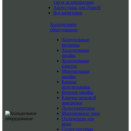
ухода за аппаратами
Аксессуары для iVario®
Все категории
Холодильное
оборудование
Холодильные
витрины
Холодильные
шкафы
Холодильные
камеры
Морозильные
шкафы
Барные
холодильники
Винные шкафы
Камеры шоковой
заморозки
Льдогенераторы
Морозильные лари
Охладители для
вина
Сплит-системы