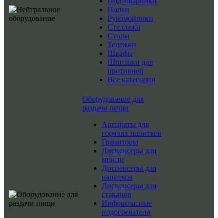
Подтоварники
Полки
Рукомойники
Стеллажи
Столы
Тележки
Шкафы
Шпильки для
противней
Все категории
Оборудование для
раздачи пищи
Аппараты для
горячих напитков
Граниторы
Диспенсеры для
мюсли
Диспенсеры для
напитков
Диспенсеры для
стаканов
Инфракрасные
подогреватели