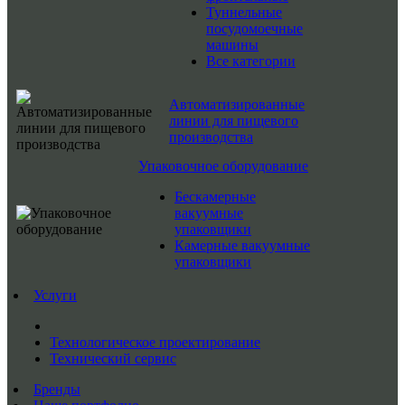
Туннельные
посудомоечные
машины
Все категории
Автоматизированные
линии для пищевого
производства
Упаковочное оборудование
Бескамерные
вакуумные
упаковщики
Камерные вакуумные
упаковщики
Услуги
Технологическое проектирование
Технический сервис
Бренды