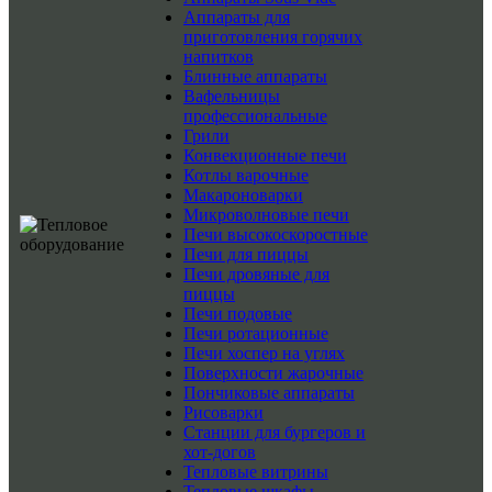
Аппараты для
приготовления горячих
напитков
Блинные аппараты
Вафельницы
профессиональные
Грили
Конвекционные печи
Котлы варочные
Макароноварки
Микроволновые печи
Печи высокоскоростные
Печи для пиццы
Печи дровяные для
пиццы
Печи подовые
Печи ротационные
Печи хоспер на углях
Поверхности жарочные
Пончиковые аппараты
Рисоварки
Станции для бургеров и
хот-догов
Тепловые витрины
Тепловые шкафы