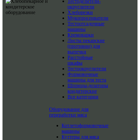
Тестоделители-
округлители
Хлеборезки
Мукопросеиватели
Тестоотсадочные
машины
Кремоварки
Листы пекарские
(противни) для
выпечки
Расстойные
шкафы
Тестоокруглители
Формовочные
машины для теста
Шприцы-дозаторы
кондитерские
Все категории
Оборудование для
переработки мяса
Котлетоформовочные
машины
Куттеры для мяса