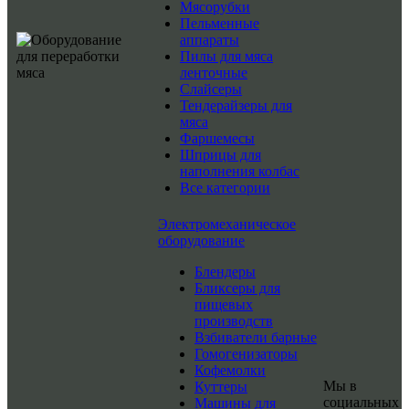
Мясорубки
Пельменные
аппараты
Пилы для мяса
ленточные
Слайсеры
Тендерайзеры для
мяса
Фаршемесы
Шприцы для
наполнения колбас
Все категории
Электромеханическое
оборудование
Блендеры
Бликсеры для
пищевых
производств
Взбиватели барные
Гомогенизаторы
Кофемолки
Мы в
Куттеры
социальных
Машины для