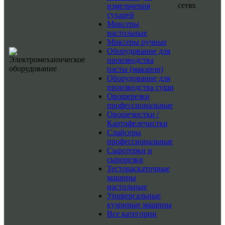
сетях
измельчения
сухарей
Миксеры
настольные
Миксеры ручные
Оборудование для
производства
пасты (макарон)
Оборудование для
производства суши
Овощерезки
профессиональные
Овощечистки /
Картофелечистки
Слайсеры
профессиональные
Сыротерки и
сырорезки
Тестораскаточные
машины
настольные
Универсальные
кухонные машины
Все категории