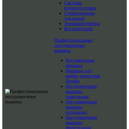
Системы
водоподготовки
Стерилизаторы
для ножей
Термоконтейнеры
Все категории
Профессиональные
посудомоечные
машины
Котломоечные
машины
Машины для
мойки инвентаря
Zernike
Посудомоечные
машины
гранульные
Посудомоечные
машины
купольные
Посудомоечные
машины
фронтальные