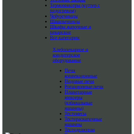
Термомиксеры (куттер с
подогревом)
Чебуречницы
Шашлычницы
Шкафы жарочные и
пекарские
Все категории
Хлебопекарное и
кондитерское
оборудование
Печи
конвекционные
Подовые печи
Ротационные печи
Планетарные
миксеры
(взбивальные
машины)
Тестомесы
Тестораскаточные
машины
Тестоделители