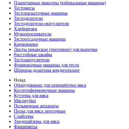
Планетарные миксеры (взбивальные машины)
Тестомесы
Тестораскаточные машины
Тестоделители
Тестоделители-округлители
Хлеборезки
Мукопросеиватели
Тестоотсадочные машины
Кремоварки
Листы пекарские (противни) для выпечки
Расстойные шкафы
Тестоокруглители
Формовочные машины для теста
Шприцы-дозаторы кондитерские
Назад
Оборудование для переработки мяса
Котлетоформовочные машины
Куттеры для мяса
Мясорубки
Пельменные аппараты
Пилы для мяса ленточные
Слайсеры
Тендерайзеры для мяса
Фаршемесы