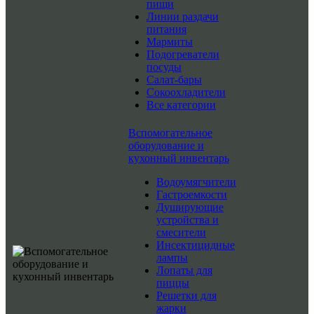
пищи
Линии раздачи
питания
Мармиты
Подогреватели
посуды
Салат-бары
Сокоохладители
Все категории
Вспомогательное
оборудование и
кухонный инвентарь
Водоумягчители
Гастроемкости
Душирующие
устройства и
смесители
Инсектицидные
лампы
Лопаты для
пиццы
Решетки для
жарки