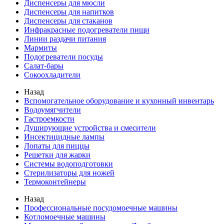
Диспенсеры для мюсли
Диспенсеры для напитков
Диспенсеры для стаканов
Инфракрасные подогреватели пищи
Линии раздачи питания
Мармиты
Подогреватели посуды
Салат-бары
Сокоохладители
Назад
Вспомогательное оборудование и кухонный инвентарь
Водоумягчители
Гастроемкости
Душирующие устройства и смесители
Инсектицидные лампы
Лопаты для пиццы
Решетки для жарки
Системы водоподготовки
Стерилизаторы для ножей
Термоконтейнеры
Назад
Профессиональные посудомоечные машины
Котломоечные машины