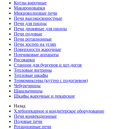
Котлы варочные
Макароноварки
Микроволновые печи
Печи высокоскоростные
Печи для пиццы
Печи дровяные для пиццы
Печи подовые
Печи ротационные
Печи хоспер на углях
Поверхности жарочные
Пончиковые аппараты
Рисоварки
Станции для бургеров и хот-догов
Тепловые витрины
Тепловые шкафы
Термомиксеры (куттер с подогревом)
Чебуречницы
Шашлычницы
Шкафы жарочные и пекарские
Назад
Хлебопекарное и кондитерское оборудование
Печи конвекционные
Подовые печи
Ротационные печи