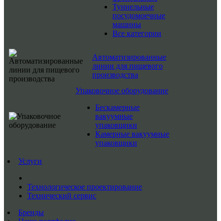
Туннельные
посудомоечные
машины
Все категории
Автоматизированные
линии для пищевого
производства
Упаковочное оборудование
Бескамерные
вакуумные
упаковщики
Камерные вакуумные
упаковщики
Услуги
Технологическое проектирование
Технический сервис
Бренды