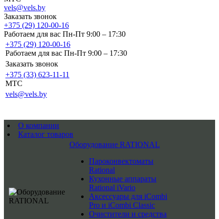
vels@vels.by
Заказать звонок
+375 (29) 120-00-16
Работаем для вас Пн-Пт 9:00 – 17:30
+375 (29) 120-00-16
Работаем для вас Пн-Пт 9:00 – 17:30
Заказать звонок
+375 (33) 623-11-11
MTC
vels@vels.by
О компании
Каталог товаров
Оборудование RATIONAL
Пароконвектоматы
Rational
Кухонные аппараты
Rational iVario
Аксессуары для iCombi
Pro и iCombi Classic
Очистители и средства