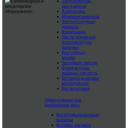
Тестоделители-
округлители
Хлеборезки
Мукопросеиватели
Тестоотсадочные
машины
Кремоварки
Листы пекарские
(противни) для
выпечки
Расстойные
шкафы
Тестоокруглители
Формовочные
машины для теста
Шприцы-дозаторы
кондитерские
Все категории
Оборудование для
переработки мяса
Котлетоформовочные
машины
Куттеры для мяса