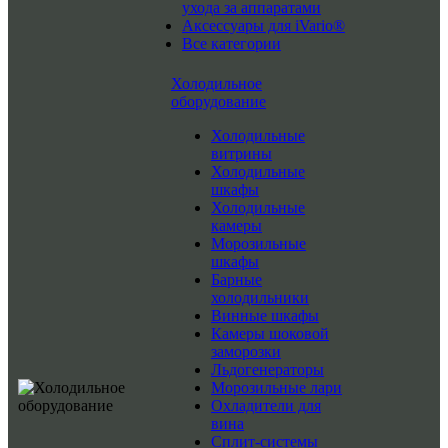
ухода за аппаратами
Аксессуары для iVario®
Все категории
Холодильное
оборудование
Холодильные
витрины
Холодильные
шкафы
Холодильные
камеры
Морозильные
шкафы
Барные
холодильники
Винные шкафы
Камеры шоковой
заморозки
Льдогенераторы
Морозильные лари
Охладители для
вина
Сплит-системы