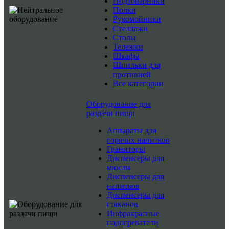
Подтоварники
Полки
Рукомойники
Стеллажи
Столы
Тележки
Шкафы
Шпильки для
противней
Все категории
Оборудование для
раздачи пищи
Аппараты для
горячих напитков
Граниторы
Диспенсеры для
мюсли
Диспенсеры для
напитков
Диспенсеры для
стаканов
Инфракрасные
подогреватели