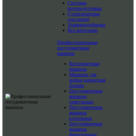
Системы
водоподготовки
Стерилизаторы
для ножей
Термоконтейнеры
Все категории
Профессиональные
посудомоечные
машины
Котломоечные
машины
Машины для
мойки инвентаря
Zernike
Посудомоечные
машины
гранульные
Посудомоечные
машины
купольные
Посудомоечные
машины
фронтальные