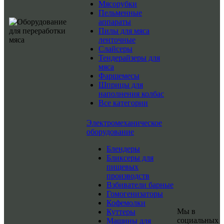
Мясорубки
Пельменные
аппараты
Пилы для мяса
ленточные
Слайсеры
Тендерайзеры для
мяса
Фаршемесы
Шприцы для
наполнения колбас
Все категории
Электромеханическое
оборудование
Блендеры
Бликсеры для
пищевых
производств
Взбиватели барные
Гомогенизаторы
Кофемолки
Мы в
Куттеры
социальных
Машины для