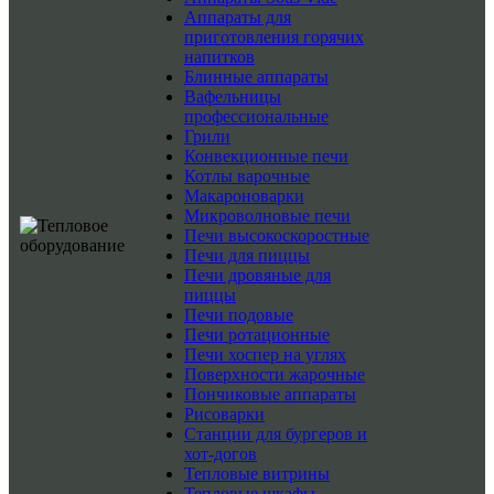
Аппараты для
приготовления горячих
напитков
Блинные аппараты
Вафельницы
профессиональные
Грили
Конвекционные печи
Котлы варочные
Макароноварки
Микроволновые печи
Печи высокоскоростные
Печи для пиццы
Печи дровяные для
пиццы
Печи подовые
Печи ротационные
Печи хоспер на углях
Поверхности жарочные
Пончиковые аппараты
Рисоварки
Станции для бургеров и
хот-догов
Тепловые витрины
Тепловые шкафы