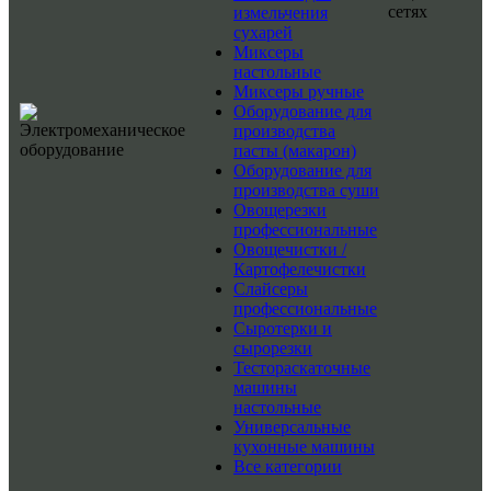
сетях
измельчения
сухарей
Миксеры
настольные
Миксеры ручные
Оборудование для
производства
пасты (макарон)
Оборудование для
производства суши
Овощерезки
профессиональные
Овощечистки /
Картофелечистки
Слайсеры
профессиональные
Сыротерки и
сырорезки
Тестораскаточные
машины
настольные
Универсальные
кухонные машины
Все категории