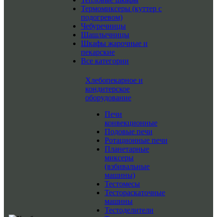
Термомиксеры (куттер с
подогревом)
Чебуречницы
Шашлычницы
Шкафы жарочные и
пекарские
Все категории
Хлебопекарное и
кондитерское
оборудование
Печи
конвекционные
Подовые печи
Ротационные печи
Планетарные
миксеры
(взбивальные
машины)
Тестомесы
Тестораскаточные
машины
Тестоделители