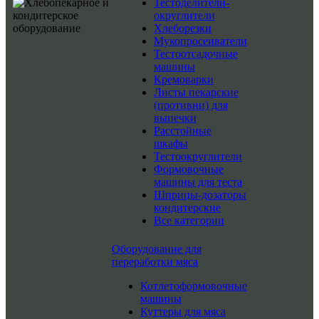
Тестоделители-
округлители
Хлеборезки
Мукопросеиватели
Тестоотсадочные
машины
Кремоварки
Листы пекарские
(противни) для
выпечки
Расстойные
шкафы
Тестоокруглители
Формовочные
машины для теста
Шприцы-дозаторы
кондитерские
Все категории
Оборудование для
переработки мяса
Котлетоформовочные
машины
Куттеры для мяса