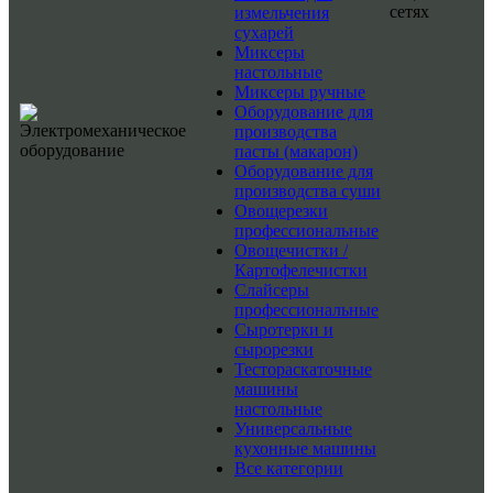
сетях
измельчения
сухарей
Миксеры
настольные
Миксеры ручные
Оборудование для
производства
пасты (макарон)
Оборудование для
производства суши
Овощерезки
профессиональные
Овощечистки /
Картофелечистки
Слайсеры
профессиональные
Сыротерки и
сырорезки
Тестораскаточные
машины
настольные
Универсальные
кухонные машины
Все категории