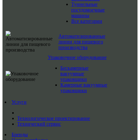
Туннельные
посудомоечные
машины
Все категории
Автоматизированные
линии для пищевого
производства
Упаковочное оборудование
Бескамерные
вакуумные
упаковщики
Камерные вакуумные
упаковщики
Услуги
Технологическое проектирование
Технический сервис
Бренды