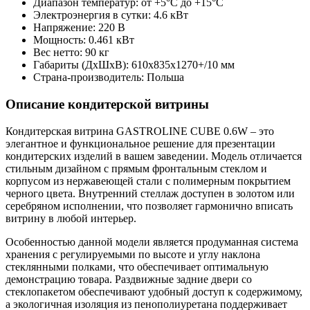
Диапазон температур: от +5°C до +15°C
Электроэнергия в сутки: 4.6 кВт
Напряжение: 220 В
Мощность: 0.461 кВт
Вес нетто: 90 кг
Габариты (ДxШxВ): 610х835х1270+/10 мм
Страна-производитель: Польша
Описание кондитерской витрины
Кондитерская витрина GASTROLINE CUBE 0.6W – это
элегантное и функциональное решение для презентации
кондитерских изделий в вашем заведении. Модель отличается
стильным дизайном с прямым фронтальным стеклом и
корпусом из нержавеющей стали с полимерным покрытием
черного цвета. Внутренний стеллаж доступен в золотом или
серебряном исполнении, что позволяет гармонично вписать
витрину в любой интерьер.
Особенностью данной модели является продуманная система
хранения с регулируемыми по высоте и углу наклона
стеклянными полками, что обеспечивает оптимальную
демонстрацию товара. Раздвижные задние двери со
стеклопакетом обеспечивают удобный доступ к содержимому,
а экологичная изоляция из пенополиуретана поддерживает