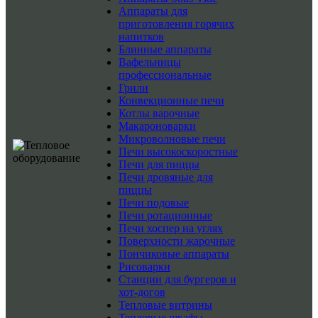
Аппараты для
приготовления горячих
напитков
Блинные аппараты
Вафельницы
профессиональные
Грили
Конвекционные печи
Котлы варочные
Макароноварки
Микроволновые печи
Печи высокоскоростные
Печи для пиццы
Печи дровяные для
пиццы
Печи подовые
Печи ротационные
Печи хоспер на углях
Поверхности жарочные
Пончиковые аппараты
Рисоварки
Станции для бургеров и
хот-догов
Тепловые витрины
Тепловые шкафы