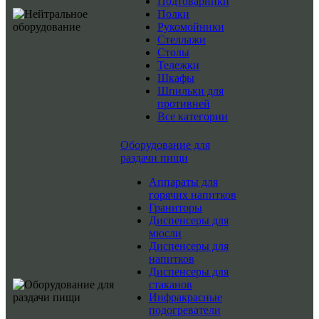
Подтоварники
Полки
Рукомойники
Стеллажи
Столы
Тележки
Шкафы
Шпильки для
противней
Все категории
Оборудование для
раздачи пищи
Аппараты для
горячих напитков
Граниторы
Диспенсеры для
мюсли
Диспенсеры для
напитков
Диспенсеры для
стаканов
Инфракрасные
подогреватели