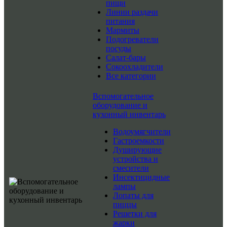
пищи
Линии раздачи
питания
Мармиты
Подогреватели
посуды
Салат-бары
Сокоохладители
Все категории
Вспомогательное
оборудование и
кухонный инвентарь
Водоумягчители
Гастроемкости
Душирующие
устройства и
смесители
Инсектицидные
лампы
Лопаты для
пиццы
Решетки для
жарки