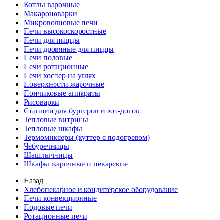
Котлы варочные
Макароноварки
Микроволновые печи
Печи высокоскоростные
Печи для пиццы
Печи дровяные для пиццы
Печи подовые
Печи ротационные
Печи хоспер на углях
Поверхности жарочные
Пончиковые аппараты
Рисоварки
Станции для бургеров и хот-догов
Тепловые витрины
Тепловые шкафы
Термомиксеры (куттер с подогревом)
Чебуречницы
Шашлычницы
Шкафы жарочные и пекарские
Назад
Хлебопекарное и кондитерское оборудование
Печи конвекционные
Подовые печи
Ротационные печи