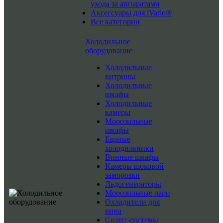
ухода за аппаратами
Аксессуары для iVario®
Все категории
Холодильное
оборудование
Холодильные
витрины
Холодильные
шкафы
Холодильные
камеры
Морозильные
шкафы
Барные
холодильники
Винные шкафы
Камеры шоковой
заморозки
Льдогенераторы
Морозильные лари
Охладители для
вина
Сплит-системы