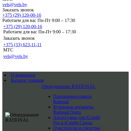
vels@vels.by
Заказать звонок
+375 (29) 120-00-16
Работаем для вас Пн-Пт 9:00 – 17:30
+375 (29) 120-00-16
Работаем для вас Пн-Пт 9:00 – 17:30
Заказать звонок
+375 (33) 623-11-11
MTC
vels@vels.by
О компании
Каталог товаров
Оборудование RATIONAL
Пароконвектоматы
Rational
Кухонные аппараты
Rational iVario
Аксессуары для iCombi
Pro и iCombi Classic
Очистители и средства