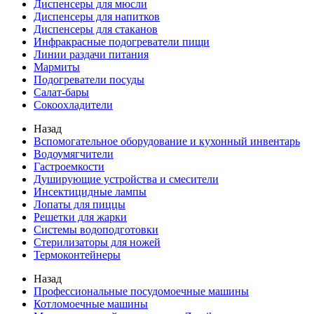
Диспенсеры для мюсли
Диспенсеры для напитков
Диспенсеры для стаканов
Инфракрасные подогреватели пищи
Линии раздачи питания
Мармиты
Подогреватели посуды
Салат-бары
Сокоохладители
Назад
Вспомогательное оборудование и кухонный инвентарь
Водоумягчители
Гастроемкости
Душирующие устройства и смесители
Инсектицидные лампы
Лопаты для пиццы
Решетки для жарки
Системы водоподготовки
Стерилизаторы для ножей
Термоконтейнеры
Назад
Профессиональные посудомоечные машины
Котломоечные машины