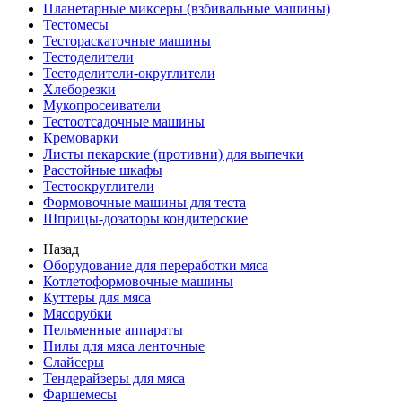
Планетарные миксеры (взбивальные машины)
Тестомесы
Тестораскаточные машины
Тестоделители
Тестоделители-округлители
Хлеборезки
Мукопросеиватели
Тестоотсадочные машины
Кремоварки
Листы пекарские (противни) для выпечки
Расстойные шкафы
Тестоокруглители
Формовочные машины для теста
Шприцы-дозаторы кондитерские
Назад
Оборудование для переработки мяса
Котлетоформовочные машины
Куттеры для мяса
Мясорубки
Пельменные аппараты
Пилы для мяса ленточные
Слайсеры
Тендерайзеры для мяса
Фаршемесы