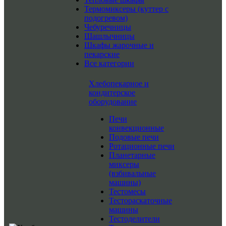
Термомиксеры (куттер с
подогревом)
Чебуречницы
Шашлычницы
Шкафы жарочные и
пекарские
Все категории
Хлебопекарное и
кондитерское
оборудование
Печи
конвекционные
Подовые печи
Ротационные печи
Планетарные
миксеры
(взбивальные
машины)
Тестомесы
Тестораскаточные
машины
Тестоделители