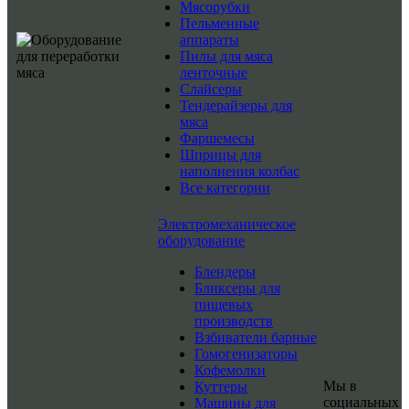
Мясорубки
Пельменные
аппараты
Пилы для мяса
ленточные
Слайсеры
Тендерайзеры для
мяса
Фаршемесы
Шприцы для
наполнения колбас
Все категории
Электромеханическое
оборудование
Блендеры
Бликсеры для
пищевых
производств
Взбиватели барные
Гомогенизаторы
Кофемолки
Мы в
Куттеры
социальных
Машины для