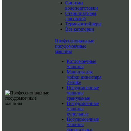
Системы
водоподготовки
Стерилизаторы
для ножей
Термоконтейнеры
Все категории
Профессиональные
посудомоечные
машины
Котломоечные
машины
Машины для
мойки инвентаря
Zernike
Посудомоечные
машины
гранульные
Посудомоечные
машины
купольные
Посудомоечные
машины
фронтальные