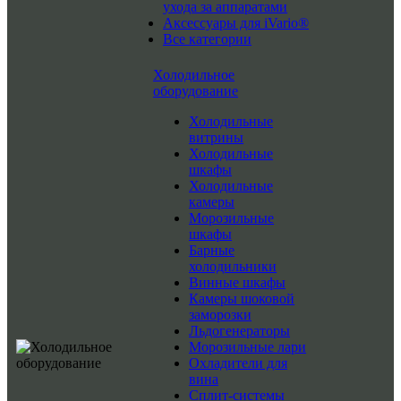
ухода за аппаратами
Аксессуары для iVario®
Все категории
Холодильное
оборудование
Холодильные
витрины
Холодильные
шкафы
Холодильные
камеры
Морозильные
шкафы
Барные
холодильники
Винные шкафы
Камеры шоковой
заморозки
Льдогенераторы
Морозильные лари
Охладители для
вина
Сплит-системы