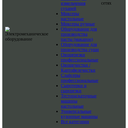
сетях
измельчения
сухарей
Миксеры
настольные
Миксеры ручные
Оборудование для
производства
пасты (макарон)
Оборудование для
производства суши
Овощерезки
профессиональные
Овощечистки /
Картофелечистки
Слайсеры
профессиональные
Сыротерки и
сырорезки
Тестораскаточные
машины
настольные
Универсальные
кухонные машины
Все категории