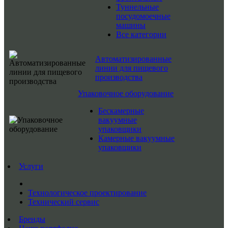
Туннельные
посудомоечные
машины
Все категории
Автоматизированные
линии для пищевого
производства
Упаковочное оборудование
Бескамерные
вакуумные
упаковщики
Камерные вакуумные
упаковщики
Услуги
Технологическое проектирование
Технический сервис
Бренды