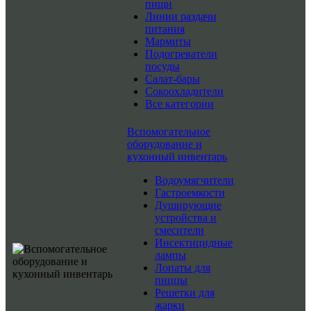
пищи
Линии раздачи
питания
Мармиты
Подогреватели
посуды
Салат-бары
Сокоохладители
Все категории
Вспомогательное
оборудование и
кухонный инвентарь
Водоумягчители
Гастроемкости
Душирующие
устройства и
смесители
Инсектицидные
лампы
Лопаты для
пиццы
Решетки для
жарки