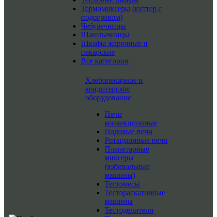
Термомиксеры (куттер с
подогревом)
Чебуречницы
Шашлычницы
Шкафы жарочные и
пекарские
Все категории
Хлебопекарное и
кондитерское
оборудование
Печи
конвекционные
Подовые печи
Ротационные печи
Планетарные
миксеры
(взбивальные
машины)
Тестомесы
Тестораскаточные
машины
Тестоделители