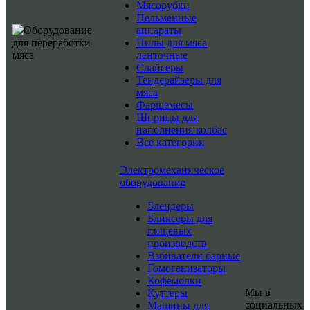
Мясорубки
Пельменные
аппараты
Пилы для мяса
ленточные
Слайсеры
Тендерайзеры для
мяса
Фаршемесы
Шприцы для
наполнения колбас
Все категории
Электромеханическое
оборудование
Блендеры
Бликсеры для
пищевых
производств
Взбиватели барные
Гомогенизаторы
Кофемолки
Мы в
Куттеры
социальных
Машины для