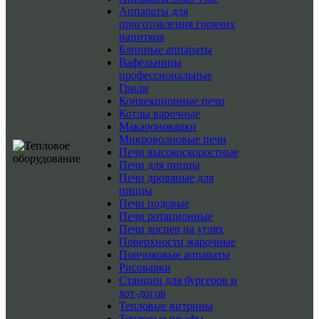
Аппараты для
приготовления горячих
напитков
Блинные аппараты
Вафельницы
профессиональные
Грили
Конвекционные печи
Котлы варочные
Макароноварки
Микроволновые печи
Печи высокоскоростные
Печи для пиццы
Печи дровяные для
пиццы
Печи подовые
Печи ротационные
Печи хоспер на углях
Поверхности жарочные
Пончиковые аппараты
Рисоварки
Станции для бургеров и
хот-догов
Тепловые витрины
Тепловые шкафы