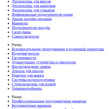
Диспенсеры для мюсли
Диспенсеры для напитков
Диспенсеры для стаканов
Инфракрасные подогреватели пищи
Линии раздачи питания
Мармиты
Подогреватели посуды
Салат-бары
Сокоохладители
Назад
Вспомогательное оборудование и кухонный инвентарь
Водоумягчители
Гастроемкости
Душирующие устройства и смесители
Инсектицидные лампы
Лопаты для пиццы
Решетки для жарки
Системы водоподготовки
Стерилизаторы для ножей
Термоконтейнеры
Назад
Профессиональные посудомоечные машины
Котломоечные машины