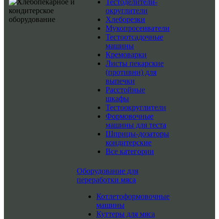
Тестоделители-
округлители
Хлеборезки
Мукопросеиватели
Тестоотсадочные
машины
Кремоварки
Листы пекарские
(противни) для
выпечки
Расстойные
шкафы
Тестоокруглители
Формовочные
машины для теста
Шприцы-дозаторы
кондитерские
Все категории
Оборудование для
переработки мяса
Котлетоформовочные
машины
Куттеры для мяса