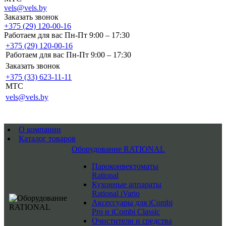
vels@vels.by
Заказать звонок
+375 (29) 120-00-16
Работаем для вас Пн-Пт 9:00 – 17:30
+375 (29) 120-00-16
Работаем для вас Пн-Пт 9:00 – 17:30
Заказать звонок
+375 (33) 623-11-11
MTC
vels@vels.by
О компании
Каталог товаров
Оборудование RATIONAL
Пароконвектоматы
Rational
Кухонные аппараты
Rational iVario
Аксессуары для iCombi
Pro и iCombi Classic
Очистители и средства