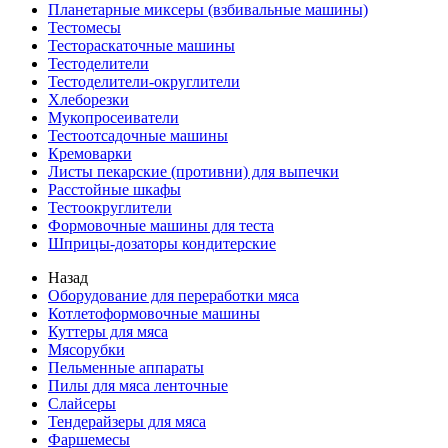
Планетарные миксеры (взбивальные машины)
Тестомесы
Тестораскаточные машины
Тестоделители
Тестоделители-округлители
Хлеборезки
Мукопросеиватели
Тестоотсадочные машины
Кремоварки
Листы пекарские (противни) для выпечки
Расстойные шкафы
Тестоокруглители
Формовочные машины для теста
Шприцы-дозаторы кондитерские
Назад
Оборудование для переработки мяса
Котлетоформовочные машины
Куттеры для мяса
Мясорубки
Пельменные аппараты
Пилы для мяса ленточные
Слайсеры
Тендерайзеры для мяса
Фаршемесы