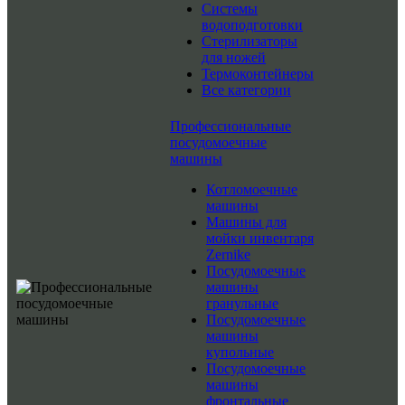
Системы
водоподготовки
Стерилизаторы
для ножей
Термоконтейнеры
Все категории
Профессиональные
посудомоечные
машины
Котломоечные
машины
Машины для
мойки инвентаря
Zernike
Посудомоечные
машины
гранульные
Посудомоечные
машины
купольные
Посудомоечные
машины
фронтальные