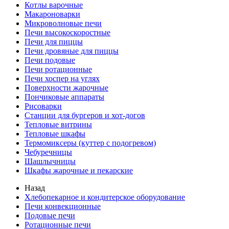
Котлы варочные
Макароноварки
Микроволновые печи
Печи высокоскоростные
Печи для пиццы
Печи дровяные для пиццы
Печи подовые
Печи ротационные
Печи хоспер на углях
Поверхности жарочные
Пончиковые аппараты
Рисоварки
Станции для бургеров и хот-догов
Тепловые витрины
Тепловые шкафы
Термомиксеры (куттер с подогревом)
Чебуречницы
Шашлычницы
Шкафы жарочные и пекарские
Назад
Хлебопекарное и кондитерское оборудование
Печи конвекционные
Подовые печи
Ротационные печи