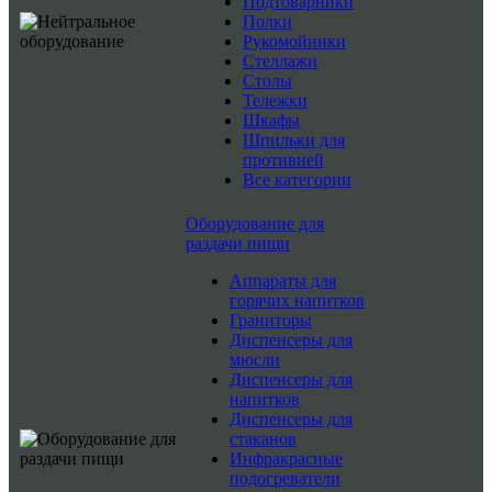
Подтоварники
Полки
Рукомойники
Стеллажи
Столы
Тележки
Шкафы
Шпильки для
противней
Все категории
Оборудование для
раздачи пищи
Аппараты для
горячих напитков
Граниторы
Диспенсеры для
мюсли
Диспенсеры для
напитков
Диспенсеры для
стаканов
Инфракрасные
подогреватели