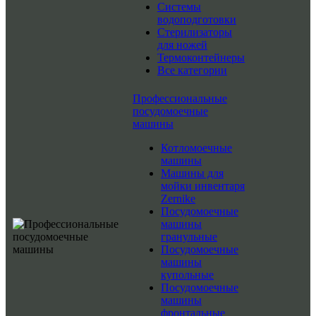
Системы
водоподготовки
Стерилизаторы
для ножей
Термоконтейнеры
Все категории
Профессиональные
посудомоечные
машины
Котломоечные
машины
Машины для
мойки инвентаря
Zernike
Посудомоечные
машины
гранульные
Посудомоечные
машины
купольные
Посудомоечные
машины
фронтальные