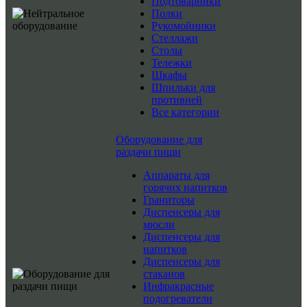
Подтоварники
Полки
Рукомойники
Стеллажи
Столы
Тележки
Шкафы
Шпильки для
противней
Все категории
Оборудование для
раздачи пищи
Аппараты для
горячих напитков
Граниторы
Диспенсеры для
мюсли
Диспенсеры для
напитков
Диспенсеры для
стаканов
Инфракрасные
подогреватели