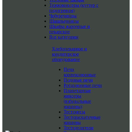
Термомиксеры (куттер с
подогревом)
Чебуречницы
Шашлычницы
Шкафы жарочные и
пекарские
Все категории
Хлебопекарное и
кондитерское
оборудование
Печи
конвекционные
Подовые печи
Ротационные печи
Планетарные
миксеры
(взбивальные
машины)
Тестомесы
Тестораскаточные
машины
Тестоделители