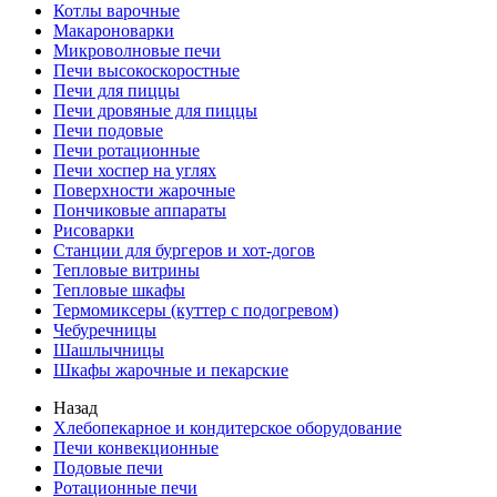
Котлы варочные
Макароноварки
Микроволновые печи
Печи высокоскоростные
Печи для пиццы
Печи дровяные для пиццы
Печи подовые
Печи ротационные
Печи хоспер на углях
Поверхности жарочные
Пончиковые аппараты
Рисоварки
Станции для бургеров и хот-догов
Тепловые витрины
Тепловые шкафы
Термомиксеры (куттер с подогревом)
Чебуречницы
Шашлычницы
Шкафы жарочные и пекарские
Назад
Хлебопекарное и кондитерское оборудование
Печи конвекционные
Подовые печи
Ротационные печи