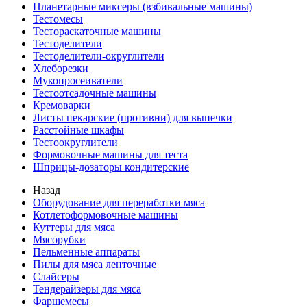
Планетарные миксеры (взбивальные машины)
Тестомесы
Тестораскаточные машины
Тестоделители
Тестоделители-округлители
Хлеборезки
Мукопросеиватели
Тестоотсадочные машины
Кремоварки
Листы пекарские (противни) для выпечки
Расстойные шкафы
Тестоокруглители
Формовочные машины для теста
Шприцы-дозаторы кондитерские
Назад
Оборудование для переработки мяса
Котлетоформовочные машины
Куттеры для мяса
Мясорубки
Пельменные аппараты
Пилы для мяса ленточные
Слайсеры
Тендерайзеры для мяса
Фаршемесы