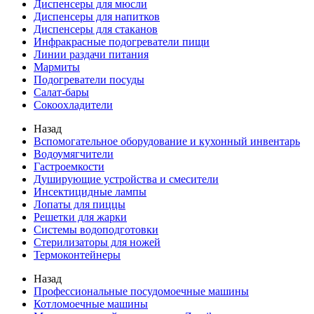
Диспенсеры для мюсли
Диспенсеры для напитков
Диспенсеры для стаканов
Инфракрасные подогреватели пищи
Линии раздачи питания
Мармиты
Подогреватели посуды
Салат-бары
Сокоохладители
Назад
Вспомогательное оборудование и кухонный инвентарь
Водоумягчители
Гастроемкости
Душирующие устройства и смесители
Инсектицидные лампы
Лопаты для пиццы
Решетки для жарки
Системы водоподготовки
Стерилизаторы для ножей
Термоконтейнеры
Назад
Профессиональные посудомоечные машины
Котломоечные машины