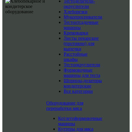
Тестоделители-
округлители
Хлеборезки
Мукопросеиватели
Тестоотсадочные
машины
Кремоварки
Листы пекарские
(противни) для
выпечки
Расстойные
шкафы
Тестоокруглители
Формовочные
машины для теста
Шприцы-дозаторы
кондитерские
Все категории
Оборудование для
переработки мяса
Котлетоформовочные
машины
Куттеры для мяса