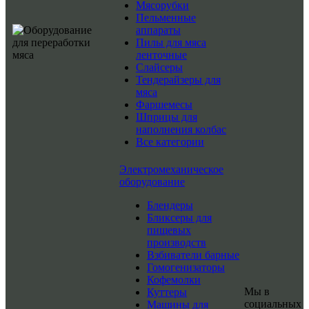
Мясорубки
Пельменные
аппараты
Пилы для мяса
ленточные
Слайсеры
Тендерайзеры для
мяса
Фаршемесы
Шприцы для
наполнения колбас
Все категории
Электромеханическое
оборудование
Блендеры
Бликсеры для
пищевых
производств
Взбиватели барные
Гомогенизаторы
Кофемолки
Мы в
Куттеры
социальных
Машины для