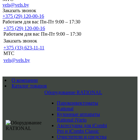
vels@vels.by
Заказать звонок
+375 (29) 120-00-16
Работаем для вас Пн-Пт 9:00 – 17:30
+375 (29) 120-00-16
Работаем для вас Пн-Пт 9:00 – 17:30
Заказать звонок
+375 (33) 623-11-11
MTC
vels@vels.by
О компании
Каталог товаров
Оборудование RATIONAL
Пароконвектоматы
Rational
Кухонные аппараты
Rational iVario
Аксессуары для iCombi
Pro и iCombi Classic
Очистители и средства