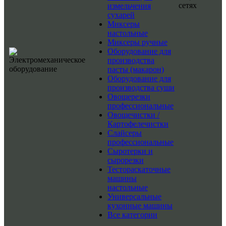
сетях
измельчения
сухарей
Миксеры
настольные
Миксеры ручные
Оборудование для
производства
пасты (макарон)
Оборудование для
производства суши
Овощерезки
профессиональные
Овощечистки /
Картофелечистки
Слайсеры
профессиональные
Сыротерки и
сырорезки
Тестораскаточные
машины
настольные
Универсальные
кухонные машины
Все категории