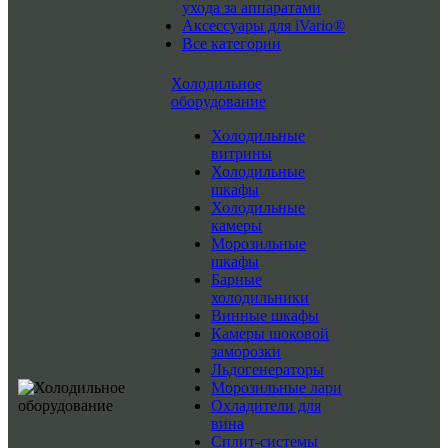
ухода за аппаратами
Аксессуары для iVario®
Все категории
Холодильное
оборудование
Холодильные
витрины
Холодильные
шкафы
Холодильные
камеры
Морозильные
шкафы
Барные
холодильники
Винные шкафы
Камеры шоковой
заморозки
Льдогенераторы
Морозильные лари
Охладители для
вина
Сплит-системы