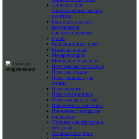
Аппараты для
приготовления горячих
напитков
Блинные аппараты
Вафельницы
профессиональные
Грили
Конвекционные печи
Котлы варочные
Макароноварки
Микроволновые печи
Печи высокоскоростные
Печи для пиццы
Печи дровяные для
пиццы
Печи подовые
Печи ротационные
Печи хоспер на углях
Поверхности жарочные
Пончиковые аппараты
Рисоварки
Станции для бургеров и
хот-догов
Тепловые витрины
Тепловые шкафы