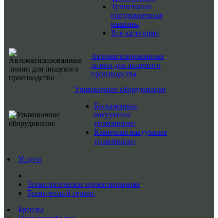
Туннельные
посудомоечные
машины
Все категории
Автоматизированные
линии для пищевого
производства
Упаковочное оборудование
Бескамерные
вакуумные
упаковщики
Камерные вакуумные
упаковщики
Услуги
Технологическое проектирование
Технический сервис
Бренды