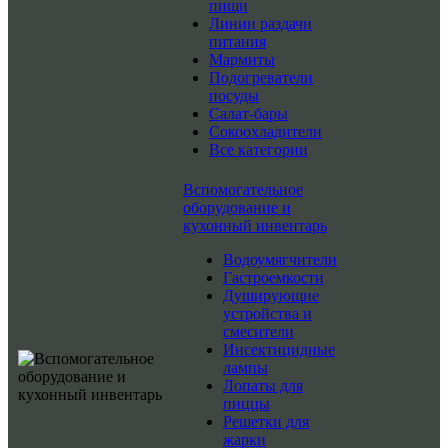
пищи
Линии раздачи
питания
Мармиты
Подогреватели
посуды
Салат-бары
Сокоохладители
Все категории
Вспомогательное
оборудование и
кухонный инвентарь
Водоумягчители
Гастроемкости
Душирующие
устройства и
смесители
Инсектицидные
лампы
Лопаты для
пиццы
Решетки для
жарки