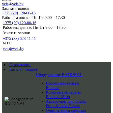
vels@vels.by
Заказать звонок
+375 (29) 120-00-16
Работаем для вас Пн-Пт 9:00 – 17:30
+375 (29) 120-00-16
Работаем для вас Пн-Пт 9:00 – 17:30
Заказать звонок
+375 (33) 623-11-11
MTC
vels@vels.by
О компании
Каталог товаров
Оборудование RATIONAL
Пароконвектоматы
Rational
Кухонные аппараты
Rational iVario
Аксессуары для iCombi
Pro и iCombi Classic
Очистители и средства