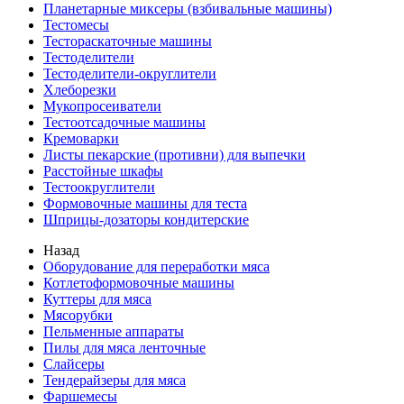
Планетарные миксеры (взбивальные машины)
Тестомесы
Тестораскаточные машины
Тестоделители
Тестоделители-округлители
Хлеборезки
Мукопросеиватели
Тестоотсадочные машины
Кремоварки
Листы пекарские (противни) для выпечки
Расстойные шкафы
Тестоокруглители
Формовочные машины для теста
Шприцы-дозаторы кондитерские
Назад
Оборудование для переработки мяса
Котлетоформовочные машины
Куттеры для мяса
Мясорубки
Пельменные аппараты
Пилы для мяса ленточные
Слайсеры
Тендерайзеры для мяса
Фаршемесы