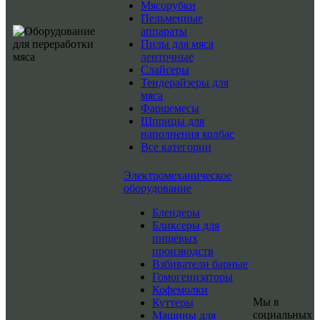
Мясорубки
Пельменные
аппараты
Пилы для мяса
ленточные
Слайсеры
Тендерайзеры для
мяса
Фаршемесы
Шприцы для
наполнения колбас
Все категории
Электромеханическое
оборудование
Блендеры
Бликсеры для
пищевых
производств
Взбиватели барные
Гомогенизаторы
Кофемолки
Мы в
Куттеры
социальных
Машины для