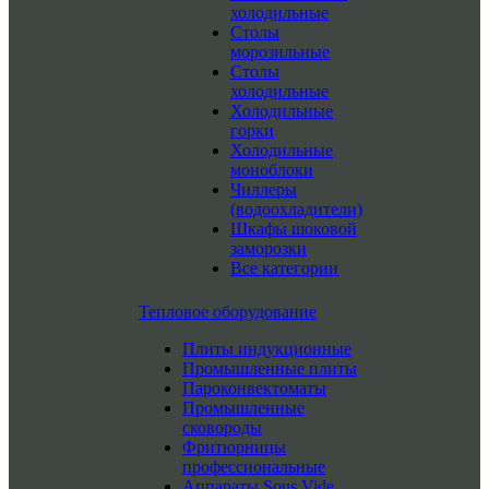
холодильные
Столы
морозильные
Столы
холодильные
Холодильные
горки
Холодильные
моноблоки
Чиллеры
(водоохладители)
Шкафы шоковой
заморозки
Все категории
Тепловое оборудование
Плиты индукционные
Промышленные плиты
Пароконвектоматы
Промышленные
сковороды
Фритюрницы
профессиональные
Аппараты Sous Vide