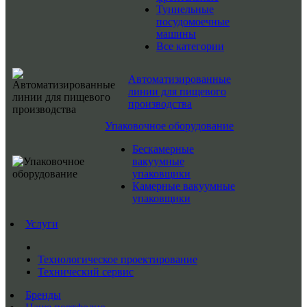
Туннельные
посудомоечные
машины
Все категории
Автоматизированные
линии для пищевого
производства
Упаковочное оборудование
Бескамерные
вакуумные
упаковщики
Камерные вакуумные
упаковщики
Услуги
Технологическое проектирование
Технический сервис
Бренды