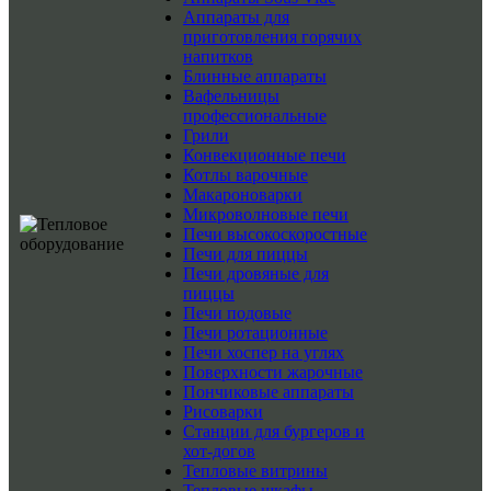
Аппараты для
приготовления горячих
напитков
Блинные аппараты
Вафельницы
профессиональные
Грили
Конвекционные печи
Котлы варочные
Макароноварки
Микроволновые печи
Печи высокоскоростные
Печи для пиццы
Печи дровяные для
пиццы
Печи подовые
Печи ротационные
Печи хоспер на углях
Поверхности жарочные
Пончиковые аппараты
Рисоварки
Станции для бургеров и
хот-догов
Тепловые витрины
Тепловые шкафы