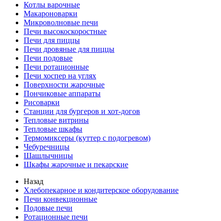
Котлы варочные
Макароноварки
Микроволновые печи
Печи высокоскоростные
Печи для пиццы
Печи дровяные для пиццы
Печи подовые
Печи ротационные
Печи хоспер на углях
Поверхности жарочные
Пончиковые аппараты
Рисоварки
Станции для бургеров и хот-догов
Тепловые витрины
Тепловые шкафы
Термомиксеры (куттер с подогревом)
Чебуречницы
Шашлычницы
Шкафы жарочные и пекарские
Назад
Хлебопекарное и кондитерское оборудование
Печи конвекционные
Подовые печи
Ротационные печи