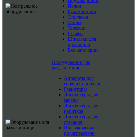
Подтоварники
Полки
Рукомойники
Стеллажи
Столы
Тележки
Шкафы
Шпильки для
противней
Все категории
Оборудование для
раздачи пищи
Аппараты для
горячих напитков
Граниторы
Диспенсеры для
мюсли
Диспенсеры для
напитков
Диспенсеры для
стаканов
Инфракрасные
подогреватели