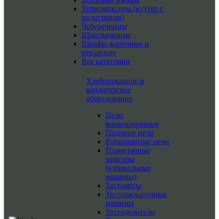
Термомиксеры (куттер с
подогревом)
Чебуречницы
Шашлычницы
Шкафы жарочные и
пекарские
Все категории
Хлебопекарное и
кондитерское
оборудование
Печи
конвекционные
Подовые печи
Ротационные печи
Планетарные
миксеры
(взбивальные
машины)
Тестомесы
Тестораскаточные
машины
Тестоделители