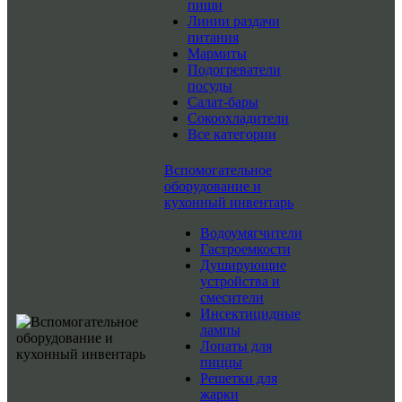
пищи
Линии раздачи
питания
Мармиты
Подогреватели
посуды
Салат-бары
Сокоохладители
Все категории
Вспомогательное
оборудование и
кухонный инвентарь
Водоумягчители
Гастроемкости
Душирующие
устройства и
смесители
Инсектицидные
лампы
Лопаты для
пиццы
Решетки для
жарки