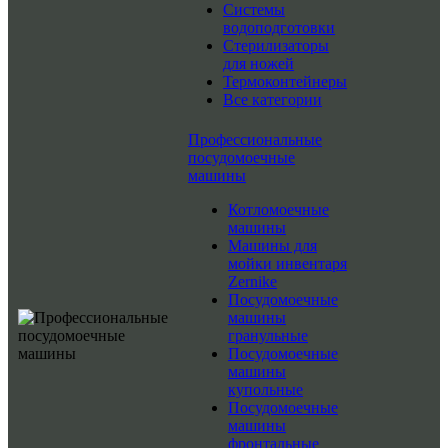
Системы
водоподготовки
Стерилизаторы
для ножей
Термоконтейнеры
Все категории
Профессиональные
посудомоечные
машины
Котломоечные
машины
Машины для
мойки инвентаря
Zernike
Посудомоечные
машины
гранульные
Посудомоечные
машины
купольные
Посудомоечные
машины
фронтальные