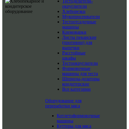
Тестоделители-
округлители
Хлеборезки
Мукопросеиватели
Тестоотсадочные
машины
Кремоварки
Листы пекарские
(противни) для
выпечки
Расстойные
шкафы
Тестоокруглители
Формовочные
машины для теста
Шприцы-дозаторы
кондитерские
Все категории
Оборудование для
переработки мяса
Котлетоформовочные
машины
Куттеры для мяса