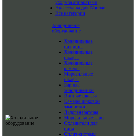
ухода за аппаратами
Аксессуары для iVario®
Все категории
Холодильное
оборудование
Холодильные
витрины
Холодильные
шкафы
Холодильные
камеры
Морозильные
шкафы
Барные
холодильники
Винные шкафы
Камеры шоковой
заморозки
Льдогенераторы
Морозильные лари
Охладители для
вина
Сплит-системы