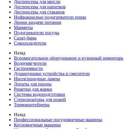
Диспенсеры для мюсли
Диспенсеры для напитков
Диспенсеры для стаканов
Инфракрасные подогреватели пищи
Линии раздачи питания
Мармиты
Подогреватели посуды
Салат-бары
Сокоохладители
Назад
Вспомогательное оборудование и кухонный инвентарь
Водоумягчители
Гастроемкости
Душирующие устройства и смесители
Инсектицидные лампы
Лопаты для пиццы
Решетки для жарки
Системы водоподготовки
Стерилизаторы для ножей
Термоконтейнеры
Назад
Профессиональные посудомоечные машины
Котломоечные машины