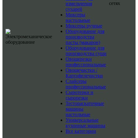
сетях
измельчения
сухарей
Миксеры
настольные
Миксеры ручные
Оборудование для
производства
пасты (макарон)
Оборудование для
производства суши
Овощерезки
профессиональные
Овощечистки /
Картофелечистки
Слайсеры
профессиональные
Сыротерки и
сырорезки
Тестораскаточные
машины
настольные
Универсальные
кухонные машины
Все категории