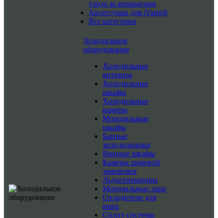
ухода за аппаратами
Аксессуары для iVario®
Все категории
Холодильное
оборудование
Холодильные
витрины
Холодильные
шкафы
Холодильные
камеры
Морозильные
шкафы
Барные
холодильники
Винные шкафы
Камеры шоковой
заморозки
Льдогенераторы
Морозильные лари
Охладители для
вина
Сплит-системы