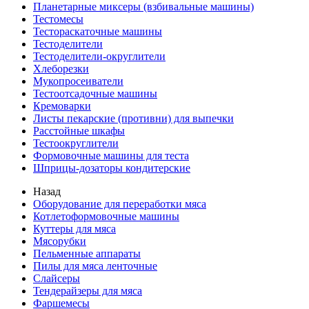
Планетарные миксеры (взбивальные машины)
Тестомесы
Тестораскаточные машины
Тестоделители
Тестоделители-округлители
Хлеборезки
Мукопросеиватели
Тестоотсадочные машины
Кремоварки
Листы пекарские (противни) для выпечки
Расстойные шкафы
Тестоокруглители
Формовочные машины для теста
Шприцы-дозаторы кондитерские
Назад
Оборудование для переработки мяса
Котлетоформовочные машины
Куттеры для мяса
Мясорубки
Пельменные аппараты
Пилы для мяса ленточные
Слайсеры
Тендерайзеры для мяса
Фаршемесы