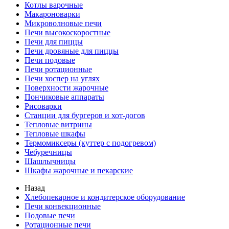
Котлы варочные
Макароноварки
Микроволновые печи
Печи высокоскоростные
Печи для пиццы
Печи дровяные для пиццы
Печи подовые
Печи ротационные
Печи хоспер на углях
Поверхности жарочные
Пончиковые аппараты
Рисоварки
Станции для бургеров и хот-догов
Тепловые витрины
Тепловые шкафы
Термомиксеры (куттер с подогревом)
Чебуречницы
Шашлычницы
Шкафы жарочные и пекарские
Назад
Хлебопекарное и кондитерское оборудование
Печи конвекционные
Подовые печи
Ротационные печи