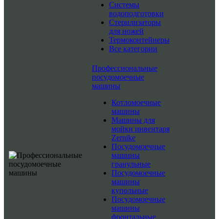
Системы
водоподготовки
Стерилизаторы
для ножей
Термоконтейнеры
Все категории
Профессиональные
посудомоечные
машины
Котломоечные
машины
Машины для
мойки инвентаря
Zernike
Посудомоечные
машины
гранульные
Посудомоечные
машины
купольные
Посудомоечные
машины
фронтальные