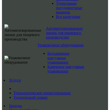
Туннельные
посудомоечные
машины
Все категории
Автоматизированные
линии для пищевого
производства
Упаковочное оборудование
Бескамерные
вакуумные
упаковщики
Камерные вакуумные
упаковщики
Услуги
Технологическое проектирование
Технический сервис
Бренды