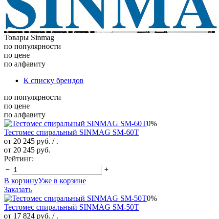
Товары Sinmag
по популярности
по цене
по алфавиту
К списку брендов
по популярности
по цене
по алфавиту
0%
Тестомес спиральный SINMAG SМ-60T
от 20 245 руб.
/ .
от 20 245 руб.
Рейтинг:
−
+
В корзину
Уже в корзине
Заказать
0%
Тестомес спиральный SINMAG SМ-50T
от 17 824 руб.
/ .