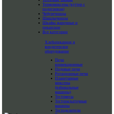
Термомиксеры (куттер с
подогревом)
Чебуречницы
Шашлычницы
Шкафы жарочные и
пекарские
Все категории
Хлебопекарное и
кондитерское
оборудование
Печи
конвекционные
Подовые печи
Ротационные печи
Планетарные
миксеры
(взбивальные
машины)
Тестомесы
Тестораскаточные
машины
Тестоделители