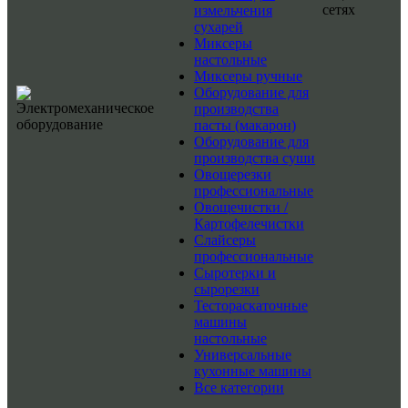
сетях
измельчения
сухарей
Миксеры
настольные
Миксеры ручные
Оборудование для
производства
пасты (макарон)
Оборудование для
производства суши
Овощерезки
профессиональные
Овощечистки /
Картофелечистки
Слайсеры
профессиональные
Сыротерки и
сырорезки
Тестораскаточные
машины
настольные
Универсальные
кухонные машины
Все категории