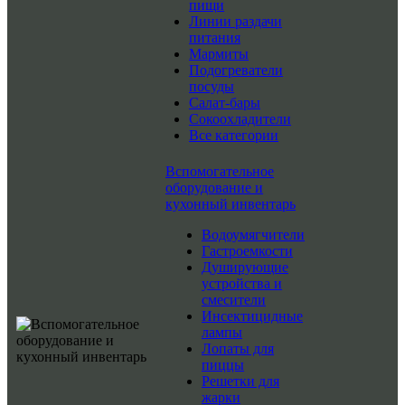
пищи
Линии раздачи
питания
Мармиты
Подогреватели
посуды
Салат-бары
Сокоохладители
Все категории
Вспомогательное
оборудование и
кухонный инвентарь
Водоумягчители
Гастроемкости
Душирующие
устройства и
смесители
Инсектицидные
лампы
Лопаты для
пиццы
Решетки для
жарки