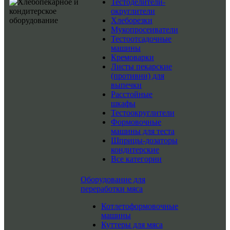
Тестоделители-
округлители
Хлеборезки
Мукопросеиватели
Тестоотсадочные
машины
Кремоварки
Листы пекарские
(противни) для
выпечки
Расстойные
шкафы
Тестоокруглители
Формовочные
машины для теста
Шприцы-дозаторы
кондитерские
Все категории
Оборудование для
переработки мяса
Котлетоформовочные
машины
Куттеры для мяса