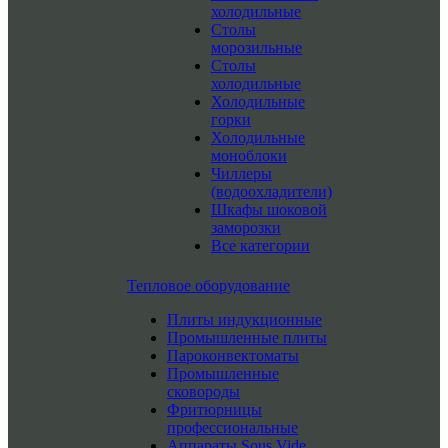
холодильные
Столы
морозильные
Столы
холодильные
Холодильные
горки
Холодильные
моноблоки
Чиллеры
(водоохладители)
Шкафы шоковой
заморозки
Все категории
Тепловое оборудование
Плиты индукционные
Промышленные плиты
Пароконвектоматы
Промышленные
сковороды
Фритюрницы
профессиональные
Аппараты Sous Vide