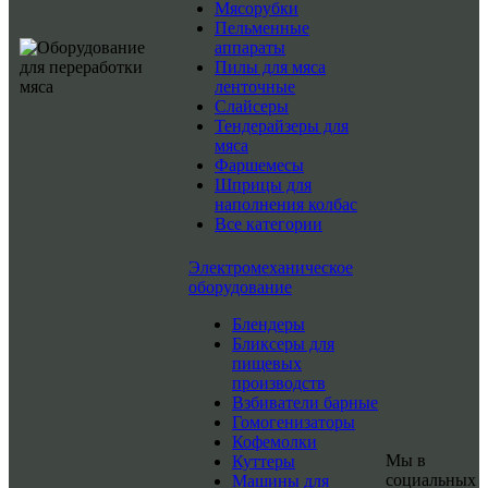
Мясорубки
Пельменные
аппараты
Пилы для мяса
ленточные
Слайсеры
Тендерайзеры для
мяса
Фаршемесы
Шприцы для
наполнения колбас
Все категории
Электромеханическое
оборудование
Блендеры
Бликсеры для
пищевых
производств
Взбиватели барные
Гомогенизаторы
Кофемолки
Мы в
Куттеры
социальных
Машины для