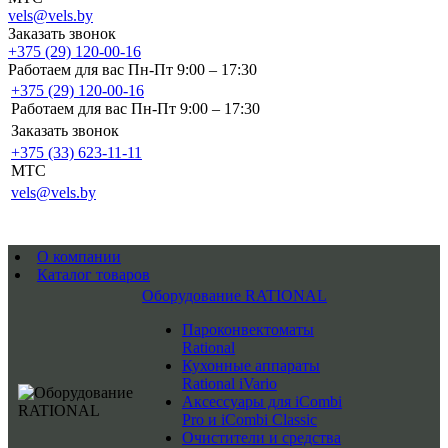
vels@vels.by
Заказать звонок
+375 (29) 120-00-16
Работаем для вас Пн-Пт 9:00 – 17:30
+375 (29) 120-00-16
Работаем для вас Пн-Пт 9:00 – 17:30
Заказать звонок
+375 (33) 623-11-11
MTC
vels@vels.by
О компании
Каталог товаров
Оборудование RATIONAL
Пароконвектоматы
Rational
Кухонные аппараты
Rational iVario
Аксессуары для iCombi
Pro и iCombi Classic
Очистители и средства