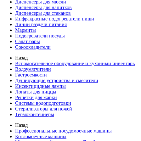
Диспенсеры для мюсли
Диспенсеры для напитков
Диспенсеры для стаканов
Инфракрасные подогреватели пищи
Линии раздачи питания
Мармиты
Подогреватели посуды
Салат-бары
Сокоохладители
Назад
Вспомогательное оборудование и кухонный инвентарь
Водоумягчители
Гастроемкости
Душирующие устройства и смесители
Инсектицидные лампы
Лопаты для пиццы
Решетки для жарки
Системы водоподготовки
Стерилизаторы для ножей
Термоконтейнеры
Назад
Профессиональные посудомоечные машины
Котломоечные машины