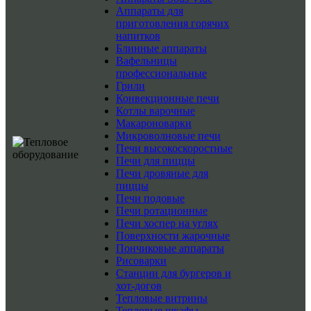
Аппараты для
приготовления горячих
напитков
Блинные аппараты
Вафельницы
профессиональные
Грили
Конвекционные печи
Котлы варочные
Макароноварки
Микроволновые печи
Печи высокоскоростные
Печи для пиццы
Печи дровяные для
пиццы
Печи подовые
Печи ротационные
Печи хоспер на углях
Поверхности жарочные
Пончиковые аппараты
Рисоварки
Станции для бургеров и
хот-догов
Тепловые витрины
Тепловые шкафы