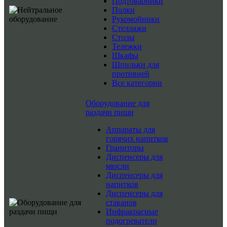
Подтоварники
Полки
Рукомойники
Стеллажи
Столы
Тележки
Шкафы
Шпильки для
противней
Все категории
Оборудование для
раздачи пищи
Аппараты для
горячих напитков
Граниторы
Диспенсеры для
мюсли
Диспенсеры для
напитков
Диспенсеры для
стаканов
Инфракрасные
подогреватели