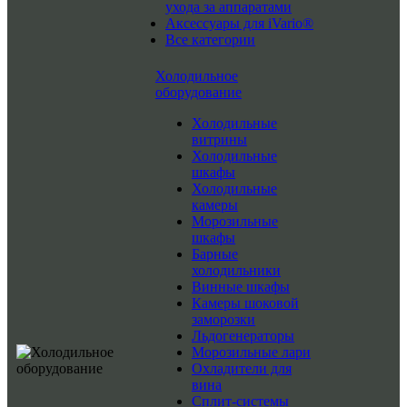
ухода за аппаратами
Аксессуары для iVario®
Все категории
Холодильное
оборудование
Холодильные
витрины
Холодильные
шкафы
Холодильные
камеры
Морозильные
шкафы
Барные
холодильники
Винные шкафы
Камеры шоковой
заморозки
Льдогенераторы
Морозильные лари
Охладители для
вина
Сплит-системы