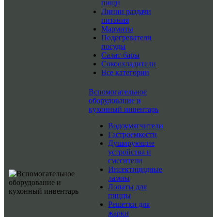
пищи
Линии раздачи
питания
Мармиты
Подогреватели
посуды
Салат-бары
Сокоохладители
Все категории
Вспомогательное
оборудование и
кухонный инвентарь
Водоумягчители
Гастроемкости
Душирующие
устройства и
смесители
Инсектицидные
лампы
Лопаты для
пиццы
Решетки для
жарки