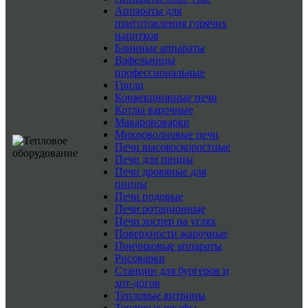
Аппараты для
приготовления горячих
напитков
Блинные аппараты
Вафельницы
профессиональные
Грили
Конвекционные печи
Котлы варочные
Макароноварки
Микроволновые печи
Печи высокоскоростные
Печи для пиццы
Печи дровяные для
пиццы
Печи подовые
Печи ротационные
Печи хоспер на углях
Поверхности жарочные
Пончиковые аппараты
Рисоварки
Станции для бургеров и
хот-догов
Тепловые витрины
Тепловые шкафы