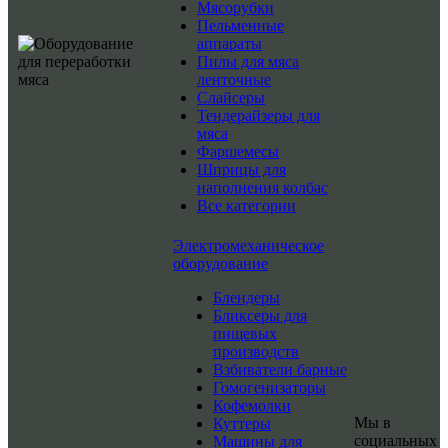
Мясорубки
Пельменные
аппараты
Пилы для мяса
ленточные
Слайсеры
Тендерайзеры для
мяса
Фаршемесы
Шприцы для
наполнения колбас
Все категории
Электромеханическое
оборудование
Блендеры
Бликсеры для
пищевых
производств
Взбиватели барные
Гомогенизаторы
Кофемолки
Мы в
Куттеры
социальных
Машины для