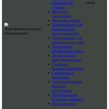
сетях
измельчения
сухарей
Миксеры
настольные
Миксеры ручные
Оборудование для
производства
пасты (макарон)
Оборудование для
производства суши
Овощерезки
профессиональные
Овощечистки /
Картофелечистки
Слайсеры
профессиональные
Сыротерки и
сырорезки
Тестораскаточные
машины
настольные
Универсальные
кухонные машины
Все категории