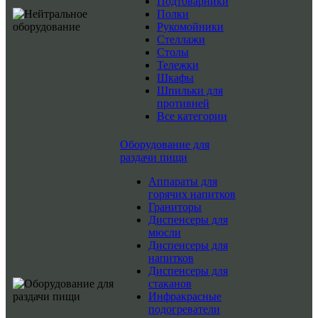
Подтоварники
Полки
Рукомойники
Стеллажи
Столы
Тележки
Шкафы
Шпильки для
противней
Все категории
Оборудование для
раздачи пищи
Аппараты для
горячих напитков
Граниторы
Диспенсеры для
мюсли
Диспенсеры для
напитков
Диспенсеры для
стаканов
Инфракрасные
подогреватели