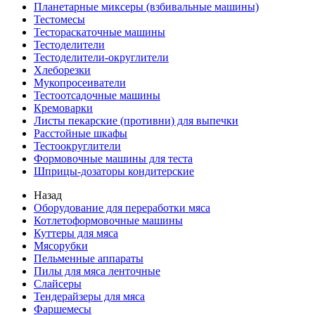
Планетарные миксеры (взбивальные машины)
Тестомесы
Тестораскаточные машины
Тестоделители
Тестоделители-округлители
Хлеборезки
Мукопросеиватели
Тестоотсадочные машины
Кремоварки
Листы пекарские (противни) для выпечки
Расстойные шкафы
Тестоокруглители
Формовочные машины для теста
Шприцы-дозаторы кондитерские
Назад
Оборудование для переработки мяса
Котлетоформовочные машины
Куттеры для мяса
Мясорубки
Пельменные аппараты
Пилы для мяса ленточные
Слайсеры
Тендерайзеры для мяса
Фаршемесы