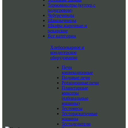
Термомиксеры (куттер с
подогревом)
Чебуречницы
Шашлычницы
Шкафы жарочные и
пекарские
Все категории
Хлебопекарное и
кондитерское
оборудование
Печи
конвекционные
Подовые печи
Ротационные печи
Планетарные
миксеры
(взбивальные
машины)
Тестомесы
Тестораскаточные
машины
Тестоделители