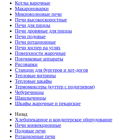
Котлы варочные
Макароноварки
Микроволновые печи
Печи высокоскоростные
Печи для пиццы
Печи дровяные для пиццы
Печи подовые
Печи ротационные
Печи хоспер на углях
Поверхности жарочные
Пончиковые аппараты
Рисоварки
Станции для бургеров и хот-догов
Тепловые витрины
Тепловые шкафы
Термомиксеры (куттер с подогревом)
Чебуречницы
Шашлычницы
Шкафы жарочные и пекарские
Назад
Хлебопекарное и кондитерское оборудование
Печи конвекционные
Подовые печи
Ротационные печи