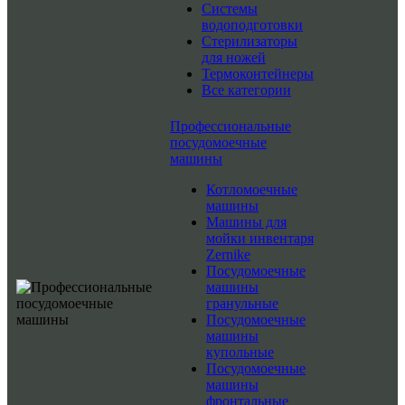
Системы
водоподготовки
Стерилизаторы
для ножей
Термоконтейнеры
Все категории
Профессиональные
посудомоечные
машины
Котломоечные
машины
Машины для
мойки инвентаря
Zernike
Посудомоечные
машины
гранульные
Посудомоечные
машины
купольные
Посудомоечные
машины
фронтальные