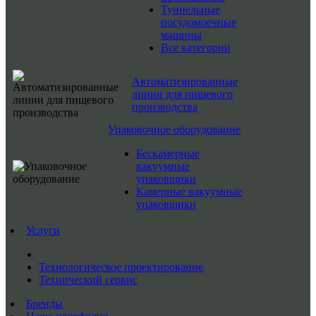
Туннельные
посудомоечные
машины
Все категории
Автоматизированные
линии для пищевого
производства
Упаковочное оборудование
Бескамерные
вакуумные
упаковщики
Камерные вакуумные
упаковщики
Услуги
Технологическое проектирование
Технический сервис
Бренды