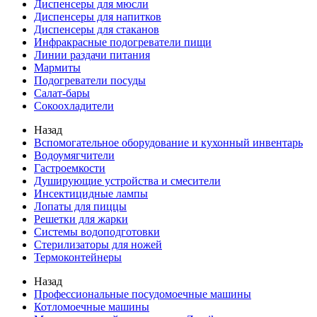
Диспенсеры для мюсли
Диспенсеры для напитков
Диспенсеры для стаканов
Инфракрасные подогреватели пищи
Линии раздачи питания
Мармиты
Подогреватели посуды
Салат-бары
Сокоохладители
Назад
Вспомогательное оборудование и кухонный инвентарь
Водоумягчители
Гастроемкости
Душирующие устройства и смесители
Инсектицидные лампы
Лопаты для пиццы
Решетки для жарки
Системы водоподготовки
Стерилизаторы для ножей
Термоконтейнеры
Назад
Профессиональные посудомоечные машины
Котломоечные машины