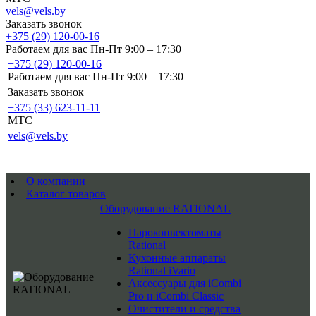
vels@vels.by
Заказать звонок
+375 (29) 120-00-16
Работаем для вас Пн-Пт 9:00 – 17:30
+375 (29) 120-00-16
Работаем для вас Пн-Пт 9:00 – 17:30
Заказать звонок
+375 (33) 623-11-11
MTC
vels@vels.by
О компании
Каталог товаров
Оборудование RATIONAL
Пароконвектоматы
Rational
Кухонные аппараты
Rational iVario
Аксессуары для iCombi
Pro и iCombi Classic
Очистители и средства