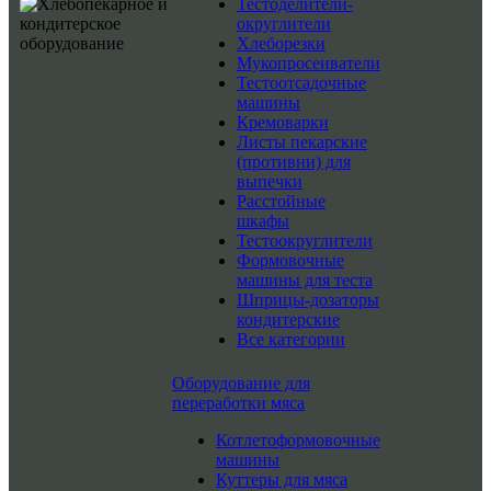
Тестоделители-
округлители
Хлеборезки
Мукопросеиватели
Тестоотсадочные
машины
Кремоварки
Листы пекарские
(противни) для
выпечки
Расстойные
шкафы
Тестоокруглители
Формовочные
машины для теста
Шприцы-дозаторы
кондитерские
Все категории
Оборудование для
переработки мяса
Котлетоформовочные
машины
Куттеры для мяса