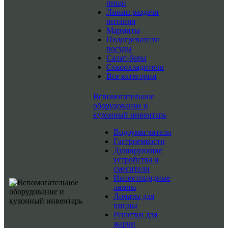
пищи
Линии раздачи
питания
Мармиты
Подогреватели
посуды
Салат-бары
Сокоохладители
Все категории
Вспомогательное
оборудование и
кухонный инвентарь
Водоумягчители
Гастроемкости
Душирующие
устройства и
смесители
Инсектицидные
лампы
Лопаты для
пиццы
Решетки для
жарки