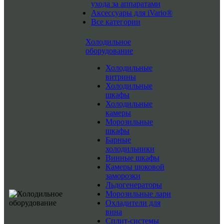
ухода за аппаратами
Аксессуары для iVario®
Все категории
Холодильное
оборудование
Холодильные
витрины
Холодильные
шкафы
Холодильные
камеры
Морозильные
шкафы
Барные
холодильники
Винные шкафы
Камеры шоковой
заморозки
Льдогенераторы
Морозильные лари
Охладители для
вина
Сплит-системы