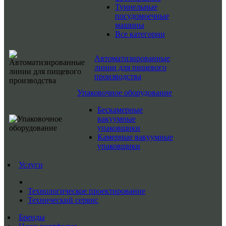
Туннельные
посудомоечные
машины
Все категории
Автоматизированные
линии для пищевого
производства
Упаковочное оборудование
Бескамерные
вакуумные
упаковщики
Камерные вакуумные
упаковщики
Услуги
Технологическое проектирование
Технический сервис
Бренды