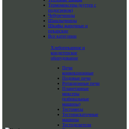
Термомиксеры (куттер с
подогревом)
Чебуречницы
Шашлычницы
Шкафы жарочные и
пекарские
Все категории
Хлебопекарное и
кондитерское
оборудование
Печи
конвекционные
Подовые печи
Ротационные печи
Планетарные
миксеры
(взбивальные
машины)
Тестомесы
Тестораскаточные
машины
Тестоделители