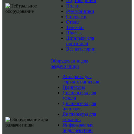
Подтоварники
Полки
Рукомойники
Стеллажи
Столы
Тележки
Шкафы
Шпильки для
противней
Все категории
Оборудование для
раздачи пищи
Аппараты для
горячих напитков
Граниторы
Диспенсеры для
мюсли
Диспенсеры для
напитков
Диспенсеры для
стаканов
Инфракрасные
подогреватели