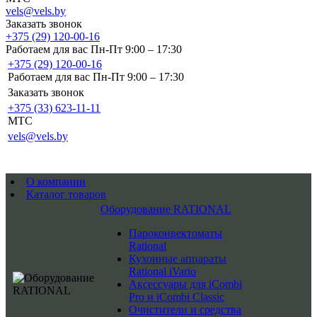
vels@vels.by
Заказать звонок
+375 (29) 120-00-16
Работаем для вас Пн-Пт 9:00 – 17:30
+375 (29) 120-00-16
Работаем для вас Пн-Пт 9:00 – 17:30
Заказать звонок
+375 (33) 623-11-11
MTC
vels@vels.by
О компании
Каталог товаров
Оборудование RATIONAL
Пароконвектоматы
Rational
Кухонные аппараты
Rational iVario
Аксессуары для iCombi
Pro и iCombi Classic
Очистители и средства