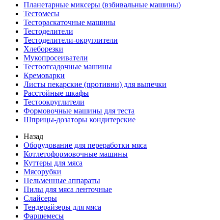
Планетарные миксеры (взбивальные машины)
Тестомесы
Тестораскаточные машины
Тестоделители
Тестоделители-округлители
Хлеборезки
Мукопросеиватели
Тестоотсадочные машины
Кремоварки
Листы пекарские (противни) для выпечки
Расстойные шкафы
Тестоокруглители
Формовочные машины для теста
Шприцы-дозаторы кондитерские
Назад
Оборудование для переработки мяса
Котлетоформовочные машины
Куттеры для мяса
Мясорубки
Пельменные аппараты
Пилы для мяса ленточные
Слайсеры
Тендерайзеры для мяса
Фаршемесы