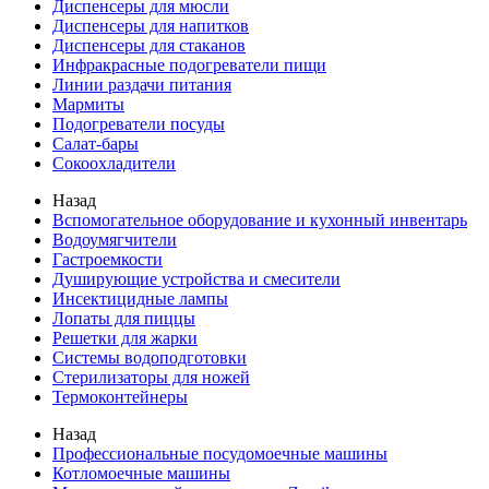
Диспенсеры для мюсли
Диспенсеры для напитков
Диспенсеры для стаканов
Инфракрасные подогреватели пищи
Линии раздачи питания
Мармиты
Подогреватели посуды
Салат-бары
Сокоохладители
Назад
Вспомогательное оборудование и кухонный инвентарь
Водоумягчители
Гастроемкости
Душирующие устройства и смесители
Инсектицидные лампы
Лопаты для пиццы
Решетки для жарки
Системы водоподготовки
Стерилизаторы для ножей
Термоконтейнеры
Назад
Профессиональные посудомоечные машины
Котломоечные машины