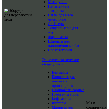
Мясорубки
Пельменные
аппараты
Пилы для мяса
ленточные
Слайсеры
Тендерайзеры для
мяса
Фаршемесы
Шприцы для
наполнения колбас
Все категории
Электромеханическое
оборудование
Блендеры
Бликсеры для
пищевых
производств
Взбиватели барные
Гомогенизаторы
Кофемолки
Мы в
Куттеры
социальных
Машины для