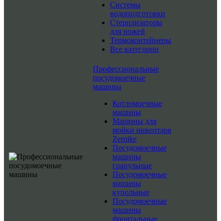
Системы
водоподготовки
Стерилизаторы
для ножей
Термоконтейнеры
Все категории
Профессиональные
посудомоечные
машины
Котломоечные
машины
Машины для
мойки инвентаря
Zernike
Посудомоечные
машины
гранульные
Посудомоечные
машины
купольные
Посудомоечные
машины
фронтальные