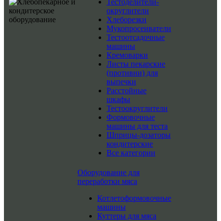
Тестоделители-
округлители
Хлеборезки
Мукопросеиватели
Тестоотсадочные
машины
Кремоварки
Листы пекарские
(противни) для
выпечки
Расстойные
шкафы
Тестоокруглители
Формовочные
машины для теста
Шприцы-дозаторы
кондитерские
Все категории
Оборудование для
переработки мяса
Котлетоформовочные
машины
Куттеры для мяса