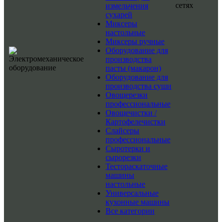
сетях
измельчения
сухарей
Миксеры
настольные
Миксеры ручные
Оборудование для
производства
пасты (макарон)
Оборудование для
производства суши
Овощерезки
профессиональные
Овощечистки /
Картофелечистки
Слайсеры
профессиональные
Сыротерки и
сырорезки
Тестораскаточные
машины
настольные
Универсальные
кухонные машины
Все категории