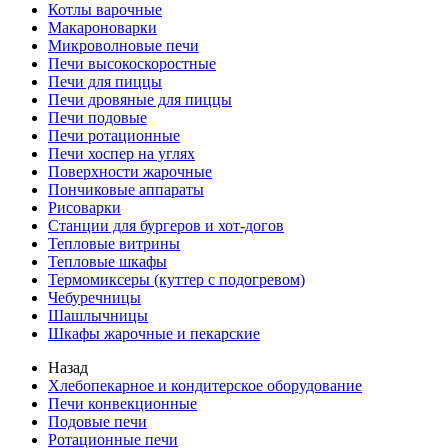
Котлы варочные
Макароноварки
Микроволновые печи
Печи высокоскоростные
Печи для пиццы
Печи дровяные для пиццы
Печи подовые
Печи ротационные
Печи хоспер на углях
Поверхности жарочные
Пончиковые аппараты
Рисоварки
Станции для бургеров и хот-догов
Тепловые витрины
Тепловые шкафы
Термомиксеры (куттер с подогревом)
Чебуречницы
Шашлычницы
Шкафы жарочные и пекарские
Назад
Хлебопекарное и кондитерское оборудование
Печи конвекционные
Подовые печи
Ротационные печи