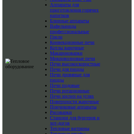
Аппараты для
приготовления горячих
напитков
Блинные аппараты
Вафельницы
профессиональные
Грили
Конвекционные печи
Котлы варочные
Макароноварки
Микроволновые печи
Печи высокоскоростные
Печи для пиццы
Печи дровяные для
пиццы
Печи подовые
Печи ротационные
Печи хоспер на углях
Поверхности жарочные
Пончиковые аппараты
Рисоварки
Станции для бургеров и
хот-догов
Тепловые витрины
Тепловые шкафы