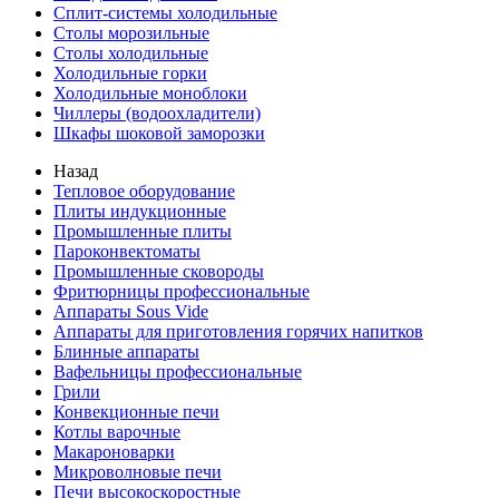
Сплит-системы холодильные
Столы морозильные
Столы холодильные
Холодильные горки
Холодильные моноблоки
Чиллеры (водоохладители)
Шкафы шоковой заморозки
Назад
Тепловое оборудование
Плиты индукционные
Промышленные плиты
Пароконвектоматы
Промышленные сковороды
Фритюрницы профессиональные
Аппараты Sous Vide
Аппараты для приготовления горячих напитков
Блинные аппараты
Вафельницы профессиональные
Грили
Конвекционные печи
Котлы варочные
Макароноварки
Микроволновые печи
Печи высокоскоростные