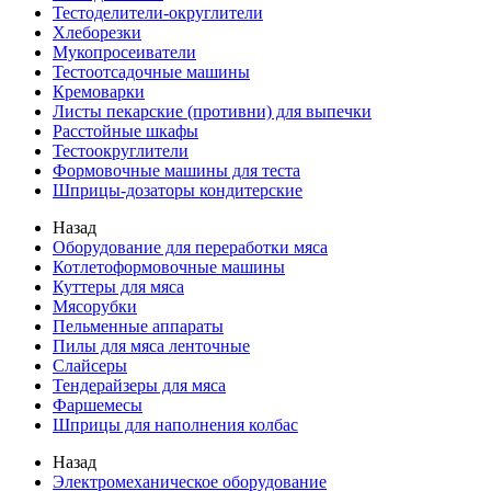
Тестоделители-округлители
Хлеборезки
Мукопросеиватели
Тестоотсадочные машины
Кремоварки
Листы пекарские (противни) для выпечки
Расстойные шкафы
Тестоокруглители
Формовочные машины для теста
Шприцы-дозаторы кондитерские
Назад
Оборудование для переработки мяса
Котлетоформовочные машины
Куттеры для мяса
Мясорубки
Пельменные аппараты
Пилы для мяса ленточные
Слайсеры
Тендерайзеры для мяса
Фаршемесы
Шприцы для наполнения колбас
Назад
Электромеханическое оборудование