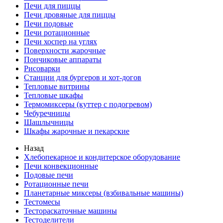
Печи для пиццы
Печи дровяные для пиццы
Печи подовые
Печи ротационные
Печи хоспер на углях
Поверхности жарочные
Пончиковые аппараты
Рисоварки
Станции для бургеров и хот-догов
Тепловые витрины
Тепловые шкафы
Термомиксеры (куттер с подогревом)
Чебуречницы
Шашлычницы
Шкафы жарочные и пекарские
Назад
Хлебопекарное и кондитерское оборудование
Печи конвекционные
Подовые печи
Ротационные печи
Планетарные миксеры (взбивальные машины)
Тестомесы
Тестораскаточные машины
Тестоделители