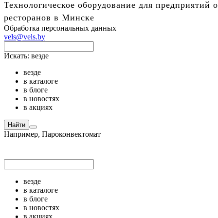
Технологическое оборудование для предприятий о
ресторанов в Минске
Обработка персональных данных
vels@vels.by
Искать:
везде
везде
в каталоге
в блоге
в новостях
в акциях
Найти
Например,
Пароконвектомат
везде
в каталоге
в блоге
в новостях
в акциях