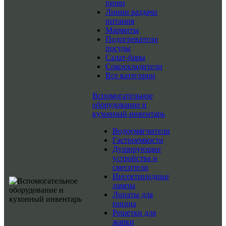
пищи
Линии раздачи
питания
Мармиты
Подогреватели
посуды
Салат-бары
Сокоохладители
Все категории
Вспомогательное
оборудование и
кухонный инвентарь
Водоумягчители
Гастроемкости
Душирующие
устройства и
смесители
Инсектицидные
лампы
Лопаты для
пиццы
Решетки для
жарки