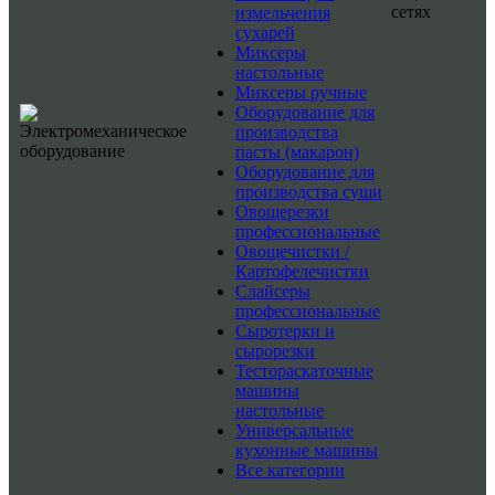
сетях
измельчения
сухарей
Миксеры
настольные
Миксеры ручные
Оборудование для
производства
пасты (макарон)
Оборудование для
производства суши
Овощерезки
профессиональные
Овощечистки /
Картофелечистки
Слайсеры
профессиональные
Сыротерки и
сырорезки
Тестораскаточные
машины
настольные
Универсальные
кухонные машины
Все категории