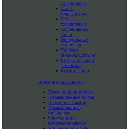
холодильные
Столы
морозильные
Столы
холодильные
Холодильные
горки
Холодильные
моноблоки
Чиллеры
(водоохладители)
Шкафы шоковой
заморозки
Все категории
Тепловое оборудование
Плиты индукционные
Промышленные плиты
Пароконвектоматы
Промышленные
сковороды
Фритюрницы
профессиональные
Аппараты Sous Vide