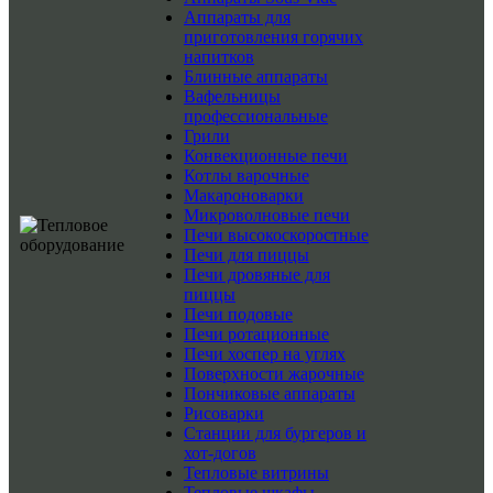
Аппараты для
приготовления горячих
напитков
Блинные аппараты
Вафельницы
профессиональные
Грили
Конвекционные печи
Котлы варочные
Макароноварки
Микроволновые печи
Печи высокоскоростные
Печи для пиццы
Печи дровяные для
пиццы
Печи подовые
Печи ротационные
Печи хоспер на углях
Поверхности жарочные
Пончиковые аппараты
Рисоварки
Станции для бургеров и
хот-догов
Тепловые витрины
Тепловые шкафы