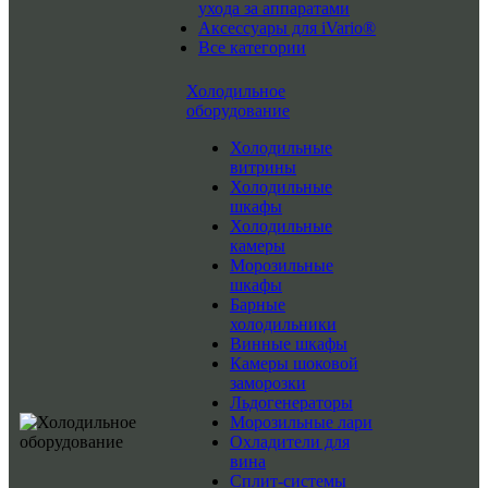
ухода за аппаратами
Аксессуары для iVario®
Все категории
Холодильное
оборудование
Холодильные
витрины
Холодильные
шкафы
Холодильные
камеры
Морозильные
шкафы
Барные
холодильники
Винные шкафы
Камеры шоковой
заморозки
Льдогенераторы
Морозильные лари
Охладители для
вина
Сплит-системы