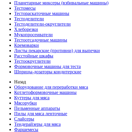
Планетарные миксеры (взбивальные машины)
Тестомесы
Тестораскаточные машины
Тестоделители
Тестоделители-округлители
Хлеборезки
Мукопросеиватели
Тестоотсадочные машины
Кремоварки
Листы пекарские (противни) для выпечки
Расстойные шкафы
Тестоокруглители
Формовочные машины для теста
Шприцы-дозаторы кондитерские
Назад
Оборудование для переработки мяса
Котлетоформовочные машины
Куттеры для мяса
Мясорубки
Пельменные аппараты
Пилы для мяса ленточные
Слайсеры
Тендерайзеры для мяса
Фаршемесы