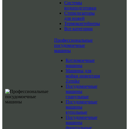
Системы
водоподготовки
Стерилизаторы
для ножей
Термоконтейнеры
Все категории
Профессиональные
посудомоечные
машины
Котломоечные
машины
Машины для
мойки инвентаря
Zernike
Посудомоечные
машины
гранульные
Посудомоечные
машины
купольные
Посудомоечные
машины
фронтальные