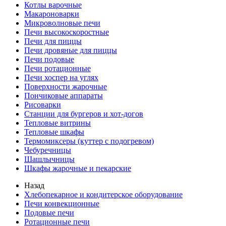
Котлы варочные
Макароноварки
Микроволновые печи
Печи высокоскоростные
Печи для пиццы
Печи дровяные для пиццы
Печи подовые
Печи ротационные
Печи хоспер на углях
Поверхности жарочные
Пончиковые аппараты
Рисоварки
Станции для бургеров и хот-догов
Тепловые витрины
Тепловые шкафы
Термомиксеры (куттер с подогревом)
Чебуречницы
Шашлычницы
Шкафы жарочные и пекарские
Назад
Хлебопекарное и кондитерское оборудование
Печи конвекционные
Подовые печи
Ротационные печи