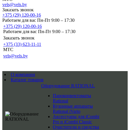
vels@vels.by
Заказать звонок
+375 (29) 120-00-16
Работаем для вас Пн-Пт 9:00 – 17:30
+375 (29) 120-00-16
Работаем для вас Пн-Пт 9:00 – 17:30
Заказать звонок
+375 (33) 623-11-11
MTC
vels@vels.by
О компании
Каталог товаров
Оборудование RATIONAL
Пароконвектоматы
Rational
Кухонные аппараты
Rational iVario
Аксессуары для iCombi
Pro и iCombi Classic
Очистители и средства