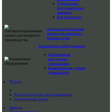
Туннельные
посудомоечные
машины
Все категории
Автоматизированные
линии для пищевого
производства
Упаковочное оборудование
Бескамерные
вакуумные
упаковщики
Камерные вакуумные
упаковщики
Услуги
Технологическое проектирование
Технический сервис
Бренды