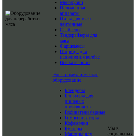
Мясорубки
Пельменные
аппараты
Пилы для мяса
ленточные
Слайсеры
Тендерайзеры для
мяса
Фаршемесы
Шприцы для
наполнения колбас
Все категории
Электромеханическое
оборудование
Блендеры
Бликсеры для
пищевых
производств
Взбиватели барные
Гомогенизаторы
Кофемолки
Мы в
Куттеры
социальных
Машины для