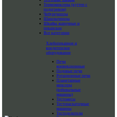
Термомиксеры (куттер с
подогревом)
Чебуречницы
Шашлычницы
Шкафы жарочные и
пекарские
Все категории
Хлебопекарное и
кондитерское
оборудование
Печи
конвекционные
Подовые печи
Ротационные печи
Планетарные
миксеры
(взбивальные
машины)
Тестомесы
Тестораскаточные
машины
Тестоделители