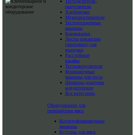
Тестоделители-
округлители
Хлеборезки
Мукопросеиватели
Тестоотсадочные
машины
Кремоварки
Листы пекарские
(противни) для
выпечки
Расстойные
шкафы
Тестоокруглители
Формовочные
машины для теста
Шприцы-дозаторы
кондитерские
Все категории
Оборудование для
переработки мяса
Котлетоформовочные
машины
Куттеры для мяса