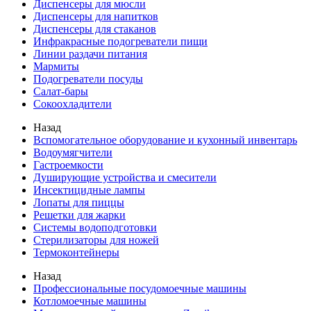
Диспенсеры для мюсли
Диспенсеры для напитков
Диспенсеры для стаканов
Инфракрасные подогреватели пищи
Линии раздачи питания
Мармиты
Подогреватели посуды
Салат-бары
Сокоохладители
Назад
Вспомогательное оборудование и кухонный инвентарь
Водоумягчители
Гастроемкости
Душирующие устройства и смесители
Инсектицидные лампы
Лопаты для пиццы
Решетки для жарки
Системы водоподготовки
Стерилизаторы для ножей
Термоконтейнеры
Назад
Профессиональные посудомоечные машины
Котломоечные машины