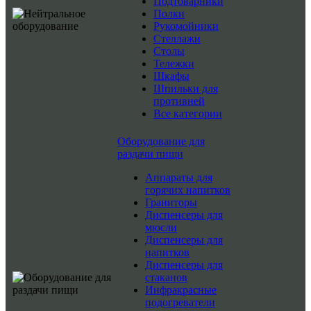
Подтоварники
Полки
Рукомойники
Стеллажи
Столы
Тележки
Шкафы
Шпильки для
противней
Все категории
Оборудование для
раздачи пищи
Аппараты для
горячих напитков
Граниторы
Диспенсеры для
мюсли
Диспенсеры для
напитков
Диспенсеры для
стаканов
Инфракрасные
подогреватели