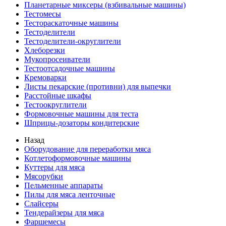
Планетарные миксеры (взбивальные машины)
Тестомесы
Тестораскаточные машины
Тестоделители
Тестоделители-округлители
Хлеборезки
Мукопросеиватели
Тестоотсадочные машины
Кремоварки
Листы пекарские (противни) для выпечки
Расстойные шкафы
Тестоокруглители
Формовочные машины для теста
Шприцы-дозаторы кондитерские
Назад
Оборудование для переработки мяса
Котлетоформовочные машины
Куттеры для мяса
Мясорубки
Пельменные аппараты
Пилы для мяса ленточные
Слайсеры
Тендерайзеры для мяса
Фаршемесы