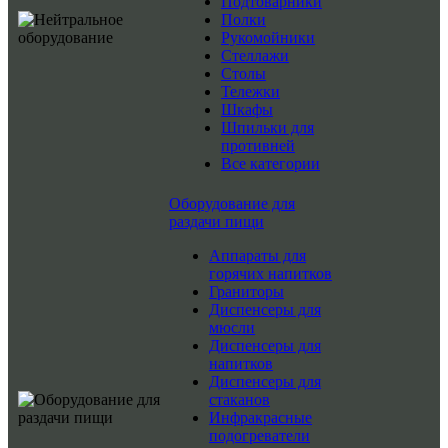
Подтоварники
Полки
Рукомойники
Стеллажи
Столы
Тележки
Шкафы
Шпильки для
противней
Все категории
Оборудование для
раздачи пищи
Аппараты для
горячих напитков
Граниторы
Диспенсеры для
мюсли
Диспенсеры для
напитков
Диспенсеры для
стаканов
Инфракрасные
подогреватели