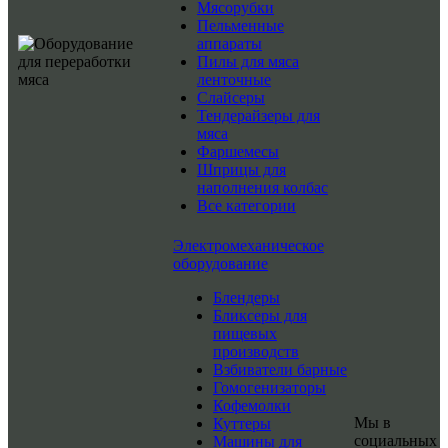
Мясорубки
Пельменные
аппараты
Пилы для мяса
ленточные
Слайсеры
Тендерайзеры для
мяса
Фаршемесы
Шприцы для
наполнения колбас
Все категории
Электромеханическое
оборудование
Блендеры
Бликсеры для
пищевых
производств
Взбиватели барные
Гомогенизаторы
Кофемолки
Мы в
Куттеры
социальных
Машины для