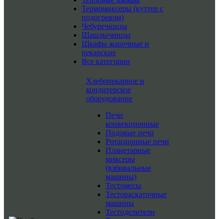
Термомиксеры (куттер с
подогревом)
Чебуречницы
Шашлычницы
Шкафы жарочные и
пекарские
Все категории
Хлебопекарное и
кондитерское
оборудование
Печи
конвекционные
Подовые печи
Ротационные печи
Планетарные
миксеры
(взбивальные
машины)
Тестомесы
Тестораскаточные
машины
Тестоделители