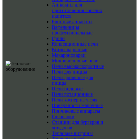
Аппараты для
приготовления горячих
напитков
Блинные аппараты
Вафельницы
профессиональные
Грили
Конвекционные печи
Котлы варочные
Макароноварки
Микроволновые печи
Печи высокоскоростные
Печи для пиццы
Печи дровяные для
пиццы
Печи подовые
Печи ротационные
Печи хоспер на углях
Поверхности жарочные
Пончиковые аппараты
Рисоварки
Станции для бургеров и
хот-догов
Тепловые витрины
Тепловые шкафы