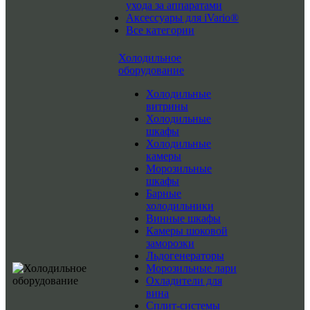
ухода за аппаратами
Аксессуары для iVario®
Все категории
Холодильное
оборудование
Холодильные
витрины
Холодильные
шкафы
Холодильные
камеры
Морозильные
шкафы
Барные
холодильники
Винные шкафы
Камеры шоковой
заморозки
Льдогенераторы
Морозильные лари
Охладители для
вина
Сплит-системы