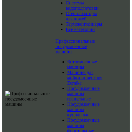
Системы
водоподготовки
Стерилизаторы
для ножей
Термоконтейнеры
Все категории
Профессиональные
посудомоечные
машины
Котломоечные
машины
Машины для
мойки инвентаря
Zernike
Посудомоечные
машины
гранульные
Посудомоечные
машины
купольные
Посудомоечные
машины
фронтальные