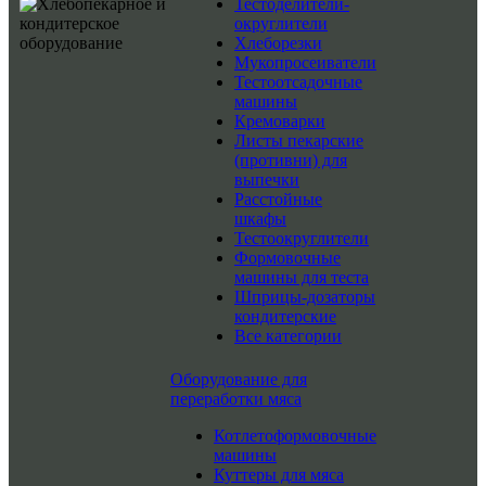
Тестоделители-
округлители
Хлеборезки
Мукопросеиватели
Тестоотсадочные
машины
Кремоварки
Листы пекарские
(противни) для
выпечки
Расстойные
шкафы
Тестоокруглители
Формовочные
машины для теста
Шприцы-дозаторы
кондитерские
Все категории
Оборудование для
переработки мяса
Котлетоформовочные
машины
Куттеры для мяса