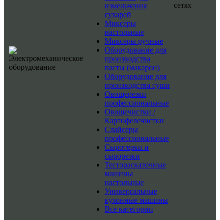
сетях
измельчения
сухарей
Миксеры
настольные
Миксеры ручные
Оборудование для
производства
пасты (макарон)
Оборудование для
производства суши
Овощерезки
профессиональные
Овощечистки /
Картофелечистки
Слайсеры
профессиональные
Сыротерки и
сырорезки
Тестораскаточные
машины
настольные
Универсальные
кухонные машины
Все категории