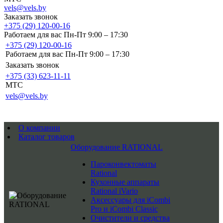
vels@vels.by
Заказать звонок
+375 (29) 120-00-16
Работаем для вас Пн-Пт 9:00 – 17:30
+375 (29) 120-00-16
Работаем для вас Пн-Пт 9:00 – 17:30
Заказать звонок
+375 (33) 623-11-11
MTC
vels@vels.by
О компании
Каталог товаров
Оборудование RATIONAL
Пароконвектоматы
Rational
Кухонные аппараты
Rational iVario
Аксессуары для iCombi
Pro и iCombi Classic
Очистители и средства