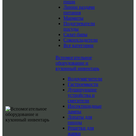
пищи
Линии раздачи
питания
Мармиты
Подогреватели
посуды
Салат-бары
Сокоохладители
Все категории
Вспомогательное
оборудование и
кухонный инвентарь
Водоумягчители
Гастроемкости
Душирующие
устройства и
смесители
Инсектицидные
лампы
Лопаты для
пиццы
Решетки для
жарки