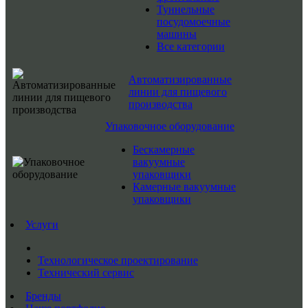
Туннельные
посудомоечные
машины
Все категории
Автоматизированные
линии для пищевого
производства
Упаковочное оборудование
Бескамерные
вакуумные
упаковщики
Камерные вакуумные
упаковщики
Услуги
Технологическое проектирование
Технический сервис
Бренды