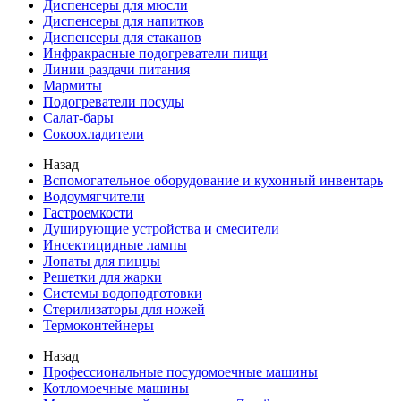
Диспенсеры для мюсли
Диспенсеры для напитков
Диспенсеры для стаканов
Инфракрасные подогреватели пищи
Линии раздачи питания
Мармиты
Подогреватели посуды
Салат-бары
Сокоохладители
Назад
Вспомогательное оборудование и кухонный инвентарь
Водоумягчители
Гастроемкости
Душирующие устройства и смесители
Инсектицидные лампы
Лопаты для пиццы
Решетки для жарки
Системы водоподготовки
Стерилизаторы для ножей
Термоконтейнеры
Назад
Профессиональные посудомоечные машины
Котломоечные машины