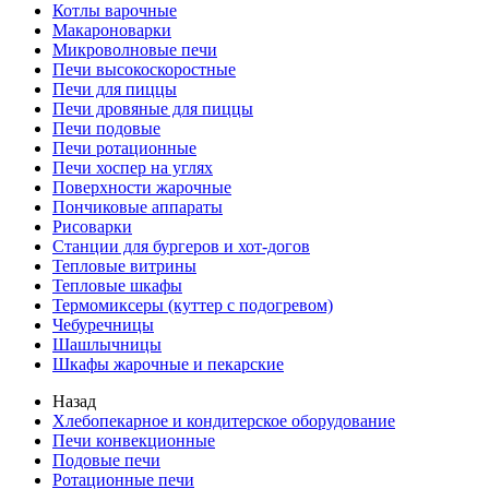
Котлы варочные
Макароноварки
Микроволновые печи
Печи высокоскоростные
Печи для пиццы
Печи дровяные для пиццы
Печи подовые
Печи ротационные
Печи хоспер на углях
Поверхности жарочные
Пончиковые аппараты
Рисоварки
Станции для бургеров и хот-догов
Тепловые витрины
Тепловые шкафы
Термомиксеры (куттер с подогревом)
Чебуречницы
Шашлычницы
Шкафы жарочные и пекарские
Назад
Хлебопекарное и кондитерское оборудование
Печи конвекционные
Подовые печи
Ротационные печи