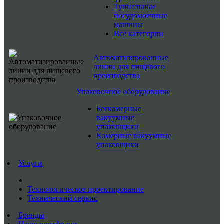
Туннельные
посудомоечные
машины
Все категории
Автоматизированные
линии для пищевого
производства
Упаковочное оборудование
Бескамерные
вакуумные
упаковщики
Камерные вакуумные
упаковщики
Услуги
Технологическое проектирование
Технический сервис
Бренды