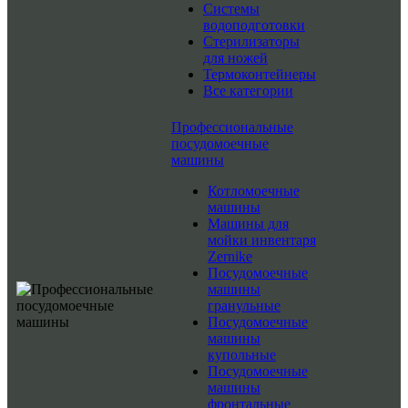
Системы
водоподготовки
Стерилизаторы
для ножей
Термоконтейнеры
Все категории
Профессиональные
посудомоечные
машины
Котломоечные
машины
Машины для
мойки инвентаря
Zernike
Посудомоечные
машины
гранульные
Посудомоечные
машины
купольные
Посудомоечные
машины
фронтальные