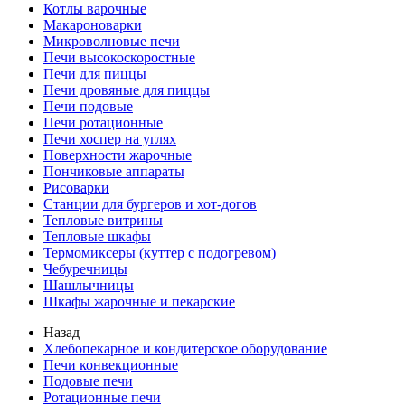
Котлы варочные
Макароноварки
Микроволновые печи
Печи высокоскоростные
Печи для пиццы
Печи дровяные для пиццы
Печи подовые
Печи ротационные
Печи хоспер на углях
Поверхности жарочные
Пончиковые аппараты
Рисоварки
Станции для бургеров и хот-догов
Тепловые витрины
Тепловые шкафы
Термомиксеры (куттер с подогревом)
Чебуречницы
Шашлычницы
Шкафы жарочные и пекарские
Назад
Хлебопекарное и кондитерское оборудование
Печи конвекционные
Подовые печи
Ротационные печи