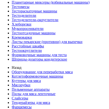
Планетарные миксеры (взбивальные машины)
Тестомесы
Тестораскаточные машины
Тестоделители
Тестоделители-округлители
Хлеборезки
Мукопросеиватели
Тестоотсадочные машины
Кремоварки
Листы пекарские (противни) для выпечки
Расстойные шкафы
Тестоокруглители
Формовочные машины для теста
Шприцы-дозаторы кондитерские
Назад
Оборудование для переработки мяса
Котлетоформовочные машины
Куттеры для мяса
Мясорубки
Пельменные аппараты
Пилы для мяса ленточные
Слайсеры
Тендерайзеры для мяса
Фаршемесы