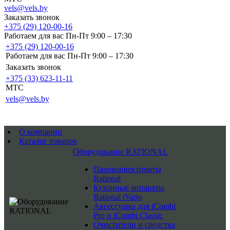
vels@vels.by
Заказать звонок
+375 (29) 120-00-16
Работаем для вас Пн-Пт 9:00 – 17:30
+375 (29) 120-00-16
Работаем для вас Пн-Пт 9:00 – 17:30
Заказать звонок
+375 (33) 623-11-11
MTC
vels@vels.by
О компании
Каталог товаров
Оборудование RATIONAL
Пароконвектоматы
Rational
Кухонные аппараты
Rational iVario
Аксессуары для iCombi
Pro и iCombi Classic
Очистители и средства