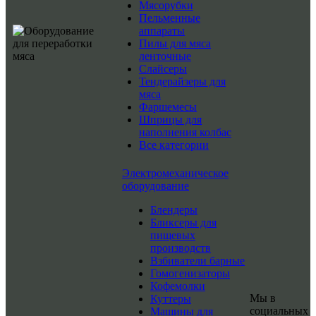
Мясорубки
Пельменные
аппараты
Пилы для мяса
ленточные
Слайсеры
Тендерайзеры для
мяса
Фаршемесы
Шприцы для
наполнения колбас
Все категории
Электромеханическое
оборудование
Блендеры
Бликсеры для
пищевых
производств
Взбиватели барные
Гомогенизаторы
Кофемолки
Мы в
Куттеры
социальных
Машины для