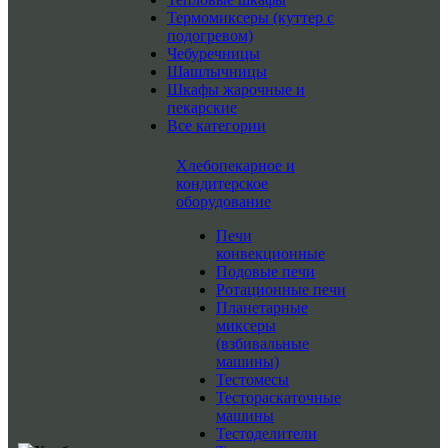
Термомиксеры (куттер с
подогревом)
Чебуречницы
Шашлычницы
Шкафы жарочные и
пекарские
Все категории
Хлебопекарное и
кондитерское
оборудование
Печи
конвекционные
Подовые печи
Ротационные печи
Планетарные
миксеры
(взбивальные
машины)
Тестомесы
Тестораскаточные
машины
Тестоделители