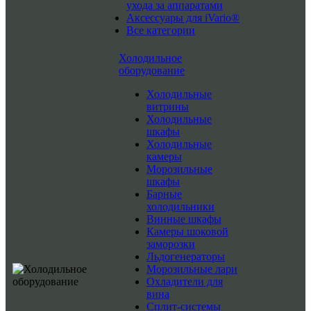
ухода за аппаратами
Аксессуары для iVario®
Все категории
Холодильное
оборудование
Холодильные
витрины
Холодильные
шкафы
Холодильные
камеры
Морозильные
шкафы
Барные
холодильники
Винные шкафы
Камеры шоковой
заморозки
Льдогенераторы
Морозильные лари
Охладители для
вина
Сплит-системы