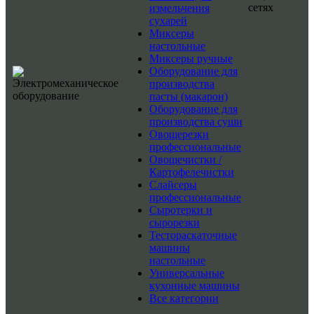
сетях
измельчения
сухарей
Миксеры
настольные
Миксеры ручные
Оборудование для
производства
пасты (макарон)
Оборудование для
производства суши
Овощерезки
профессиональные
Овощечистки /
Картофелечистки
Слайсеры
профессиональные
Сыротерки и
сырорезки
Тестораскаточные
машины
настольные
Универсальные
кухонные машины
Все категории