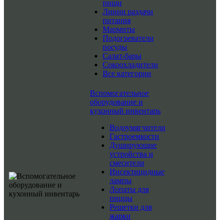
пищи
Линии раздачи
питания
Мармиты
Подогреватели
посуды
Салат-бары
Сокоохладители
Все категории
Вспомогательное
оборудование и
кухонный инвентарь
Водоумягчители
Гастроемкости
Душирующие
устройства и
смесители
Инсектицидные
лампы
Лопаты для
пиццы
Решетки для
жарки