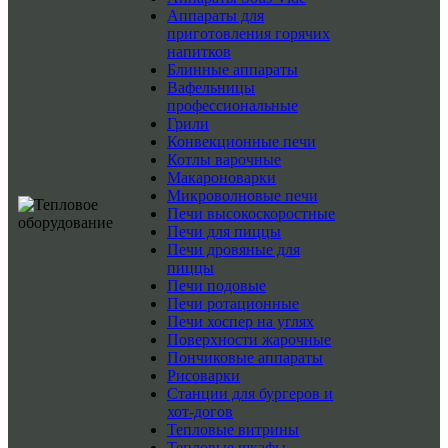
Аппараты для
приготовления горячих
напитков
Блинные аппараты
Вафельницы
профессиональные
Грили
Конвекционные печи
Котлы варочные
Макароноварки
Микроволновые печи
Печи высокоскоростные
Печи для пиццы
Печи дровяные для
пиццы
Печи подовые
Печи ротационные
Печи хоспер на углях
Поверхности жарочные
Пончиковые аппараты
Рисоварки
Станции для бургеров и
хот-догов
Тепловые витрины
Тепловые шкафы