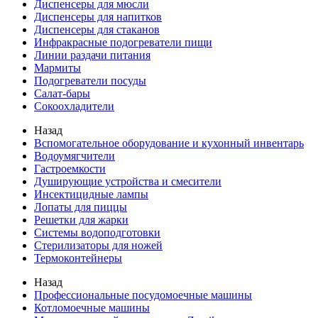
Диспенсеры для мюсли
Диспенсеры для напитков
Диспенсеры для стаканов
Инфракрасные подогреватели пищи
Линии раздачи питания
Мармиты
Подогреватели посуды
Салат-бары
Сокоохладители
Назад
Вспомогательное оборудование и кухонный инвентарь
Водоумягчители
Гастроемкости
Душирующие устройства и смесители
Инсектицидные лампы
Лопаты для пиццы
Решетки для жарки
Системы водоподготовки
Стерилизаторы для ножей
Термоконтейнеры
Назад
Профессиональные посудомоечные машины
Котломоечные машины