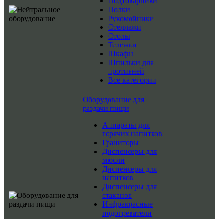
Подтоварники
Полки
Рукомойники
Стеллажи
Столы
Тележки
Шкафы
Шпильки для
противней
Все категории
Оборудование для
раздачи пищи
Аппараты для
горячих напитков
Граниторы
Диспенсеры для
мюсли
Диспенсеры для
напитков
Диспенсеры для
стаканов
Инфракрасные
подогреватели