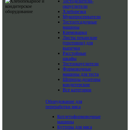
Тестоделители-
округлители
Хлеборезки
Мукопросеиватели
Тестоотсадочные
машины
Кремоварки
Листы пекарские
(противни) для
выпечки
Расстойные
шкафы
Тестоокруглители
Формовочные
машины для теста
Шприцы-дозаторы
кондитерские
Все категории
Оборудование для
переработки мяса
Котлетоформовочные
машины
Куттеры для мяса