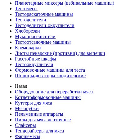
Планетарные миксеры (взбивальные машины)
Тестомесы
Тестораскаточные машины
Тестоделители
Тестоделители-округлители
Хлеборезки
Мукопросеиватели
Тестоотсадочные машины
Кремоварки
Листы пекарские (противни) для выпечки
Расстойные шкафы
Тестоокруглители
Формовочные машины для теста
Шприцы-дозаторы кондитерские
Назад
Оборудование для переработки мяса
Котлетоформовочные машины
Куттеры для мяса
Мясорубки
Пельменные аппараты
Пилы для мяса ленточные
Слайсеры
Тендерайзеры для мяса
Фаршемесы