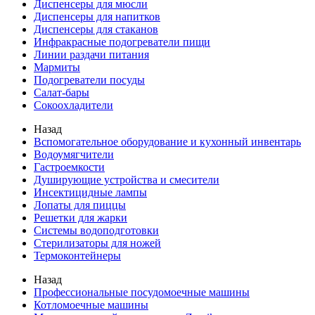
Диспенсеры для мюсли
Диспенсеры для напитков
Диспенсеры для стаканов
Инфракрасные подогреватели пищи
Линии раздачи питания
Мармиты
Подогреватели посуды
Салат-бары
Сокоохладители
Назад
Вспомогательное оборудование и кухонный инвентарь
Водоумягчители
Гастроемкости
Душирующие устройства и смесители
Инсектицидные лампы
Лопаты для пиццы
Решетки для жарки
Системы водоподготовки
Стерилизаторы для ножей
Термоконтейнеры
Назад
Профессиональные посудомоечные машины
Котломоечные машины