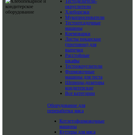
Тестоделители-
округлители
Хлеборезки
Мукопросеиватели
Тестоотсадочные
машины
Кремоварки
Листы пекарские
(противни) для
выпечки
Расстойные
шкафы
Тестоокруглители
Формовочные
машины для теста
Шприцы-дозаторы
кондитерские
Все категории
Оборудование для
переработки мяса
Котлетоформовочные
машины
Куттеры для мяса