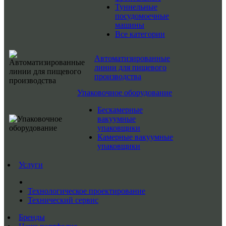
Туннельные
посудомоечные
машины
Все категории
Автоматизированные
линии для пищевого
производства
Упаковочное оборудование
Бескамерные
вакуумные
упаковщики
Камерные вакуумные
упаковщики
Услуги
Технологическое проектирование
Технический сервис
Бренды