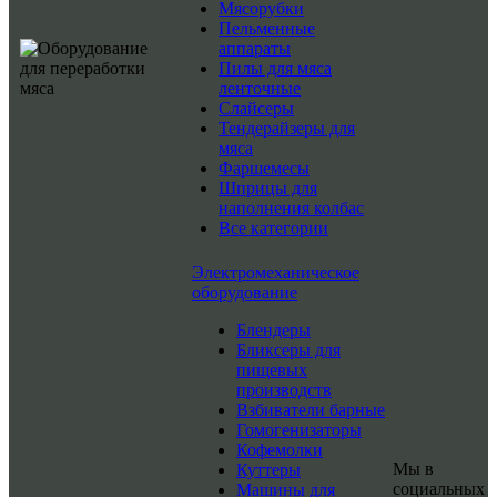
Мясорубки
Пельменные
аппараты
Пилы для мяса
ленточные
Слайсеры
Тендерайзеры для
мяса
Фаршемесы
Шприцы для
наполнения колбас
Все категории
Электромеханическое
оборудование
Блендеры
Бликсеры для
пищевых
производств
Взбиватели барные
Гомогенизаторы
Кофемолки
Мы в
Куттеры
социальных
Машины для