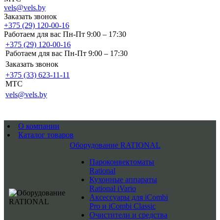
vels@vels.by
Заказать звонок
+375 (29) 120-00-16
Работаем для вас Пн-Пт 9:00 – 17:30
+375 (29) 120-00-16
Работаем для вас Пн-Пт 9:00 – 17:30
Заказать звонок
+375 (33) 623-11-11
MTC
vels@vels.by
О компании
Каталог товаров
Оборудование RATIONAL
Пароконвектоматы
Rational
Кухонные аппараты
Rational iVario
Аксессуары для iCombi
Pro и iCombi Classic
Очистители и средства