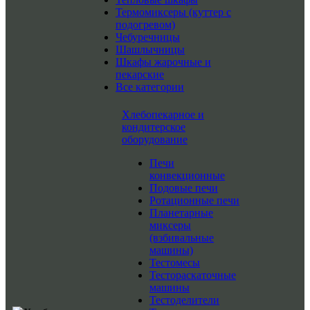
Термомиксеры (куттер с
подогревом)
Чебуречницы
Шашлычницы
Шкафы жарочные и
пекарские
Все категории
Хлебопекарное и
кондитерское
оборудование
Печи
конвекционные
Подовые печи
Ротационные печи
Планетарные
миксеры
(взбивальные
машины)
Тестомесы
Тестораскаточные
машины
Тестоделители