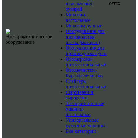
сетях
измельчения
сухарей
Миксеры
настольные
Миксеры ручные
Оборудование для
производства
пасты (макарон)
Оборудование для
производства суши
Овощерезки
профессиональные
Овощечистки /
Картофелечистки
Слайсеры
профессиональные
Сыротерки и
сырорезки
Тестораскаточные
машины
настольные
Универсальные
кухонные машины
Все категории