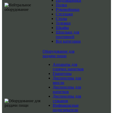
Подтоварники
Полки
Рукомойники
Стеллажи
Столы
Тележки
Шкафы
Шпильки для
противней
Все категории
Оборудование для
раздачи пищи
Аппараты для
горячих напитков
Граниторы
Диспенсеры для
мюсли
Диспенсеры для
напитков
Диспенсеры для
стаканов
Инфракрасные
подогреватели