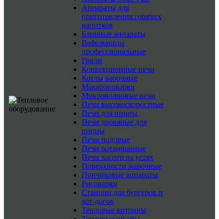
Аппараты для
приготовления горячих
напитков
Блинные аппараты
Вафельницы
профессиональные
Грили
Конвекционные печи
Котлы варочные
Макароноварки
Микроволновые печи
Печи высокоскоростные
Печи для пиццы
Печи дровяные для
пиццы
Печи подовые
Печи ротационные
Печи хоспер на углях
Поверхности жарочные
Пончиковые аппараты
Рисоварки
Станции для бургеров и
хот-догов
Тепловые витрины
Тепловые шкафы