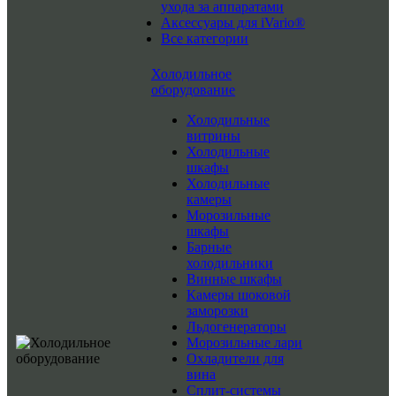
ухода за аппаратами
Аксессуары для iVario®
Все категории
Холодильное
оборудование
Холодильные
витрины
Холодильные
шкафы
Холодильные
камеры
Морозильные
шкафы
Барные
холодильники
Винные шкафы
Камеры шоковой
заморозки
Льдогенераторы
Морозильные лари
Охладители для
вина
Сплит-системы