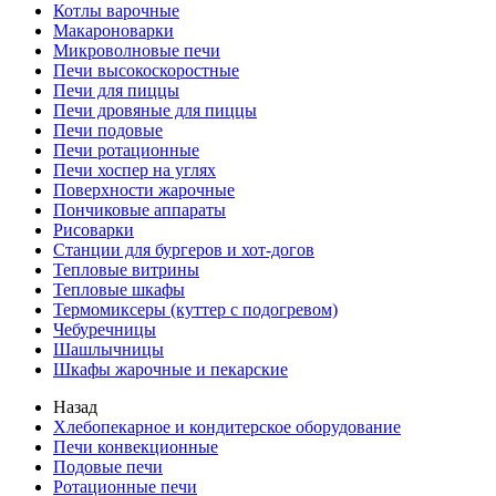
Котлы варочные
Макароноварки
Микроволновые печи
Печи высокоскоростные
Печи для пиццы
Печи дровяные для пиццы
Печи подовые
Печи ротационные
Печи хоспер на углях
Поверхности жарочные
Пончиковые аппараты
Рисоварки
Станции для бургеров и хот-догов
Тепловые витрины
Тепловые шкафы
Термомиксеры (куттер с подогревом)
Чебуречницы
Шашлычницы
Шкафы жарочные и пекарские
Назад
Хлебопекарное и кондитерское оборудование
Печи конвекционные
Подовые печи
Ротационные печи