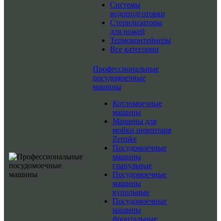
Системы
водоподготовки
Стерилизаторы
для ножей
Термоконтейнеры
Все категории
Профессиональные
посудомоечные
машины
Котломоечные
машины
Машины для
мойки инвентаря
Zernike
Посудомоечные
машины
гранульные
Посудомоечные
машины
купольные
Посудомоечные
машины
фронтальные