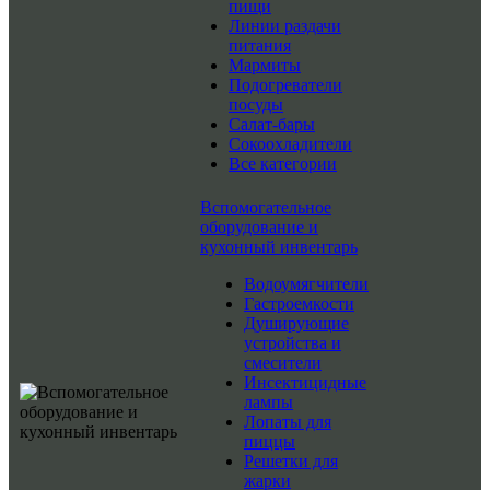
пищи
Линии раздачи
питания
Мармиты
Подогреватели
посуды
Салат-бары
Сокоохладители
Все категории
Вспомогательное
оборудование и
кухонный инвентарь
Водоумягчители
Гастроемкости
Душирующие
устройства и
смесители
Инсектицидные
лампы
Лопаты для
пиццы
Решетки для
жарки