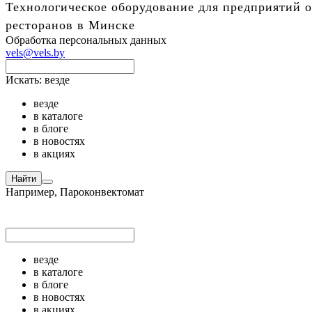
Технологическое оборудование для предприятий о
ресторанов в Минске
Обработка персональных данных
vels@vels.by
Искать:
везде
везде
в каталоге
в блоге
в новостях
в акциях
Найти
Например,
Пароконвектомат
везде
в каталоге
в блоге
в новостях
в акциях