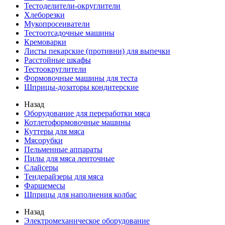
Тестоделители-округлители
Хлеборезки
Мукопросеиватели
Тестоотсадочные машины
Кремоварки
Листы пекарские (противни) для выпечки
Расстойные шкафы
Тестоокруглители
Формовочные машины для теста
Шприцы-дозаторы кондитерские
Назад
Оборудование для переработки мяса
Котлетоформовочные машины
Куттеры для мяса
Мясорубки
Пельменные аппараты
Пилы для мяса ленточные
Слайсеры
Тендерайзеры для мяса
Фаршемесы
Шприцы для наполнения колбас
Назад
Электромеханическое оборудование