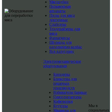
Мясорубки
Пельменные
аппараты
Пилы для мяса
ленточные
Слайсеры
Тендерайзеры для
мяса
Фаршемесы
Шприцы для
наполнения колбас
Все категории
Электромеханическое
оборудование
Блендеры
Бликсеры для
пищевых
производств
Взбиватели барные
Гомогенизаторы
Кофемолки
Мы в
Куттеры
социальных
Машины для