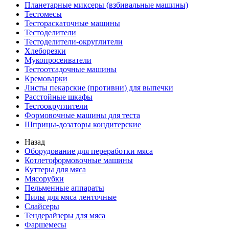
Планетарные миксеры (взбивальные машины)
Тестомесы
Тестораскаточные машины
Тестоделители
Тестоделители-округлители
Хлеборезки
Мукопросеиватели
Тестоотсадочные машины
Кремоварки
Листы пекарские (противни) для выпечки
Расстойные шкафы
Тестоокруглители
Формовочные машины для теста
Шприцы-дозаторы кондитерские
Назад
Оборудование для переработки мяса
Котлетоформовочные машины
Куттеры для мяса
Мясорубки
Пельменные аппараты
Пилы для мяса ленточные
Слайсеры
Тендерайзеры для мяса
Фаршемесы