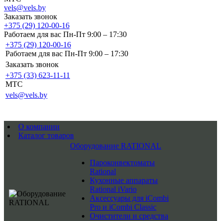
vels@vels.by
Заказать звонок
+375 (29) 120-00-16
Работаем для вас Пн-Пт 9:00 – 17:30
+375 (29) 120-00-16
Работаем для вас Пн-Пт 9:00 – 17:30
Заказать звонок
+375 (33) 623-11-11
MTC
vels@vels.by
О компании
Каталог товаров
Оборудование RATIONAL
Пароконвектоматы
Rational
Кухонные аппараты
Rational iVario
Аксессуары для iCombi
Pro и iCombi Classic
Очистители и средства