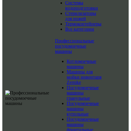
Системы
водоподготовки
Стерилизаторы
для ножей
Термоконтейнеры
Все категории
Профессиональные
посудомоечные
машины
Котломоечные
машины
Машины для
мойки инвентаря
Zernike
Посудомоечные
машины
гранульные
Посудомоечные
машины
купольные
Посудомоечные
машины
фронтальные