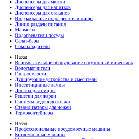
Диспенсеры для мюсли
Диспенсеры для напитков
Диспенсеры для стаканов
Инфракрасные подогреватели пищи
Линии раздачи питания
Мармиты
Подогреватели посуды
Салат-бары
Сокоохладители
Назад
Вспомогательное оборудование и кухонный инвентарь
Водоумягчители
Гастроемкости
Душирующие устройства и смесители
Инсектицидные лампы
Лопаты для пиццы
Решетки для жарки
Системы водоподготовки
Стерилизаторы для ножей
Термоконтейнеры
Назад
Профессиональные посудомоечные машины
Котломоечные машины