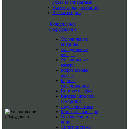
ухода за аппаратами
Аксессуары для iVario®
Все категории
Холодильное
оборудование
Холодильные
витрины
Холодильные
шкафы
Холодильные
камеры
Морозильные
шкафы
Барные
холодильники
Винные шкафы
Камеры шоковой
заморозки
Льдогенераторы
Морозильные лари
Охладители для
вина
Сплит-системы