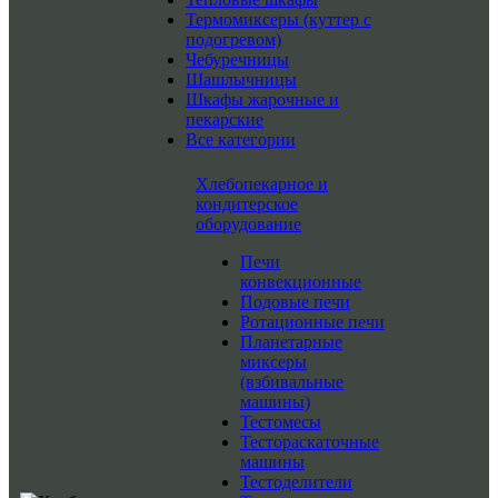
Термомиксеры (куттер с
подогревом)
Чебуречницы
Шашлычницы
Шкафы жарочные и
пекарские
Все категории
Хлебопекарное и
кондитерское
оборудование
Печи
конвекционные
Подовые печи
Ротационные печи
Планетарные
миксеры
(взбивальные
машины)
Тестомесы
Тестораскаточные
машины
Тестоделители