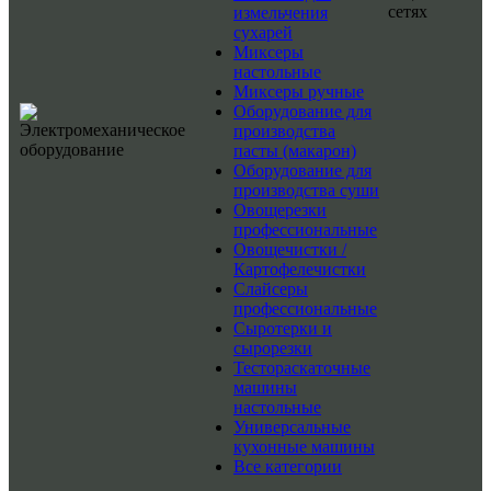
сетях
измельчения
сухарей
Миксеры
настольные
Миксеры ручные
Оборудование для
производства
пасты (макарон)
Оборудование для
производства суши
Овощерезки
профессиональные
Овощечистки /
Картофелечистки
Слайсеры
профессиональные
Сыротерки и
сырорезки
Тестораскаточные
машины
настольные
Универсальные
кухонные машины
Все категории