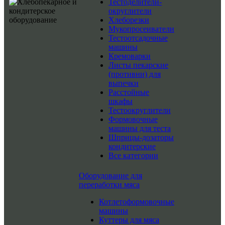
Тестоделители-
округлители
Хлеборезки
Мукопросеиватели
Тестоотсадочные
машины
Кремоварки
Листы пекарские
(противни) для
выпечки
Расстойные
шкафы
Тестоокруглители
Формовочные
машины для теста
Шприцы-дозаторы
кондитерские
Все категории
Оборудование для
переработки мяса
Котлетоформовочные
машины
Куттеры для мяса