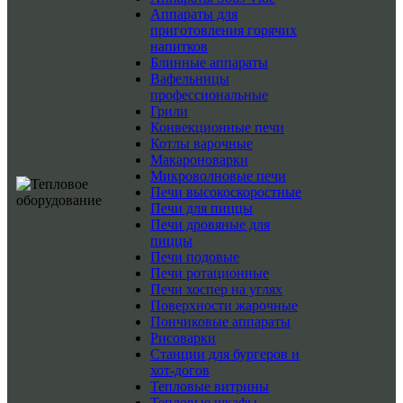
Аппараты для
приготовления горячих
напитков
Блинные аппараты
Вафельницы
профессиональные
Грили
Конвекционные печи
Котлы варочные
Макароноварки
Микроволновые печи
Печи высокоскоростные
Печи для пиццы
Печи дровяные для
пиццы
Печи подовые
Печи ротационные
Печи хоспер на углях
Поверхности жарочные
Пончиковые аппараты
Рисоварки
Станции для бургеров и
хот-догов
Тепловые витрины
Тепловые шкафы