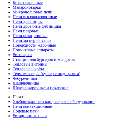
Котлы варочные
Макароноварки
Микроволновые печи
Печи высокоскоростные
Печи для пиццы
Печи дровяные для пиццы
Печи подовые
Печи ротационные
Печи хоспер на углях
Поверхности жарочные
Пончиковые аппараты
Рисоварки
Станции для бургеров и хот-догов
Тепловые витрины
Тепловые шкафы
Термомиксеры (куттер с подогревом)
Чебуречницы
Шашлычницы
Шкафы жарочные и пекарские
Назад
Хлебопекарное и кондитерское оборудование
Печи конвекционные
Подовые печи
Ротационные печи