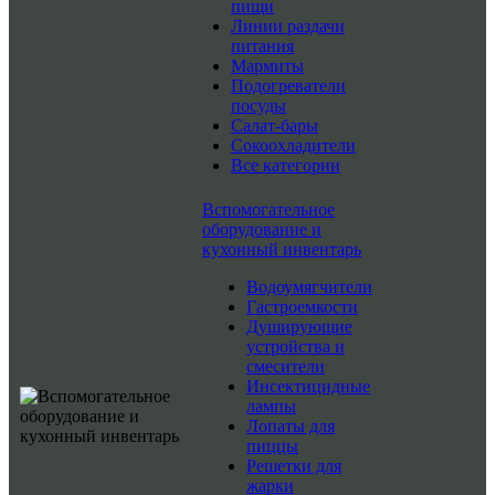
пищи
Линии раздачи
питания
Мармиты
Подогреватели
посуды
Салат-бары
Сокоохладители
Все категории
Вспомогательное
оборудование и
кухонный инвентарь
Водоумягчители
Гастроемкости
Душирующие
устройства и
смесители
Инсектицидные
лампы
Лопаты для
пиццы
Решетки для
жарки