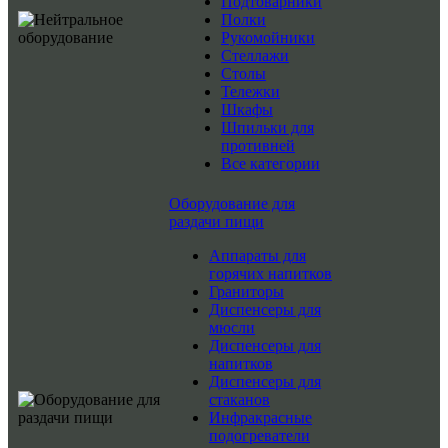
Подтоварники
Полки
Рукомойники
Стеллажи
Столы
Тележки
Шкафы
Шпильки для
противней
Все категории
Оборудование для
раздачи пищи
Аппараты для
горячих напитков
Граниторы
Диспенсеры для
мюсли
Диспенсеры для
напитков
Диспенсеры для
стаканов
Инфракрасные
подогреватели