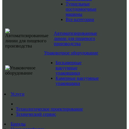
Туннельные
посудомоечные
машины
Все категории
Автоматизированные
линии для пищевого
производства
Упаковочное оборудование
Бескамерные
вакуумные
упаковщики
Камерные вакуумные
упаковщики
Услуги
Технологическое проектирование
Технический сервис
Бренды