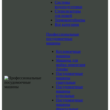
Системы
водоподготовки
Стерилизаторы
для ножей
Термоконтейнеры
Все категории
Профессиональные
посудомоечные
машины
Котломоечные
машины
Машины для
мойки инвентаря
Zernike
Посудомоечные
машины
гранульные
Посудомоечные
машины
купольные
Посудомоечные
машины
фронтальные