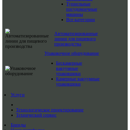
Туннельные
посудомоечные
машины
Все категории
Автоматизированные
линии для пищевого
производства
Упаковочное оборудование
Бескамерные
вакуумные
упаковщики
Камерные вакуумные
упаковщики
Услуги
Технологическое проектирование
Технический сервис
Бренды