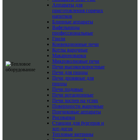
Аппараты для
приготовления горячих
напитков
Блинные аппараты
Вафельницы
профессиональные
Грили
Конвекционные печи
Котлы варочные
Макароноварки
Микроволновые печи
Печи высокоскоростные
Печи для пиццы
Печи дровяные для
пиццы
Печи подовые
Печи ротационные
Печи хоспер на углях
Поверхности жарочные
Пончиковые аппараты
Рисоварки
Станции для бургеров и
хот-догов
Тепловые витрины
Тепловые шкафы