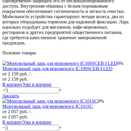
одновременно защищать его от несанкционированного
доступа. Внутренняя обшивка с белым порошковым
покрытием обеспечивает гигиеничность и легкость очистки.
Мобильность устройства гарантируют четыре колеса, два из
которых оборудованы тормозом для надежной фиксации. Ларь
идеально подойдет для магазинов, кафе-мороженых,
ресторанов и других предприятий общественного питания,
где требуется качественное хранение замороженной
продукции.
Похожие товары
0%
Морозильный ларь для мороженого IC100SCEB-I LED
от 2 159 руб.
/ .
от 2 159 руб.
В корзину
Уже в корзине
−
+
Заказать
0%
Морозильный ларь для мороженого IC101SC
от 2 057 руб.
/ .
от 2 057 руб.
В корзину
Уже в корзине
−
+