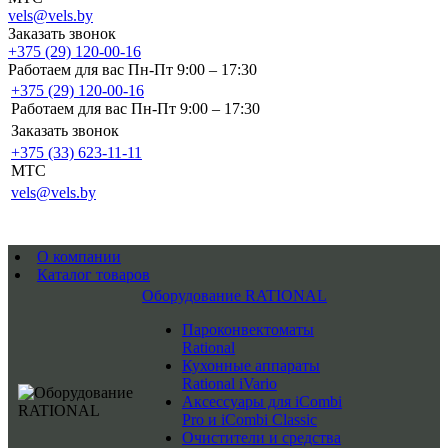
vels@vels.by
Заказать звонок
+375 (29) 120-00-16
Работаем для вас Пн-Пт 9:00 – 17:30
+375 (29) 120-00-16
Работаем для вас Пн-Пт 9:00 – 17:30
Заказать звонок
+375 (33) 623-11-11
MTC
vels@vels.by
О компании
Каталог товаров
Оборудование RATIONAL
Пароконвектоматы
Rational
Кухонные аппараты
Rational iVario
Аксессуары для iCombi
Pro и iCombi Classic
Очистители и средства