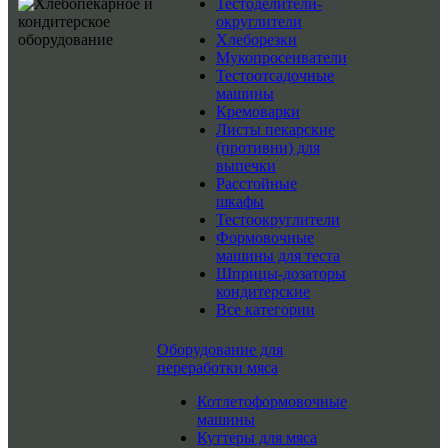
Тестоделители-
округлители
Хлеборезки
Мукопросеиватели
Тестоотсадочные
машины
Кремоварки
Листы пекарские
(противни) для
выпечки
Расстойные
шкафы
Тестоокруглители
Формовочные
машины для теста
Шприцы-дозаторы
кондитерские
Все категории
Оборудование для
переработки мяса
Котлетоформовочные
машины
Куттеры для мяса