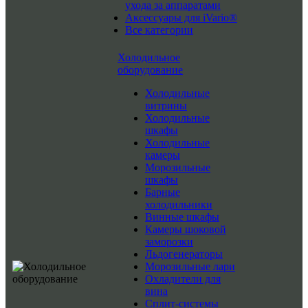
ухода за аппаратами
Аксессуары для iVario®
Все категории
Холодильное
оборудование
Холодильные
витрины
Холодильные
шкафы
Холодильные
камеры
Морозильные
шкафы
Барные
холодильники
Винные шкафы
Камеры шоковой
заморозки
Льдогенераторы
Морозильные лари
Охладители для
вина
Сплит-системы