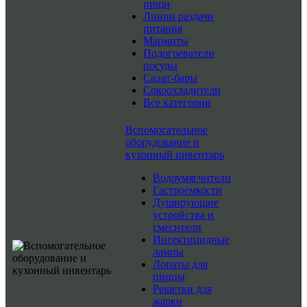
пищи
Линии раздачи
питания
Мармиты
Подогреватели
посуды
Салат-бары
Сокоохладители
Все категории
Вспомогательное
оборудование и
кухонный инвентарь
Водоумягчители
Гастроемкости
Душирующие
устройства и
смесители
Инсектицидные
лампы
Лопаты для
пиццы
Решетки для
жарки