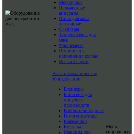
Мясорубки
Пельменные
аппараты
Пилы для мяса
ленточные
Слайсеры
Тендерайзеры для
мяса
Фаршемесы
Шприцы для
наполнения колбас
Все категории
Электромеханическое
оборудование
Блендеры
Бликсеры для
пищевых
производств
Взбиватели барные
Гомогенизаторы
Кофемолки
Мы в
Куттеры
социальных
Машины для