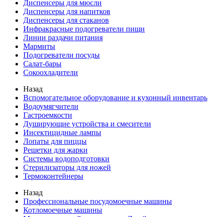
Диспенсеры для мюсли
Диспенсеры для напитков
Диспенсеры для стаканов
Инфракрасные подогреватели пищи
Линии раздачи питания
Мармиты
Подогреватели посуды
Салат-бары
Сокоохладители
Назад
Вспомогательное оборудование и кухонный инвентарь
Водоумягчители
Гастроемкости
Душирующие устройства и смесители
Инсектицидные лампы
Лопаты для пиццы
Решетки для жарки
Системы водоподготовки
Стерилизаторы для ножей
Термоконтейнеры
Назад
Профессиональные посудомоечные машины
Котломоечные машины