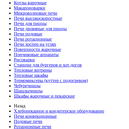
Котлы варочные
Макароноварки
Микроволновые печи
Печи высокоскоростные
Печи для пиццы
Печи дровяные для пиццы
Печи подовые
Печи ротационные
Печи хоспер на углях
Поверхности жарочные
Пончиковые аппараты
Рисоварки
Станции для бургеров и хот-догов
Тепловые витрины
Тепловые шкафы
Термомиксеры (куттер с подогревом)
Чебуречницы
Шашлычницы
Шкафы жарочные и пекарские
Назад
Хлебопекарное и кондитерское оборудование
Печи конвекционные
Подовые печи
Ротационные печи