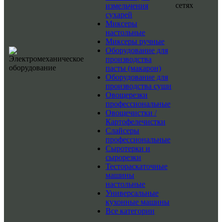
сетях
измельчения
сухарей
Миксеры
настольные
Миксеры ручные
Оборудование для
производства
пасты (макарон)
Оборудование для
производства суши
Овощерезки
профессиональные
Овощечистки /
Картофелечистки
Слайсеры
профессиональные
Сыротерки и
сырорезки
Тестораскаточные
машины
настольные
Универсальные
кухонные машины
Все категории