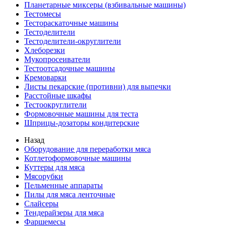
Планетарные миксеры (взбивальные машины)
Тестомесы
Тестораскаточные машины
Тестоделители
Тестоделители-округлители
Хлеборезки
Мукопросеиватели
Тестоотсадочные машины
Кремоварки
Листы пекарские (противни) для выпечки
Расстойные шкафы
Тестоокруглители
Формовочные машины для теста
Шприцы-дозаторы кондитерские
Назад
Оборудование для переработки мяса
Котлетоформовочные машины
Куттеры для мяса
Мясорубки
Пельменные аппараты
Пилы для мяса ленточные
Слайсеры
Тендерайзеры для мяса
Фаршемесы