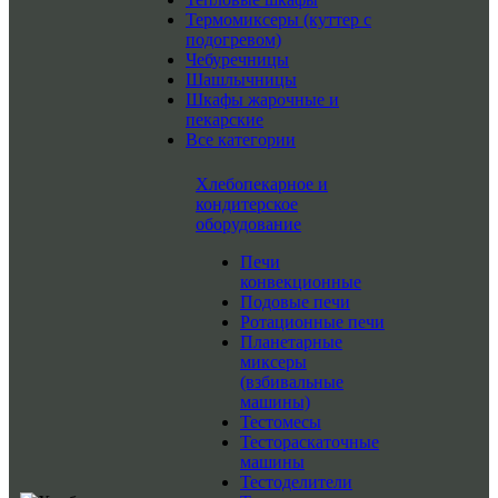
Термомиксеры (куттер с
подогревом)
Чебуречницы
Шашлычницы
Шкафы жарочные и
пекарские
Все категории
Хлебопекарное и
кондитерское
оборудование
Печи
конвекционные
Подовые печи
Ротационные печи
Планетарные
миксеры
(взбивальные
машины)
Тестомесы
Тестораскаточные
машины
Тестоделители