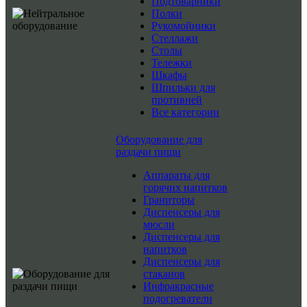
Подтоварники
Полки
Рукомойники
Стеллажи
Столы
Тележки
Шкафы
Шпильки для
противней
Все категории
Оборудование для
раздачи пищи
Аппараты для
горячих напитков
Граниторы
Диспенсеры для
мюсли
Диспенсеры для
напитков
Диспенсеры для
стаканов
Инфракрасные
подогреватели