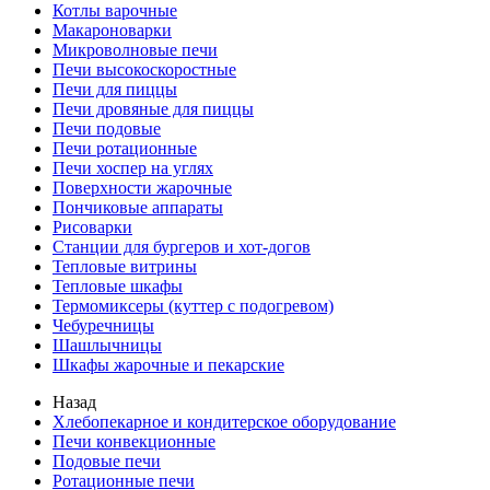
Котлы варочные
Макароноварки
Микроволновые печи
Печи высокоскоростные
Печи для пиццы
Печи дровяные для пиццы
Печи подовые
Печи ротационные
Печи хоспер на углях
Поверхности жарочные
Пончиковые аппараты
Рисоварки
Станции для бургеров и хот-догов
Тепловые витрины
Тепловые шкафы
Термомиксеры (куттер с подогревом)
Чебуречницы
Шашлычницы
Шкафы жарочные и пекарские
Назад
Хлебопекарное и кондитерское оборудование
Печи конвекционные
Подовые печи
Ротационные печи