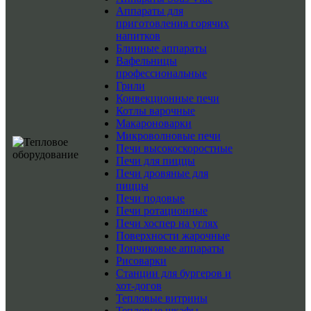
Аппараты для
приготовления горячих
напитков
Блинные аппараты
Вафельницы
профессиональные
Грили
Конвекционные печи
Котлы варочные
Макароноварки
Микроволновые печи
Печи высокоскоростные
Печи для пиццы
Печи дровяные для
пиццы
Печи подовые
Печи ротационные
Печи хоспер на углях
Поверхности жарочные
Пончиковые аппараты
Рисоварки
Станции для бургеров и
хот-догов
Тепловые витрины
Тепловые шкафы