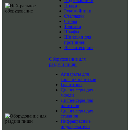
Подтоварники
Полки
Рукомойники
Стеллажи
Столы
Тележки
Шкафы
Шпильки для
противней
Все категории
Оборудование для
раздачи пищи
Аппараты для
горячих напитков
Граниторы
Диспенсеры для
мюсли
Диспенсеры для
напитков
Диспенсеры для
стаканов
Инфракрасные
подогреватели