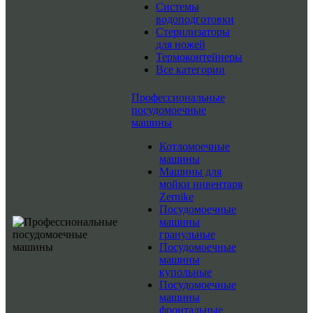
Системы
водоподготовки
Стерилизаторы
для ножей
Термоконтейнеры
Все категории
Профессиональные
посудомоечные
машины
Котломоечные
машины
Машины для
мойки инвентаря
Zernike
Посудомоечные
машины
гранульные
Посудомоечные
машины
купольные
Посудомоечные
машины
фронтальные