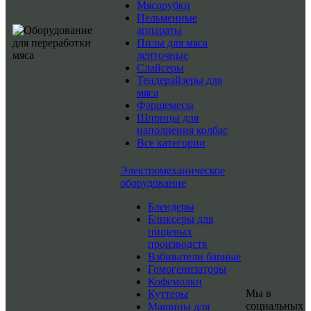
Мясорубки
Пельменные
аппараты
Пилы для мяса
ленточные
Слайсеры
Тендерайзеры для
мяса
Фаршемесы
Шприцы для
наполнения колбас
Все категории
Электромеханическое
оборудование
Блендеры
Бликсеры для
пищевых
производств
Взбиватели барные
Гомогенизаторы
Кофемолки
Мы в
Куттеры
социальных
Машины для