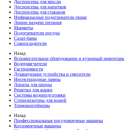
Диспенсеры для мюсли
Диспенсеры для напитков
Диспенсеры для стаканов
Инфракрасные подогреватели пищи
Линии раздачи питания
Мармиты
Подогреватели посуды
Салат-бары
Сокоохладители
Назад
Вспомогательное оборудование и кухонный инвентарь
Водоумягчители
Гастроемкости
Душирующие устройства и смесители
Инсектицидные лампы
Лопаты для пиццы
Решетки для жарки
Системы водоподготовки
Стерилизаторы для ножей
Термоконтейнеры
Назад
Профессиональные посудомоечные машины
Котломоечные машины