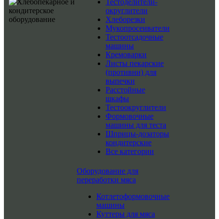
Тестоделители-
округлители
Хлеборезки
Мукопросеиватели
Тестоотсадочные
машины
Кремоварки
Листы пекарские
(противни) для
выпечки
Расстойные
шкафы
Тестоокруглители
Формовочные
машины для теста
Шприцы-дозаторы
кондитерские
Все категории
Оборудование для
переработки мяса
Котлетоформовочные
машины
Куттеры для мяса