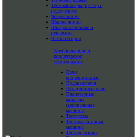
Термомиксеры (куттер с
подогревом)
Чебуречницы
Шашлычницы
Шкафы жарочные и
пекарские
Все категории
Хлебопекарное и
кондитерское
оборудование
Печи
конвекционные
Подовые печи
Ротационные печи
Планетарные
миксеры
(взбивальные
машины)
Тестомесы
Тестораскаточные
машины
Тестоделители