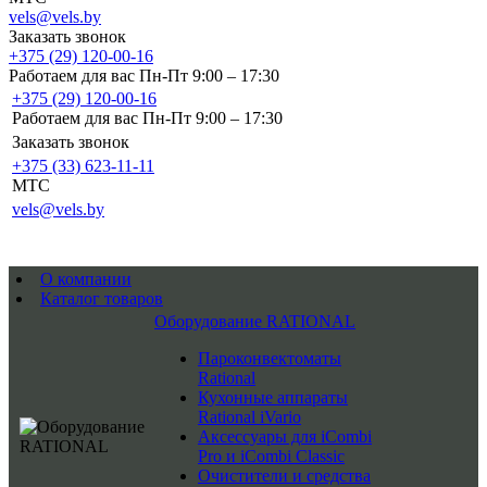
vels@vels.by
Заказать звонок
+375 (29) 120-00-16
Работаем для вас Пн-Пт 9:00 – 17:30
+375 (29) 120-00-16
Работаем для вас Пн-Пт 9:00 – 17:30
Заказать звонок
+375 (33) 623-11-11
MTC
vels@vels.by
О компании
Каталог товаров
Оборудование RATIONAL
Пароконвектоматы
Rational
Кухонные аппараты
Rational iVario
Аксессуары для iCombi
Pro и iCombi Classic
Очистители и средства