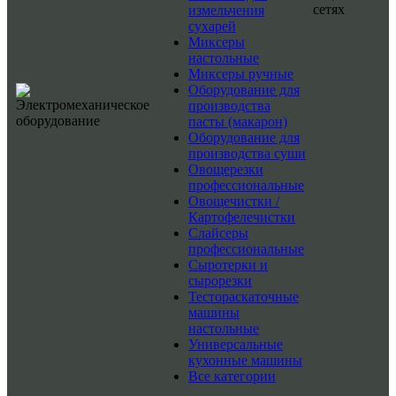
сетях
измельчения
сухарей
Миксеры
настольные
Миксеры ручные
Оборудование для
производства
пасты (макарон)
Оборудование для
производства суши
Овощерезки
профессиональные
Овощечистки /
Картофелечистки
Слайсеры
профессиональные
Сыротерки и
сырорезки
Тестораскаточные
машины
настольные
Универсальные
кухонные машины
Все категории