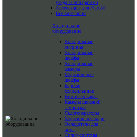
ухода за аппаратами
Аксессуары для iVario®
Все категории
Холодильное
оборудование
Холодильные
витрины
Холодильные
шкафы
Холодильные
камеры
Морозильные
шкафы
Барные
холодильники
Винные шкафы
Камеры шоковой
заморозки
Льдогенераторы
Морозильные лари
Охладители для
вина
Сплит-системы