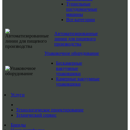
Туннельные
посудомоечные
машины
Все категории
Автоматизированные
линии для пищевого
производства
Упаковочное оборудование
Бескамерные
вакуумные
упаковщики
Камерные вакуумные
упаковщики
Услуги
Технологическое проектирование
Технический сервис
Бренды