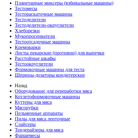
Планетарные миксеры (взбивальные машины)
Тестомесы
Тестораскаточные машины
Тестоделители
Тестоделители-округлители
Хлеборезки
Мукопросеиватели
Тестоотсадочные машины
Кремоварки
Листы пекарские (противни) для выпечки
Расстойные шкафы
Тестоокруглители
Формовочные машины для теста
Шприцы-дозаторы кондитерские
Назад
Оборудование для переработки мяса
Котлетоформовочные машины
Куттеры для мяса
Мясорубки
Пельменные аппараты
Пилы для мяса ленточные
Слайсеры
Тендерайзеры для мяса
Фаршемесы