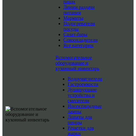
пищи
Линии раздачи
питания
Мармиты
Подогреватели
посуды
Салат-бары
Сокоохладители
Все категории
Вспомогательное
оборудование и
кухонный инвентарь
Водоумягчители
Гастроемкости
Душирующие
устройства и
смесители
Инсектицидные
лампы
Лопаты для
пиццы
Решетки для
жарки