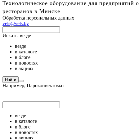
Технологическое оборудование для предприятий о
ресторанов в Минске
Обработка персональных данных
vels@vels.by
Искать:
везде
везде
в каталоге
в блоге
в новостях
в акциях
Найти
Например,
Пароконвектомат
везде
в каталоге
в блоге
в новостях
в акциях