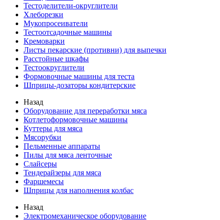
Тестоделители-округлители
Хлеборезки
Мукопросеиватели
Тестоотсадочные машины
Кремоварки
Листы пекарские (противни) для выпечки
Расстойные шкафы
Тестоокруглители
Формовочные машины для теста
Шприцы-дозаторы кондитерские
Назад
Оборудование для переработки мяса
Котлетоформовочные машины
Куттеры для мяса
Мясорубки
Пельменные аппараты
Пилы для мяса ленточные
Слайсеры
Тендерайзеры для мяса
Фаршемесы
Шприцы для наполнения колбас
Назад
Электромеханическое оборудование