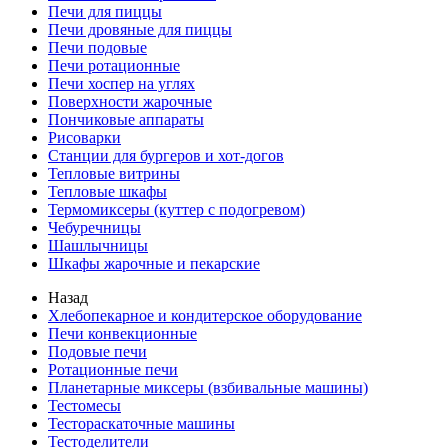
Печи для пиццы
Печи дровяные для пиццы
Печи подовые
Печи ротационные
Печи хоспер на углях
Поверхности жарочные
Пончиковые аппараты
Рисоварки
Станции для бургеров и хот-догов
Тепловые витрины
Тепловые шкафы
Термомиксеры (куттер с подогревом)
Чебуречницы
Шашлычницы
Шкафы жарочные и пекарские
Назад
Хлебопекарное и кондитерское оборудование
Печи конвекционные
Подовые печи
Ротационные печи
Планетарные миксеры (взбивальные машины)
Тестомесы
Тестораскаточные машины
Тестоделители