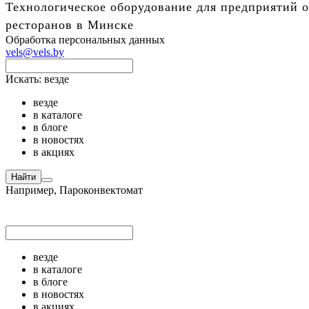
Технологическое оборудование для предприятий о
ресторанов в Минске
Обработка персональных данных
vels@vels.by
Искать:
везде
везде
в каталоге
в блоге
в новостях
в акциях
Найти
Например,
Пароконвектомат
везде
в каталоге
в блоге
в новостях
в акциях