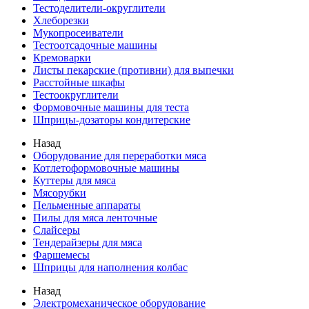
Тестоделители-округлители
Хлеборезки
Мукопросеиватели
Тестоотсадочные машины
Кремоварки
Листы пекарские (противни) для выпечки
Расстойные шкафы
Тестоокруглители
Формовочные машины для теста
Шприцы-дозаторы кондитерские
Назад
Оборудование для переработки мяса
Котлетоформовочные машины
Куттеры для мяса
Мясорубки
Пельменные аппараты
Пилы для мяса ленточные
Слайсеры
Тендерайзеры для мяса
Фаршемесы
Шприцы для наполнения колбас
Назад
Электромеханическое оборудование