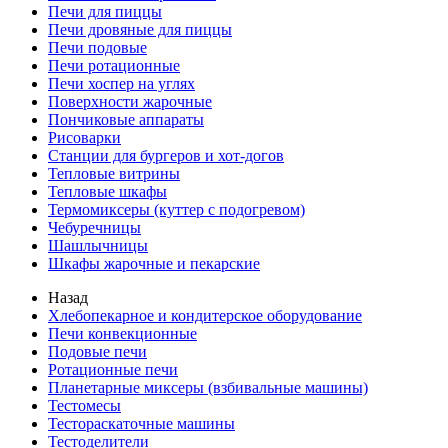
Печи для пиццы
Печи дровяные для пиццы
Печи подовые
Печи ротационные
Печи хоспер на углях
Поверхности жарочные
Пончиковые аппараты
Рисоварки
Станции для бургеров и хот-догов
Тепловые витрины
Тепловые шкафы
Термомиксеры (куттер с подогревом)
Чебуречницы
Шашлычницы
Шкафы жарочные и пекарские
Назад
Хлебопекарное и кондитерское оборудование
Печи конвекционные
Подовые печи
Ротационные печи
Планетарные миксеры (взбивальные машины)
Тестомесы
Тестораскаточные машины
Тестоделители