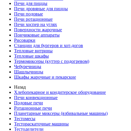
Печи для пиццы
Печи дровяные для пиццы
Печи подовые
Печи ротационные
Печи хоспер на углях
Поверхности жарочные
Пончиковые аппараты
Рисоварки
Станции для бургеров и хот-догов
Тепловые витрины
Тепловые шкафы
Термомиксеры (куттер с подогревом)
Чебуречницы
Шашлычницы
Шкафы жарочные и пекарские
Назад
Хлебопекарное и кондитерское оборудование
Печи конвекционные
Подовые печи
Ротационные печи
Планетарные миксеры (взбивальные машины)
Тестомесы
Тестораскаточные машины
Тестоделители