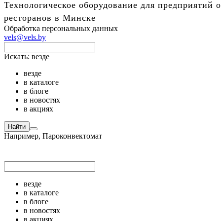
Технологическое оборудование для предприятий о
ресторанов в Минске
Обработка персональных данных
vels@vels.by
Искать:
везде
везде
в каталоге
в блоге
в новостях
в акциях
Найти
Например,
Пароконвектомат
везде
в каталоге
в блоге
в новостях
в акциях