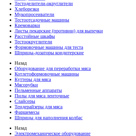
Тестоделители-округлители
Хлеборезки
Мукопросеиватели
Тестоотсадочные машины
Кремоварки
Листы пекарские (противни) для выпечки
Расстойные шкафы
Тестоокруглители
Формовочные машины для теста
Шприцы-дозаторы кондитерские
Назад
Оборудование для переработки мяса
Котлетоформовочные машины
Куттеры для мяса
Мясорубки
Пельменные аппараты
Пилы для мяса ленточные
Слайсеры
Тендерайзеры для мяса
Фаршемесы
Шприцы для наполнения колбас
Назад
Электромеханическое оборудование