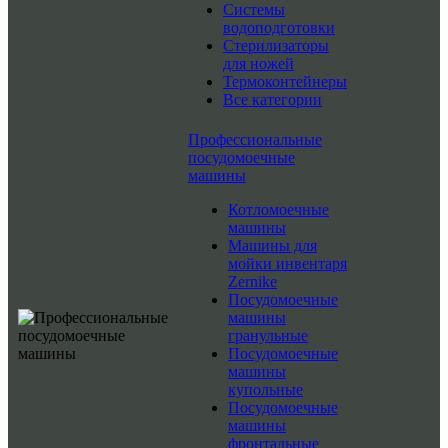
Системы
водоподготовки
Стерилизаторы
для ножей
Термоконтейнеры
Все категории
Профессиональные
посудомоечные
машины
Котломоечные
машины
Машины для
мойки инвентаря
Zernike
Посудомоечные
машины
гранульные
Посудомоечные
машины
купольные
Посудомоечные
машины
фронтальные