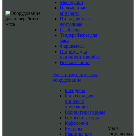
Мясорубки
Пельменные
аппараты
Пилы для мяса
ленточные
Слайсеры
Тендерайзеры для
мяса
Фаршемесы
Шприцы для
наполнения колбас
Все категории
Электромеханическое
оборудование
Блендеры
Бликсеры для
пищевых
производств
Взбиватели барные
Гомогенизаторы
Кофемолки
Мы в
Куттеры
социальных
Машины для