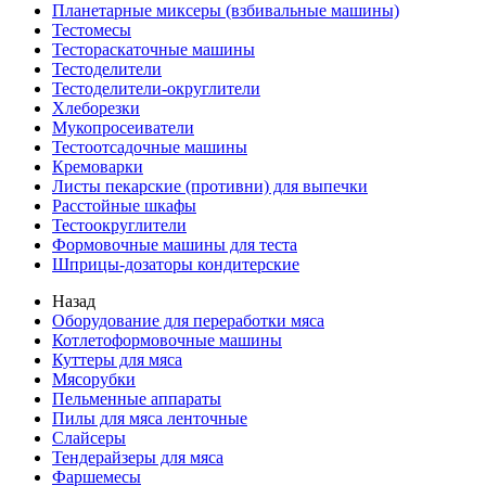
Планетарные миксеры (взбивальные машины)
Тестомесы
Тестораскаточные машины
Тестоделители
Тестоделители-округлители
Хлеборезки
Мукопросеиватели
Тестоотсадочные машины
Кремоварки
Листы пекарские (противни) для выпечки
Расстойные шкафы
Тестоокруглители
Формовочные машины для теста
Шприцы-дозаторы кондитерские
Назад
Оборудование для переработки мяса
Котлетоформовочные машины
Куттеры для мяса
Мясорубки
Пельменные аппараты
Пилы для мяса ленточные
Слайсеры
Тендерайзеры для мяса
Фаршемесы