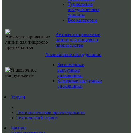
Туннельные
посудомоечные
машины
Все категории
Автоматизированные
линии для пищевого
производства
Упаковочное оборудование
Бескамерные
вакуумные
упаковщики
Камерные вакуумные
упаковщики
Услуги
Технологическое проектирование
Технический сервис
Бренды