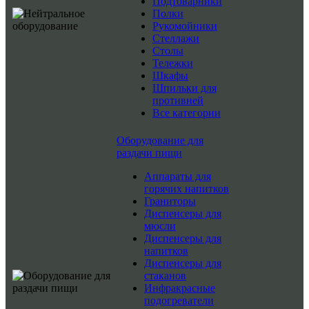
Подтоварники
Полки
Рукомойники
Стеллажи
Столы
Тележки
Шкафы
Шпильки для
противней
Все категории
Оборудование для
раздачи пищи
Аппараты для
горячих напитков
Граниторы
Диспенсеры для
мюсли
Диспенсеры для
напитков
Диспенсеры для
стаканов
Инфракрасные
подогреватели