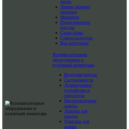
пищи
Линии раздачи
питания
Мармиты
Подогреватели
посуды
Салат-бары
Сокоохладители
Все категории
Вспомогательное
оборудование и
кухонный инвентарь
Водоумягчители
Гастроемкости
Душирующие
устройства и
смесители
Инсектицидные
лампы
Лопаты для
пиццы
Решетки для
жарки