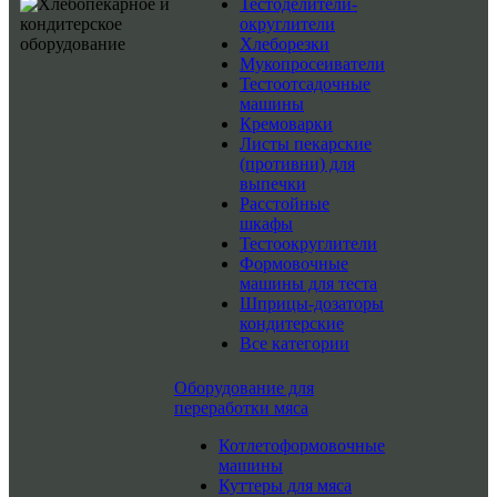
Тестоделители-
округлители
Хлеборезки
Мукопросеиватели
Тестоотсадочные
машины
Кремоварки
Листы пекарские
(противни) для
выпечки
Расстойные
шкафы
Тестоокруглители
Формовочные
машины для теста
Шприцы-дозаторы
кондитерские
Все категории
Оборудование для
переработки мяса
Котлетоформовочные
машины
Куттеры для мяса