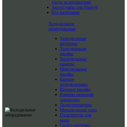
ухода за аппаратами
Аксессуары для iVario®
Все категории
Холодильное
оборудование
Холодильные
витрины
Холодильные
шкафы
Холодильные
камеры
Морозильные
шкафы
Барные
холодильники
Винные шкафы
Камеры шоковой
заморозки
Льдогенераторы
Морозильные лари
Охладители для
вина
Сплит-системы