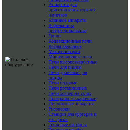
Аппараты для
приготовления горячих
напитков
Блинные аппараты
Вафельницы
профессиональные
Грили
Конвекционные печи
Котлы варочные
Макароноварки
Микроволновые печи
Печи высокоскоростные
Печи для пиццы
Печи дровяные для
пиццы
Печи подовые
Печи ротационные
Печи хоспер на углях
Поверхности жарочные
Пончиковые аппараты
Рисоварки
Станции для бургеров и
хот-догов
Тепловые витрины
Тепловые шкафы