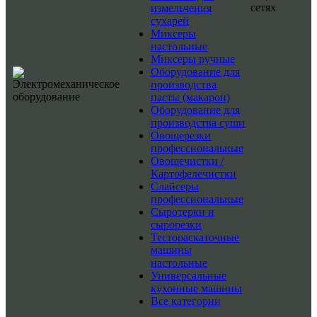
сетях
измельчения
сухарей
Миксеры
настольные
Миксеры ручные
Оборудование для
производства
пасты (макарон)
Оборудование для
производства суши
Овощерезки
профессиональные
Овощечистки /
Картофелечистки
Слайсеры
профессиональные
Сыротерки и
сырорезки
Тестораскаточные
машины
настольные
Универсальные
кухонные машины
Все категории