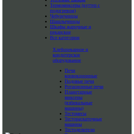
Термомиксеры (куттер с
подогревом)
Чебуречницы
Шашлычницы
Шкафы жарочные и
пекарские
Все категории
Хлебопекарное и
кондитерское
оборудование
Печи
конвекционные
Подовые печи
Ротационные печи
Планетарные
миксеры
(взбивальные
машины)
Тестомесы
Тестораскаточные
машины
Тестоделители