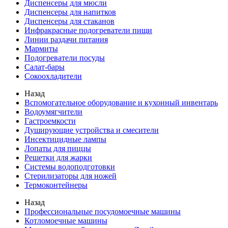
Диспенсеры для мюсли
Диспенсеры для напитков
Диспенсеры для стаканов
Инфракрасные подогреватели пищи
Линии раздачи питания
Мармиты
Подогреватели посуды
Салат-бары
Сокоохладители
Назад
Вспомогательное оборудование и кухонный инвентарь
Водоумягчители
Гастроемкости
Душирующие устройства и смесители
Инсектицидные лампы
Лопаты для пиццы
Решетки для жарки
Системы водоподготовки
Стерилизаторы для ножей
Термоконтейнеры
Назад
Профессиональные посудомоечные машины
Котломоечные машины