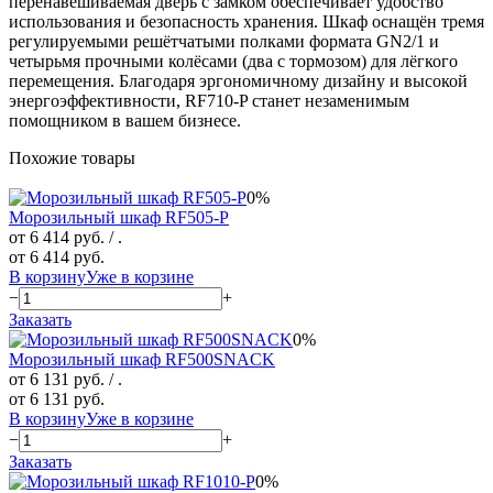
перенавешиваемая дверь с замком обеспечивает удобство
использования и безопасность хранения. Шкаф оснащён тремя
регулируемыми решётчатыми полками формата GN2/1 и
четырьмя прочными колёсами (два с тормозом) для лёгкого
перемещения. Благодаря эргономичному дизайну и высокой
энергоэффективности, RF710-P станет незаменимым
помощником в вашем бизнесе.
Похожие товары
0%
Морозильный шкаф RF505-P
от 6 414 руб.
/ .
от 6 414 руб.
В корзину
Уже в корзине
−
+
Заказать
0%
Морозильный шкаф RF500SNACK
от 6 131 руб.
/ .
от 6 131 руб.
В корзину
Уже в корзине
−
+
Заказать
0%