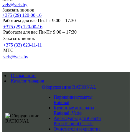
vels@vels.by
Заказать звонок
+375 (29) 120-00-16
Работаем для вас Пн-Пт 9:00 – 17:30
+375 (29) 120-00-16
Работаем для вас Пн-Пт 9:00 – 17:30
Заказать звонок
+375 (33) 623-11-11
MTC
vels@vels.by
О компании
Каталог товаров
Оборудование RATIONAL
Пароконвектоматы
Rational
Кухонные аппараты
Rational iVario
Аксессуары для iCombi
Pro и iCombi Classic
Очистители и средства