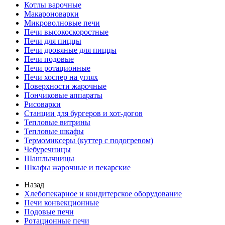
Котлы варочные
Макароноварки
Микроволновые печи
Печи высокоскоростные
Печи для пиццы
Печи дровяные для пиццы
Печи подовые
Печи ротационные
Печи хоспер на углях
Поверхности жарочные
Пончиковые аппараты
Рисоварки
Станции для бургеров и хот-догов
Тепловые витрины
Тепловые шкафы
Термомиксеры (куттер с подогревом)
Чебуречницы
Шашлычницы
Шкафы жарочные и пекарские
Назад
Хлебопекарное и кондитерское оборудование
Печи конвекционные
Подовые печи
Ротационные печи