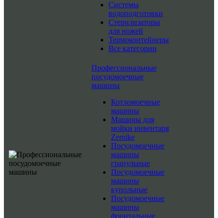
Системы
водоподготовки
Стерилизаторы
для ножей
Термоконтейнеры
Все категории
Профессиональные
посудомоечные
машины
Котломоечные
машины
Машины для
мойки инвентаря
Zernike
Посудомоечные
машины
гранульные
Посудомоечные
машины
купольные
Посудомоечные
машины
фронтальные