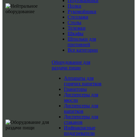
Подтоварники
Полки
Рукомойники
Стеллажи
Столы
Тележки
Шкафы
Шпильки для
противней
Все категории
Оборудование для
раздачи пищи
Аппараты для
горячих напитков
Граниторы
Диспенсеры для
мюсли
Диспенсеры для
напитков
Диспенсеры для
стаканов
Инфракрасные
подогреватели