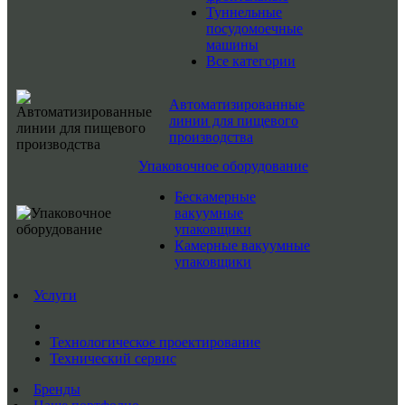
Туннельные
посудомоечные
машины
Все категории
Автоматизированные
линии для пищевого
производства
Упаковочное оборудование
Бескамерные
вакуумные
упаковщики
Камерные вакуумные
упаковщики
Услуги
Технологическое проектирование
Технический сервис
Бренды