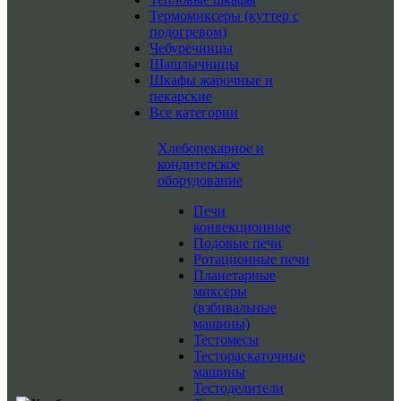
Термомиксеры (куттер с
подогревом)
Чебуречницы
Шашлычницы
Шкафы жарочные и
пекарские
Все категории
Хлебопекарное и
кондитерское
оборудование
Печи
конвекционные
Подовые печи
Ротационные печи
Планетарные
миксеры
(взбивальные
машины)
Тестомесы
Тестораскаточные
машины
Тестоделители