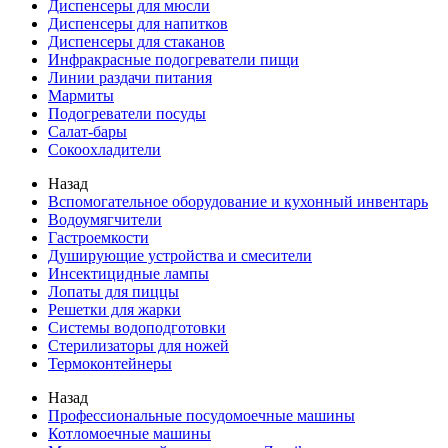
Диспенсеры для мюсли
Диспенсеры для напитков
Диспенсеры для стаканов
Инфракрасные подогреватели пищи
Линии раздачи питания
Мармиты
Подогреватели посуды
Салат-бары
Сокоохладители
Назад
Вспомогательное оборудование и кухонный инвентарь
Водоумягчители
Гастроемкости
Душирующие устройства и смесители
Инсектицидные лампы
Лопаты для пиццы
Решетки для жарки
Системы водоподготовки
Стерилизаторы для ножей
Термоконтейнеры
Назад
Профессиональные посудомоечные машины
Котломоечные машины