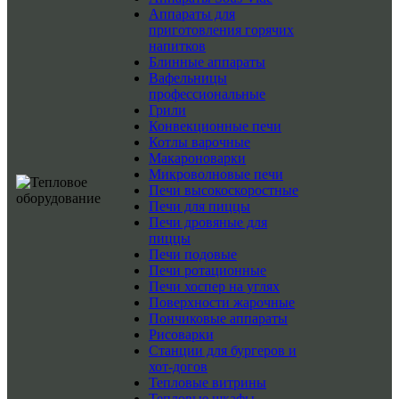
Аппараты для
приготовления горячих
напитков
Блинные аппараты
Вафельницы
профессиональные
Грили
Конвекционные печи
Котлы варочные
Макароноварки
Микроволновые печи
Печи высокоскоростные
Печи для пиццы
Печи дровяные для
пиццы
Печи подовые
Печи ротационные
Печи хоспер на углях
Поверхности жарочные
Пончиковые аппараты
Рисоварки
Станции для бургеров и
хот-догов
Тепловые витрины
Тепловые шкафы