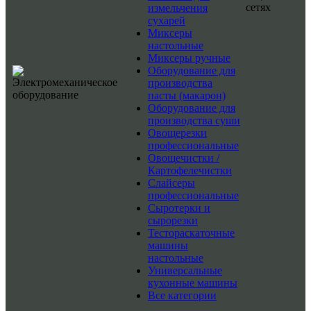
сетях
измельчения
сухарей
Миксеры
настольные
Миксеры ручные
Оборудование для
производства
пасты (макарон)
Оборудование для
производства суши
Овощерезки
профессиональные
Овощечистки /
Картофелечистки
Слайсеры
профессиональные
Сыротерки и
сырорезки
Тестораскаточные
машины
настольные
Универсальные
кухонные машины
Все категории