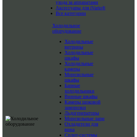
ухода за аппаратами
Аксессуары для iVario®
Все категории
Холодильное
оборудование
Холодильные
витрины
Холодильные
шкафы
Холодильные
камеры
Морозильные
шкафы
Барные
холодильники
Винные шкафы
Камеры шоковой
заморозки
Льдогенераторы
Морозильные лари
Охладители для
вина
Сплит-системы