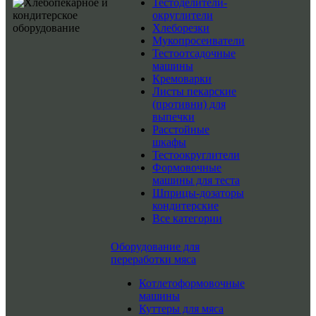
Тестоделители-
округлители
Хлеборезки
Мукопросеиватели
Тестоотсадочные
машины
Кремоварки
Листы пекарские
(противни) для
выпечки
Расстойные
шкафы
Тестоокруглители
Формовочные
машины для теста
Шприцы-дозаторы
кондитерские
Все категории
Оборудование для
переработки мяса
Котлетоформовочные
машины
Куттеры для мяса