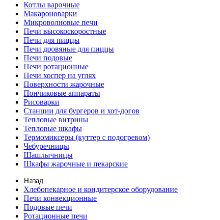
Котлы варочные
Макароноварки
Микроволновые печи
Печи высокоскоростные
Печи для пиццы
Печи дровяные для пиццы
Печи подовые
Печи ротационные
Печи хоспер на углях
Поверхности жарочные
Пончиковые аппараты
Рисоварки
Станции для бургеров и хот-догов
Тепловые витрины
Тепловые шкафы
Термомиксеры (куттер с подогревом)
Чебуречницы
Шашлычницы
Шкафы жарочные и пекарские
Назад
Хлебопекарное и кондитерское оборудование
Печи конвекционные
Подовые печи
Ротационные печи