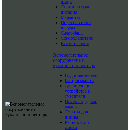
пищи
Линии раздачи
питания
Мармиты
Подогреватели
посуды
Салат-бары
Сокоохладители
Все категории
Вспомогательное
оборудование и
кухонный инвентарь
Водоумягчители
Гастроемкости
Душирующие
устройства и
смесители
Инсектицидные
лампы
Лопаты для
пиццы
Решетки для
жарки