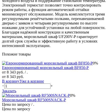
холодного воздуха и поддержание стабильной температуры.
Электронный термостат позволяет точно контролировать
режим работы, а функция автоматической оттайки
минимизирует обслуживание. Модель комплектуется тремя
регулируемыми решётчатыми полками, перенавешиваемой
дверью с замком и четырьмя регулируемыми по высоте
ножками для устойчивой установки на любой поверхности.
Благодаря надёжной конструкции и качественным
материалам, морозильный шкаф UF200V-P гарантирует
долгий срок службы и эффективную работу в условиях
интенсивной эксплуатации.
Похожие товары
0%
Евронормированный морозильный шкаф BF850-P
от 8 343 руб.
/ .
от 8 343 руб.
В корзину
Уже в корзине
−
+
Заказать
0%
Морозильный шкаф RF500SNACK-P
Цена по запросу
/ .
Цена по запросу