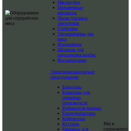
Мясорубки
Пельменные
аппараты
Пилы для мяса
ленточные
Слайсеры
Тендерайзеры для
мяса
Фаршемесы
Шприцы для
наполнения колбас
Все категории
Электромеханическое
оборудование
Блендеры
Бликсеры для
пищевых
производств
Взбиватели барные
Гомогенизаторы
Кофемолки
Мы в
Куттеры
социальных
Машины для