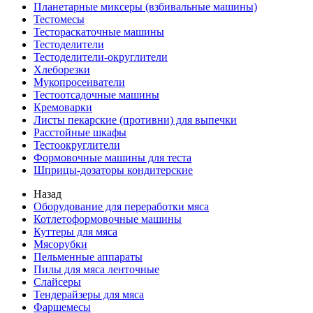
Планетарные миксеры (взбивальные машины)
Тестомесы
Тестораскаточные машины
Тестоделители
Тестоделители-округлители
Хлеборезки
Мукопросеиватели
Тестоотсадочные машины
Кремоварки
Листы пекарские (противни) для выпечки
Расстойные шкафы
Тестоокруглители
Формовочные машины для теста
Шприцы-дозаторы кондитерские
Назад
Оборудование для переработки мяса
Котлетоформовочные машины
Куттеры для мяса
Мясорубки
Пельменные аппараты
Пилы для мяса ленточные
Слайсеры
Тендерайзеры для мяса
Фаршемесы