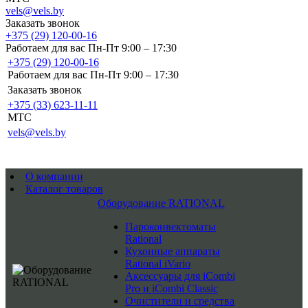
vels@vels.by
Заказать звонок
+375 (29) 120-00-16
Работаем для вас Пн-Пт 9:00 – 17:30
+375 (29) 120-00-16
Работаем для вас Пн-Пт 9:00 – 17:30
Заказать звонок
+375 (33) 623-11-11
MTC
vels@vels.by
О компании
Каталог товаров
Оборудование RATIONAL
Пароконвектоматы
Rational
Кухонные аппараты
Rational iVario
Аксессуары для iCombi
Pro и iCombi Classic
Очистители и средства