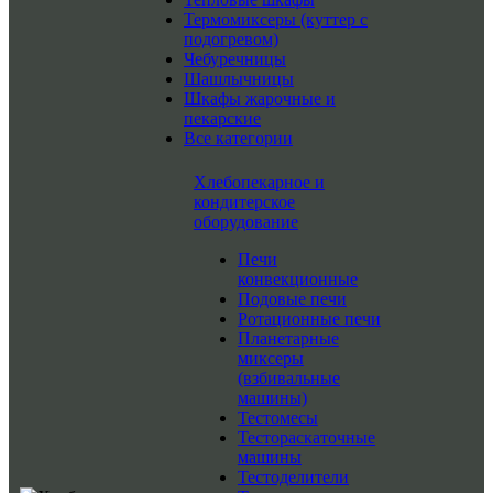
Термомиксеры (куттер с
подогревом)
Чебуречницы
Шашлычницы
Шкафы жарочные и
пекарские
Все категории
Хлебопекарное и
кондитерское
оборудование
Печи
конвекционные
Подовые печи
Ротационные печи
Планетарные
миксеры
(взбивальные
машины)
Тестомесы
Тестораскаточные
машины
Тестоделители