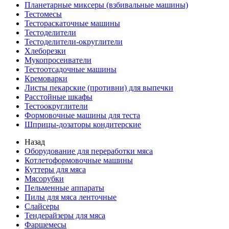
Планетарные миксеры (взбивальные машины)
Тестомесы
Тестораскаточные машины
Тестоделители
Тестоделители-округлители
Хлеборезки
Мукопросеиватели
Тестоотсадочные машины
Кремоварки
Листы пекарские (противни) для выпечки
Расстойные шкафы
Тестоокруглители
Формовочные машины для теста
Шприцы-дозаторы кондитерские
Назад
Оборудование для переработки мяса
Котлетоформовочные машины
Куттеры для мяса
Мясорубки
Пельменные аппараты
Пилы для мяса ленточные
Слайсеры
Тендерайзеры для мяса
Фаршемесы