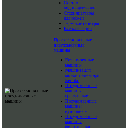
Системы
водоподготовки
Стерилизаторы
для ножей
Термоконтейнеры
Все категории
Профессиональные
посудомоечные
машины
Котломоечные
машины
Машины для
мойки инвентаря
Zernike
Посудомоечные
машины
гранульные
Посудомоечные
машины
купольные
Посудомоечные
машины
фронтальные