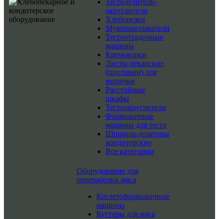
Тестоделители-
округлители
Хлеборезки
Мукопросеиватели
Тестоотсадочные
машины
Кремоварки
Листы пекарские
(противни) для
выпечки
Расстойные
шкафы
Тестоокруглители
Формовочные
машины для теста
Шприцы-дозаторы
кондитерские
Все категории
Оборудование для
переработки мяса
Котлетоформовочные
машины
Куттеры для мяса