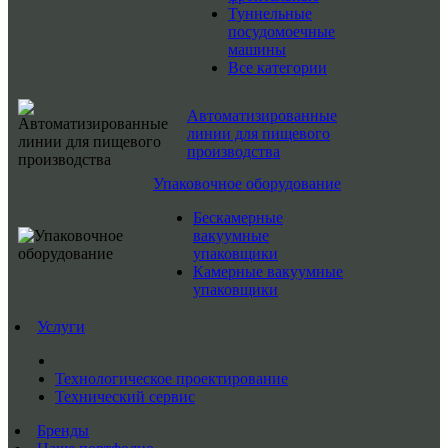
Туннельные
посудомоечные
машины
Все категории
Автоматизированные
линии для пищевого
производства
Упаковочное оборудование
Бескамерные
вакуумные
упаковщики
Камерные вакуумные
упаковщики
Услуги
Технологическое проектирование
Технический сервис
Бренды