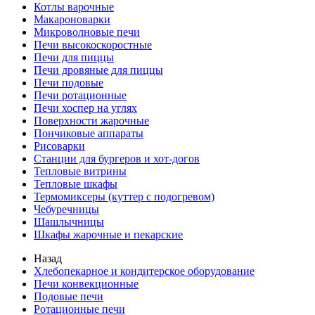
Котлы варочные
Макароноварки
Микроволновые печи
Печи высокоскоростные
Печи для пиццы
Печи дровяные для пиццы
Печи подовые
Печи ротационные
Печи хоспер на углях
Поверхности жарочные
Пончиковые аппараты
Рисоварки
Станции для бургеров и хот-догов
Тепловые витрины
Тепловые шкафы
Термомиксеры (куттер с подогревом)
Чебуречницы
Шашлычницы
Шкафы жарочные и пекарские
Назад
Хлебопекарное и кондитерское оборудование
Печи конвекционные
Подовые печи
Ротационные печи