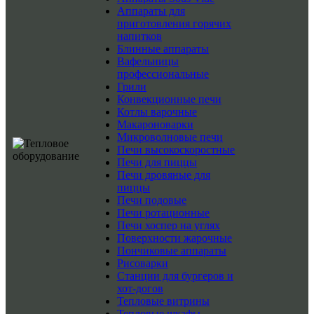
Аппараты для
приготовления горячих
напитков
Блинные аппараты
Вафельницы
профессиональные
Грили
Конвекционные печи
Котлы варочные
Макароноварки
Микроволновые печи
Печи высокоскоростные
Печи для пиццы
Печи дровяные для
пиццы
Печи подовые
Печи ротационные
Печи хоспер на углях
Поверхности жарочные
Пончиковые аппараты
Рисоварки
Станции для бургеров и
хот-догов
Тепловые витрины
Тепловые шкафы