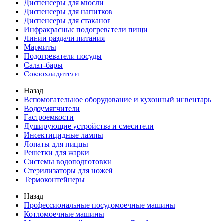
Диспенсеры для мюсли
Диспенсеры для напитков
Диспенсеры для стаканов
Инфракрасные подогреватели пищи
Линии раздачи питания
Мармиты
Подогреватели посуды
Салат-бары
Сокоохладители
Назад
Вспомогательное оборудование и кухонный инвентарь
Водоумягчители
Гастроемкости
Душирующие устройства и смесители
Инсектицидные лампы
Лопаты для пиццы
Решетки для жарки
Системы водоподготовки
Стерилизаторы для ножей
Термоконтейнеры
Назад
Профессиональные посудомоечные машины
Котломоечные машины