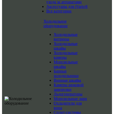
ухода за аппаратами
Аксессуары для iVario®
Все категории
Холодильное
оборудование
Холодильные
витрины
Холодильные
шкафы
Холодильные
камеры
Морозильные
шкафы
Барные
холодильники
Винные шкафы
Камеры шоковой
заморозки
Льдогенераторы
Морозильные лари
Охладители для
вина
Сплит-системы