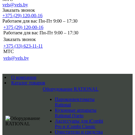
vels@vels.by
Заказать звонок
+375 (29) 120-00-16
Работаем для вас Пн-Пт 9:00 – 17:30
+375 (29) 120-00-16
Работаем для вас Пн-Пт 9:00 – 17:30
Заказать звонок
+375 (33) 623-11-11
MTC
vels@vels.by
О компании
Каталог товаров
Оборудование RATIONAL
Пароконвектоматы
Rational
Кухонные аппараты
Rational iVario
Аксессуары для iCombi
Pro и iCombi Classic
Очистители и средства