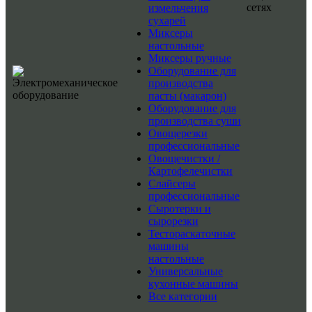
сетях
измельчения
сухарей
Миксеры
настольные
Миксеры ручные
Оборудование для
производства
пасты (макарон)
Оборудование для
производства суши
Овощерезки
профессиональные
Овощечистки /
Картофелечистки
Слайсеры
профессиональные
Сыротерки и
сырорезки
Тестораскаточные
машины
настольные
Универсальные
кухонные машины
Все категории