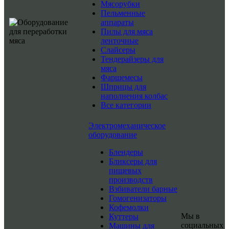
Мясорубки
Пельменные
аппараты
Пилы для мяса
ленточные
Слайсеры
Тендерайзеры для
мяса
Фаршемесы
Шприцы для
наполнения колбас
Все категории
Электромеханическое
оборудование
Блендеры
Бликсеры для
пищевых
производств
Взбиватели барные
Гомогенизаторы
Кофемолки
Мы в
Куттеры
социальных
Машины для