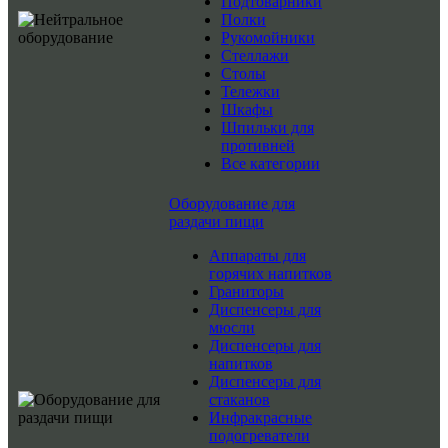
Подтоварники
Полки
Рукомойники
Стеллажи
Столы
Тележки
Шкафы
Шпильки для
противней
Все категории
Оборудование для
раздачи пищи
Аппараты для
горячих напитков
Граниторы
Диспенсеры для
мюсли
Диспенсеры для
напитков
Диспенсеры для
стаканов
Инфракрасные
подогреватели