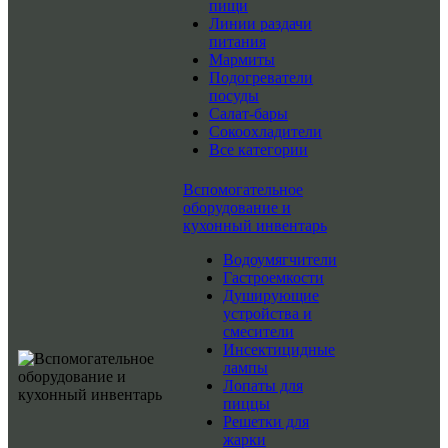
пищи
Линии раздачи
питания
Мармиты
Подогреватели
посуды
Салат-бары
Сокоохладители
Все категории
Вспомогательное
оборудование и
кухонный инвентарь
Водоумягчители
Гастроемкости
Душирующие
устройства и
смесители
Инсектицидные
лампы
Лопаты для
пиццы
Решетки для
жарки