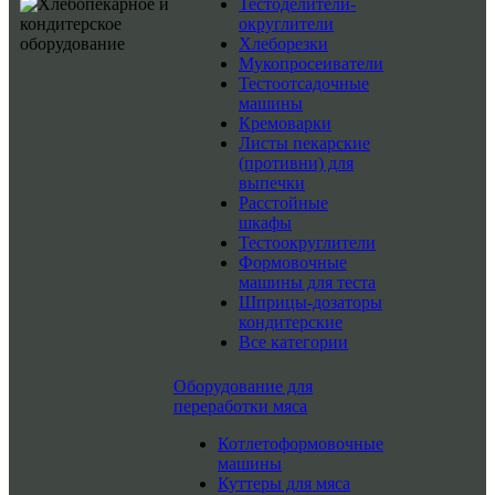
Тестоделители-
округлители
Хлеборезки
Мукопросеиватели
Тестоотсадочные
машины
Кремоварки
Листы пекарские
(противни) для
выпечки
Расстойные
шкафы
Тестоокруглители
Формовочные
машины для теста
Шприцы-дозаторы
кондитерские
Все категории
Оборудование для
переработки мяса
Котлетоформовочные
машины
Куттеры для мяса