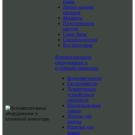
пищи
Линии раздачи
питания
Мармиты
Подогреватели
посуды
Салат-бары
Сокоохладители
Все категории
Вспомогательное
оборудование и
кухонный инвентарь
Водоумягчители
Гастроемкости
Душирующие
устройства и
смесители
Инсектицидные
лампы
Лопаты для
пиццы
Решетки для
жарки