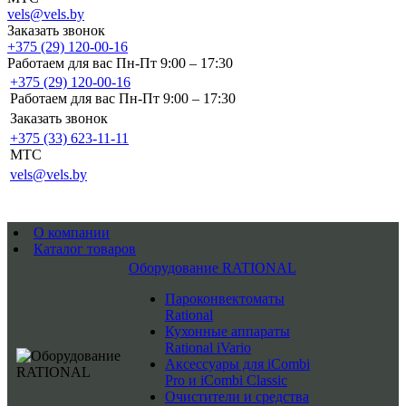
vels@vels.by
Заказать звонок
+375 (29) 120-00-16
Работаем для вас Пн-Пт 9:00 – 17:30
+375 (29) 120-00-16
Работаем для вас Пн-Пт 9:00 – 17:30
Заказать звонок
+375 (33) 623-11-11
MTC
vels@vels.by
О компании
Каталог товаров
Оборудование RATIONAL
Пароконвектоматы
Rational
Кухонные аппараты
Rational iVario
Аксессуары для iCombi
Pro и iCombi Classic
Очистители и средства