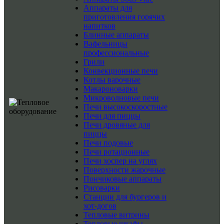
Аппараты для
приготовления горячих
напитков
Блинные аппараты
Вафельницы
профессиональные
Грили
Конвекционные печи
Котлы варочные
Макароноварки
Микроволновые печи
Печи высокоскоростные
Печи для пиццы
Печи дровяные для
пиццы
Печи подовые
Печи ротационные
Печи хоспер на углях
Поверхности жарочные
Пончиковые аппараты
Рисоварки
Станции для бургеров и
хот-догов
Тепловые витрины
Тепловые шкафы