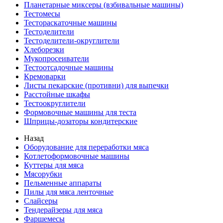
Планетарные миксеры (взбивальные машины)
Тестомесы
Тестораскаточные машины
Тестоделители
Тестоделители-округлители
Хлеборезки
Мукопросеиватели
Тестоотсадочные машины
Кремоварки
Листы пекарские (противни) для выпечки
Расстойные шкафы
Тестоокруглители
Формовочные машины для теста
Шприцы-дозаторы кондитерские
Назад
Оборудование для переработки мяса
Котлетоформовочные машины
Куттеры для мяса
Мясорубки
Пельменные аппараты
Пилы для мяса ленточные
Слайсеры
Тендерайзеры для мяса
Фаршемесы