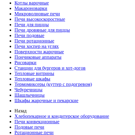
Котлы варочные
Макароноварки
Микроволновые печи
Печи высокоскоростные
Печи для пиццы
Печи дровяные для пиццы
Печи подовые
Печи ротационные
Печи хоспер на углях
Поверхности жарочные
Пончиковые аппараты
Рисоварки
Станции для бургеров и хот-догов
Тепловые витрины
Тепловые шкафы
Термомиксеры (куттер с подогревом)
Чебуречницы
Шашлычницы
Шкафы жарочные и пекарские
Назад
Хлебопекарное и кондитерское оборудование
Печи конвекционные
Подовые печи
Ротационные печи