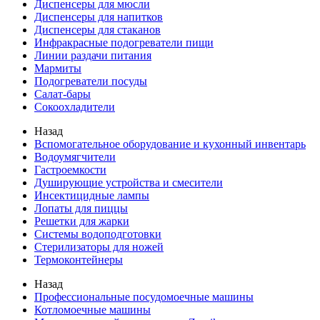
Диспенсеры для мюсли
Диспенсеры для напитков
Диспенсеры для стаканов
Инфракрасные подогреватели пищи
Линии раздачи питания
Мармиты
Подогреватели посуды
Салат-бары
Сокоохладители
Назад
Вспомогательное оборудование и кухонный инвентарь
Водоумягчители
Гастроемкости
Душирующие устройства и смесители
Инсектицидные лампы
Лопаты для пиццы
Решетки для жарки
Системы водоподготовки
Стерилизаторы для ножей
Термоконтейнеры
Назад
Профессиональные посудомоечные машины
Котломоечные машины