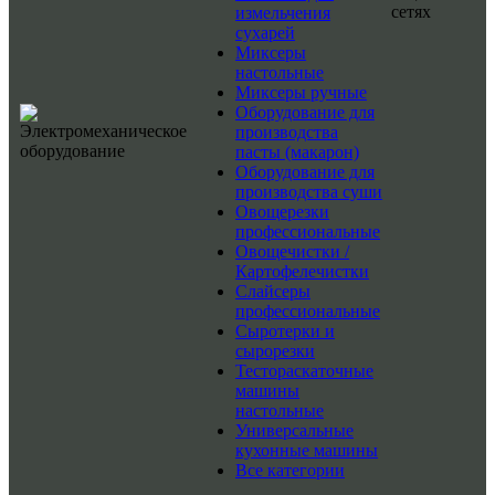
сетях
измельчения
сухарей
Миксеры
настольные
Миксеры ручные
Оборудование для
производства
пасты (макарон)
Оборудование для
производства суши
Овощерезки
профессиональные
Овощечистки /
Картофелечистки
Слайсеры
профессиональные
Сыротерки и
сырорезки
Тестораскаточные
машины
настольные
Универсальные
кухонные машины
Все категории