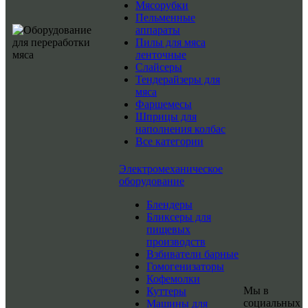
Мясорубки
Пельменные
аппараты
Пилы для мяса
ленточные
Слайсеры
Тендерайзеры для
мяса
Фаршемесы
Шприцы для
наполнения колбас
Все категории
Электромеханическое
оборудование
Блендеры
Бликсеры для
пищевых
производств
Взбиватели барные
Гомогенизаторы
Кофемолки
Мы в
Куттеры
социальных
Машины для