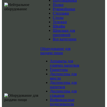
Подтоварники
Полки
Рукомойники
Стеллажи
Столы
Тележки
Шкафы
Шпильки для
противней
Все категории
Оборудование для
раздачи пищи
Аппараты для
горячих напитков
Граниторы
Диспенсеры для
мюсли
Диспенсеры для
напитков
Диспенсеры для
стаканов
Инфракрасные
подогреватели