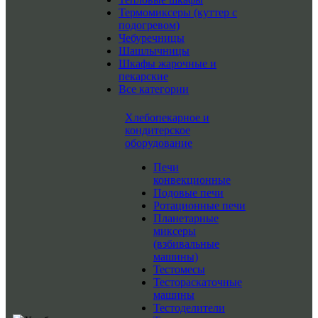
Термомиксеры (куттер с
подогревом)
Чебуречницы
Шашлычницы
Шкафы жарочные и
пекарские
Все категории
Хлебопекарное и
кондитерское
оборудование
Печи
конвекционные
Подовые печи
Ротационные печи
Планетарные
миксеры
(взбивальные
машины)
Тестомесы
Тестораскаточные
машины
Тестоделители