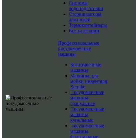
Системы
водоподготовки
Стерилизаторы
для ножей
Термоконтейнеры
Все категории
Профессиональные
посудомоечные
машины
Котломоечные
машины
Машины для
мойки инвентаря
Zernike
Посудомоечные
машины
гранульные
Посудомоечные
машины
купольные
Посудомоечные
машины
фронтальные