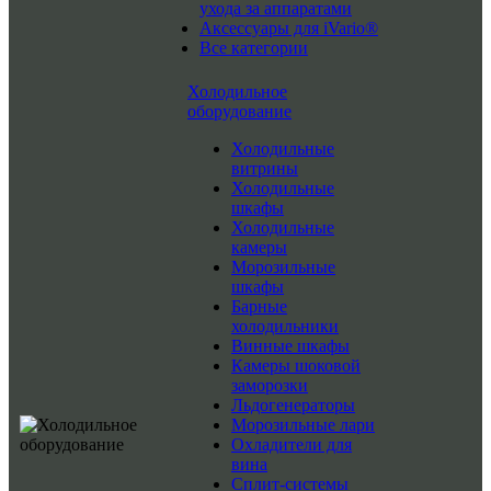
ухода за аппаратами
Аксессуары для iVario®
Все категории
Холодильное
оборудование
Холодильные
витрины
Холодильные
шкафы
Холодильные
камеры
Морозильные
шкафы
Барные
холодильники
Винные шкафы
Камеры шоковой
заморозки
Льдогенераторы
Морозильные лари
Охладители для
вина
Сплит-системы