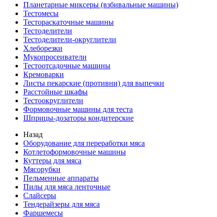
Планетарные миксеры (взбивальные машины)
Тестомесы
Тестораскаточные машины
Тестоделители
Тестоделители-округлители
Хлеборезки
Мукопросеиватели
Тестоотсадочные машины
Кремоварки
Листы пекарские (противни) для выпечки
Расстойные шкафы
Тестоокруглители
Формовочные машины для теста
Шприцы-дозаторы кондитерские
Назад
Оборудование для переработки мяса
Котлетоформовочные машины
Куттеры для мяса
Мясорубки
Пельменные аппараты
Пилы для мяса ленточные
Слайсеры
Тендерайзеры для мяса
Фаршемесы