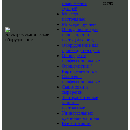
сетях
измельчения
сухарей
Миксеры
настольные
Миксеры ручные
Оборудование для
производства
пасты (макарон)
Оборудование для
производства суши
Овощерезки
профессиональные
Овощечистки /
Картофелечистки
Слайсеры
профессиональные
Сыротерки и
сырорезки
Тестораскаточные
машины
настольные
Универсальные
кухонные машины
Все категории