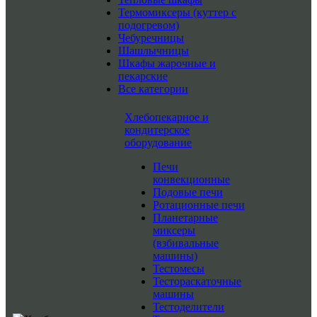
Термомиксеры (куттер с
подогревом)
Чебуречницы
Шашлычницы
Шкафы жарочные и
пекарские
Все категории
Хлебопекарное и
кондитерское
оборудование
Печи
конвекционные
Подовые печи
Ротационные печи
Планетарные
миксеры
(взбивальные
машины)
Тестомесы
Тестораскаточные
машины
Тестоделители