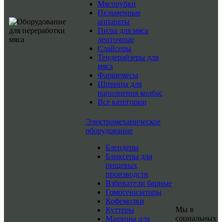
Мясорубки
Пельменные
аппараты
Пилы для мяса
ленточные
Слайсеры
Тендерайзеры для
мяса
Фаршемесы
Шприцы для
наполнения колбас
Все категории
Электромеханическое
оборудование
Блендеры
Бликсеры для
пищевых
производств
Взбиватели барные
Гомогенизаторы
Кофемолки
Мы в
Куттеры
социальных
Машины для