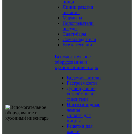
пищи
Линии раздачи
питания
Мармиты
Подогреватели
посуды
Салат-бары
Сокоохладители
Все категории
Вспомогательное
оборудование и
кухонный инвентарь
Водоумягчители
Гастроемкости
Душирующие
устройства и
смесители
Инсектицидные
лампы
Лопаты для
пиццы
Решетки для
жарки