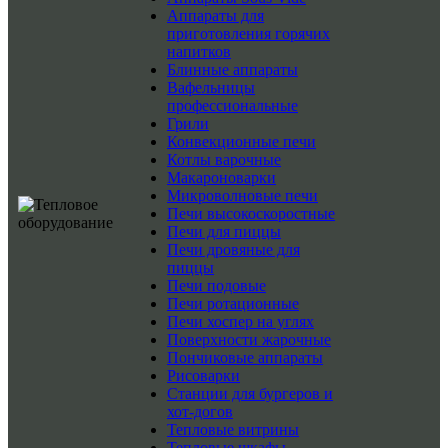
Аппараты для
приготовления горячих
напитков
Блинные аппараты
Вафельницы
профессиональные
Грили
Конвекционные печи
Котлы варочные
Макароноварки
Микроволновые печи
Печи высокоскоростные
Печи для пиццы
Печи дровяные для
пиццы
Печи подовые
Печи ротационные
Печи хоспер на углях
Поверхности жарочные
Пончиковые аппараты
Рисоварки
Станции для бургеров и
хот-догов
Тепловые витрины
Тепловые шкафы