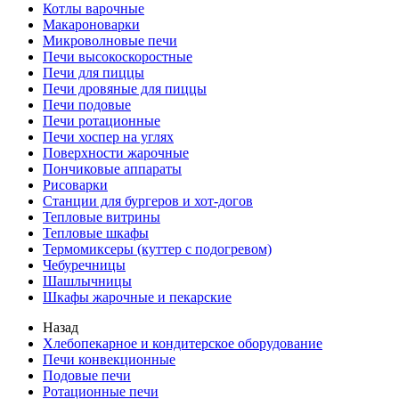
Котлы варочные
Макароноварки
Микроволновые печи
Печи высокоскоростные
Печи для пиццы
Печи дровяные для пиццы
Печи подовые
Печи ротационные
Печи хоспер на углях
Поверхности жарочные
Пончиковые аппараты
Рисоварки
Станции для бургеров и хот-догов
Тепловые витрины
Тепловые шкафы
Термомиксеры (куттер с подогревом)
Чебуречницы
Шашлычницы
Шкафы жарочные и пекарские
Назад
Хлебопекарное и кондитерское оборудование
Печи конвекционные
Подовые печи
Ротационные печи