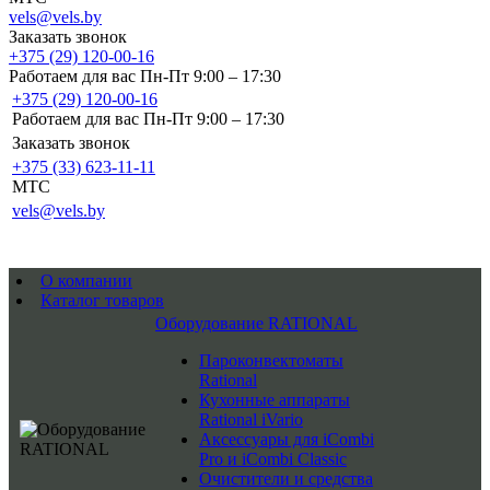
vels@vels.by
Заказать звонок
+375 (29) 120-00-16
Работаем для вас Пн-Пт 9:00 – 17:30
+375 (29) 120-00-16
Работаем для вас Пн-Пт 9:00 – 17:30
Заказать звонок
+375 (33) 623-11-11
MTC
vels@vels.by
О компании
Каталог товаров
Оборудование RATIONAL
Пароконвектоматы
Rational
Кухонные аппараты
Rational iVario
Аксессуары для iCombi
Pro и iCombi Classic
Очистители и средства