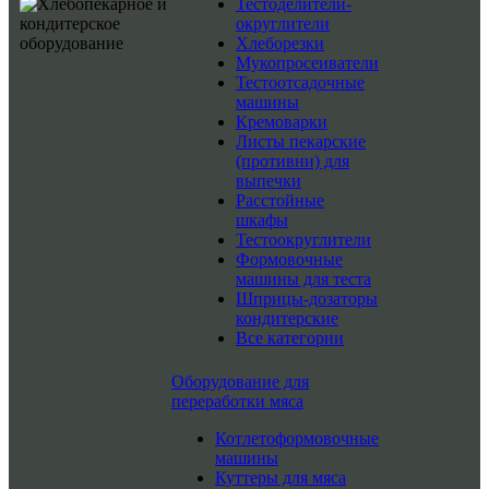
Тестоделители-
округлители
Хлеборезки
Мукопросеиватели
Тестоотсадочные
машины
Кремоварки
Листы пекарские
(противни) для
выпечки
Расстойные
шкафы
Тестоокруглители
Формовочные
машины для теста
Шприцы-дозаторы
кондитерские
Все категории
Оборудование для
переработки мяса
Котлетоформовочные
машины
Куттеры для мяса