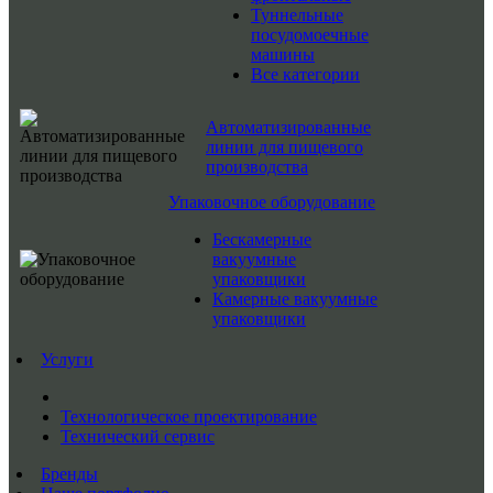
Туннельные
посудомоечные
машины
Все категории
Автоматизированные
линии для пищевого
производства
Упаковочное оборудование
Бескамерные
вакуумные
упаковщики
Камерные вакуумные
упаковщики
Услуги
Технологическое проектирование
Технический сервис
Бренды