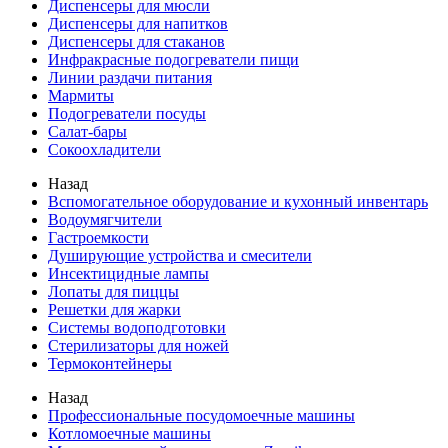
Диспенсеры для мюсли
Диспенсеры для напитков
Диспенсеры для стаканов
Инфракрасные подогреватели пищи
Линии раздачи питания
Мармиты
Подогреватели посуды
Салат-бары
Сокоохладители
Назад
Вспомогательное оборудование и кухонный инвентарь
Водоумягчители
Гастроемкости
Душирующие устройства и смесители
Инсектицидные лампы
Лопаты для пиццы
Решетки для жарки
Системы водоподготовки
Стерилизаторы для ножей
Термоконтейнеры
Назад
Профессиональные посудомоечные машины
Котломоечные машины