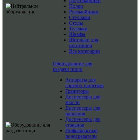
Подтоварники
Полки
Рукомойники
Стеллажи
Столы
Тележки
Шкафы
Шпильки для
противней
Все категории
Оборудование для
раздачи пищи
Аппараты для
горячих напитков
Граниторы
Диспенсеры для
мюсли
Диспенсеры для
напитков
Диспенсеры для
стаканов
Инфракрасные
подогреватели