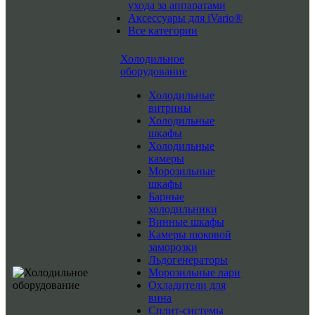
ухода за аппаратами
Аксессуары для iVario®
Все категории
Холодильное
оборудование
Холодильные
витрины
Холодильные
шкафы
Холодильные
камеры
Морозильные
шкафы
Барные
холодильники
Винные шкафы
Камеры шоковой
заморозки
Льдогенераторы
Морозильные лари
Охладители для
вина
Сплит-системы