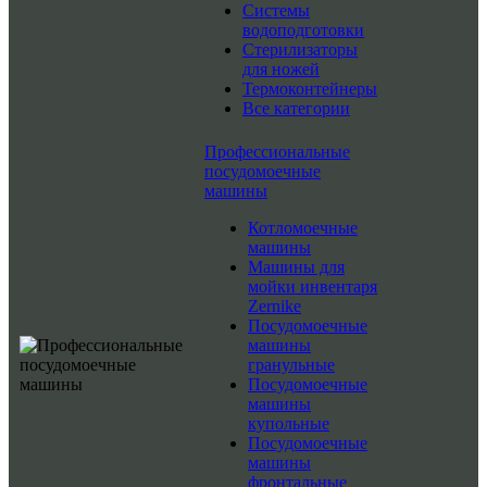
Системы
водоподготовки
Стерилизаторы
для ножей
Термоконтейнеры
Все категории
Профессиональные
посудомоечные
машины
Котломоечные
машины
Машины для
мойки инвентаря
Zernike
Посудомоечные
машины
гранульные
Посудомоечные
машины
купольные
Посудомоечные
машины
фронтальные