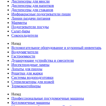
Диспенсеры для мюсли
Диспенсеры для напитков
Диспенсеры для стаканов
Инфракрасные подогреватели пищи
Линии раздачи питания
Мармиты
Подогреватели посуды
Салат-бары
Сокоохладители
Назад
Вспомогательное оборудование и кухонный инвентарь
Водоумягчители
Гастроемкости
Душирующие устройства и смесители
Инсектицидные лампы
Лопаты для пиццы
Решетки для жарки
Системы водоподготовки
Стерилизаторы для ножей
Термоконтейнеры
Назад
Профессиональные посудомоечные машины
Котломоечные машины