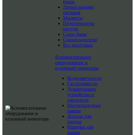
пищи
Линии раздачи
питания
Мармиты
Подогреватели
посуды
Салат-бары
Сокоохладители
Все категории
Вспомогательное
оборудование и
кухонный инвентарь
Водоумягчители
Гастроемкости
Душирующие
устройства и
смесители
Инсектицидные
лампы
Лопаты для
пиццы
Решетки для
жарки