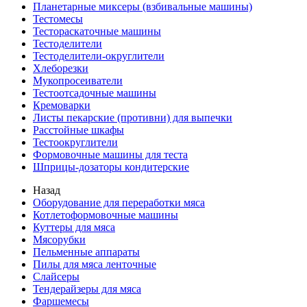
Планетарные миксеры (взбивальные машины)
Тестомесы
Тестораскаточные машины
Тестоделители
Тестоделители-округлители
Хлеборезки
Мукопросеиватели
Тестоотсадочные машины
Кремоварки
Листы пекарские (противни) для выпечки
Расстойные шкафы
Тестоокруглители
Формовочные машины для теста
Шприцы-дозаторы кондитерские
Назад
Оборудование для переработки мяса
Котлетоформовочные машины
Куттеры для мяса
Мясорубки
Пельменные аппараты
Пилы для мяса ленточные
Слайсеры
Тендерайзеры для мяса
Фаршемесы