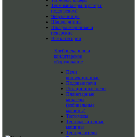
Термомиксеры (куттер с
подогревом)
Чебуречницы
Шашлычницы
Шкафы жарочные и
пекарские
Все категории
Хлебопекарное и
кондитерское
оборудование
Печи
конвекционные
Подовые печи
Ротационные печи
Планетарные
миксеры
(взбивальные
машины)
Тестомесы
Тестораскаточные
машины
Тестоделители