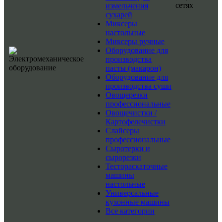
сетях
измельчения
сухарей
Миксеры
настольные
Миксеры ручные
Оборудование для
производства
пасты (макарон)
Оборудование для
производства суши
Овощерезки
профессиональные
Овощечистки /
Картофелечистки
Слайсеры
профессиональные
Сыротерки и
сырорезки
Тестораскаточные
машины
настольные
Универсальные
кухонные машины
Все категории