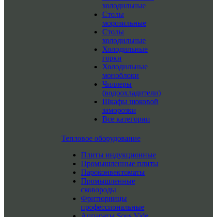
холодильные
Столы
морозильные
Столы
холодильные
Холодильные
горки
Холодильные
моноблоки
Чиллеры
(водоохладители)
Шкафы шоковой
заморозки
Все категории
Тепловое оборудование
Плиты индукционные
Промышленные плиты
Пароконвектоматы
Промышленные
сковороды
Фритюрницы
профессиональные
Аппараты Sous Vide