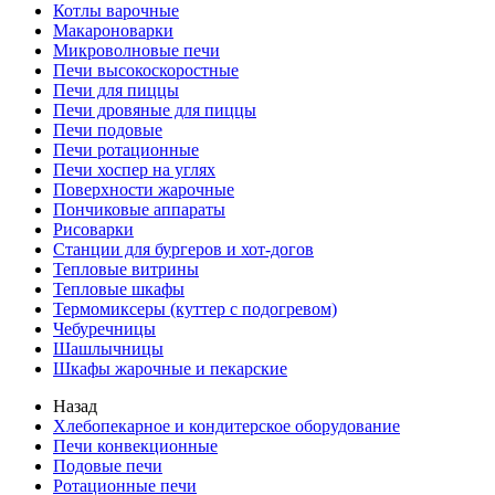
Котлы варочные
Макароноварки
Микроволновые печи
Печи высокоскоростные
Печи для пиццы
Печи дровяные для пиццы
Печи подовые
Печи ротационные
Печи хоспер на углях
Поверхности жарочные
Пончиковые аппараты
Рисоварки
Станции для бургеров и хот-догов
Тепловые витрины
Тепловые шкафы
Термомиксеры (куттер с подогревом)
Чебуречницы
Шашлычницы
Шкафы жарочные и пекарские
Назад
Хлебопекарное и кондитерское оборудование
Печи конвекционные
Подовые печи
Ротационные печи