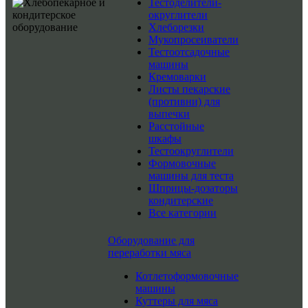
Тестоделители-
округлители
Хлеборезки
Мукопросеиватели
Тестоотсадочные
машины
Кремоварки
Листы пекарские
(противни) для
выпечки
Расстойные
шкафы
Тестоокруглители
Формовочные
машины для теста
Шприцы-дозаторы
кондитерские
Все категории
Оборудование для
переработки мяса
Котлетоформовочные
машины
Куттеры для мяса