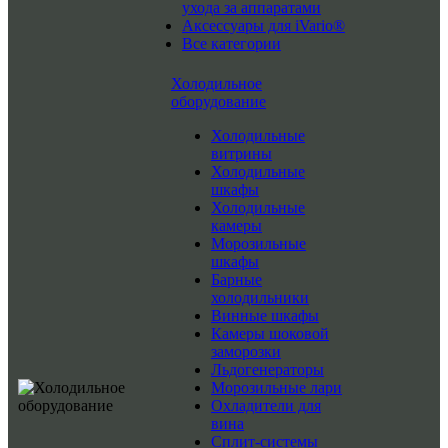
ухода за аппаратами
Аксессуары для iVario®
Все категории
Холодильное
оборудование
Холодильные
витрины
Холодильные
шкафы
Холодильные
камеры
Морозильные
шкафы
Барные
холодильники
Винные шкафы
Камеры шоковой
заморозки
Льдогенераторы
Морозильные лари
Охладители для
вина
Сплит-системы