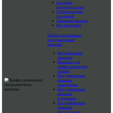
Системы
водоподготовки
Стерилизаторы
для ножей
Термоконтейнеры
Все категории
Профессиональные
посудомоечные
машины
Котломоечные
машины
Машины для
мойки инвентаря
Zernike
Посудомоечные
машины
гранульные
Посудомоечные
машины
купольные
Посудомоечные
машины
фронтальные