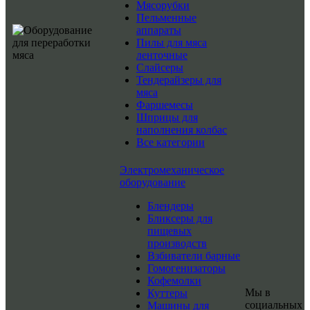
Мясорубки
Пельменные
аппараты
Пилы для мяса
ленточные
Слайсеры
Тендерайзеры для
мяса
Фаршемесы
Шприцы для
наполнения колбас
Все категории
Электромеханическое
оборудование
Блендеры
Бликсеры для
пищевых
производств
Взбиватели барные
Гомогенизаторы
Кофемолки
Мы в
Куттеры
социальных
Машины для