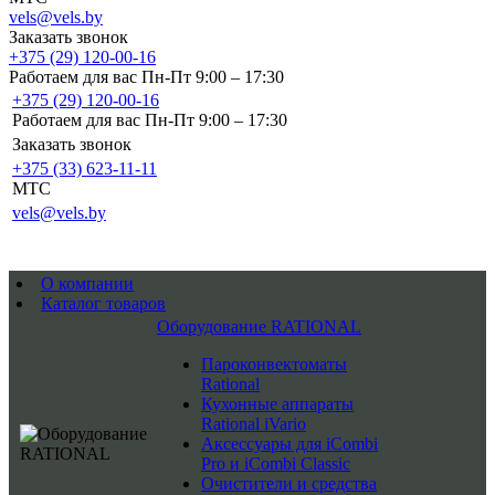
vels@vels.by
Заказать звонок
+375 (29) 120-00-16
Работаем для вас Пн-Пт 9:00 – 17:30
+375 (29) 120-00-16
Работаем для вас Пн-Пт 9:00 – 17:30
Заказать звонок
+375 (33) 623-11-11
MTC
vels@vels.by
О компании
Каталог товаров
Оборудование RATIONAL
Пароконвектоматы
Rational
Кухонные аппараты
Rational iVario
Аксессуары для iCombi
Pro и iCombi Classic
Очистители и средства