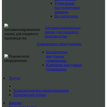
Туннельные
посудомоечные
машины
Все категории
Автоматизированные
линии для пищевого
производства
Упаковочное оборудование
Бескамерные
вакуумные
упаковщики
Камерные вакуумные
упаковщики
Услуги
Технологическое проектирование
Технический сервис
Бренды