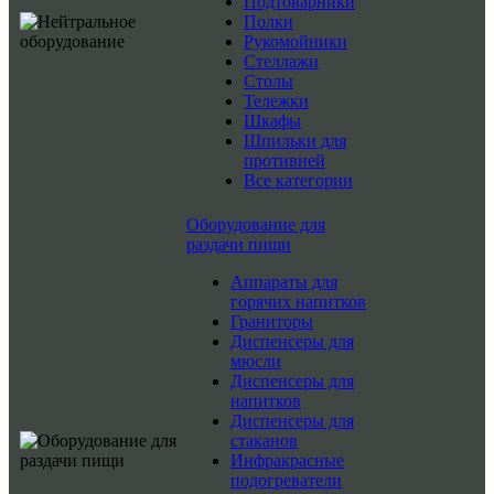
Подтоварники
Полки
Рукомойники
Стеллажи
Столы
Тележки
Шкафы
Шпильки для
противней
Все категории
Оборудование для
раздачи пищи
Аппараты для
горячих напитков
Граниторы
Диспенсеры для
мюсли
Диспенсеры для
напитков
Диспенсеры для
стаканов
Инфракрасные
подогреватели