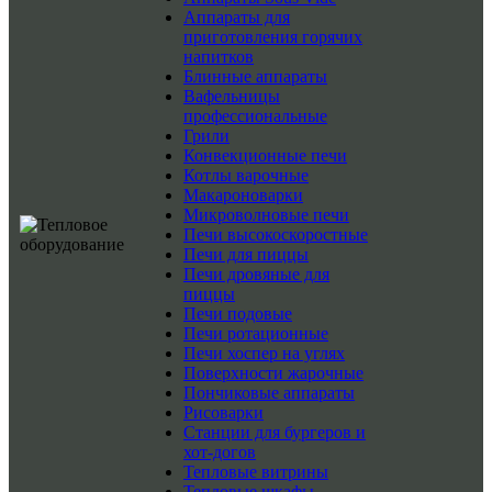
Аппараты для
приготовления горячих
напитков
Блинные аппараты
Вафельницы
профессиональные
Грили
Конвекционные печи
Котлы варочные
Макароноварки
Микроволновые печи
Печи высокоскоростные
Печи для пиццы
Печи дровяные для
пиццы
Печи подовые
Печи ротационные
Печи хоспер на углях
Поверхности жарочные
Пончиковые аппараты
Рисоварки
Станции для бургеров и
хот-догов
Тепловые витрины
Тепловые шкафы