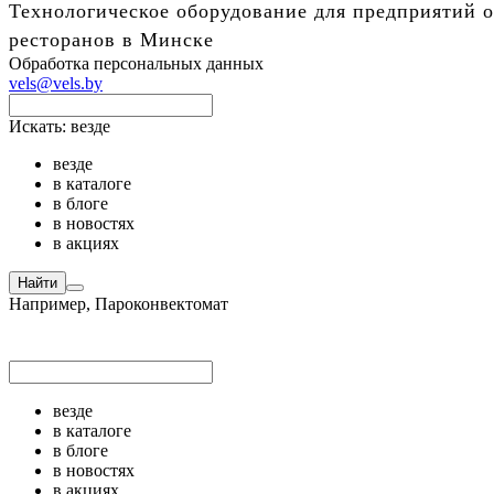
Технологическое оборудование для предприятий о
ресторанов в Минске
Обработка персональных данных
vels@vels.by
Искать:
везде
везде
в каталоге
в блоге
в новостях
в акциях
Найти
Например,
Пароконвектомат
везде
в каталоге
в блоге
в новостях
в акциях