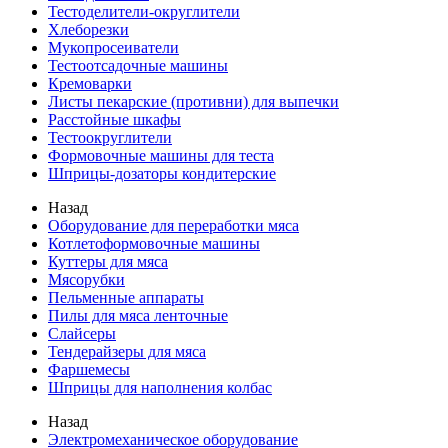
Тестоделители-округлители
Хлеборезки
Мукопросеиватели
Тестоотсадочные машины
Кремоварки
Листы пекарские (противни) для выпечки
Расстойные шкафы
Тестоокруглители
Формовочные машины для теста
Шприцы-дозаторы кондитерские
Назад
Оборудование для переработки мяса
Котлетоформовочные машины
Куттеры для мяса
Мясорубки
Пельменные аппараты
Пилы для мяса ленточные
Слайсеры
Тендерайзеры для мяса
Фаршемесы
Шприцы для наполнения колбас
Назад
Электромеханическое оборудование