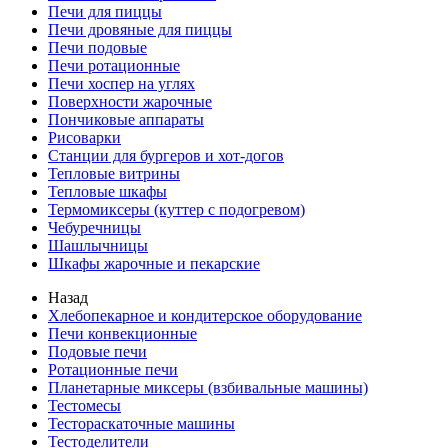
Печи для пиццы
Печи дровяные для пиццы
Печи подовые
Печи ротационные
Печи хоспер на углях
Поверхности жарочные
Пончиковые аппараты
Рисоварки
Станции для бургеров и хот-догов
Тепловые витрины
Тепловые шкафы
Термомиксеры (куттер с подогревом)
Чебуречницы
Шашлычницы
Шкафы жарочные и пекарские
Назад
Хлебопекарное и кондитерское оборудование
Печи конвекционные
Подовые печи
Ротационные печи
Планетарные миксеры (взбивальные машины)
Тестомесы
Тестораскаточные машины
Тестоделители