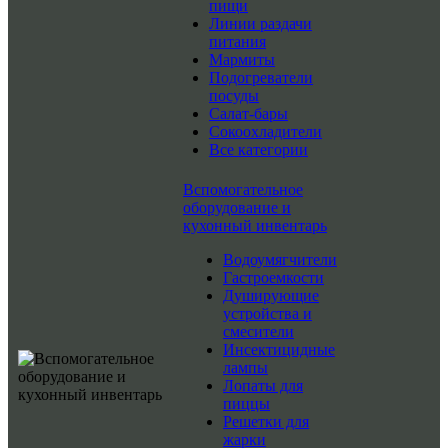
пищи
Линии раздачи
питания
Мармиты
Подогреватели
посуды
Салат-бары
Сокоохладители
Все категории
Вспомогательное
оборудование и
кухонный инвентарь
Водоумягчители
Гастроемкости
Душирующие
устройства и
смесители
Инсектицидные
лампы
Лопаты для
пиццы
Решетки для
жарки