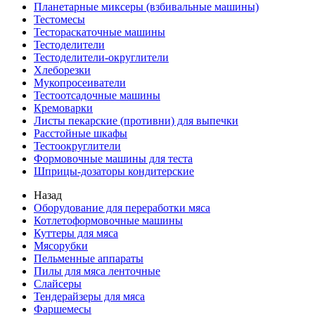
Планетарные миксеры (взбивальные машины)
Тестомесы
Тестораскаточные машины
Тестоделители
Тестоделители-округлители
Хлеборезки
Мукопросеиватели
Тестоотсадочные машины
Кремоварки
Листы пекарские (противни) для выпечки
Расстойные шкафы
Тестоокруглители
Формовочные машины для теста
Шприцы-дозаторы кондитерские
Назад
Оборудование для переработки мяса
Котлетоформовочные машины
Куттеры для мяса
Мясорубки
Пельменные аппараты
Пилы для мяса ленточные
Слайсеры
Тендерайзеры для мяса
Фаршемесы