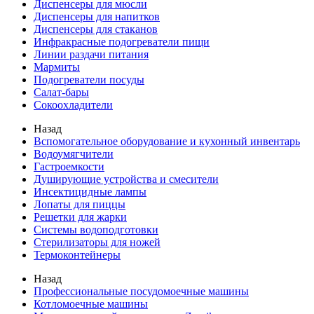
Диспенсеры для мюсли
Диспенсеры для напитков
Диспенсеры для стаканов
Инфракрасные подогреватели пищи
Линии раздачи питания
Мармиты
Подогреватели посуды
Салат-бары
Сокоохладители
Назад
Вспомогательное оборудование и кухонный инвентарь
Водоумягчители
Гастроемкости
Душирующие устройства и смесители
Инсектицидные лампы
Лопаты для пиццы
Решетки для жарки
Системы водоподготовки
Стерилизаторы для ножей
Термоконтейнеры
Назад
Профессиональные посудомоечные машины
Котломоечные машины