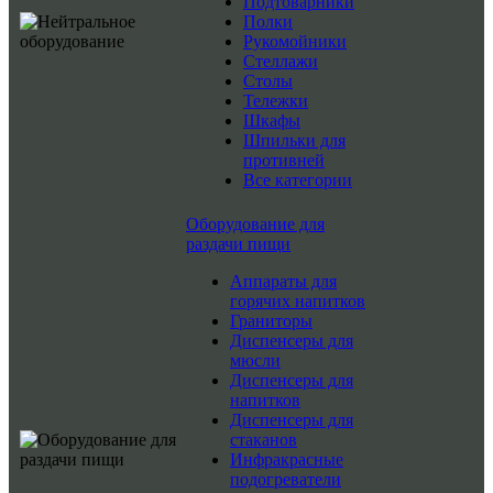
Подтоварники
Полки
Рукомойники
Стеллажи
Столы
Тележки
Шкафы
Шпильки для
противней
Все категории
Оборудование для
раздачи пищи
Аппараты для
горячих напитков
Граниторы
Диспенсеры для
мюсли
Диспенсеры для
напитков
Диспенсеры для
стаканов
Инфракрасные
подогреватели