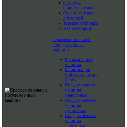
Системы
водоподготовки
Стерилизаторы
для ножей
Термоконтейнеры
Все категории
Профессиональные
посудомоечные
машины
Котломоечные
машины
Машины для
мойки инвентаря
Zernike
Посудомоечные
машины
гранульные
Посудомоечные
машины
купольные
Посудомоечные
машины
фронтальные