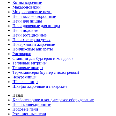
Котлы варочные
Макароноварки
Микроволновые печи
Печи высокоскоростные
Печи для пиццы
Печи дровяные для пиццы
Печи подовые
Печи ротационные
Печи хоспер на углях
Поверхности жарочные
Пончиковые аппараты
Рисоварки
Станции для бургеров и хот-догов
Тепловые витрины
Тепловые шкафы
Термомиксеры (куттер с подогревом)
Чебуречницы
Шашлычницы
Шкафы жарочные и пекарские
Назад
Хлебопекарное и кондитерское оборудование
Печи конвекционные
Подовые печи
Ротационные печи