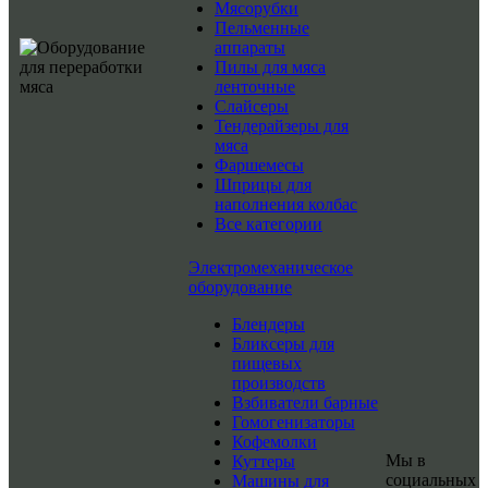
Мясорубки
Пельменные
аппараты
Пилы для мяса
ленточные
Слайсеры
Тендерайзеры для
мяса
Фаршемесы
Шприцы для
наполнения колбас
Все категории
Электромеханическое
оборудование
Блендеры
Бликсеры для
пищевых
производств
Взбиватели барные
Гомогенизаторы
Кофемолки
Мы в
Куттеры
социальных
Машины для