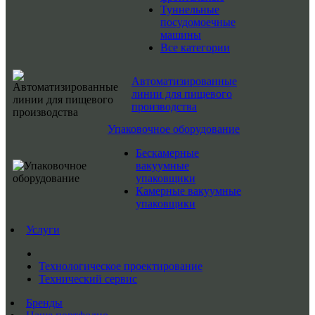
Туннельные
посудомоечные
машины
Все категории
Автоматизированные
линии для пищевого
производства
Упаковочное оборудование
Бескамерные
вакуумные
упаковщики
Камерные вакуумные
упаковщики
Услуги
Технологическое проектирование
Технический сервис
Бренды