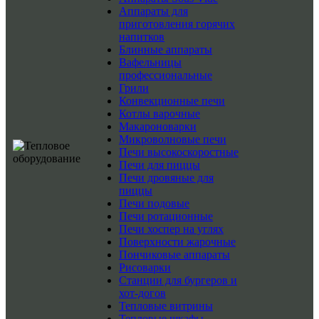
Аппараты для
приготовления горячих
напитков
Блинные аппараты
Вафельницы
профессиональные
Грили
Конвекционные печи
Котлы варочные
Макароноварки
Микроволновые печи
Печи высокоскоростные
Печи для пиццы
Печи дровяные для
пиццы
Печи подовые
Печи ротационные
Печи хоспер на углях
Поверхности жарочные
Пончиковые аппараты
Рисоварки
Станции для бургеров и
хот-догов
Тепловые витрины
Тепловые шкафы