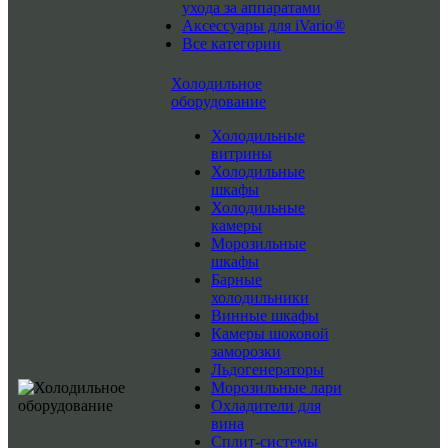
ухода за аппаратами
Аксессуары для iVario®
Все категории
Холодильное
оборудование
Холодильные
витрины
Холодильные
шкафы
Холодильные
камеры
Морозильные
шкафы
Барные
холодильники
Винные шкафы
Камеры шоковой
заморозки
Льдогенераторы
Морозильные лари
Охладители для
вина
Сплит-системы