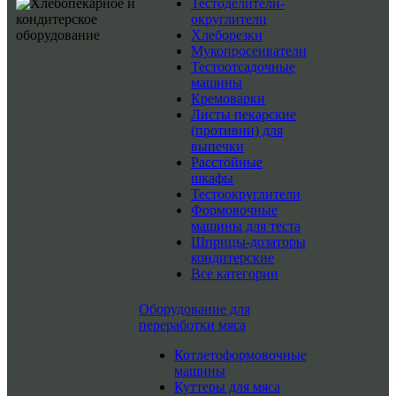
Тестоделители-
округлители
Хлеборезки
Мукопросеиватели
Тестоотсадочные
машины
Кремоварки
Листы пекарские
(противни) для
выпечки
Расстойные
шкафы
Тестоокруглители
Формовочные
машины для теста
Шприцы-дозаторы
кондитерские
Все категории
Оборудование для
переработки мяса
Котлетоформовочные
машины
Куттеры для мяса