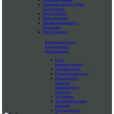
Термомиксеры (куттер с
подогревом)
Чебуречницы
Шашлычницы
Шкафы жарочные и
пекарские
Все категории
Хлебопекарное и
кондитерское
оборудование
Печи
конвекционные
Подовые печи
Ротационные печи
Планетарные
миксеры
(взбивальные
машины)
Тестомесы
Тестораскаточные
машины
Тестоделители