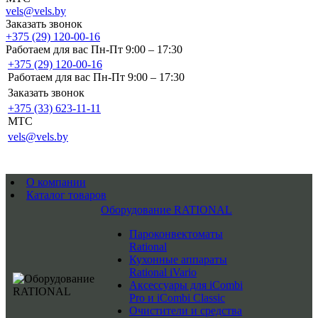
vels@vels.by
Заказать звонок
+375 (29) 120-00-16
Работаем для вас Пн-Пт 9:00 – 17:30
+375 (29) 120-00-16
Работаем для вас Пн-Пт 9:00 – 17:30
Заказать звонок
+375 (33) 623-11-11
MTC
vels@vels.by
О компании
Каталог товаров
Оборудование RATIONAL
Пароконвектоматы
Rational
Кухонные аппараты
Rational iVario
Аксессуары для iCombi
Pro и iCombi Classic
Очистители и средства