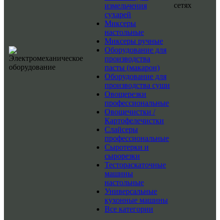
сетях
измельчения
сухарей
Миксеры
настольные
Миксеры ручные
Оборудование для
производства
пасты (макарон)
Оборудование для
производства суши
Овощерезки
профессиональные
Овощечистки /
Картофелечистки
Слайсеры
профессиональные
Сыротерки и
сырорезки
Тестораскаточные
машины
настольные
Универсальные
кухонные машины
Все категории