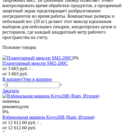
творожных масс. Встроенный таймер позволяет точно
контролировать время обработки продуктов, а прозрачный
защитный экран предотвращает разбрызгивание
ингредиентов во время работы. Компактные размеры и
небольшой вес (20 кг) делают этот миксер идеальным
выбором для небольших пекарен, кондитерских цехов и
ресторанов, где каждый квадратный метр рабочего
пространства на счету.
Похожие товары
0%
Планетарный миксер SM2-200C
от 3 603 руб.
/ .
от 3 603 руб.
В корзину
Уже в корзине
−
+
Заказать
новинка
рекомендуем
0%
Взбивальная машина Kevo20B (Ram, Италия)
от 12 612.60 руб.
/ .
от 12 612.60 руб.