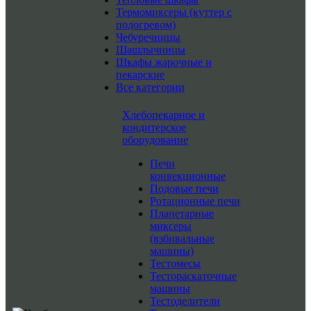
Термомиксеры (куттер с
подогревом)
Чебуречницы
Шашлычницы
Шкафы жарочные и
пекарские
Все категории
Хлебопекарное и
кондитерское
оборудование
Печи
конвекционные
Подовые печи
Ротационные печи
Планетарные
миксеры
(взбивальные
машины)
Тестомесы
Тестораскаточные
машины
Тестоделители