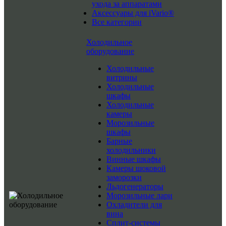
ухода за аппаратами
Аксессуары для iVario®
Все категории
Холодильное
оборудование
Холодильные
витрины
Холодильные
шкафы
Холодильные
камеры
Морозильные
шкафы
Барные
холодильники
Винные шкафы
Камеры шоковой
заморозки
Льдогенераторы
Морозильные лари
Охладители для
вина
Сплит-системы