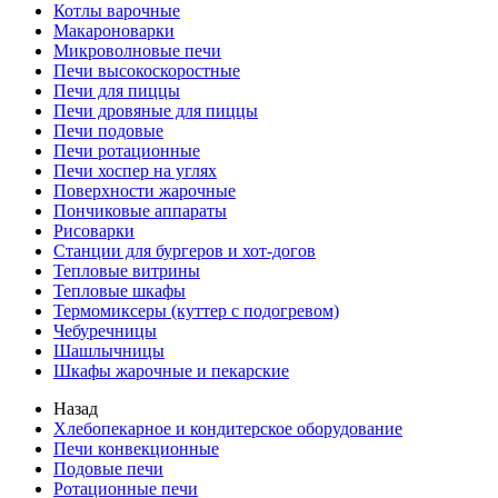
Котлы варочные
Макароноварки
Микроволновые печи
Печи высокоскоростные
Печи для пиццы
Печи дровяные для пиццы
Печи подовые
Печи ротационные
Печи хоспер на углях
Поверхности жарочные
Пончиковые аппараты
Рисоварки
Станции для бургеров и хот-догов
Тепловые витрины
Тепловые шкафы
Термомиксеры (куттер с подогревом)
Чебуречницы
Шашлычницы
Шкафы жарочные и пекарские
Назад
Хлебопекарное и кондитерское оборудование
Печи конвекционные
Подовые печи
Ротационные печи