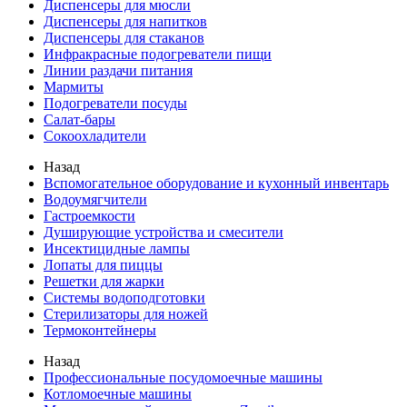
Диспенсеры для мюсли
Диспенсеры для напитков
Диспенсеры для стаканов
Инфракрасные подогреватели пищи
Линии раздачи питания
Мармиты
Подогреватели посуды
Салат-бары
Сокоохладители
Назад
Вспомогательное оборудование и кухонный инвентарь
Водоумягчители
Гастроемкости
Душирующие устройства и смесители
Инсектицидные лампы
Лопаты для пиццы
Решетки для жарки
Системы водоподготовки
Стерилизаторы для ножей
Термоконтейнеры
Назад
Профессиональные посудомоечные машины
Котломоечные машины