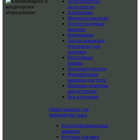
Тестоделители-
округлители
Хлеборезки
Мукопросеиватели
Тестоотсадочные
машины
Кремоварки
Листы пекарские
(противни) для
выпечки
Расстойные
шкафы
Тестоокруглители
Формовочные
машины для теста
Шприцы-дозаторы
кондитерские
Все категории
Оборудование для
переработки мяса
Котлетоформовочные
машины
Куттеры для мяса