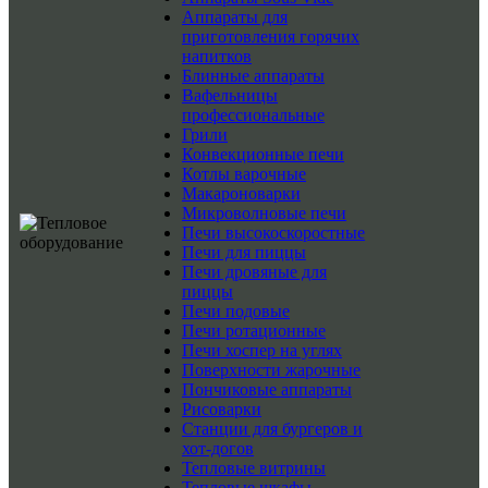
Аппараты для
приготовления горячих
напитков
Блинные аппараты
Вафельницы
профессиональные
Грили
Конвекционные печи
Котлы варочные
Макароноварки
Микроволновые печи
Печи высокоскоростные
Печи для пиццы
Печи дровяные для
пиццы
Печи подовые
Печи ротационные
Печи хоспер на углях
Поверхности жарочные
Пончиковые аппараты
Рисоварки
Станции для бургеров и
хот-догов
Тепловые витрины
Тепловые шкафы