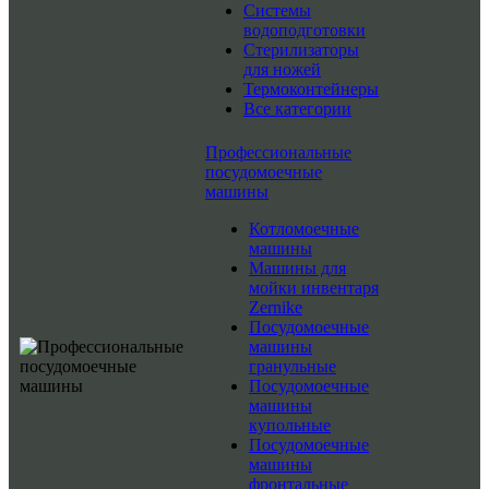
Системы
водоподготовки
Стерилизаторы
для ножей
Термоконтейнеры
Все категории
Профессиональные
посудомоечные
машины
Котломоечные
машины
Машины для
мойки инвентаря
Zernike
Посудомоечные
машины
гранульные
Посудомоечные
машины
купольные
Посудомоечные
машины
фронтальные