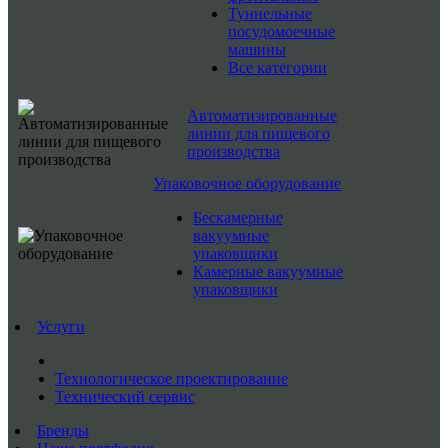
Туннельные
посудомоечные
машины
Все категории
Автоматизированные
линии для пищевого
производства
Упаковочное оборудование
Бескамерные
вакуумные
упаковщики
Камерные вакуумные
упаковщики
Услуги
Технологическое проектирование
Технический сервис
Бренды