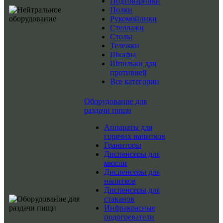
Подтоварники
Полки
Рукомойники
Стеллажи
Столы
Тележки
Шкафы
Шпильки для
противней
Все категории
Оборудование для
раздачи пищи
Аппараты для
горячих напитков
Граниторы
Диспенсеры для
мюсли
Диспенсеры для
напитков
Диспенсеры для
стаканов
Инфракрасные
подогреватели