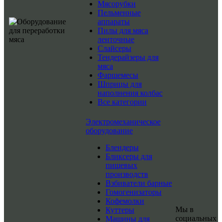
Мясорубки
Пельменные
аппараты
Пилы для мяса
ленточные
Слайсеры
Тендерайзеры для
мяса
Фаршемесы
Шприцы для
наполнения колбас
Все категории
Электромеханическое
оборудование
Блендеры
Бликсеры для
пищевых
производств
Взбиватели барные
Гомогенизаторы
Кофемолки
Мы в
Куттеры
социальных
Машины для