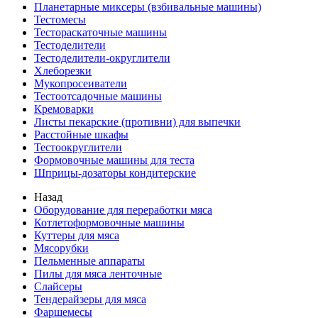
Планетарные миксеры (взбивальные машины)
Тестомесы
Тестораскаточные машины
Тестоделители
Тестоделители-округлители
Хлеборезки
Мукопросеиватели
Тестоотсадочные машины
Кремоварки
Листы пекарские (противни) для выпечки
Расстойные шкафы
Тестоокруглители
Формовочные машины для теста
Шприцы-дозаторы кондитерские
Назад
Оборудование для переработки мяса
Котлетоформовочные машины
Куттеры для мяса
Мясорубки
Пельменные аппараты
Пилы для мяса ленточные
Слайсеры
Тендерайзеры для мяса
Фаршемесы