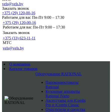
vels@vels.by
Заказать звонок
+375 (29) 120-00-16
Работаем для вас Пн-Пт 9:00 – 17:30
+375 (29) 120-00-16
Работаем для вас Пн-Пт 9:00 – 17:30
Заказать звонок
+375 (33) 623-11-11
MTC
vels@vels.by
О компании
Каталог товаров
Оборудование RATIONAL
Пароконвектоматы
Rational
Кухонные аппараты
Rational iVario
Аксессуары для iCombi
Pro и iCombi Classic
Очистители и средства