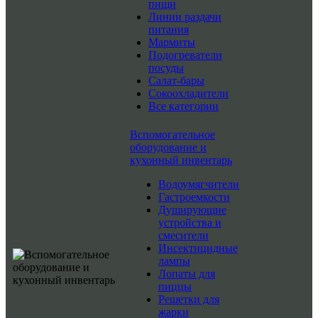
пищи
Линии раздачи
питания
Мармиты
Подогреватели
посуды
Салат-бары
Сокоохладители
Все категории
Вспомогательное
оборудование и
кухонный инвентарь
Водоумягчители
Гастроемкости
Душирующие
устройства и
смесители
Инсектицидные
лампы
Лопаты для
пиццы
Решетки для
жарки