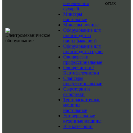
сетях
измельчения
сухарей
Миксеры
настольные
Миксеры ручные
Оборудование для
производства
пасты (макарон)
Оборудование для
производства суши
Овощерезки
профессиональные
Овощечистки /
Картофелечистки
Слайсеры
профессиональные
Сыротерки и
сырорезки
Тестораскаточные
машины
настольные
Универсальные
кухонные машины
Все категории