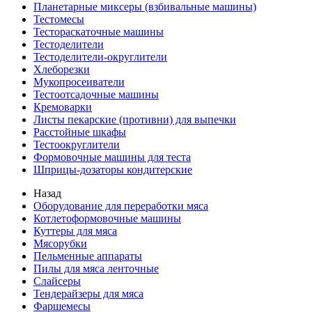
Планетарные миксеры (взбивальные машины)
Тестомесы
Тестораскаточные машины
Тестоделители
Тестоделители-округлители
Хлеборезки
Мукопросеиватели
Тестоотсадочные машины
Кремоварки
Листы пекарские (противни) для выпечки
Расстойные шкафы
Тестоокруглители
Формовочные машины для теста
Шприцы-дозаторы кондитерские
Назад
Оборудование для переработки мяса
Котлетоформовочные машины
Куттеры для мяса
Мясорубки
Пельменные аппараты
Пилы для мяса ленточные
Слайсеры
Тендерайзеры для мяса
Фаршемесы