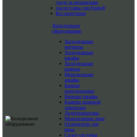
ухода за аппаратами
Аксессуары для iVario®
Все категории
Холодильное
оборудование
Холодильные
витрины
Холодильные
шкафы
Холодильные
камеры
Морозильные
шкафы
Барные
холодильники
Винные шкафы
Камеры шоковой
заморозки
Льдогенераторы
Морозильные лари
Охладители для
вина
Сплит-системы