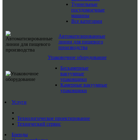
Туннельные
посудомоечные
машины
Все категории
Автоматизированные
линии для пищевого
производства
Упаковочное оборудование
Бескамерные
вакуумные
упаковщики
Камерные вакуумные
упаковщики
Услуги
Технологическое проектирование
Технический сервис
Бренды