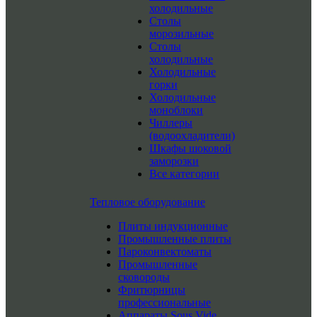
холодильные
Столы
морозильные
Столы
холодильные
Холодильные
горки
Холодильные
моноблоки
Чиллеры
(водоохладители)
Шкафы шоковой
заморозки
Все категории
Тепловое оборудование
Плиты индукционные
Промышленные плиты
Пароконвектоматы
Промышленные
сковороды
Фритюрницы
профессиональные
Аппараты Sous Vide