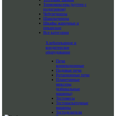
Термомиксеры (куттер с
подогревом)
Чебуречницы
Шашлычницы
Шкафы жарочные и
пекарские
Все категории
Хлебопекарное и
кондитерское
оборудование
Печи
конвекционные
Подовые печи
Ротационные печи
Планетарные
миксеры
(взбивальные
машины)
Тестомесы
Тестораскаточные
машины
Тестоделители