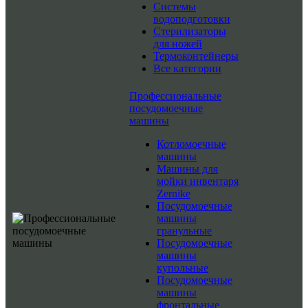
Системы
водоподготовки
Стерилизаторы
для ножей
Термоконтейнеры
Все категории
Профессиональные
посудомоечные
машины
Котломоечные
машины
Машины для
мойки инвентаря
Zernike
Посудомоечные
машины
гранульные
Посудомоечные
машины
купольные
Посудомоечные
машины
фронтальные