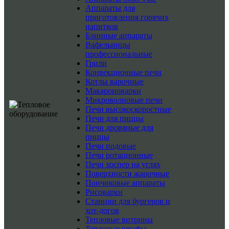
Аппараты для
приготовления горячих
напитков
Блинные аппараты
Вафельницы
профессиональные
Грили
Конвекционные печи
Котлы варочные
Макароноварки
Микроволновые печи
Печи высокоскоростные
Печи для пиццы
Печи дровяные для
пиццы
Печи подовые
Печи ротационные
Печи хоспер на углях
Поверхности жарочные
Пончиковые аппараты
Рисоварки
Станции для бургеров и
хот-догов
Тепловые витрины
Тепловые шкафы