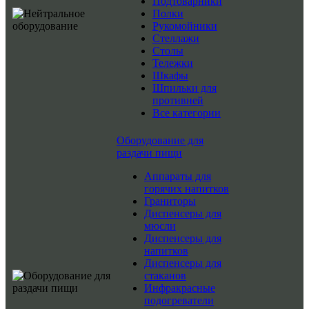
Подтоварники
Полки
Рукомойники
Стеллажи
Столы
Тележки
Шкафы
Шпильки для
противней
Все категории
Оборудование для
раздачи пищи
Аппараты для
горячих напитков
Граниторы
Диспенсеры для
мюсли
Диспенсеры для
напитков
Диспенсеры для
стаканов
Инфракрасные
подогреватели