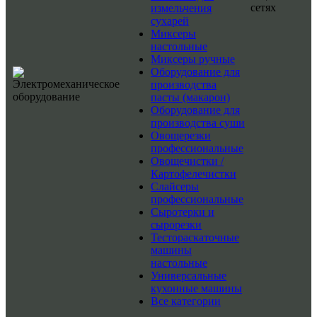
сетях
измельчения
сухарей
Миксеры
настольные
Миксеры ручные
Оборудование для
производства
пасты (макарон)
Оборудование для
производства суши
Овощерезки
профессиональные
Овощечистки /
Картофелечистки
Слайсеры
профессиональные
Сыротерки и
сырорезки
Тестораскаточные
машины
настольные
Универсальные
кухонные машины
Все категории