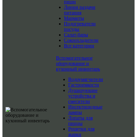
пищи
Линии раздачи
питания
Мармиты
Подогреватели
посуды
Салат-бары
Сокоохладители
Все категории
Вспомогательное
оборудование и
кухонный инвентарь
Водоумягчители
Гастроемкости
Душирующие
устройства и
смесители
Инсектицидные
лампы
Лопаты для
пиццы
Решетки для
жарки