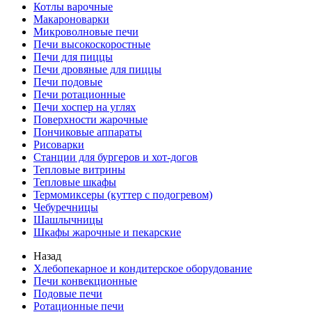
Котлы варочные
Макароноварки
Микроволновые печи
Печи высокоскоростные
Печи для пиццы
Печи дровяные для пиццы
Печи подовые
Печи ротационные
Печи хоспер на углях
Поверхности жарочные
Пончиковые аппараты
Рисоварки
Станции для бургеров и хот-догов
Тепловые витрины
Тепловые шкафы
Термомиксеры (куттер с подогревом)
Чебуречницы
Шашлычницы
Шкафы жарочные и пекарские
Назад
Хлебопекарное и кондитерское оборудование
Печи конвекционные
Подовые печи
Ротационные печи