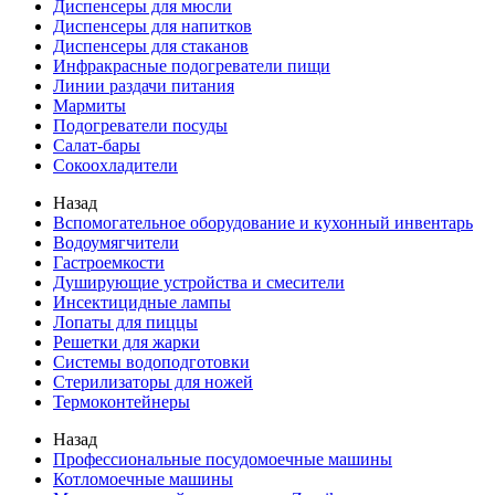
Диспенсеры для мюсли
Диспенсеры для напитков
Диспенсеры для стаканов
Инфракрасные подогреватели пищи
Линии раздачи питания
Мармиты
Подогреватели посуды
Салат-бары
Сокоохладители
Назад
Вспомогательное оборудование и кухонный инвентарь
Водоумягчители
Гастроемкости
Душирующие устройства и смесители
Инсектицидные лампы
Лопаты для пиццы
Решетки для жарки
Системы водоподготовки
Стерилизаторы для ножей
Термоконтейнеры
Назад
Профессиональные посудомоечные машины
Котломоечные машины