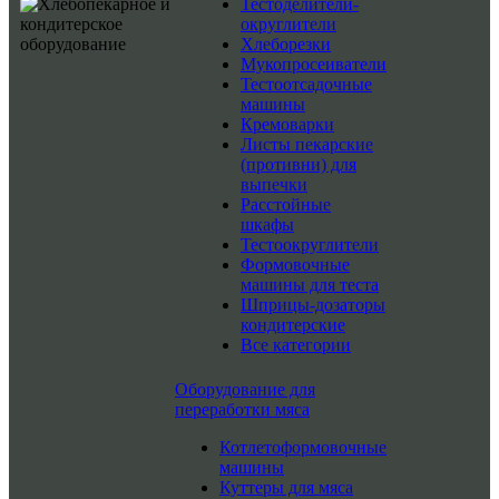
Тестоделители-
округлители
Хлеборезки
Мукопросеиватели
Тестоотсадочные
машины
Кремоварки
Листы пекарские
(противни) для
выпечки
Расстойные
шкафы
Тестоокруглители
Формовочные
машины для теста
Шприцы-дозаторы
кондитерские
Все категории
Оборудование для
переработки мяса
Котлетоформовочные
машины
Куттеры для мяса