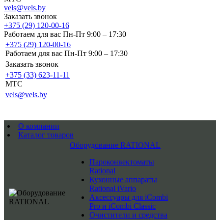
vels@vels.by
Заказать звонок
+375 (29) 120-00-16
Работаем для вас Пн-Пт 9:00 – 17:30
+375 (29) 120-00-16
Работаем для вас Пн-Пт 9:00 – 17:30
Заказать звонок
+375 (33) 623-11-11
MTC
vels@vels.by
О компании
Каталог товаров
Оборудование RATIONAL
Пароконвектоматы
Rational
Кухонные аппараты
Rational iVario
Аксессуары для iCombi
Pro и iCombi Classic
Очистители и средства