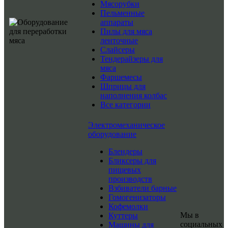
Мясорубки
Пельменные
аппараты
Пилы для мяса
ленточные
Слайсеры
Тендерайзеры для
мяса
Фаршемесы
Шприцы для
наполнения колбас
Все категории
Электромеханическое
оборудование
Блендеры
Бликсеры для
пищевых
производств
Взбиватели барные
Гомогенизаторы
Кофемолки
Мы в
Куттеры
социальных
Машины для