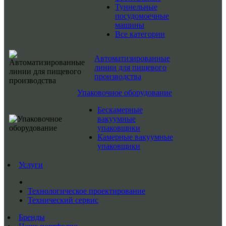
Туннельные
посудомоечные
машины
Все категории
Автоматизированные
линии для пищевого
производства
Упаковочное оборудование
Бескамерные
вакуумные
упаковщики
Камерные вакуумные
упаковщики
Услуги
Технологическое проектирование
Технический сервис
Бренды