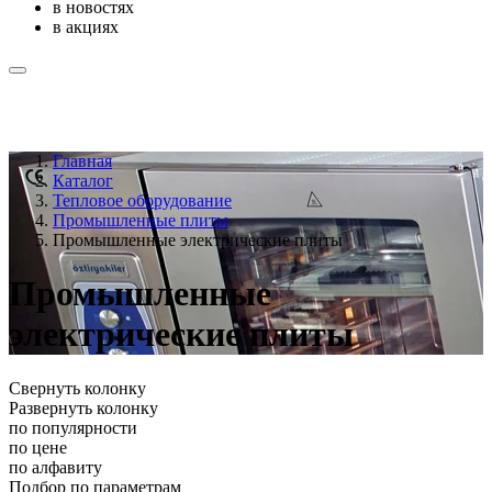
в новостях
в акциях
Главная
Каталог
Тепловое оборудование
Промышленные плиты
Промышленные электрические плиты
Промышленные
электрические плиты
Свернуть колонку
Развернуть колонку
по популярности
по цене
по алфавиту
Подбор по параметрам