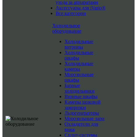
ухода за аппаратами
Аксессуары для iVario®
Все категории
Холодильное
оборудование
Холодильные
витрины
Холодильные
шкафы
Холодильные
камеры
Морозильные
шкафы
Барные
холодильники
Винные шкафы
Камеры шоковой
заморозки
Льдогенераторы
Морозильные лари
Охладители для
вина
Сплит-системы