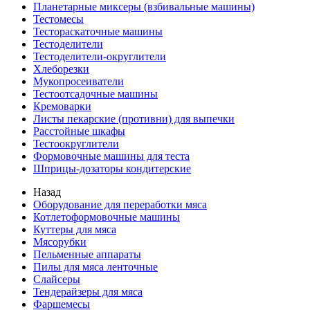
Планетарные миксеры (взбивальные машины)
Тестомесы
Тестораскаточные машины
Тестоделители
Тестоделители-округлители
Хлеборезки
Мукопросеиватели
Тестоотсадочные машины
Кремоварки
Листы пекарские (противни) для выпечки
Расстойные шкафы
Тестоокруглители
Формовочные машины для теста
Шприцы-дозаторы кондитерские
Назад
Оборудование для переработки мяса
Котлетоформовочные машины
Куттеры для мяса
Мясорубки
Пельменные аппараты
Пилы для мяса ленточные
Слайсеры
Тендерайзеры для мяса
Фаршемесы