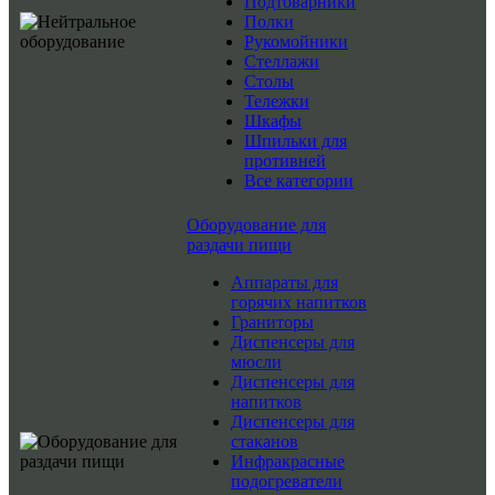
Подтоварники
Полки
Рукомойники
Стеллажи
Столы
Тележки
Шкафы
Шпильки для
противней
Все категории
Оборудование для
раздачи пищи
Аппараты для
горячих напитков
Граниторы
Диспенсеры для
мюсли
Диспенсеры для
напитков
Диспенсеры для
стаканов
Инфракрасные
подогреватели