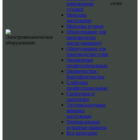
сетях
измельчения
сухарей
Миксеры
настольные
Миксеры ручные
Оборудование для
производства
пасты (макарон)
Оборудование для
производства суши
Овощерезки
профессиональные
Овощечистки /
Картофелечистки
Слайсеры
профессиональные
Сыротерки и
сырорезки
Тестораскаточные
машины
настольные
Универсальные
кухонные машины
Все категории