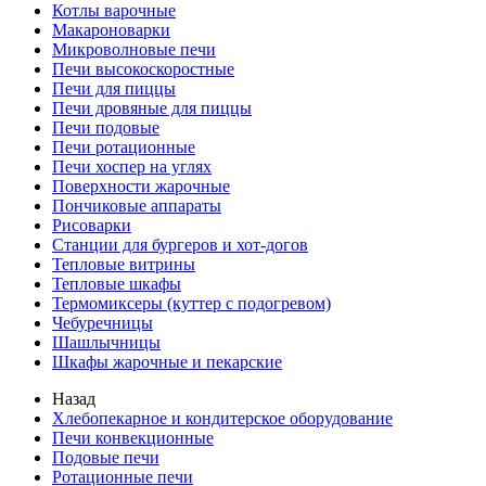
Котлы варочные
Макароноварки
Микроволновые печи
Печи высокоскоростные
Печи для пиццы
Печи дровяные для пиццы
Печи подовые
Печи ротационные
Печи хоспер на углях
Поверхности жарочные
Пончиковые аппараты
Рисоварки
Станции для бургеров и хот-догов
Тепловые витрины
Тепловые шкафы
Термомиксеры (куттер с подогревом)
Чебуречницы
Шашлычницы
Шкафы жарочные и пекарские
Назад
Хлебопекарное и кондитерское оборудование
Печи конвекционные
Подовые печи
Ротационные печи