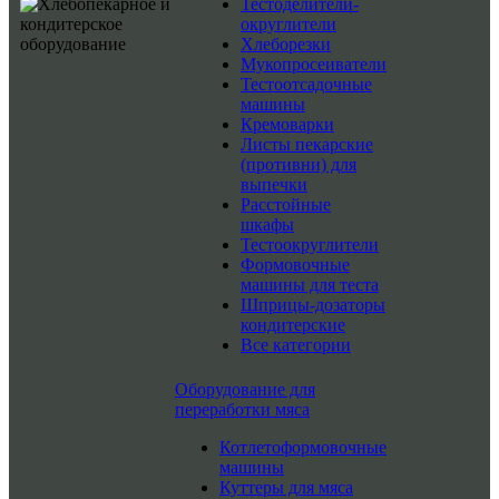
Тестоделители-
округлители
Хлеборезки
Мукопросеиватели
Тестоотсадочные
машины
Кремоварки
Листы пекарские
(противни) для
выпечки
Расстойные
шкафы
Тестоокруглители
Формовочные
машины для теста
Шприцы-дозаторы
кондитерские
Все категории
Оборудование для
переработки мяса
Котлетоформовочные
машины
Куттеры для мяса