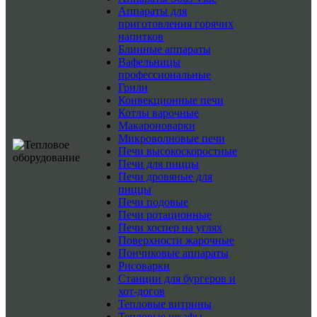
Аппараты для
приготовления горячих
напитков
Блинные аппараты
Вафельницы
профессиональные
Грили
Конвекционные печи
Котлы варочные
Макароноварки
Микроволновые печи
Печи высокоскоростные
Печи для пиццы
Печи дровяные для
пиццы
Печи подовые
Печи ротационные
Печи хоспер на углях
Поверхности жарочные
Пончиковые аппараты
Рисоварки
Станции для бургеров и
хот-догов
Тепловые витрины
Тепловые шкафы