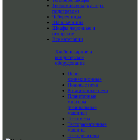
Термомиксеры (куттер с
подогревом)
Чебуречницы
Шашлычницы
Шкафы жарочные и
пекарские
Все категории
Хлебопекарное и
кондитерское
оборудование
Печи
конвекционные
Подовые печи
Ротационные печи
Планетарные
миксеры
(взбивальные
машины)
Тестомесы
Тестораскаточные
машины
Тестоделители