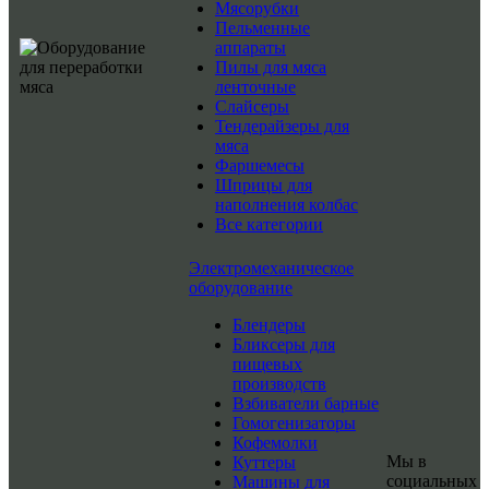
Мясорубки
Пельменные
аппараты
Пилы для мяса
ленточные
Слайсеры
Тендерайзеры для
мяса
Фаршемесы
Шприцы для
наполнения колбас
Все категории
Электромеханическое
оборудование
Блендеры
Бликсеры для
пищевых
производств
Взбиватели барные
Гомогенизаторы
Кофемолки
Мы в
Куттеры
социальных
Машины для