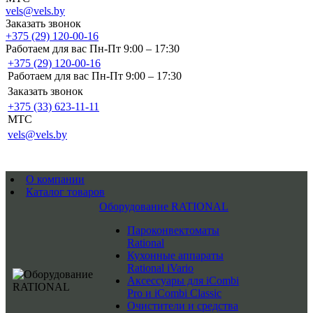
vels@vels.by
Заказать звонок
+375 (29) 120-00-16
Работаем для вас Пн-Пт 9:00 – 17:30
+375 (29) 120-00-16
Работаем для вас Пн-Пт 9:00 – 17:30
Заказать звонок
+375 (33) 623-11-11
MTC
vels@vels.by
О компании
Каталог товаров
Оборудование RATIONAL
Пароконвектоматы
Rational
Кухонные аппараты
Rational iVario
Аксессуары для iCombi
Pro и iCombi Classic
Очистители и средства