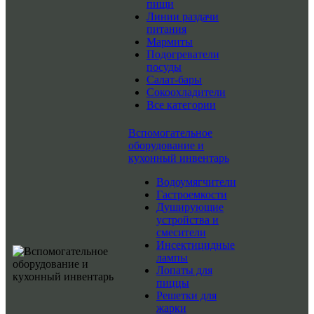
пищи
Линии раздачи
питания
Мармиты
Подогреватели
посуды
Салат-бары
Сокоохладители
Все категории
Вспомогательное
оборудование и
кухонный инвентарь
Водоумягчители
Гастроемкости
Душирующие
устройства и
смесители
Инсектицидные
лампы
Лопаты для
пиццы
Решетки для
жарки