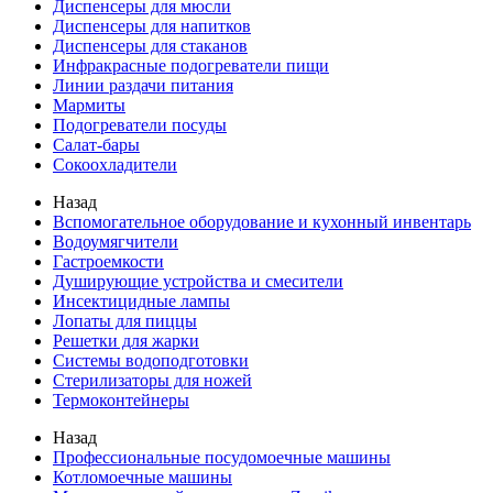
Диспенсеры для мюсли
Диспенсеры для напитков
Диспенсеры для стаканов
Инфракрасные подогреватели пищи
Линии раздачи питания
Мармиты
Подогреватели посуды
Салат-бары
Сокоохладители
Назад
Вспомогательное оборудование и кухонный инвентарь
Водоумягчители
Гастроемкости
Душирующие устройства и смесители
Инсектицидные лампы
Лопаты для пиццы
Решетки для жарки
Системы водоподготовки
Стерилизаторы для ножей
Термоконтейнеры
Назад
Профессиональные посудомоечные машины
Котломоечные машины