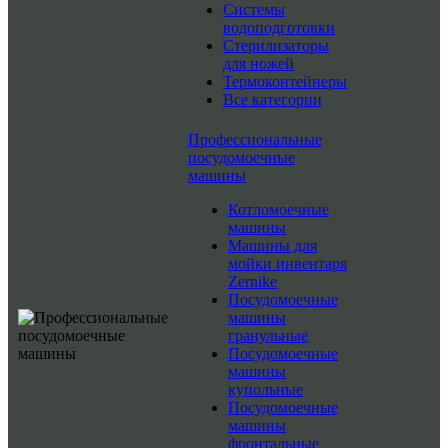
Системы
водоподготовки
Стерилизаторы
для ножей
Термоконтейнеры
Все категории
Профессиональные
посудомоечные
машины
Котломоечные
машины
Машины для
мойки инвентаря
Zernike
Посудомоечные
машины
гранульные
Посудомоечные
машины
купольные
Посудомоечные
машины
фронтальные