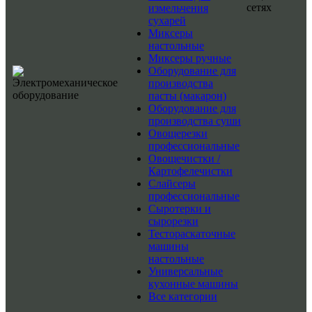
сетях
измельчения
сухарей
Миксеры
настольные
Миксеры ручные
Оборудование для
производства
пасты (макарон)
Оборудование для
производства суши
Овощерезки
профессиональные
Овощечистки /
Картофелечистки
Слайсеры
профессиональные
Сыротерки и
сырорезки
Тестораскаточные
машины
настольные
Универсальные
кухонные машины
Все категории