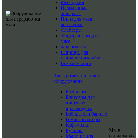
Мясорубки
Пельменные
аппараты
Пилы для мяса
ленточные
Слайсеры
Тендерайзеры для
мяса
Фаршемесы
Шприцы для
наполнения колбас
Все категории
Электромеханическое
оборудование
Блендеры
Бликсеры для
пищевых
производств
Взбиватели барные
Гомогенизаторы
Кофемолки
Мы в
Куттеры
социальных
Машины для