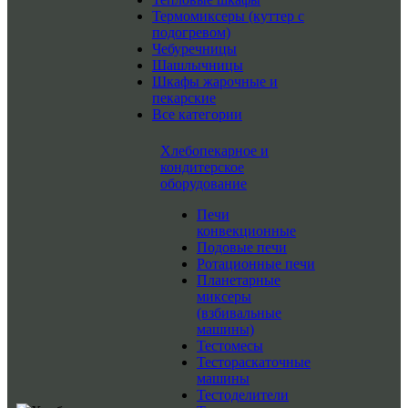
Термомиксеры (куттер с
подогревом)
Чебуречницы
Шашлычницы
Шкафы жарочные и
пекарские
Все категории
Хлебопекарное и
кондитерское
оборудование
Печи
конвекционные
Подовые печи
Ротационные печи
Планетарные
миксеры
(взбивальные
машины)
Тестомесы
Тестораскаточные
машины
Тестоделители