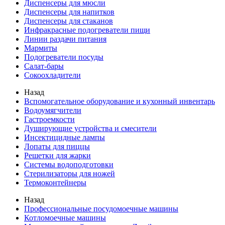
Диспенсеры для мюсли
Диспенсеры для напитков
Диспенсеры для стаканов
Инфракрасные подогреватели пищи
Линии раздачи питания
Мармиты
Подогреватели посуды
Салат-бары
Сокоохладители
Назад
Вспомогательное оборудование и кухонный инвентарь
Водоумягчители
Гастроемкости
Душирующие устройства и смесители
Инсектицидные лампы
Лопаты для пиццы
Решетки для жарки
Системы водоподготовки
Стерилизаторы для ножей
Термоконтейнеры
Назад
Профессиональные посудомоечные машины
Котломоечные машины