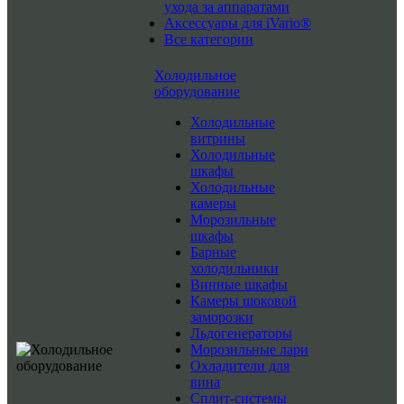
ухода за аппаратами
Аксессуары для iVario®
Все категории
Холодильное
оборудование
Холодильные
витрины
Холодильные
шкафы
Холодильные
камеры
Морозильные
шкафы
Барные
холодильники
Винные шкафы
Камеры шоковой
заморозки
Льдогенераторы
Морозильные лари
Охладители для
вина
Сплит-системы