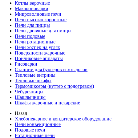
Котлы варочные
Макароноварки
Микроволновые печи
Печи высокоскоростные
Печи для пиццы
Печи дровяные для пиццы
Печи подовые
Печи ротационные
Печи хоспер на углях
Поверхности жарочные
Пончиковые аппараты
Рисоварки
Станции для бургеров и хот-догов
Тепловые витрины
Тепловые шкафы
Термомиксеры (куттер с подогревом)
Чебуречницы
Шашлычницы
Шкафы жарочные и пекарские
Назад
Хлебопекарное и кондитерское оборудование
Печи конвекционные
Подовые печи
Ротационные печи