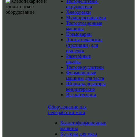
Тестоделители-
округлители
Хлеборезки
Мукопросеиватели
Тестоотсадочные
машины
Кремоварки
Листы пекарские
(противни) для
выпечки
Расстойные
шкафы
Тестоокруглители
Формовочные
машины для теста
Шприцы-дозаторы
кондитерские
Все категории
Оборудование для
переработки мяса
Котлетоформовочные
машины
Куттеры для мяса