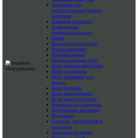
Аппараты для
приготовления горячих
напитков
Блинные аппараты
Вафельницы
профессиональные
Грили
Конвекционные печи
Котлы варочные
Макароноварки
Микроволновые печи
Печи высокоскоростные
Печи для пиццы
Печи дровяные для
пиццы
Печи подовые
Печи ротационные
Печи хоспер на углях
Поверхности жарочные
Пончиковые аппараты
Рисоварки
Станции для бургеров и
хот-догов
Тепловые витрины
Тепловые шкафы