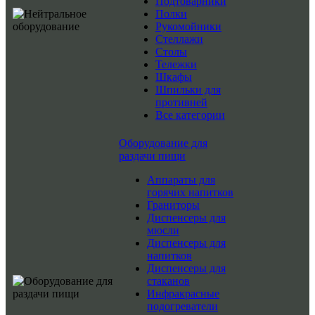
Подтоварники
Полки
Рукомойники
Стеллажи
Столы
Тележки
Шкафы
Шпильки для
противней
Все категории
Оборудование для
раздачи пищи
Аппараты для
горячих напитков
Граниторы
Диспенсеры для
мюсли
Диспенсеры для
напитков
Диспенсеры для
стаканов
Инфракрасные
подогреватели