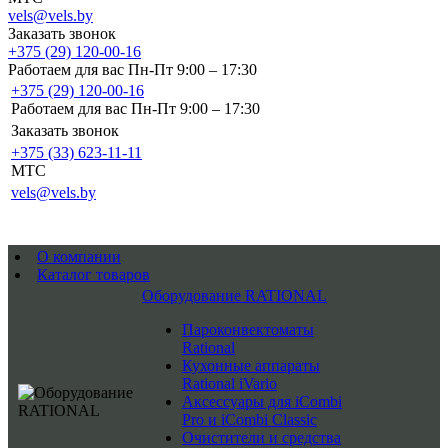
vels@vels.by
Заказать звонок
+375 (29) 120-00-16
Работаем для вас Пн-Пт 9:00 – 17:30
+375 (29) 120-00-16
Работаем для вас Пн-Пт 9:00 – 17:30
Заказать звонок
+375 (33) 623-11-11
MTC
vels@vels.by
О компании
Каталог товаров
Оборудование RATIONAL
Пароконвектоматы
Rational
Кухонные аппараты
Rational iVario
Аксессуары для iCombi
Pro и iCombi Classic
Очистители и средства