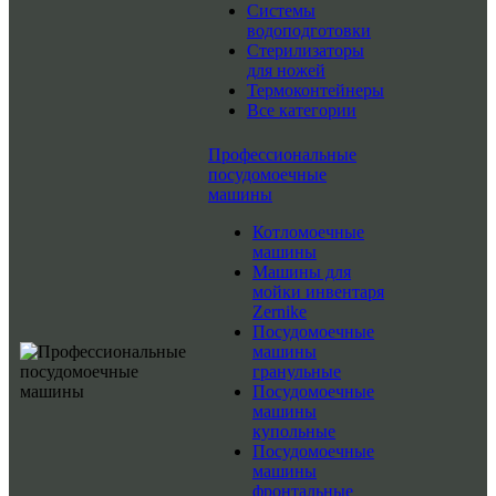
Системы
водоподготовки
Стерилизаторы
для ножей
Термоконтейнеры
Все категории
Профессиональные
посудомоечные
машины
Котломоечные
машины
Машины для
мойки инвентаря
Zernike
Посудомоечные
машины
гранульные
Посудомоечные
машины
купольные
Посудомоечные
машины
фронтальные