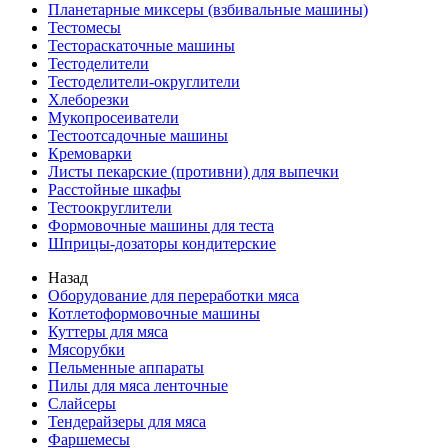
Планетарные миксеры (взбивальные машины)
Тестомесы
Тестораскаточные машины
Тестоделители
Тестоделители-округлители
Хлеборезки
Мукопросеиватели
Тестоотсадочные машины
Кремоварки
Листы пекарские (противни) для выпечки
Расстойные шкафы
Тестоокруглители
Формовочные машины для теста
Шприцы-дозаторы кондитерские
Назад
Оборудование для переработки мяса
Котлетоформовочные машины
Куттеры для мяса
Мясорубки
Пельменные аппараты
Пилы для мяса ленточные
Слайсеры
Тендерайзеры для мяса
Фаршемесы