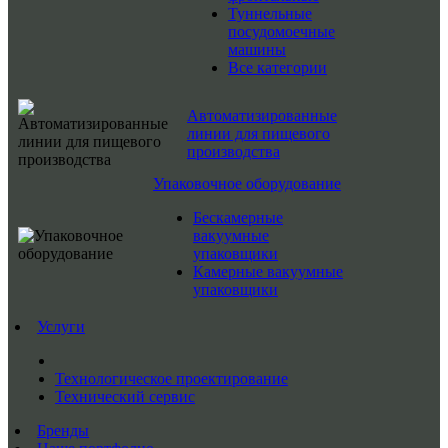
Туннельные
посудомоечные
машины
Все категории
Автоматизированные
линии для пищевого
производства
Упаковочное оборудование
Бескамерные
вакуумные
упаковщики
Камерные вакуумные
упаковщики
Услуги
Технологическое проектирование
Технический сервис
Бренды