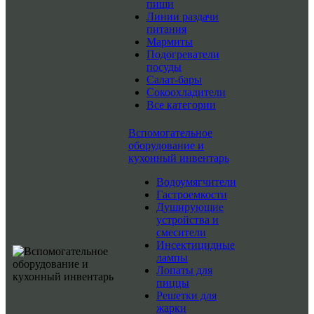
пищи
Линии раздачи
питания
Мармиты
Подогреватели
посуды
Салат-бары
Сокоохладители
Все категории
Вспомогательное
оборудование и
кухонный инвентарь
Водоумягчители
Гастроемкости
Душирующие
устройства и
смесители
Инсектицидные
лампы
Лопаты для
пиццы
Решетки для
жарки