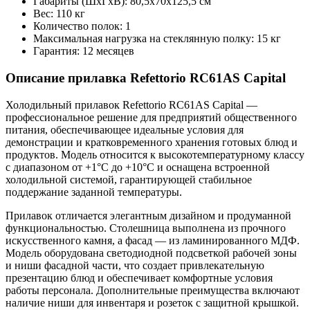
Габариты (ШxГxВ): 80,5x70x125,5 см
Вес: 110 кг
Количество полок: 1
Максимальная нагрузка на стеклянную полку: 15 кг
Гарантия: 12 месяцев
Описание прилавка Refettorio RC61AS Capital
Холодильный прилавок Refettorio RC61AS Capital —
профессиональное решение для предприятий общественного
питания, обеспечивающее идеальные условия для
демонстрации и кратковременного хранения готовых блюд и
продуктов. Модель относится к высокотемпературному классу
с диапазоном от +1°C до +10°C и оснащена встроенной
холодильной системой, гарантирующей стабильное
поддержание заданной температуры.
Прилавок отличается элегантным дизайном и продуманной
функциональностью. Столешница выполнена из прочного
искусственного камня, а фасад — из ламинированного МДФ.
Модель оборудована светодиодной подсветкой рабочей зоны
и ниши фасадной части, что создает привлекательную
презентацию блюд и обеспечивает комфортные условия
работы персонала. Дополнительные преимущества включают
наличие ниши для инвентаря и розеток с защитной крышкой.