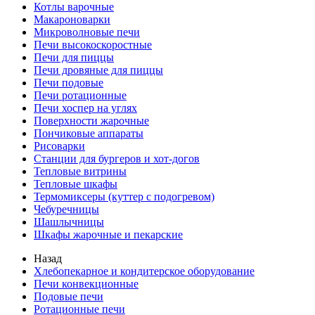
Котлы варочные
Макароноварки
Микроволновые печи
Печи высокоскоростные
Печи для пиццы
Печи дровяные для пиццы
Печи подовые
Печи ротационные
Печи хоспер на углях
Поверхности жарочные
Пончиковые аппараты
Рисоварки
Станции для бургеров и хот-догов
Тепловые витрины
Тепловые шкафы
Термомиксеры (куттер с подогревом)
Чебуречницы
Шашлычницы
Шкафы жарочные и пекарские
Назад
Хлебопекарное и кондитерское оборудование
Печи конвекционные
Подовые печи
Ротационные печи