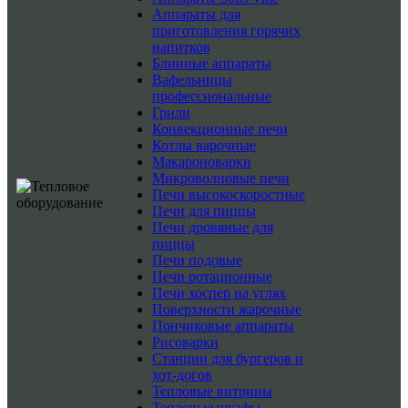
Аппараты для
приготовления горячих
напитков
Блинные аппараты
Вафельницы
профессиональные
Грили
Конвекционные печи
Котлы варочные
Макароноварки
Микроволновые печи
Печи высокоскоростные
Печи для пиццы
Печи дровяные для
пиццы
Печи подовые
Печи ротационные
Печи хоспер на углях
Поверхности жарочные
Пончиковые аппараты
Рисоварки
Станции для бургеров и
хот-догов
Тепловые витрины
Тепловые шкафы