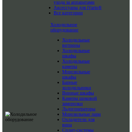
ухода за аппаратами
Аксессуары для iVario®
Все категории
Холодильное
оборудование
Холодильные
витрины
Холодильные
шкафы
Холодильные
камеры
Морозильные
шкафы
Барные
холодильники
Винные шкафы
Камеры шоковой
заморозки
Льдогенераторы
Морозильные лари
Охладители для
вина
Сплит-системы