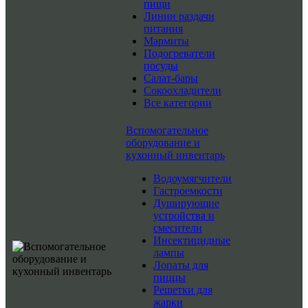
пищи
Линии раздачи
питания
Мармиты
Подогреватели
посуды
Салат-бары
Сокоохладители
Все категории
Вспомогательное
оборудование и
кухонный инвентарь
Водоумягчители
Гастроемкости
Душирующие
устройства и
смесители
Инсектицидные
лампы
Лопаты для
пиццы
Решетки для
жарки