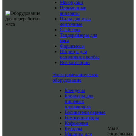
Мясорубки
Пельменные
аппараты
Пилы для мяса
ленточные
Слайсеры
Тендерайзеры для
мяса
Фаршемесы
Шприцы для
наполнения колбас
Все категории
Электромеханическое
оборудование
Блендеры
Бликсеры для
пищевых
производств
Взбиватели барные
Гомогенизаторы
Кофемолки
Мы в
Куттеры
социальных
Машины для