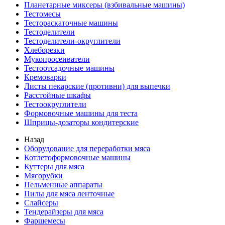
Планетарные миксеры (взбивальные машины)
Тестомесы
Тестораскаточные машины
Тестоделители
Тестоделители-округлители
Хлеборезки
Мукопросеиватели
Тестоотсадочные машины
Кремоварки
Листы пекарские (противни) для выпечки
Расстойные шкафы
Тестоокруглители
Формовочные машины для теста
Шприцы-дозаторы кондитерские
Назад
Оборудование для переработки мяса
Котлетоформовочные машины
Куттеры для мяса
Мясорубки
Пельменные аппараты
Пилы для мяса ленточные
Слайсеры
Тендерайзеры для мяса
Фаршемесы