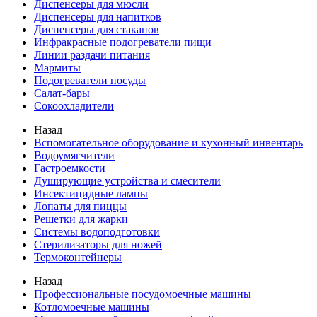
Диспенсеры для мюсли
Диспенсеры для напитков
Диспенсеры для стаканов
Инфракрасные подогреватели пищи
Линии раздачи питания
Мармиты
Подогреватели посуды
Салат-бары
Сокоохладители
Назад
Вспомогательное оборудование и кухонный инвентарь
Водоумягчители
Гастроемкости
Душирующие устройства и смесители
Инсектицидные лампы
Лопаты для пиццы
Решетки для жарки
Системы водоподготовки
Стерилизаторы для ножей
Термоконтейнеры
Назад
Профессиональные посудомоечные машины
Котломоечные машины