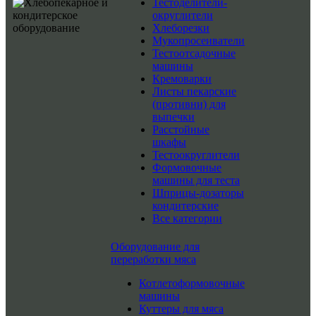
Тестоделители-
округлители
Хлеборезки
Мукопросеиватели
Тестоотсадочные
машины
Кремоварки
Листы пекарские
(противни) для
выпечки
Расстойные
шкафы
Тестоокруглители
Формовочные
машины для теста
Шприцы-дозаторы
кондитерские
Все категории
Оборудование для
переработки мяса
Котлетоформовочные
машины
Куттеры для мяса