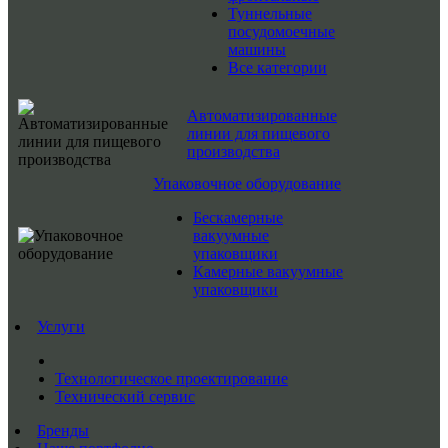
Туннельные
посудомоечные
машины
Все категории
Автоматизированные
линии для пищевого
производства
Упаковочное оборудование
Бескамерные
вакуумные
упаковщики
Камерные вакуумные
упаковщики
Услуги
Технологическое проектирование
Технический сервис
Бренды