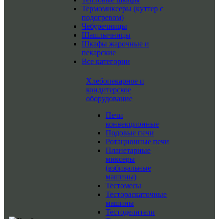
Термомиксеры (куттер с
подогревом)
Чебуречницы
Шашлычницы
Шкафы жарочные и
пекарские
Все категории
Хлебопекарное и
кондитерское
оборудование
Печи
конвекционные
Подовые печи
Ротационные печи
Планетарные
миксеры
(взбивальные
машины)
Тестомесы
Тестораскаточные
машины
Тестоделители