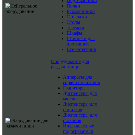
Подтоварники
Полки
Рукомойники
Стеллажи
Столы
Тележки
Шкафы
Шпильки для
противней
Все категории
Оборудование для
раздачи пищи
Аппараты для
горячих напитков
Граниторы
Диспенсеры для
мюсли
Диспенсеры для
напитков
Диспенсеры для
стаканов
Инфракрасные
подогреватели