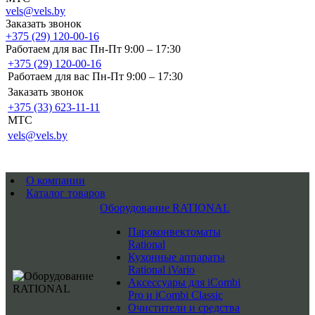
vels@vels.by
Заказать звонок
+375 (29) 120-00-16
Работаем для вас Пн-Пт 9:00 – 17:30
+375 (29) 120-00-16
Работаем для вас Пн-Пт 9:00 – 17:30
Заказать звонок
+375 (33) 623-11-11
MTC
vels@vels.by
О компании
Каталог товаров
Оборудование RATIONAL
Пароконвектоматы
Rational
Кухонные аппараты
Rational iVario
Аксессуары для iCombi
Pro и iCombi Classic
Очистители и средства