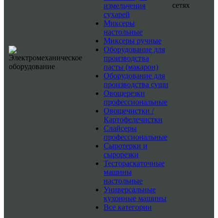
сетях
измельчения
сухарей
Миксеры
настольные
Миксеры ручные
Оборудование для
производства
пасты (макарон)
Оборудование для
производства суши
Овощерезки
профессиональные
Овощечистки /
Картофелечистки
Слайсеры
профессиональные
Сыротерки и
сырорезки
Тестораскаточные
машины
настольные
Универсальные
кухонные машины
Все категории