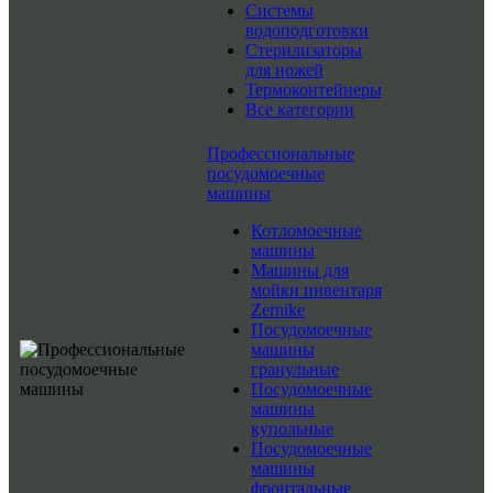
Системы
водоподготовки
Стерилизаторы
для ножей
Термоконтейнеры
Все категории
Профессиональные
посудомоечные
машины
Котломоечные
машины
Машины для
мойки инвентаря
Zernike
Посудомоечные
машины
гранульные
Посудомоечные
машины
купольные
Посудомоечные
машины
фронтальные