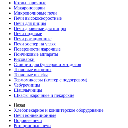
Котлы варочные
Макароноварки
Микроволновые печи
Печи высокоскоростные
Печи для пиццы
Печи дровяные для пиццы
Печи подовые
Печи ротационные
Печи хоспер на углях
Поверхности жарочные
Пончиковые аппараты
Рисоварки
Станции для бургеров и хот-догов
Тепловые витрины
Тепловые шкафы
Термомиксеры (куттер с подогревом)
Чебуречницы
Шашлычницы
Шкафы жарочные и пекарские
Назад
Хлебопекарное и кондитерское оборудование
Печи конвекционные
Подовые печи
Ротационные печи