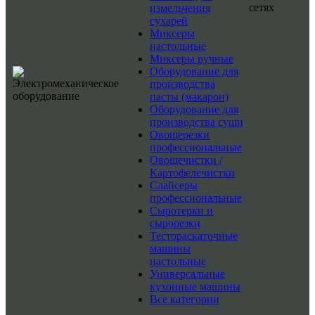
сетях
измельчения
сухарей
Миксеры
настольные
Миксеры ручные
Оборудование для
производства
пасты (макарон)
Оборудование для
производства суши
Овощерезки
профессиональные
Овощечистки /
Картофелечистки
Слайсеры
профессиональные
Сыротерки и
сырорезки
Тестораскаточные
машины
настольные
Универсальные
кухонные машины
Все категории