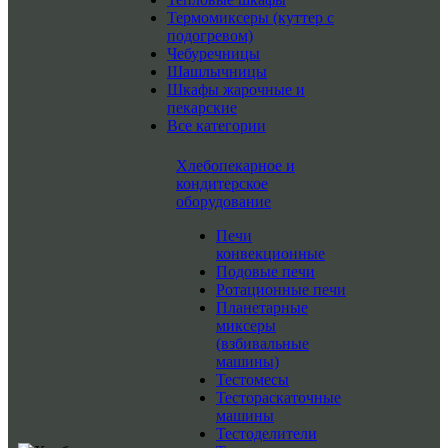
Термомиксеры (куттер с
подогревом)
Чебуречницы
Шашлычницы
Шкафы жарочные и
пекарские
Все категории
Хлебопекарное и
кондитерское
оборудование
Печи
конвекционные
Подовые печи
Ротационные печи
Планетарные
миксеры
(взбивальные
машины)
Тестомесы
Тестораскаточные
машины
Тестоделители