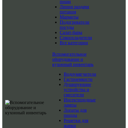
пищи
Линии раздачи
питания
Мармиты
Подогреватели
посуды
Салат-бары
Сокоохладители
Все категории
Вспомогательное
оборудование и
кухонный инвентарь
Водоумягчители
Гастроемкости
Душирующие
устройства и
смесители
Инсектицидные
лампы
Лопаты для
пиццы
Решетки для
жарки