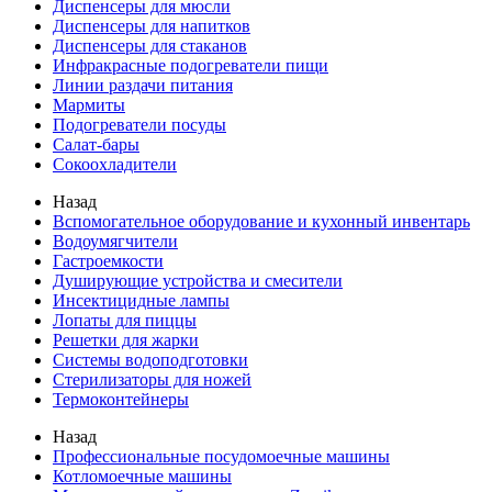
Диспенсеры для мюсли
Диспенсеры для напитков
Диспенсеры для стаканов
Инфракрасные подогреватели пищи
Линии раздачи питания
Мармиты
Подогреватели посуды
Салат-бары
Сокоохладители
Назад
Вспомогательное оборудование и кухонный инвентарь
Водоумягчители
Гастроемкости
Душирующие устройства и смесители
Инсектицидные лампы
Лопаты для пиццы
Решетки для жарки
Системы водоподготовки
Стерилизаторы для ножей
Термоконтейнеры
Назад
Профессиональные посудомоечные машины
Котломоечные машины