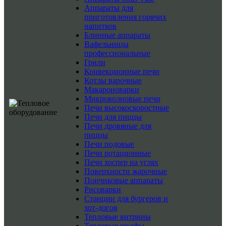
Аппараты для
приготовления горячих
напитков
Блинные аппараты
Вафельницы
профессиональные
Грили
Конвекционные печи
Котлы варочные
Макароноварки
Микроволновые печи
Печи высокоскоростные
Печи для пиццы
Печи дровяные для
пиццы
Печи подовые
Печи ротационные
Печи хоспер на углях
Поверхности жарочные
Пончиковые аппараты
Рисоварки
Станции для бургеров и
хот-догов
Тепловые витрины
Тепловые шкафы