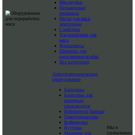
Мясорубки
Пельменные
аппараты
Пилы для мяса
ленточные
Слайсеры
Тендерайзеры для
мяса
Фаршемесы
Шприцы для
наполнения колбас
Все категории
Электромеханическое
оборудование
Блендеры
Бликсеры для
пищевых
производств
Взбиватели барные
Гомогенизаторы
Кофемолки
Мы в
Куттеры
социальных
Машины для