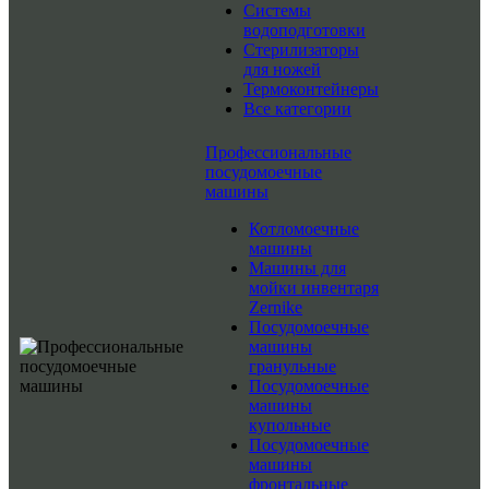
Системы
водоподготовки
Стерилизаторы
для ножей
Термоконтейнеры
Все категории
Профессиональные
посудомоечные
машины
Котломоечные
машины
Машины для
мойки инвентаря
Zernike
Посудомоечные
машины
гранульные
Посудомоечные
машины
купольные
Посудомоечные
машины
фронтальные