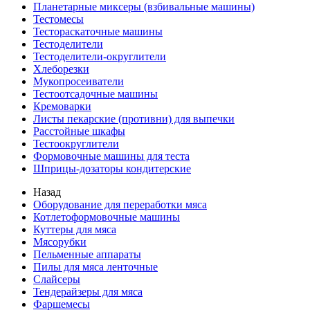
Планетарные миксеры (взбивальные машины)
Тестомесы
Тестораскаточные машины
Тестоделители
Тестоделители-округлители
Хлеборезки
Мукопросеиватели
Тестоотсадочные машины
Кремоварки
Листы пекарские (противни) для выпечки
Расстойные шкафы
Тестоокруглители
Формовочные машины для теста
Шприцы-дозаторы кондитерские
Назад
Оборудование для переработки мяса
Котлетоформовочные машины
Куттеры для мяса
Мясорубки
Пельменные аппараты
Пилы для мяса ленточные
Слайсеры
Тендерайзеры для мяса
Фаршемесы