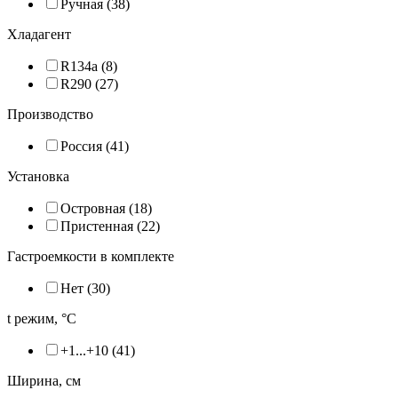
Ручная (
38
)
Хладагент
R134a (
8
)
R290 (
27
)
Производство
Россия (
41
)
Установка
Островная (
18
)
Пристенная (
22
)
Гастроемкости в комплекте
Нет (
30
)
t режим, °С
+1...+10 (
41
)
Ширина, см