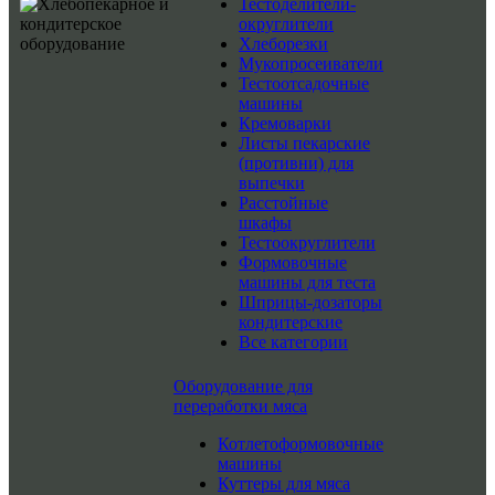
Тестоделители-
округлители
Хлеборезки
Мукопросеиватели
Тестоотсадочные
машины
Кремоварки
Листы пекарские
(противни) для
выпечки
Расстойные
шкафы
Тестоокруглители
Формовочные
машины для теста
Шприцы-дозаторы
кондитерские
Все категории
Оборудование для
переработки мяса
Котлетоформовочные
машины
Куттеры для мяса