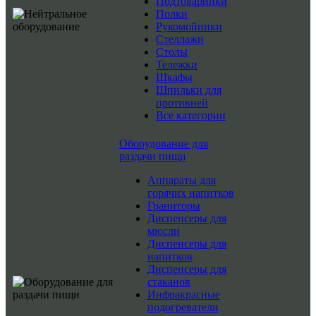
Подтоварники
Полки
Рукомойники
Стеллажи
Столы
Тележки
Шкафы
Шпильки для
противней
Все категории
Оборудование для
раздачи пищи
Аппараты для
горячих напитков
Граниторы
Диспенсеры для
мюсли
Диспенсеры для
напитков
Диспенсеры для
стаканов
Инфракрасные
подогреватели