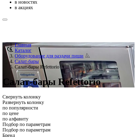
в новостях
в акциях
Главная
Каталог
Оборудование для раздачи пищи
Салат-бары
Салат-бары Refettorio
Салат-бары Refettorio
Свернуть колонку
Развернуть колонку
по популярности
по цене
по алфавиту
Подбор по параметрам
Подбор по параметрам
Бренд