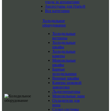
ухода за аппаратами
Аксессуары для iVario®
Все категории
Холодильное
оборудование
Холодильные
витрины
Холодильные
шкафы
Холодильные
камеры
Морозильные
шкафы
Барные
холодильники
Винные шкафы
Камеры шоковой
заморозки
Льдогенераторы
Морозильные лари
Охладители для
вина
Сплит-системы