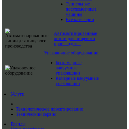
Туннельные
посудомоечные
машины
Все категории
Автоматизированные
линии для пищевого
производства
Упаковочное оборудование
Бескамерные
вакуумные
упаковщики
Камерные вакуумные
упаковщики
Услуги
Технологическое проектирование
Технический сервис
Бренды