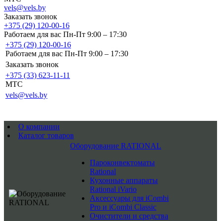
vels@vels.by
Заказать звонок
+375 (29) 120-00-16
Работаем для вас Пн-Пт 9:00 – 17:30
+375 (29) 120-00-16
Работаем для вас Пн-Пт 9:00 – 17:30
Заказать звонок
+375 (33) 623-11-11
MTC
vels@vels.by
О компании
Каталог товаров
Оборудование RATIONAL
Пароконвектоматы
Rational
Кухонные аппараты
Rational iVario
Аксессуары для iCombi
Pro и iCombi Classic
Очистители и средства