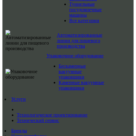
Туннельные
посудомоечные
машины
Все категории
Автоматизированные
линии для пищевого
производства
Упаковочное оборудование
Бескамерные
вакуумные
упаковщики
Камерные вакуумные
упаковщики
Услуги
Технологическое проектирование
Технический сервис
Бренды