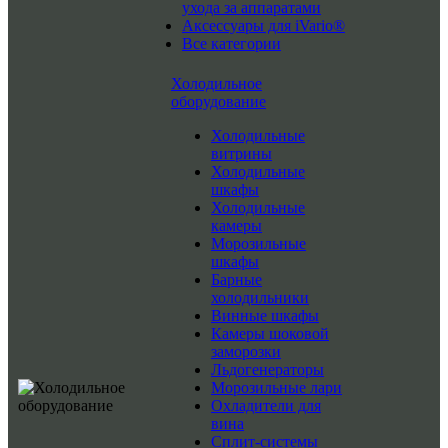
ухода за аппаратами
Аксессуары для iVario®
Все категории
Холодильное
оборудование
Холодильные
витрины
Холодильные
шкафы
Холодильные
камеры
Морозильные
шкафы
Барные
холодильники
Винные шкафы
Камеры шоковой
заморозки
Льдогенераторы
Морозильные лари
Охладители для
вина
Сплит-системы