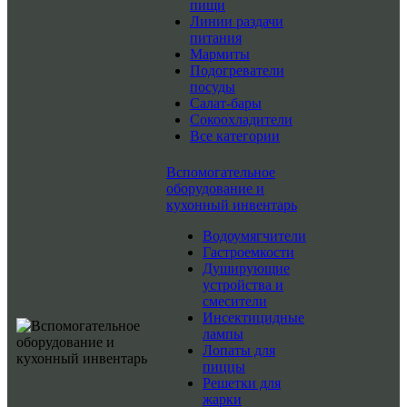
пищи
Линии раздачи
питания
Мармиты
Подогреватели
посуды
Салат-бары
Сокоохладители
Все категории
Вспомогательное
оборудование и
кухонный инвентарь
Водоумягчители
Гастроемкости
Душирующие
устройства и
смесители
Инсектицидные
лампы
Лопаты для
пиццы
Решетки для
жарки