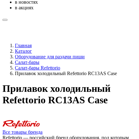
в новостях
в акциях
Главная
Каталог
Оборудование для раздачи пищи
Салат-бары
Салат-бары Refettorio
Прилавок холодильный Refettorio RС13AS Case
Прилавок холодильный
Refettorio RС13AS Case
Все товары бренда
Refettorio — российский бренд оборудования, под которым