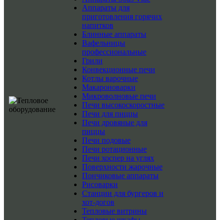
Аппараты для
приготовления горячих
напитков
Блинные аппараты
Вафельницы
профессиональные
Грили
Конвекционные печи
Котлы варочные
Макароноварки
Микроволновые печи
Печи высокоскоростные
Печи для пиццы
Печи дровяные для
пиццы
Печи подовые
Печи ротационные
Печи хоспер на углях
Поверхности жарочные
Пончиковые аппараты
Рисоварки
Станции для бургеров и
хот-догов
Тепловые витрины
Тепловые шкафы