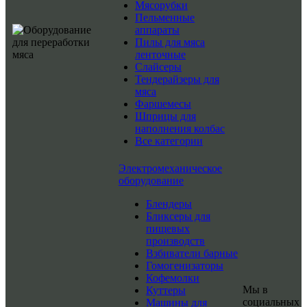
Мясорубки
Пельменные
аппараты
Пилы для мяса
ленточные
Слайсеры
Тендерайзеры для
мяса
Фаршемесы
Шприцы для
наполнения колбас
Все категории
Электромеханическое
оборудование
Блендеры
Бликсеры для
пищевых
производств
Взбиватели барные
Гомогенизаторы
Кофемолки
Мы в
Куттеры
социальных
Машины для