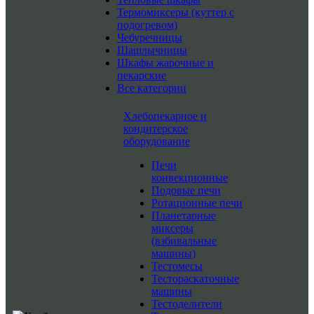
Термомиксеры (куттер с
подогревом)
Чебуречницы
Шашлычницы
Шкафы жарочные и
пекарские
Все категории
Хлебопекарное и
кондитерское
оборудование
Печи
конвекционные
Подовые печи
Ротационные печи
Планетарные
миксеры
(взбивальные
машины)
Тестомесы
Тестораскаточные
машины
Тестоделители