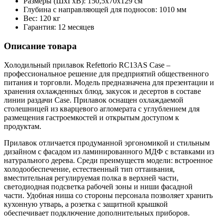
Размеры (ШхГхВ): 150,5х70х129 см
Глубина с направляющей для подносов: 1010 мм
Вес: 120 кг
Гарантия: 12 месяцев
Описание товара
Холодильный прилавок Refettorio RС13AS Case –
профессиональное решение для предприятий общественного
питания и торговли. Модель предназначена для презентации и
хранения охлажденных блюд, закусок и десертов в составе
линии раздачи Case. Прилавок оснащен охлаждаемой
столешницей из кварцевого агломерата с углублением для
размещения гастроемкостей и открытым доступом к
продуктам.
Прилавок отличается продуманной эргономикой и стильным
дизайном с фасадом из ламинированного МДФ с вставками из
натурального дерева. Среди преимуществ модели: встроенное
холодообеспечение, естественный тип оттаивания,
вместительная регулируемая полка в верхней части,
светодиодная подсветка рабочей зоны и ниши фасадной
части. Удобная ниша со стороны персонала позволяет хранить
кухонную утварь, а розетка с защитной крышкой
обеспечивает подключение дополнительных приборов.