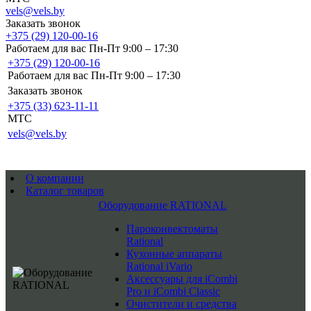
vels@vels.by
Заказать звонок
+375 (29) 120-00-16
Работаем для вас Пн-Пт 9:00 – 17:30
+375 (29) 120-00-16
Работаем для вас Пн-Пт 9:00 – 17:30
Заказать звонок
+375 (33) 623-11-11
MTC
vels@vels.by
О компании
Каталог товаров
Оборудование RATIONAL
Пароконвектоматы
Rational
Кухонные аппараты
Rational iVario
Аксессуары для iCombi
Pro и iCombi Classic
Очистители и средства