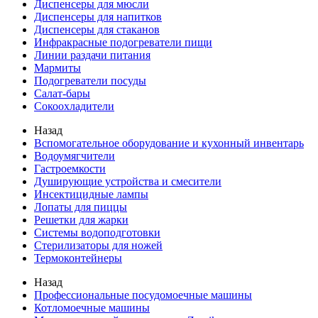
Диспенсеры для мюсли
Диспенсеры для напитков
Диспенсеры для стаканов
Инфракрасные подогреватели пищи
Линии раздачи питания
Мармиты
Подогреватели посуды
Салат-бары
Сокоохладители
Назад
Вспомогательное оборудование и кухонный инвентарь
Водоумягчители
Гастроемкости
Душирующие устройства и смесители
Инсектицидные лампы
Лопаты для пиццы
Решетки для жарки
Системы водоподготовки
Стерилизаторы для ножей
Термоконтейнеры
Назад
Профессиональные посудомоечные машины
Котломоечные машины