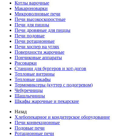
Котлы варочные
Макароноварки
Микроволновые печи
Печи высокоскоростные
Печи для пиццы
Печи дровяные для пиццы
Печи подовые
Печи ротационные
Печи хоспер на углях
Поверхности жарочные
Пончиковые аппараты
Рисоварки
Станции для бургеров и хот-догов
Тепловые витрины
Тепловые шкафы
Термомиксеры (куттер с подогревом)
Чебуречницы
Шашлычницы
Шкафы жарочные и пекарские
Назад
Хлебопекарное и кондитерское оборудование
Печи конвекционные
Подовые печи
Ротационные печи