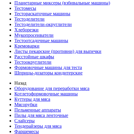
Планетарные миксеры (взбивальные машины)
Тестомесы
Тестораскаточные машины
Тестоделители
Тестоделители-округлители
Хлеборезки
Мукопросеиватели
Тестоотсадочные машины
Кремоварки
Листы пекарские (противни) для выпечки
Расстойные шкафы
Тестоокруглители
Формовочные машины для теста
Шприцы-дозаторы кондитерские
Назад
Оборудование для переработки мяса
Котлетоформовочные машины
Куттеры для мяса
Мясорубки
Пельменные аппараты
Пилы для мяса ленточные
Слайсеры
Тендерайзеры для мяса
Фаршемесы