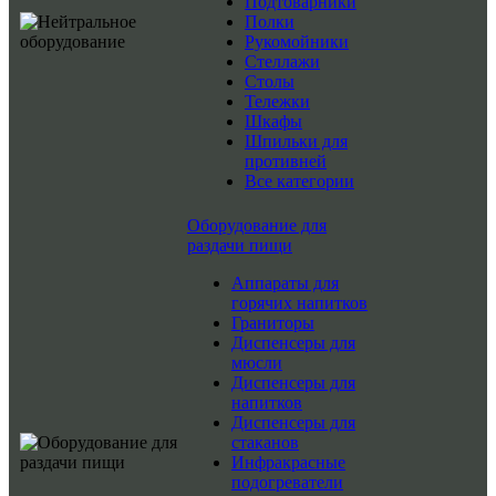
Подтоварники
Полки
Рукомойники
Стеллажи
Столы
Тележки
Шкафы
Шпильки для
противней
Все категории
Оборудование для
раздачи пищи
Аппараты для
горячих напитков
Граниторы
Диспенсеры для
мюсли
Диспенсеры для
напитков
Диспенсеры для
стаканов
Инфракрасные
подогреватели