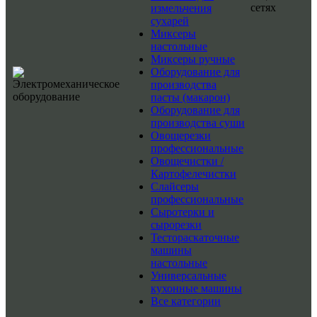
сетях
измельчения
сухарей
Миксеры
настольные
Миксеры ручные
Оборудование для
производства
пасты (макарон)
Оборудование для
производства суши
Овощерезки
профессиональные
Овощечистки /
Картофелечистки
Слайсеры
профессиональные
Сыротерки и
сырорезки
Тестораскаточные
машины
настольные
Универсальные
кухонные машины
Все категории