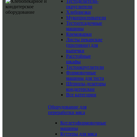
Тестоделители-
округлители
Хлеборезки
Мукопросеиватели
Тестоотсадочные
машины
Кремоварки
Листы пекарские
(противни) для
выпечки
Расстойные
шкафы
Тестоокруглители
Формовочные
машины для теста
Шприцы-дозаторы
кондитерские
Все категории
Оборудование для
переработки мяса
Котлетоформовочные
машины
Куттеры для мяса