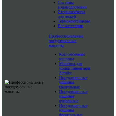
Системы
водоподготовки
Стерилизаторы
для ножей
Термоконтейнеры
Все категории
Профессиональные
посудомоечные
машины
Котломоечные
машины
Машины для
мойки инвентаря
Zernike
Посудомоечные
машины
гранульные
Посудомоечные
машины
купольные
Посудомоечные
машины
фронтальные