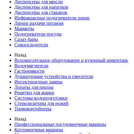
Диспенсеры для мюсли
Диспенсеры для напитков
Диспенсеры для стаканов
Инфракрасные подогреватели пищи
Линии раздачи питания
Мармиты
Подогреватели посуды
Салат-бары
Сокоохладители
Назад
Вспомогательное оборудование и кухонный инвентарь
Водоумягчители
Гастроемкости
Душирующие устройства и смесители
Инсектицидные лампы
Лопаты для пиццы
Решетки для жарки
Системы водоподготовки
Стерилизаторы для ножей
Термоконтейнеры
Назад
Профессиональные посудомоечные машины
Котломоечные машины