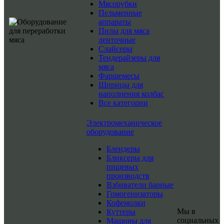
Мясорубки
Пельменные
аппараты
Пилы для мяса
ленточные
Слайсеры
Тендерайзеры для
мяса
Фаршемесы
Шприцы для
наполнения колбас
Все категории
Электромеханическое
оборудование
Блендеры
Бликсеры для
пищевых
производств
Взбиватели барные
Гомогенизаторы
Кофемолки
Мы в
Куттеры
социальных
Машины для