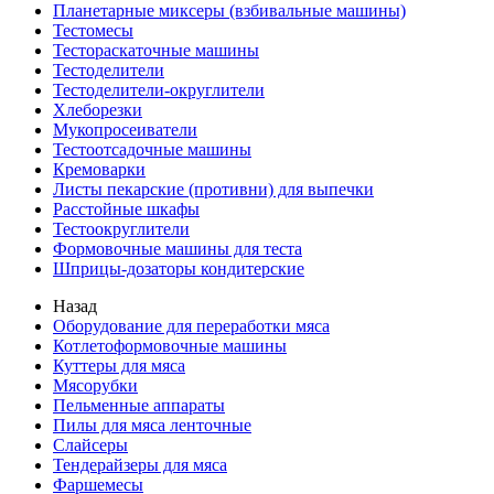
Планетарные миксеры (взбивальные машины)
Тестомесы
Тестораскаточные машины
Тестоделители
Тестоделители-округлители
Хлеборезки
Мукопросеиватели
Тестоотсадочные машины
Кремоварки
Листы пекарские (противни) для выпечки
Расстойные шкафы
Тестоокруглители
Формовочные машины для теста
Шприцы-дозаторы кондитерские
Назад
Оборудование для переработки мяса
Котлетоформовочные машины
Куттеры для мяса
Мясорубки
Пельменные аппараты
Пилы для мяса ленточные
Слайсеры
Тендерайзеры для мяса
Фаршемесы