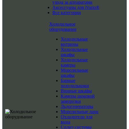
ухода за аппаратами
Аксессуары для iVario®
Все категории
Холодильное
оборудование
Холодильные
витрины
Холодильные
шкафы
Холодильные
камеры
Морозильные
шкафы
Барные
холодильники
Винные шкафы
Камеры шоковой
заморозки
Льдогенераторы
Морозильные лари
Охладители для
вина
Сплит-системы