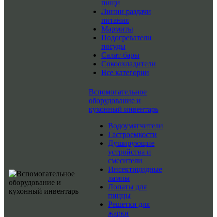
пищи
Линии раздачи
питания
Мармиты
Подогреватели
посуды
Салат-бары
Сокоохладители
Все категории
Вспомогательное
оборудование и
кухонный инвентарь
Водоумягчители
Гастроемкости
Душирующие
устройства и
смесители
Инсектицидные
лампы
Лопаты для
пиццы
Решетки для
жарки