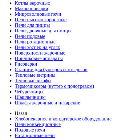
Котлы варочные
Макароноварки
Микроволновые печи
Печи высокоскоростные
Печи для пиццы
Печи дровяные для пиццы
Печи подовые
Печи ротационные
Печи хоспер на углях
Поверхности жарочные
Пончиковые аппараты
Рисоварки
Станции для бургеров и хот-догов
Тепловые витрины
Тепловые шкафы
Термомиксеры (куттер с подогревом)
Чебуречницы
Шашлычницы
Шкафы жарочные и пекарские
Назад
Хлебопекарное и кондитерское оборудование
Печи конвекционные
Подовые печи
Ротационные печи