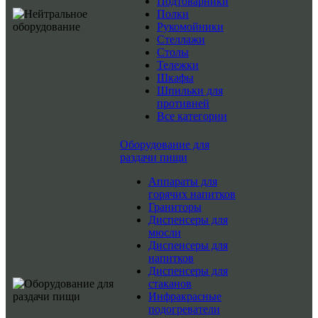
Подтоварники
Полки
Рукомойники
Стеллажи
Столы
Тележки
Шкафы
Шпильки для
противней
Все категории
Оборудование для
раздачи пищи
Аппараты для
горячих напитков
Граниторы
Диспенсеры для
мюсли
Диспенсеры для
напитков
Диспенсеры для
стаканов
Инфракрасные
подогреватели