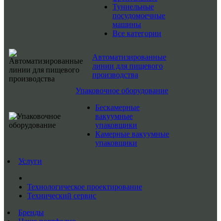
Туннельные
посудомоечные
машины
Все категории
Автоматизированные
линии для пищевого
производства
Упаковочное оборудование
Бескамерные
вакуумные
упаковщики
Камерные вакуумные
упаковщики
Услуги
Технологическое проектирование
Технический сервис
Бренды