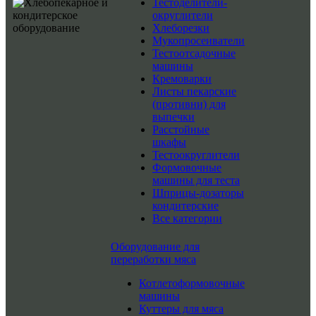
Тестоделители-
округлители
Хлеборезки
Мукопросеиватели
Тестоотсадочные
машины
Кремоварки
Листы пекарские
(противни) для
выпечки
Расстойные
шкафы
Тестоокруглители
Формовочные
машины для теста
Шприцы-дозаторы
кондитерские
Все категории
Оборудование для
переработки мяса
Котлетоформовочные
машины
Куттеры для мяса