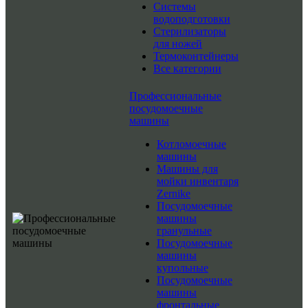
Системы
водоподготовки
Стерилизаторы
для ножей
Термоконтейнеры
Все категории
Профессиональные
посудомоечные
машины
Котломоечные
машины
Машины для
мойки инвентаря
Zernike
Посудомоечные
машины
гранульные
Посудомоечные
машины
купольные
Посудомоечные
машины
фронтальные