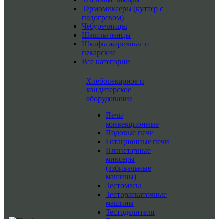
Термомиксеры (куттер с
подогревом)
Чебуречницы
Шашлычницы
Шкафы жарочные и
пекарские
Все категории
Хлебопекарное и
кондитерское
оборудование
Печи
конвекционные
Подовые печи
Ротационные печи
Планетарные
миксеры
(взбивальные
машины)
Тестомесы
Тестораскаточные
машины
Тестоделители