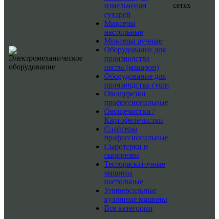
сетях
измельчения
сухарей
Миксеры
настольные
Миксеры ручные
Оборудование для
производства
пасты (макарон)
Оборудование для
производства суши
Овощерезки
профессиональные
Овощечистки /
Картофелечистки
Слайсеры
профессиональные
Сыротерки и
сырорезки
Тестораскаточные
машины
настольные
Универсальные
кухонные машины
Все категории