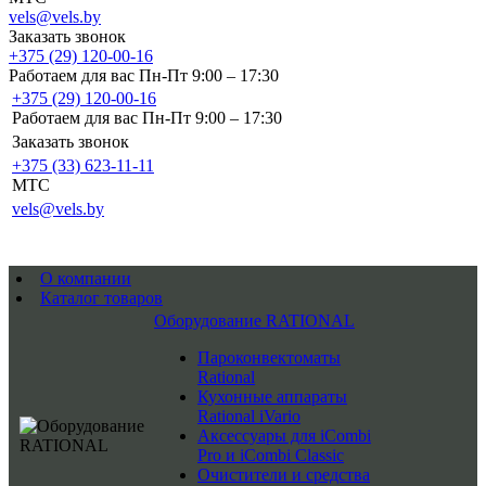
vels@vels.by
Заказать звонок
+375 (29) 120-00-16
Работаем для вас Пн-Пт 9:00 – 17:30
+375 (29) 120-00-16
Работаем для вас Пн-Пт 9:00 – 17:30
Заказать звонок
+375 (33) 623-11-11
MTC
vels@vels.by
О компании
Каталог товаров
Оборудование RATIONAL
Пароконвектоматы
Rational
Кухонные аппараты
Rational iVario
Аксессуары для iCombi
Pro и iCombi Classic
Очистители и средства