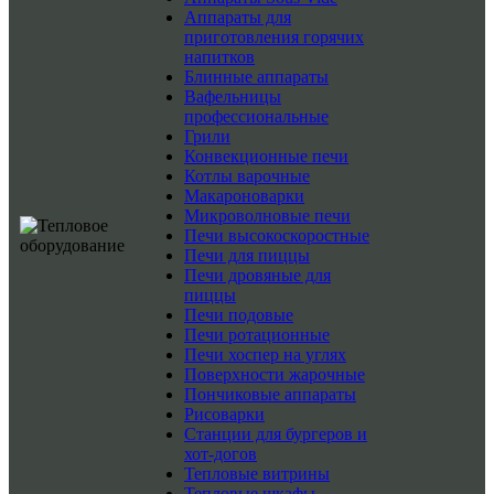
Аппараты для
приготовления горячих
напитков
Блинные аппараты
Вафельницы
профессиональные
Грили
Конвекционные печи
Котлы варочные
Макароноварки
Микроволновые печи
Печи высокоскоростные
Печи для пиццы
Печи дровяные для
пиццы
Печи подовые
Печи ротационные
Печи хоспер на углях
Поверхности жарочные
Пончиковые аппараты
Рисоварки
Станции для бургеров и
хот-догов
Тепловые витрины
Тепловые шкафы