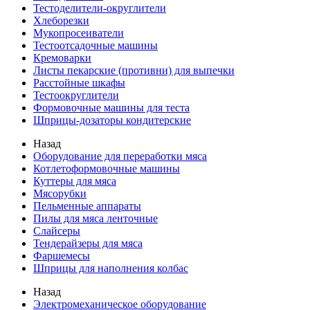
Тестоделители-округлители
Хлеборезки
Мукопросеиватели
Тестоотсадочные машины
Кремоварки
Листы пекарские (противни) для выпечки
Расстойные шкафы
Тестоокруглители
Формовочные машины для теста
Шприцы-дозаторы кондитерские
Назад
Оборудование для переработки мяса
Котлетоформовочные машины
Куттеры для мяса
Мясорубки
Пельменные аппараты
Пилы для мяса ленточные
Слайсеры
Тендерайзеры для мяса
Фаршемесы
Шприцы для наполнения колбас
Назад
Электромеханическое оборудование