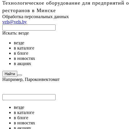
Технологическое оборудование для предприятий о
ресторанов в Минске
Обработка персональных данных
vels@vels.by
Искать:
везде
везде
в каталоге
в блоге
в новостях
в акциях
Найти
Например,
Пароконвектомат
везде
в каталоге
в блоге
в новостях
в акциях