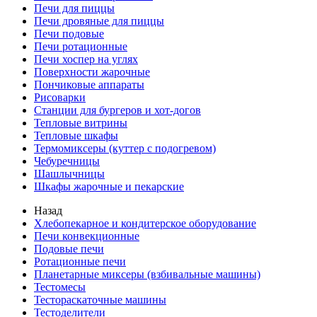
Печи для пиццы
Печи дровяные для пиццы
Печи подовые
Печи ротационные
Печи хоспер на углях
Поверхности жарочные
Пончиковые аппараты
Рисоварки
Станции для бургеров и хот-догов
Тепловые витрины
Тепловые шкафы
Термомиксеры (куттер с подогревом)
Чебуречницы
Шашлычницы
Шкафы жарочные и пекарские
Назад
Хлебопекарное и кондитерское оборудование
Печи конвекционные
Подовые печи
Ротационные печи
Планетарные миксеры (взбивальные машины)
Тестомесы
Тестораскаточные машины
Тестоделители