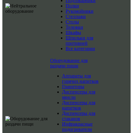
Подтоварники
Полки
Рукомойники
Стеллажи
Столы
Тележки
Шкафы
Шпильки для
противней
Все категории
Оборудование для
раздачи пищи
Аппараты для
горячих напитков
Граниторы
Диспенсеры для
мюсли
Диспенсеры для
напитков
Диспенсеры для
стаканов
Инфракрасные
подогреватели