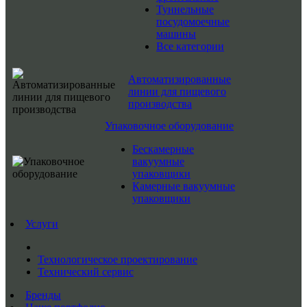
Туннельные
посудомоечные
машины
Все категории
Автоматизированные
линии для пищевого
производства
Упаковочное оборудование
Бескамерные
вакуумные
упаковщики
Камерные вакуумные
упаковщики
Услуги
Технологическое проектирование
Технический сервис
Бренды