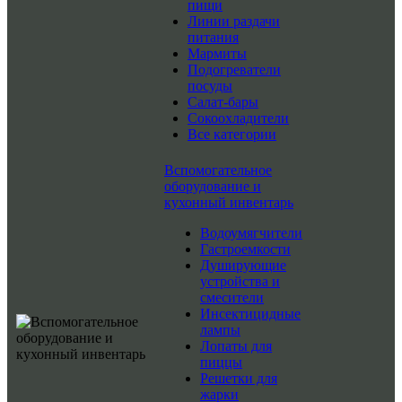
пищи
Линии раздачи
питания
Мармиты
Подогреватели
посуды
Салат-бары
Сокоохладители
Все категории
Вспомогательное
оборудование и
кухонный инвентарь
Водоумягчители
Гастроемкости
Душирующие
устройства и
смесители
Инсектицидные
лампы
Лопаты для
пиццы
Решетки для
жарки