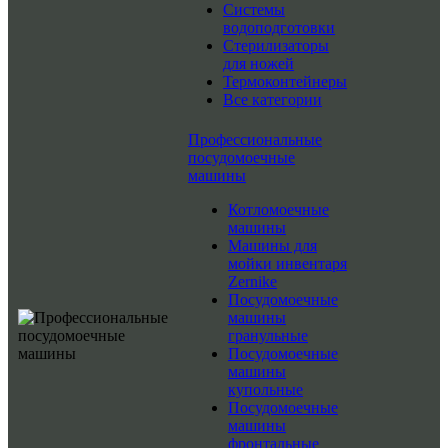
Системы
водоподготовки
Стерилизаторы
для ножей
Термоконтейнеры
Все категории
Профессиональные
посудомоечные
машины
Котломоечные
машины
Машины для
мойки инвентаря
Zernike
Посудомоечные
машины
гранульные
Посудомоечные
машины
купольные
Посудомоечные
машины
фронтальные