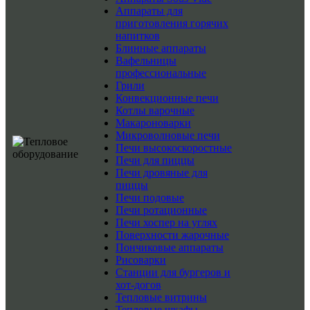
Аппараты для
приготовления горячих
напитков
Блинные аппараты
Вафельницы
профессиональные
Грили
Конвекционные печи
Котлы варочные
Макароноварки
Микроволновые печи
Печи высокоскоростные
Печи для пиццы
Печи дровяные для
пиццы
Печи подовые
Печи ротационные
Печи хоспер на углях
Поверхности жарочные
Пончиковые аппараты
Рисоварки
Станции для бургеров и
хот-догов
Тепловые витрины
Тепловые шкафы