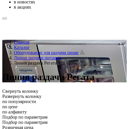
в новостях
в акциях
Главная
Каталог
Оборудование для раздачи пищи
Линии раздачи питания
Линия раздачи Регата
Линия раздачи Регата
Свернуть колонку
Развернуть колонку
по популярности
по цене
по алфавиту
Подбор по параметрам
Подбор по параметрам
Розничная цена