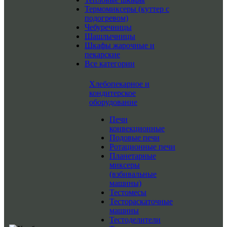
Термомиксеры (куттер с
подогревом)
Чебуречницы
Шашлычницы
Шкафы жарочные и
пекарские
Все категории
Хлебопекарное и
кондитерское
оборудование
Печи
конвекционные
Подовые печи
Ротационные печи
Планетарные
миксеры
(взбивальные
машины)
Тестомесы
Тестораскаточные
машины
Тестоделители