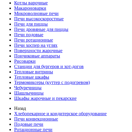
Котлы варочные
Макароноварки
Микроволновые печи
Печи высокоскоростные
Печи для пиццы
Печи дровяные для пиццы
Печи подовые
Печи ротационные
Печи хоспер на углях
Поверхности жарочные
Пончиковые аппараты
Рисоварки
Станции для бургеров и хот-догов
Тепловые витрины
Тепловые шкафы
Термомиксеры (куттер с подогревом)
Чебуречницы
Шашлычницы
Шкафы жарочные и пекарские
Назад
Хлебопекарное и кондитерское оборудование
Печи конвекционные
Подовые печи
Ротационные печи