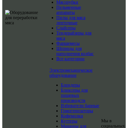
Мясорубки
Пельменные
аппараты
Пилы для мяса
ленточные
Слайсеры
Тендерайзеры для
мяса
Фаршемесы
Шприцы для
наполнения колбас
Все категории
Электромеханическое
оборудование
Блендеры
Бликсеры для
пищевых
производств
Взбиватели барные
Гомогенизаторы
Кофемолки
Мы в
Куттеры
социальных
Машины для