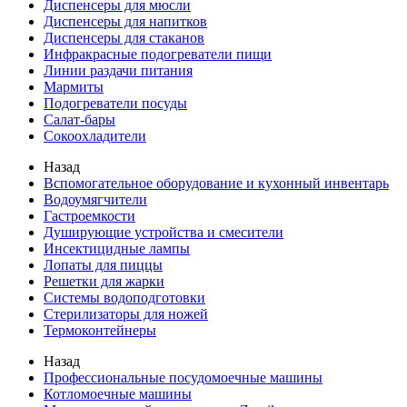
Диспенсеры для мюсли
Диспенсеры для напитков
Диспенсеры для стаканов
Инфракрасные подогреватели пищи
Линии раздачи питания
Мармиты
Подогреватели посуды
Салат-бары
Сокоохладители
Назад
Вспомогательное оборудование и кухонный инвентарь
Водоумягчители
Гастроемкости
Душирующие устройства и смесители
Инсектицидные лампы
Лопаты для пиццы
Решетки для жарки
Системы водоподготовки
Стерилизаторы для ножей
Термоконтейнеры
Назад
Профессиональные посудомоечные машины
Котломоечные машины