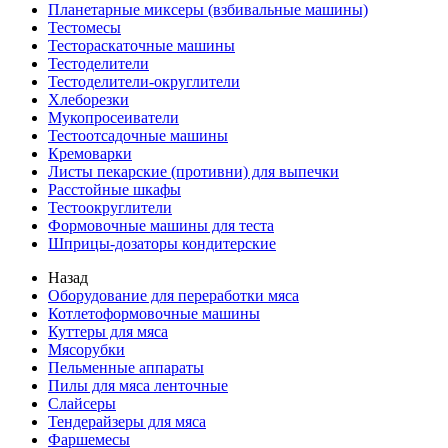
Планетарные миксеры (взбивальные машины)
Тестомесы
Тестораскаточные машины
Тестоделители
Тестоделители-округлители
Хлеборезки
Мукопросеиватели
Тестоотсадочные машины
Кремоварки
Листы пекарские (противни) для выпечки
Расстойные шкафы
Тестоокруглители
Формовочные машины для теста
Шприцы-дозаторы кондитерские
Назад
Оборудование для переработки мяса
Котлетоформовочные машины
Куттеры для мяса
Мясорубки
Пельменные аппараты
Пилы для мяса ленточные
Слайсеры
Тендерайзеры для мяса
Фаршемесы