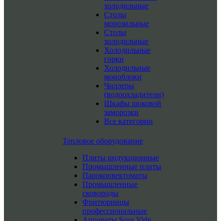
холодильные
Столы
морозильные
Столы
холодильные
Холодильные
горки
Холодильные
моноблоки
Чиллеры
(водоохладители)
Шкафы шоковой
заморозки
Все категории
Тепловое оборудование
Плиты индукционные
Промышленные плиты
Пароконвектоматы
Промышленные
сковороды
Фритюрницы
профессиональные
Аппараты Sous Vide