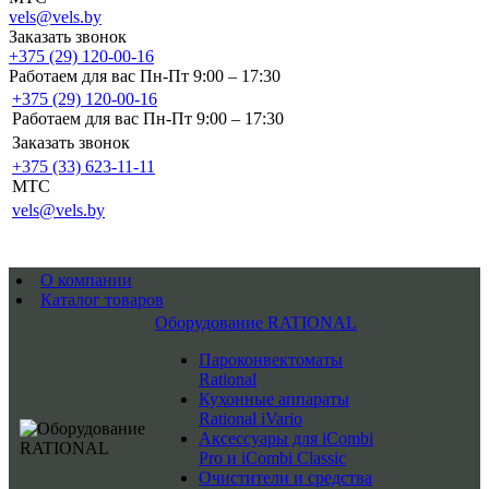
vels@vels.by
Заказать звонок
+375 (29) 120-00-16
Работаем для вас Пн-Пт 9:00 – 17:30
+375 (29) 120-00-16
Работаем для вас Пн-Пт 9:00 – 17:30
Заказать звонок
+375 (33) 623-11-11
MTC
vels@vels.by
О компании
Каталог товаров
Оборудование RATIONAL
Пароконвектоматы
Rational
Кухонные аппараты
Rational iVario
Аксессуары для iCombi
Pro и iCombi Classic
Очистители и средства