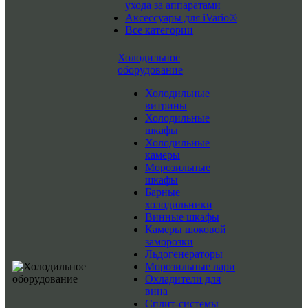
ухода за аппаратами
Аксессуары для iVario®
Все категории
Холодильное
оборудование
Холодильные
витрины
Холодильные
шкафы
Холодильные
камеры
Морозильные
шкафы
Барные
холодильники
Винные шкафы
Камеры шоковой
заморозки
Льдогенераторы
Морозильные лари
Охладители для
вина
Сплит-системы