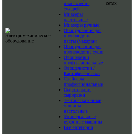
сетях
измельчения
сухарей
Миксеры
настольные
Миксеры ручные
Оборудование для
производства
пасты (макарон)
Оборудование для
производства суши
Овощерезки
профессиональные
Овощечистки /
Картофелечистки
Слайсеры
профессиональные
Сыротерки и
сырорезки
Тестораскаточные
машины
настольные
Универсальные
кухонные машины
Все категории