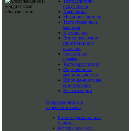
Тестоделители-
округлители
Хлеборезки
Мукопросеиватели
Тестоотсадочные
машины
Кремоварки
Листы пекарские
(противни) для
выпечки
Расстойные
шкафы
Тестоокруглители
Формовочные
машины для теста
Шприцы-дозаторы
кондитерские
Все категории
Оборудование для
переработки мяса
Котлетоформовочные
машины
Куттеры для мяса